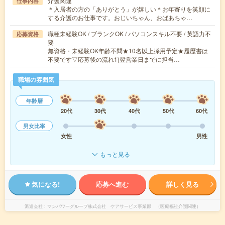
介護関連
仕事内容
＊入居者の方の「ありがとう」が嬉しい＊お年寄りを笑顔に
する介護のお仕事です。おじいちゃん、おばあちゃ…
職種未経験OK / ブランクOK / パソコンスキル不要 / 英語力不
応募資格
要
無資格・未経験OK年齢不問★10名以上採用予定★履歴書は
不要です▽応募後の流れ1)翌営業日までに担当…
職場の雰囲気
年齢層
20代
30代
40代
50代
60代
男女比率
女性
男性
もっと見る
気になる!
応募へ進む
詳しく見る
派遣会社
マンパワーグループ株式会社 ケアサービス事業部 （医療福祉介護関連）