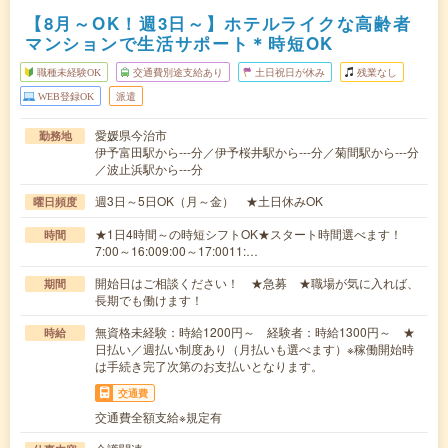
【8月～OK！週3日～】ホテルライクな高齢者
マンションで生活サポート＊時短OK
職種未経験OK
交通費別途支給あり
土日祝日が休み
残業なし
WEB登録OK
派遣
愛媛県今治市
勤務地
伊予富田駅から---分／伊予桜井駅から---分／菊間駅から---分
／波止浜駅から---分
週3日～5日OK（月～金） ★土日休みOK
曜日頻度
★1日4時間～の時短シフトOK★スタート時間選べます！
時間
7:00～16:009:00～17:0011:…
開始日はご相談ください！ ★急募 ★職場が気に入れば、
期間
長期でも働けます！
無資格未経験：時給1200円～ 経験者：時給1300円～ ★
時給
日払い／週払い制度あり（月払いも選べます）※稼働開始時
は手続き完了次第のお支払いとなります。
交通費
交通費全額支給※規定有