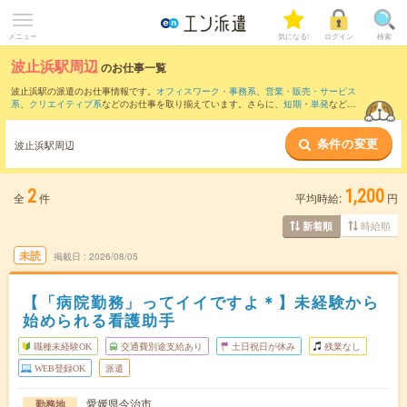
メニュー
気になる!
ログイン
検索
波止浜駅周辺
のお仕事一覧
波止浜駅の派遣のお仕事情報です。
オフィスワーク・事務系
、
営業・販売・サービス
系
、
クリエイティブ系
などのお仕事を取り揃えています。さらに、
短期
・
単発
などの
期間や、
職種未経験OK
などのこだわり条件で絞り込んでいただけます。
条件の変更
また、
伊予富田駅
・
今治駅
・
大西駅
・
伊予桜井駅
・
伊予亀岡駅
など近隣駅のお仕事も
波止浜駅周辺
ご確認いただけます。
2
1,200
全
件
平均時給:
円
時給順
新着順
未読
掲載日
2026/08/05
【「病院勤務」ってイイですよ＊】未経験から
始められる看護助手
職種未経験OK
交通費別途支給あり
土日祝日が休み
残業なし
WEB登録OK
派遣
愛媛県今治市
勤務地