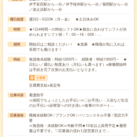
伊予富田駅から---分／伊予桜井駅から---分／菊間駅から---分
／波止浜駅から---分
週3日～5日OK（月～金） ★土日休みOK
曜日頻度
★1日4時間～の時短シフトOK★都合に合わせてシフトが決
時間
められますシフト例：7：00～16：009：…
開始日はご相談ください！ ★急募 ★職場が気に入れば、
期間
長期でも働けます！
無資格未経験：時給1200円～ 経験者：時給1300円～ ★
時給
日払い／週払い制度あり（月払いも選べます）※稼働開始時
は手続き完了次第のお支払いとなります。
交通費
交通費支給※規定有
看護助手
仕事内容
≪病院でちょっとしたお手伝い≫〇お手洗い・入浴など生活
のお手伝い○診察室への付き添い○食事のサポート…
職種未経験OK / ブランクOK / パソコンスキル不要 / 英語力不
応募資格
要
≪無資格・未経験OK≫年齢不問★10名以上採用予定★履歴
書は不要です。▽応募後の流れ1)翌営業日まで…