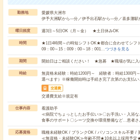
勤務地
愛媛県大洲市
伊予大洲駅から---分／伊予出石駅から---分／喜多灘駅か
曜日頻度
週3日～5日OK（月～金） ★土日休みOK
時間
★1日4時間～の時短シフトOK★都合に合わせてシフト
09：00～15：009：00～18：001…
つづきを見る
期間
開始日はご相談ください！ ★急募 ★職場が気に入
時給
無資格未経験：時給1200円～ 経験者：時給1300
選べます）※稼働開始時は手続き完了次第のお支払い
交通費
交通費支給※規定有
仕事内容
看護助手
≪病院でちょっとしたお手伝い≫〇お手洗い・入浴な
食事のサポート〇シーツ交換や環境整備など…患者さ
応募資格
職種未経験OK / ブランクOK / パソコンスキル不要 /
≪無資格・未経験OK≫年齢不問★10名以上採用予定