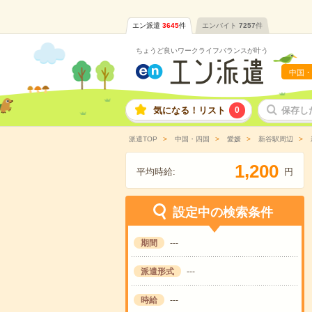
エン派遣
3645
件
エンバイト
7257
件
ちょうど良いワークライフバランスが叶う
中国・
気になる！リスト
0
保存し
派遣TOP
中国・四国
愛媛
新谷駅周辺
,
1
2
0
0
平均時給:
円
設定中の検索条件
期間
---
派遣形式
---
時給
---