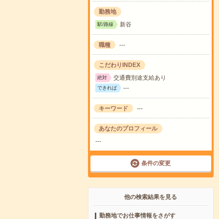
勤務地
新谷
駅/路線
職種
---
こだわりINDEX
交通費別途支給あり
絶対
---
できれば
キーワード
---
あなたのプロフィール
---
条件の変更
他の検索結果を見る
勤務地でお仕事情報をさがす