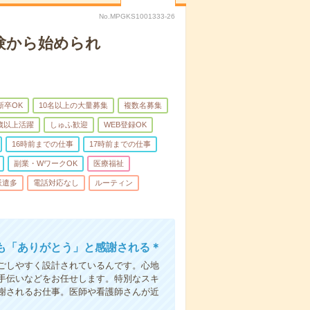
No.MPGKS1001333-26
験から始められ
新卒OK
10名以上の大量募集
複数名募集
0歳以上活躍
しゅふ歓迎
WEB登録OK
16時前までの仕事
17時前までの仕事
副業・WワークOK
医療福祉
派遣多
電話対応なし
ルーティン
も「ありがとう」と感謝される＊
ごしやすく設計されているんです。心地
手伝いなどをお任せします。特別なスキ
謝されるお仕事。医師や看護師さんが近