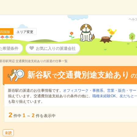
ヘル
四国版
エリア変更
た希望条件
お気に入りの派遣会社
新谷駅周辺 交通費別途支給ありの派遣の仕事一覧
新谷駅
交通費別途支給あり
で
の
新谷駅の派遣のお仕事情報です。
オフィスワーク・事務系
、
営業・販売・サー
揃えています。交通費別途支給ありの条件の他に、
職種未経験OK
、
友だちと一
も取り揃えています。
2
1
2
件中
～
件を表示中
未読