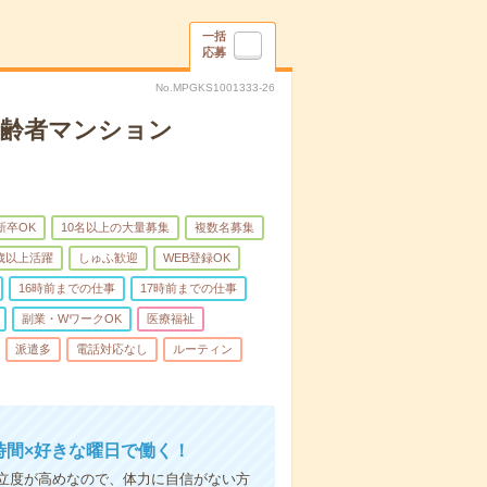
一括
応募
No.MPGKS1001333-26
高齢者マンション
新卒OK
10名以上の大量募集
複数名募集
0歳以上活躍
しゅふ歓迎
WEB登録OK
16時前までの仕事
17時前までの仕事
副業・WワークOK
医療福祉
派遣多
電話対応なし
ルーティン
時間×好きな曜日で働く！
立度が高めなので、体力に自信がない方