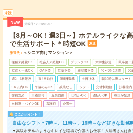
未読
NEW
掲載日
2026/08/07
【8月～OK！週3日～】ホテルライクな
で生活サポート＊時短OK
派遣
＜シニア向けマンション＞
派遣先
職種未経験OK
社会人未経験OK
ブランクOK
大学生歓迎
既卒第二
友達と一緒OK
OA不要
英語不要
履歴書不要
40～50代活躍
6
週2～3日勤務
週4日勤務
週5日勤務
土日祝休
朝10時以降スタート
5ｈ以内OK
午後のみOK
残業なし
シフト
交替制勤務
扶養控内
交費支給
車通勤可
服装自由
日払いOK
週払いOK
職場が禁煙
自転車・バイクOK
看護師
介護士
ここがポイント！
自由なシフト＊7時～、11時～、16時～など好きな勤務
▼高級ホテルのようなキレイな職場で介護のお仕事！入居者さんは自