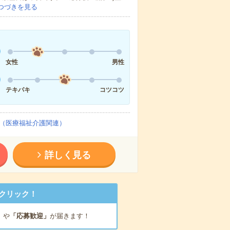
つづきを見る
女性
男性
テキパキ
コツコツ
（医療福祉介護関連）
詳しく見る
クリック！
」
や
「応募歓迎」
が届きます！