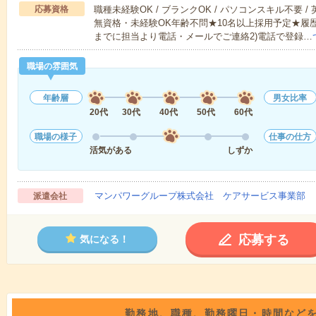
応募資格
職種未経験OK / ブランクOK / パソコンスキル不要 /
無資格・未経験OK年齢不問★10名以上採用予定★履
までに担当より電話・メールでご連絡2)電話で登録…
職場の雰囲気
年齢層
男女比率
20代
30代
40代
50代
60代
職場の様子
仕事の仕方
活気がある
しずか
マンパワーグループ株式会社 ケアサービス事業部 
派遣会社
応募する
気になる！
勤務地、職種、勤務曜日・時間など