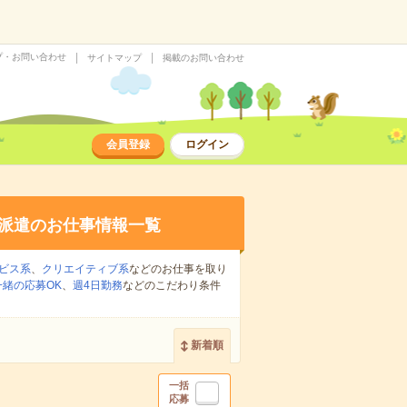
プ・お問い合わせ
サイトマップ
掲載のお問い合わせ
会員登録
ログイン
派遣のお仕事情報一覧
ビス系
、
クリエイティブ系
などのお仕事を取り
緒の応募OK
、
週4日勤務
などのこだわり条件
新着順
一括
応募