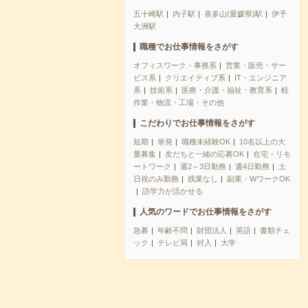
五十崎駅
内子駅
喜多山(愛媛県)駅
伊予
大洲駅
職種でお仕事情報をさがす
オフィスワーク・事務系
営業・販売・サー
ビス系
クリエイティブ系
IT・エンジニア
系
技術系
医療・介護・福祉・教育系
軽
作業・物流・工場・その他
こだわりでお仕事情報をさがす
短期
単発
職種未経験OK
10名以上の大
量募集
友だちと一緒の応募OK
在宅・リモ
ートワーク
週2～3日勤務
週4日勤務
土
日祝のみ勤務
残業なし
副業・WワークOK
語学力が活かせる
人気のワードでお仕事情報をさがす
急募
年齢不問
財団法人
英語
書類チェ
ック
テレビ局
封入
大学