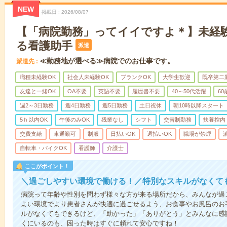
NEW
掲載日
2026/08/07
【「病院勤務」ってイイですよ＊】未経
る看護助手
派遣
≪勤務地が選べる≫病院でのお仕事です。
派遣先
職種未経験OK
社会人未経験OK
ブランクOK
大学生歓迎
既卒第二
友達と一緒OK
OA不要
英語不要
履歴書不要
40～50代活躍
6
週2～3日勤務
週4日勤務
週5日勤務
土日祝休
朝10時以降スタート
5ｈ以内OK
午後のみOK
残業なし
シフト
交替制勤務
扶養控内
交費支給
車通勤可
制服
日払いOK
週払いOK
職場が禁煙
自転車・バイクOK
看護師
介護士
ここがポイント！
＼過ごしやすい環境で働ける！／特別なスキルがなくて
病院って年齢や性別を問わず様々な方が来る場所だから、みんなが過
よい環境でより患者さんが快適に過ごせるよう、お食事やお風呂のお
ルがなくてもできるけど、「助かった」「ありがとう」とみんなに感
くにいるのも、困った時はすぐに頼れて安心ですね！