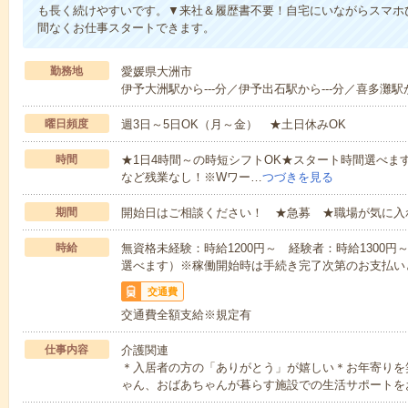
も長く続けやすいです。▼来社＆履歴書不要！自宅にいながらスマホ
間なくお仕事スタートできます。
勤務地
愛媛県大洲市
伊予大洲駅から---分／伊予出石駅から---分／喜多灘駅か
曜日頻度
週3日～5日OK（月～金） ★土日休みOK
時間
★1日4時間～の時短シフトOK★スタート時間選べます！7:00～1
など残業なし！※Wワー…
つづきを見る
期間
開始日はご相談ください！ ★急募 ★職場が気に入
時給
無資格未経験：時給1200円～ 経験者：時給1300
選べます）※稼働開始時は手続き完了次第のお支払い
交通費
交通費全額支給※規定有
仕事内容
介護関連
＊入居者の方の「ありがとう」が嬉しい＊お年寄りを
ゃん、おばあちゃんが暮らす施設での生活サポートを