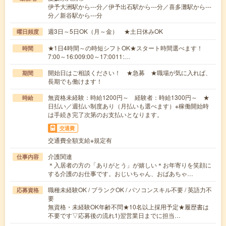
伊予大洲駅から---分／伊予出石駅から---分／喜多灘駅から---
分／新谷駅から---分
週3日～5日OK（月～金） ★土日休みOK
曜日頻度
★1日4時間～の時短シフトOK★スタート時間選べます！
時間
7:00～16:009:00～17:0011:…
開始日はご相談ください！ ★急募 ★職場が気に入れば、
期間
長期でも働けます！
無資格未経験：時給1200円～ 経験者：時給1300円～ ★
時給
日払い／週払い制度あり（月払いも選べます）※稼働開始時
は手続き完了次第のお支払いとなります。
交通費
交通費全額支給※規定有
介護関連
仕事内容
＊入居者の方の「ありがとう」が嬉しい＊お年寄りを笑顔に
する介護のお仕事です。おじいちゃん、おばあちゃ…
職種未経験OK / ブランクOK / パソコンスキル不要 / 英語力不
応募資格
要
無資格・未経験OK年齢不問★10名以上採用予定★履歴書は
不要です▽応募後の流れ1)翌営業日までに担当…