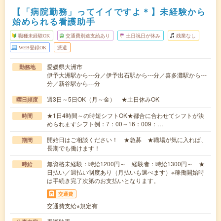
【「病院勤務」ってイイですよ＊】未経験から
始められる看護助手
職種未経験OK
交通費別途支給あり
土日祝日が休み
残業なし
WEB登録OK
派遣
愛媛県大洲市
勤務地
伊予大洲駅から---分／伊予出石駅から---分／喜多灘駅から---
分／新谷駅から---分
週3日～5日OK（月～金） ★土日休みOK
曜日頻度
★1日4時間～の時短シフトOK★都合に合わせてシフトが決
時間
められますシフト例：7：00～16：009：…
開始日はご相談ください！ ★急募 ★職場が気に入れば、
期間
長期でも働けます！
無資格未経験：時給1200円～ 経験者：時給1300円～ ★
時給
日払い／週払い制度あり（月払いも選べます）※稼働開始時
は手続き完了次第のお支払いとなります。
交通費
交通費支給※規定有