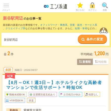
メニュー
気になる!
ログイン
検索
新谷駅周辺
のお仕事一覧
新谷駅の派遣のお仕事情報です。
オフィスワーク・事務系
、
営業・販売・サービス系
、
クリエイティブ系
などのお仕事を取り揃えています。さらに、
短期
・
単発
などの期
間や、
職種未経験OK
などのこだわり条件で絞り込んでいただけます。
条件の変更
また、
伊予大洲駅
・
五郎駅
・
春賀駅
・
五十崎駅
・
伊予出石駅
など近隣駅のお仕事もご
新谷駅周辺
確認いただけます。
2
1,200
全
件
平均時給:
円
時給順
新着順
未読
掲載日
2026/08/07
NEW
【8月～OK！週3日～】ホテルライクな高齢者
マンションで生活サポート＊時短OK
職種未経験OK
交通費別途支給あり
土日祝日が休み
残業なし
WEB登録OK
派遣
愛媛県大洲市
勤務地