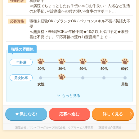
看護助手
仕事内容
≪病院でちょっとしたお手伝い≫〇お手洗い・入浴など生活
のお手伝い○診察室への付き添い○食事のサポート…
職種未経験OK / ブランクOK / パソコンスキル不要 / 英語力不
応募資格
要
≪無資格・未経験OK≫年齢不問★10名以上採用予定★履歴
書は不要です。▽応募後の流れ1)翌営業日まで…
職場の雰囲気
年齢層
20代
30代
40代
50代
60代
男女比率
女性
男性
もっと見る
気になる!
応募へ進む
詳しく見る
派遣会社
マンパワーグループ株式会社 ケアサービス事業部 （医療福祉介護関連）