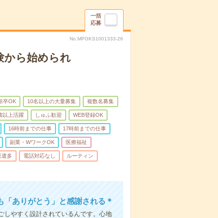
一括
応募
No.MPGKS1001333-26
験から始められ
新卒OK
10名以上の大量募集
複数名募集
0歳以上活躍
しゅふ歓迎
WEB登録OK
16時前までの仕事
17時前までの仕事
副業・WワークOK
医療福祉
派遣多
電話対応なし
ルーティン
も「ありがとう」と感謝される＊
ごしやすく設計されているんです。心地