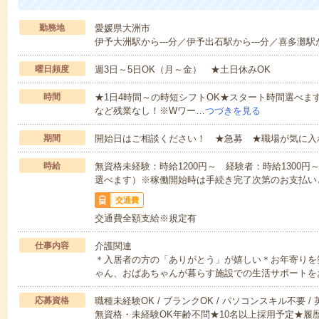
勤務地
愛媛県大洲市
伊予大洲駅から---分／伊予出石駅から---分／喜多灘駅か
曜日頻度
週3日～5日OK（月～金） ★土日休みOK
時間
★1日4時間～の時短シフトOK★スタート時間選べます！7:00～1
など残業なし！※Wワー…
つづきを見る
期間
開始日はご相談ください！ ★急募 ★職場が気に入
時給
無資格未経験：時給1200円～ 経験者：時給1300
選べます）※稼働開始時は手続き完了次第のお支払い
交通費
交通費全額支給※規定有
仕事内容
介護関連
＊入居者の方の「ありがとう」が嬉しい＊お年寄りを
ゃん、おばあちゃんが暮らす施設での生活サポートを
応募資格
職種未経験OK / ブランクOK / パソコンスキル不要 /
無資格・未経験OK年齢不問★10名以上採用予定★履