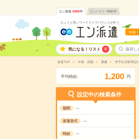
エン派遣
3585
件
エンバイト
7257
件
ちょうど良いワークライフバランスが叶う
中国・
気になる！リスト
0
保存し
派遣TOP
中国・四国
愛媛
伊予出石駅周辺
,
1
2
0
0
平均時給:
円
設定中の検索条件
期間
---
派遣形式
---
時給
---