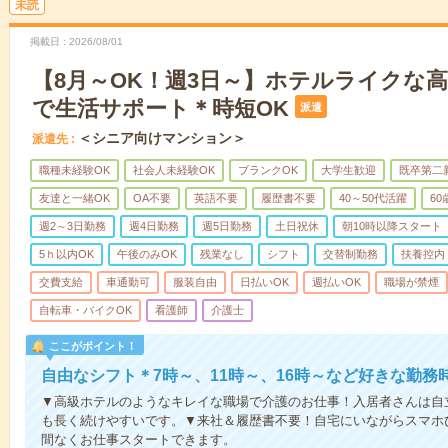
未読
掲載日
2026/08/01
【8月～OK！週3日～】ホテルライクな
で生活サポート＊時短OK
派遣
＜シニア向けマンション＞
派遣先
職種未経験OK
社会人未経験OK
ブランクOK
大学生歓迎
既卒第二
友達と一緒OK
OA不要
英語不要
履歴書不要
40～50代活躍
6
週2～3日勤務
週4日勤務
週5日勤務
土日祝休
朝10時以降スタート
5ｈ以内OK
午後のみOK
残業なし
シフト
交替制勤務
扶養控内
交費支給
車通勤可
服装自由
日払いOK
週払いOK
職場が禁煙
自転車・バイクOK
看護師
介護士
ここがポイント！
自由なシフト＊7時～、11時～、16時～など好きな勤務
▼高級ホテルのようなキレイな職場で介護のお仕事！入居者さんは自
も長く続けやすいです。▼来社＆履歴書不要！自宅にいながらスマホ
間なくお仕事スタートできます。