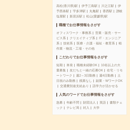
高松(香川県)駅
伊予三島駅
川之江駅
伊
予西条駅
宇多津駅
丸亀駅
香西駅
讃岐
塩屋駅
新居浜駅
松山(愛媛県)駅
職種でお仕事情報をさがす
オフィスワーク・事務系
営業・販売・サー
ビス系
クリエイティブ系
IT・エンジニア
系
技術系
医療・介護・福祉・教育系
軽
作業・物流・工場・その他
こだわりでお仕事情報をさがす
短期
単発
職種未経験OK
10名以上の大
量募集
友だちと一緒の応募OK
在宅・リモ
ートワーク
週2～3日勤務
週4日勤務
土
日祝のみ勤務
残業なし
副業・WワークOK
交通費別途支給あり
語学力が活かせる
人気のワードでお仕事情報をさがす
急募
年齢不問
財団法人
英語
書類チェ
ック
テレビ局
封入
大学