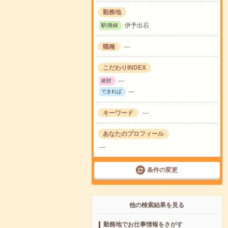
勤務地
伊予出石
駅/路線
職種
---
こだわりINDEX
---
絶対
---
できれば
キーワード
---
あなたのプロフィール
---
条件の変更
他の検索結果を見る
勤務地でお仕事情報をさがす