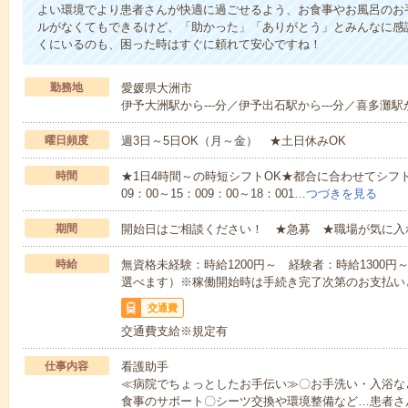
よい環境でより患者さんが快適に過ごせるよう、お食事やお風呂のお
ルがなくてもできるけど、「助かった」「ありがとう」とみんなに感
くにいるのも、困った時はすぐに頼れて安心ですね！
勤務地
愛媛県大洲市
伊予大洲駅から---分／伊予出石駅から---分／喜多灘駅か
曜日頻度
週3日～5日OK（月～金） ★土日休みOK
時間
★1日4時間～の時短シフトOK★都合に合わせてシフト
09：00～15：009：00～18：001…
つづきを見る
期間
開始日はご相談ください！ ★急募 ★職場が気に入
時給
無資格未経験：時給1200円～ 経験者：時給1300
選べます）※稼働開始時は手続き完了次第のお支払い
交通費
交通費支給※規定有
仕事内容
看護助手
≪病院でちょっとしたお手伝い≫〇お手洗い・入浴な
食事のサポート〇シーツ交換や環境整備など…患者さ