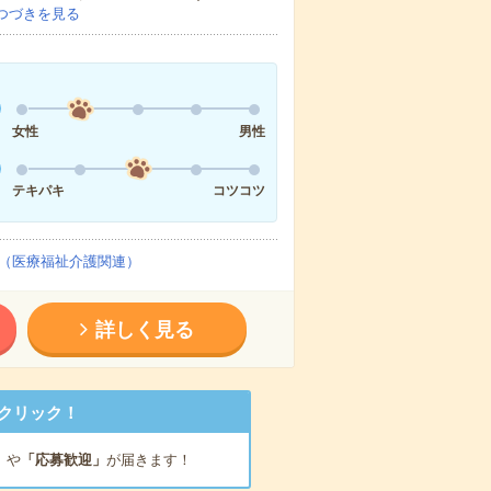
つづきを見る
女性
男性
テキパキ
コツコツ
（医療福祉介護関連）
詳しく見る
クリック！
」
や
「応募歓迎」
が届きます！