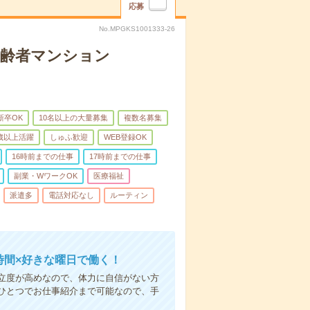
応募
No.MPGKS1001333-26
高齢者マンション
新卒OK
10名以上の大量募集
複数名募集
0歳以上活躍
しゅふ歓迎
WEB登録OK
16時前までの仕事
17時前までの仕事
副業・WワークOK
医療福祉
派遣多
電話対応なし
ルーティン
時間×好きな曜日で働く！
立度が高めなので、体力に自信がない方
ひとつでお仕事紹介まで可能なので、手