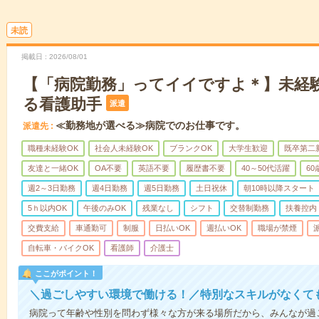
未読
掲載日
2026/08/01
【「病院勤務」ってイイですよ＊】未経
る看護助手
派遣
≪勤務地が選べる≫病院でのお仕事です。
派遣先
職種未経験OK
社会人未経験OK
ブランクOK
大学生歓迎
既卒第二
友達と一緒OK
OA不要
英語不要
履歴書不要
40～50代活躍
6
週2～3日勤務
週4日勤務
週5日勤務
土日祝休
朝10時以降スタート
5ｈ以内OK
午後のみOK
残業なし
シフト
交替制勤務
扶養控内
交費支給
車通勤可
制服
日払いOK
週払いOK
職場が禁煙
自転車・バイクOK
看護師
介護士
ここがポイント！
＼過ごしやすい環境で働ける！／特別なスキルがなくて
病院って年齢や性別を問わず様々な方が来る場所だから、みんなが過