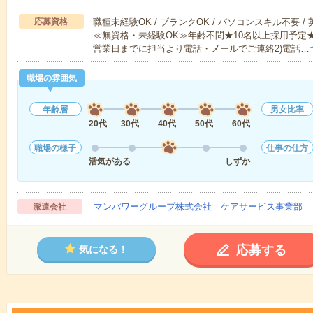
応募資格
職種未経験OK / ブランクOK / パソコンスキル不要 /
≪無資格・未経験OK≫年齢不問★10名以上採用予定
営業日までに担当より電話・メールでご連絡2)電話…
職場の雰囲気
年齢層
男女比率
20代
30代
40代
50代
60代
職場の様子
仕事の仕方
活気がある
しずか
マンパワーグループ株式会社 ケアサービス事業部 
派遣会社
応募する
気になる！