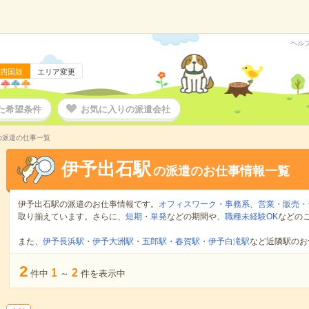
ヘル
四国版
エリア変更
た希望条件
お気に入りの派遣会社
の派遣の仕事一覧
伊予出石駅
の派遣のお仕事情報一覧
伊予出石駅の派遣のお仕事情報です。
オフィスワーク・事務系
、
営業・販売・
取り揃えています。さらに、
短期
・
単発
などの期間や、
職種未経験OK
などの
また、
伊予長浜駅
・
伊予大洲駅
・
五郎駅
・
春賀駅
・
伊予白滝駅
など近隣駅のお
2
1
2
件中
～
件を表示中