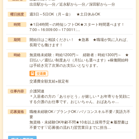
出目駅から---分／近永駅から---分／深田駅から---分
週3日～5日OK（月～金） ★土日休みOK
曜日頻度
★1日4時間～の時短シフトOK★スタート時間選べます！
時間
7:00～16:009:00～17:0011:…
開始日はご相談ください！ ★急募 ★職場が気に入れば、
期間
長期でも働けます！
無資格未経験：時給1200円～ 経験者：時給1300円～ ★
時給
日払い／週払い制度あり（月払いも選べます）※稼働開始時
は手続き完了次第のお支払いとなります。
交通費
交通費全額支給※規定有
介護関連
仕事内容
＊入居者の方の「ありがとう」が嬉しい＊お年寄りを笑顔に
する介護のお仕事です。おじいちゃん、おばあちゃ…
職種未経験OK / ブランクOK / パソコンスキル不要 / 英語力不
応募資格
要
無資格・未経験OK年齢不問★10名以上採用予定★履歴書は
不要です▽応募後の流れ1)翌営業日までに担当…