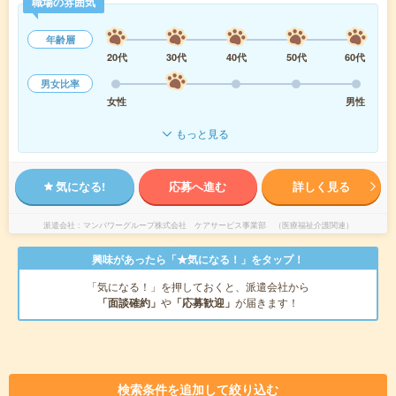
職場の雰囲気
年齢層
20代
30代
40代
50代
60代
男女比率
女性
男性
もっと見る
気になる!
応募へ進む
詳しく見る
派遣会社
マンパワーグループ株式会社 ケアサービス事業部 （医療福祉介護関連）
興味があったら「★気になる！」をタップ！
「気になる！」を押しておくと、派遣会社から
「面談確約」
や
「応募歓迎」
が届きます！
検索条件を追加して絞り込む