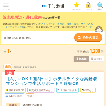
メニュー
気になる!
ログイン
検索
近永駅周辺
×
週4日勤務
のお仕事一覧
近永駅の派遣のお仕事情報です。
オフィスワーク・事務系
、
営業・販売・サービス系
、
クリエイティブ系
などのお仕事を取り揃えています。週4日勤務の条件の他に、
交通
費別途支給あり
、
職種未経験OK
、
友だちと一緒の応募OK
などのこだわり条件も取り
揃えています。
条件の変更
近永駅周辺 / 週4日勤務
1
1,200
全
件
平均時給:
円
時給順
新着順
未読
掲載日
2026/08/06
NEW
【8月～OK！週3日～】ホテルライクな高齢者
マンションで生活サポート＊時短OK
職種未経験OK
交通費別途支給あり
土日祝日が休み
残業なし
WEB登録OK
派遣
愛媛県北宇和郡
勤務地