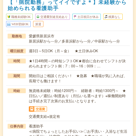
【「病院勤務」ってイイですよ＊】未経験から
始められる看護助手
職種未経験OK
交通費別途支給あり
土日祝日が休み
残業なし
WEB登録OK
派遣
愛媛県新居浜市
勤務地
新居浜駅から---分／多喜浜駅から---分／中萩駅から---分
週3日～5日OK（月～金） ★土日休みOK
曜日頻度
★1日4時間～の時短シフトOK★都合に合わせてシフトが決
時間
められますシフト例：7：00～16：009：…
開始日はご相談ください！ ★急募 ★職場が気に入れば、
期間
長期でも働けます！
無資格未経験：時給1200円～ 経験者：時給1300円～ ★
時給
日払い／週払い制度あり（月払いも選べます）※稼働開始時
は手続き完了次第のお支払いとなります。
交通費
交通費支給※規定有
看護助手
仕事内容
≪病院でちょっとしたお手伝い≫〇お手洗い・入浴など生活