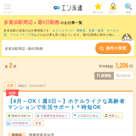
メニュー
気になる!
ログイン
検索
多喜浜駅周辺
×
週4日勤務
のお仕事一覧
多喜浜駅の派遣のお仕事情報です。
オフィスワーク・事務系
、
営業・販売・サービス
系
、
クリエイティブ系
などのお仕事を取り揃えています。週4日勤務の条件の他に、
交
通費別途支給あり
、
職種未経験OK
、
友だちと一緒の応募OK
などのこだわり条件も取
り揃えています。
条件の変更
多喜浜駅周辺 / 週4日勤務
2
1,206
全
件
平均時給:
円
時給順
新着順
未読
掲載日
2026/08/07
NEW
【8月～OK！週3日～】ホテルライクな高齢者
マンションで生活サポート＊時短OK
職種未経験OK
交通費別途支給あり
土日祝日が休み
残業なし
WEB登録OK
派遣
愛媛県新居浜市
勤務地