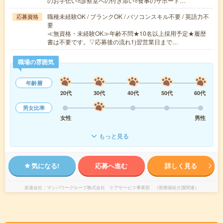
のお手伝い○診察室への付き添い○食事のサポート…
職種未経験OK / ブランクOK / パソコンスキル不要 / 英語力不
応募資格
要
≪無資格・未経験OK≫年齢不問★10名以上採用予定★履歴
書は不要です。▽応募後の流れ1)翌営業日まで…
職場の雰囲気
年齢層
20代
30代
40代
50代
60代
男女比率
女性
男性
もっと見る
気になる!
応募へ進む
詳しく見る
派遣会社
マンパワーグループ株式会社 ケアサービス事業部 （医療福祉介護関連）