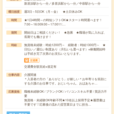
新居浜駅から---分／多喜浜駅から---分／中萩駅から---分
週3日～5日OK（月～金） ★土日休みOK
曜日頻度
★1日4時間～の時短シフトOK★スタート時間選べます！
時間
7:00～16:009:00～17:0011:…
開始日はご相談ください！ ★急募 ★職場が気に入れば、
期間
長期でも働けます！
無資格未経験：時給1200円～ 経験者：時給1300円～ ★
時給
日払い／週払い制度あり（月払いも選べます）※稼働開始時
は手続き完了次第のお支払いとなります。
交通費
交通費全額支給※規定有
介護関連
仕事内容
＊入居者の方の「ありがとう」が嬉しい＊お年寄りを笑顔に
する介護のお仕事です。おじいちゃん、おばあちゃ…
職種未経験OK / ブランクOK / パソコンスキル不要 / 英語力不
応募資格
要
無資格・未経験OK年齢不問★10名以上採用予定★履歴書は
不要です▽応募後の流れ1)翌営業日までに担当…