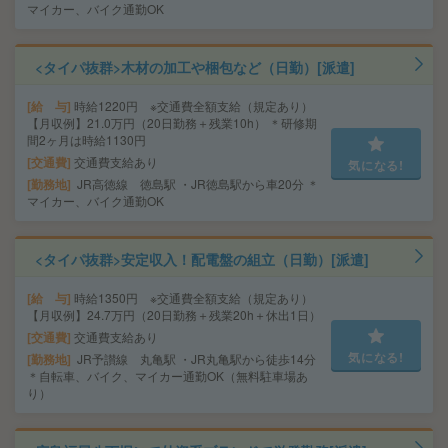
マイカー、バイク通勤OK
<タイパ抜群>木材の加工や梱包など（日勤）[派遣]
給 与
時給1220円 ※交通費全額支給（規定あり）
【月収例】21.0万円（20日勤務＋残業10h） ＊研修期
間2ヶ月は時給1130円
交通費
交通費支給あり
気になる!
勤務地
JR高徳線 徳島駅 ・JR徳島駅から車20分 ＊
マイカー、バイク通勤OK
<タイパ抜群>安定収入！配電盤の組立（日勤）[派遣]
給 与
時給1350円 ※交通費全額支給（規定あり）
【月収例】24.7万円（20日勤務＋残業20h＋休出1日）
交通費
交通費支給あり
気になる!
勤務地
JR予讃線 丸亀駅 ・JR丸亀駅から徒歩14分
＊自転車、バイク、マイカー通勤OK（無料駐車場あ
り）