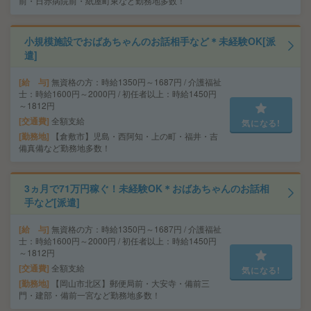
前・日赤病院前・紙屋町東など勤務地多数！
小規模施設でおばあちゃんのお話相手など＊未経験OK[派
遣]
給 与
無資格の方：時給1350円～1687円 / 介護福祉
士：時給1600円～2000円 / 初任者以上：時給1450円
～1812円
交通費
全額支給
気になる!
勤務地
【倉敷市】児島・西阿知・上の町・福井・吉
備真備など勤務地多数！
3ヵ月で71万円稼ぐ！未経験OK＊おばあちゃんのお話相
手など[派遣]
給 与
無資格の方：時給1350円～1687円 / 介護福祉
士：時給1600円～2000円 / 初任者以上：時給1450円
～1812円
交通費
全額支給
気になる!
勤務地
【岡山市北区】郵便局前・大安寺・備前三
門・建部・備前一宮など勤務地多数！