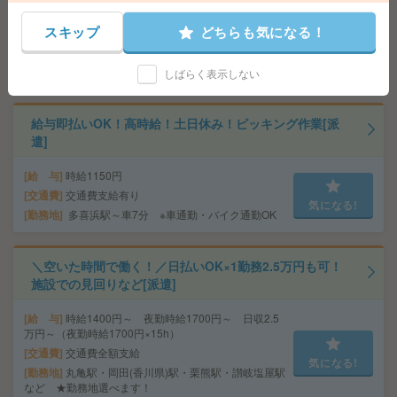
スキップ
どちらも気になる！
給 与
時給1250円 月収例 206,250円+残業代
交通費
全額支給
気になる!
勤務地
中庄駅徒歩12分（駐車場：5,300円/月）
しばらく表示しない
給与即払いOK！高時給！土日休み！ピッキング作業[派
遣]
給 与
時給1150円
交通費
交通費支給有り
気になる!
勤務地
多喜浜駅～車7分 ※車通勤・バイク通勤OK
＼空いた時間で働く！／日払いOK×1勤務2.5万円も可！
施設での見回りなど[派遣]
給 与
時給1400円～ 夜勤時給1700円～ 日収2.5
万円～（夜勤時給1700円×15h）
交通費
交通費全額支給
気になる!
勤務地
丸亀駅・岡田(香川県)駅・栗熊駅・讃岐塩屋駅
など ★勤務地選べます！