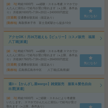
給 与
時給1600円 ※※経験・スキル考慮 スマホでか
んたんに前払いで給与が受け取れます（※上限、条件あ
り） 月収例1600円×7.5h×20日＝240000円想定
気になる!
交通費
交通費全額支給（規定あり）
勤務地
鳥取県米子市 富士見町駅から徒歩10分
アクセOK！月26万超えも【ビュリー】コスメ販売 福屋
八丁堀[派遣]
給 与
時給1760円 ※※経験・スキル考慮 スマホでか
んたんに前払いで給与が受け取れます（※上限、条件あ
り） 月収例1760円×7.5h×20日＝264000円想定
気になる!
交通費
交通費全額支給（規定あり）
勤務地
広島県広島市中区 八丁堀(広島県)駅
週3～【かんざし屋wargo】雑貨販売 服装＆髪色自由
出雲[派遣]
給 与
時給1600円 ※ご経験・スキルにより考慮致
いたします。 スマホでかんたんに前払いで給与が受け
取れます（※上限、条件あり）