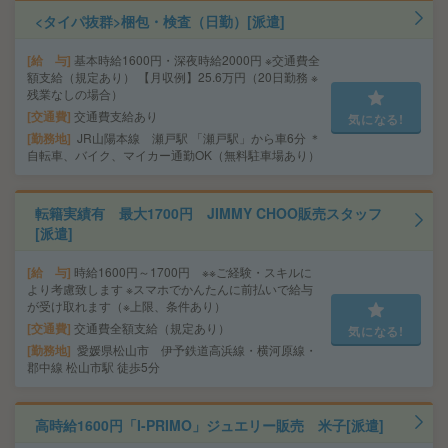
<タイパ抜群>梱包・検査（日勤）[派遣]
給 与
基本時給1600円・深夜時給2000円 ※交通費全
額支給（規定あり） 【月収例】25.6万円（20日勤務 ※
残業なしの場合）
交通費
交通費支給あり
気になる!
勤務地
JR山陽本線 瀬戸駅 「瀬戸駅」から車6分 ＊
自転車、バイク、マイカー通勤OK（無料駐車場あり）
転籍実績有 最大1700円 JIMMY CHOO販売スタッフ
[派遣]
給 与
時給1600円～1700円 ※※ご経験・スキルに
より考慮致します ※スマホでかんたんに前払いで給与
が受け取れます（※上限、条件あり）
交通費
交通費全額支給（規定あり）
気になる!
勤務地
愛媛県松山市 伊予鉄道高浜線・横河原線・
郡中線 松山市駅 徒歩5分
高時給1600円「I-PRIMO」ジュエリー販売 米子[派遣]