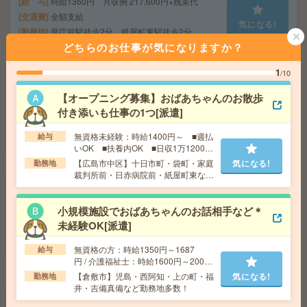
給 与
時給1360円 月収例 217,600円+残業代
交通費
全額支給
気になる!
勤務地
県庁前駅徒歩2分、紙屋町東駅徒歩2分
どちらのお仕事が気になりますか？
時給1300円＊9月開始！明るい職場で働きやすいと評判！
1
/10
長期的にはたらく＊事務[派遣]
【オープニング募集】おばあちゃんのお散歩
付き添いも仕事の1つ[派遣]
給 与
時給1300円 月収例 218,400円
交通費
全額支給
気になる!
無資格未経験：時給1400円～ ■週払
給与
勤務地
香西駅徒歩11分（駐車場完備）
いOK ■扶養内OK ■日収1万1200円
以上
【広島市中区】十日市町・袋町・家庭
気になる!
勤務地
裁判所前・日赤病院前・紙屋町東など
【週5日×7時間】社員実績あり！電話対応少なめ！長期！
勤務地多数！
事務[派遣]
小規模施設でおばあちゃんのお話相手など＊
給 与
時給1250円 月収例 175,000円
未経験OK[派遣]
交通費
全額支給
気になる!
無資格の方：時給1350円～1687
給与
勤務地
岡山駅前駅徒歩8分、岡山駅徒歩10分
円 / 介護福祉士：時給1600円～2000
円 / 初任者以上：時給1450円～1812
【倉敷市】児島・西阿知・上の町・福
気になる!
勤務地
円
井・吉備真備など勤務地多数！
【食堂あり】あんしん長期！大学での事務！17時台定
時！[派遣]