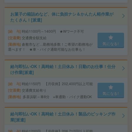
お菓子の箱詰めなど、体に負担ナシ＆かんたん軽作業が
たくさん！[派遣]
給 与
時給1100円～1400円 ★Wワーク不可
交通費
交通費全額支給
気になる!
勤務地
倉敷市など…勤務地多数！ご希望の勤務地が
選べます！ ★車・バイク通勤可能なお仕事も！
給与即払いOK！高時給！土日休み！日勤のお仕事！仕分
け作業[派遣]
給 与
時給1150円 【月収例】202,400円以上可能
交通費
交通費支給有り
気になる!
勤務地
多喜浜駅～車8分 ※車通勤・バイク通勤OK
給与即払いOK！高時給！土日休み！製品のピッキング作
業[派遣]
給 与
時給1200円 【月収例】206,712円以上可能