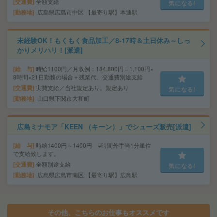
交通費
全額支給
気になる!
勤務地
広島県広島市中区 【最寄り駅】本通駅
未経験OK！もくもく食品加工／8‐17時＆土日休み～しっ
かりメリハリ！[派遣]
給 与
時給1100円／月収例：184,800円＝1,100円×
8時間×21日勤務の場合＋残業代、交通費別途支給
交通費
実費支給／当社規定あり。規定あり
気になる!
勤務地
山口県下関市大和町
広島ミナモア「KEEN （キーン）」でシューズ販売[派遣]
給 与
時給1400円～1400円 ※時間外手当1分単位
で支給致します。
交通費
全額別途支給
気になる!
勤務地
広島県広島市南区 【最寄り駅】広島駅
その他、こちらのお仕事もオススメです