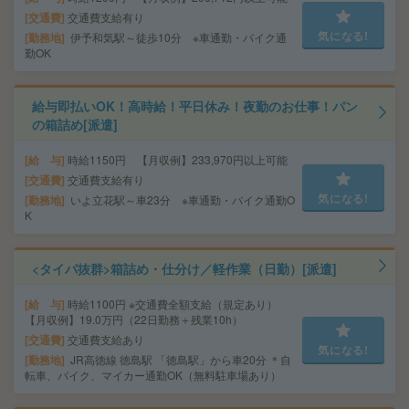
交通費
交通費支給有り
気になる!
勤務地
伊予和気駅～徒歩10分 ※車通勤・バイク通
勤OK
給与即払いOK！高時給！平日休み！夜勤のお仕事！パン
の箱詰め[派遣]
給 与
時給1150円 【月収例】233,970円以上可能
交通費
交通費支給有り
気になる!
勤務地
いよ立花駅～車23分 ※車通勤・バイク通勤O
K
<タイパ抜群>箱詰め・仕分け／軽作業（日勤）[派遣]
給 与
時給1100円 ※交通費全額支給（規定あり）
【月収例】19.0万円（22日勤務＋残業10h）
交通費
交通費支給あり
気になる!
勤務地
JR高徳線 徳島駅 「徳島駅」から車20分 ＊自
転車、バイク、マイカー通勤OK（無料駐車場あり）