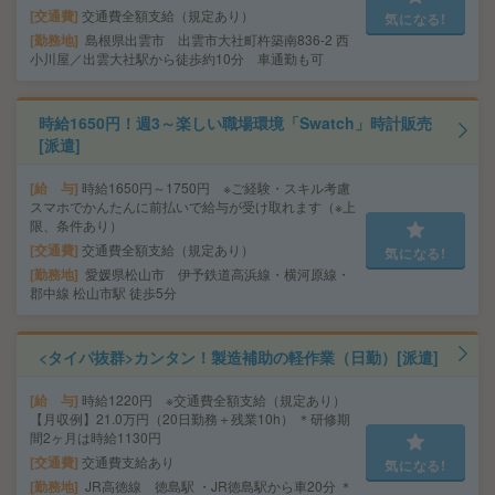
交通費
交通費全額支給（規定あり）
気になる!
勤務地
島根県出雲市 出雲市大社町杵築南836-2 西
小川屋／出雲大社駅から徒歩約10分 車通勤も可
時給1650円！週3～楽しい職場環境「Swatch」時計販売
[派遣]
給 与
時給1650円～1750円 ※ご経験・スキル考慮
スマホでかんたんに前払いで給与が受け取れます（※上
限、条件あり）
交通費
交通費全額支給（規定あり）
気になる!
勤務地
愛媛県松山市 伊予鉄道高浜線・横河原線・
郡中線 松山市駅 徒歩5分
<タイパ抜群>カンタン！製造補助の軽作業（日勤）[派遣]
給 与
時給1220円 ※交通費全額支給（規定あり）
【月収例】21.0万円（20日勤務＋残業10h） ＊研修期
間2ヶ月は時給1130円
交通費
交通費支給あり
気になる!
勤務地
JR高徳線 徳島駅 ・JR徳島駅から車20分 ＊