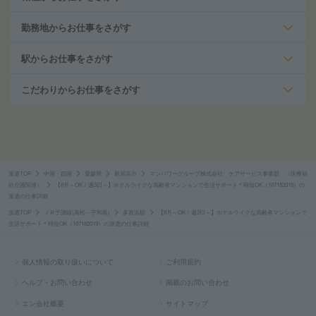
勤務地からお仕事をさがす
駅からお仕事をさがす
こだわりからお仕事をさがす
派遣TOP
中国・四国
愛媛県
新居浜市
マンパワーグループ株式会社 ケアサービス事業部 （医療福
祉介護関連）
【8月～OK！週3日～】ホテルライクな高齢者マンションで生活サポート＊時短OK（107182019）の
派遣の仕事詳細
派遣TOP
ＪＲ予讃線(高松－宇和島)
多喜浜駅
【8月～OK！週3日～】ホテルライクな高齢者マンションで
生活サポート＊時短OK（107182019）の派遣の仕事詳細
個人情報の取り扱いについて
ご利用規約
ヘルプ・お問い合わせ
掲載のお問い合わせ
エン会社概要
サイトマップ