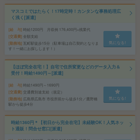
マスコミではたらく！17時定時！カンタンな事務処理広
く浅く[派遣]
給 与
時給1200円 月収例 176,400円+残業代
交通費
全額支給
気になる!
勤務地
瓦町駅徒歩15分（駐車場は自己契約となりま
す！一緒にお探しします！）
【ほぼ完全在宅！】自宅で住所変更などのデータ入力＆
受付！時給1490円～[派遣]
給 与
時給1490円～1690円
交通費
交通費別途支給（規定）
気になる!
勤務地
広島県広島市 市役所前から徒歩1分／鷹野橋
駅から徒歩4分
時給1360円＊【初日から完全在宅】未経験OK！人気ネッ
ト通販！問合せ窓口[派遣]