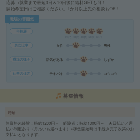
応募→就業まで最短3日＆10日後に給料GETも可！
開始希望日はご相談ください。1か月以上先の相談もOK！
職場の雰囲気
年齢層
20代
30代
40代
50代
60代
男女比率
女性
男性
職場の様子
活気がある
しずか
仕事の仕方
テキパキ
コツコツ
募集情報
時給
無資格未経験：時給1200円～ 経験者：時給1300円～ ★日払い／週
払い制度あり（月払いも選べます）※稼働開始時は手続き完了次第のお
支払いとなります。