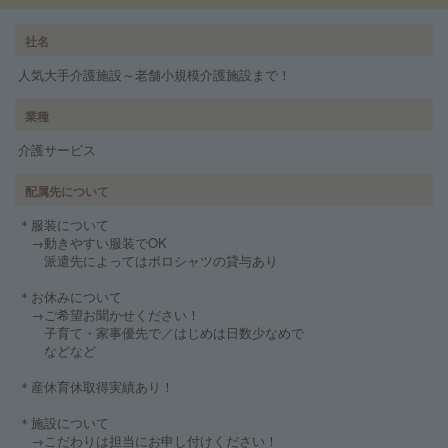
社名
人気大手介護施設～老舗小規模介護施設まで！
業種
介護サービス
配属先について
＊服装について
→動きやすい服装でOK
派遣先によってはポロシャツの貸与あり
＊お休みについて
→ご希望お聞かせください！
子育て・家事優先で／はじめは日数少なめで
などなど
＊産休育休取得実績あり！
＊施設について
→こだわりは担当にお申し付けください！