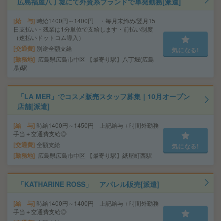
広島福屋八丁堀にて外資系ブランドで単発勤務[派遣]
給 与
時給1400円～1400円 ・毎月末締め/翌月15
日支払い・残業は1分単位で支給します・前払い制度
（速払いドットコム導入）
交通費
別途全額支給
気になる!
勤務地
広島県広島市中区 【最寄り駅】八丁堀(広島
県)駅
「LA MER」でコスメ販売スタッフ募集｜10月オープン
店舗[派遣]
給 与
時給1400円～1450円 上記給与＋時間外勤務
手当＋交通費支給◎
交通費
全額支給
気になる!
勤務地
広島県広島市中区 【最寄り駅】紙屋町西駅
「KATHARINE ROSS」 アパレル販売[派遣]
給 与
時給1400円～1400円 上記給与＋時間外勤務
手当＋交通費支給◎