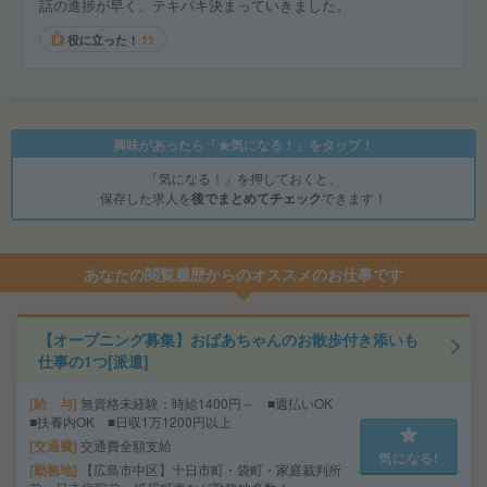
話の進捗が早く、テキパキ決まっていきました。
役に立った！
11
興味があったら「★気になる！」をタップ！
「気になる！」を押しておくと、
保存した求人を
後でまとめてチェック
できます！
あなたの閲覧履歴からのオススメのお仕事です
【オープニング募集】おばあちゃんのお散歩付き添いも
仕事の1つ[派遣]
給 与
無資格未経験：時給1400円～ ■週払いOK
■扶養内OK ■日収1万1200円以上
交通費
交通費全額支給
気になる!
勤務地
【広島市中区】十日市町・袋町・家庭裁判所