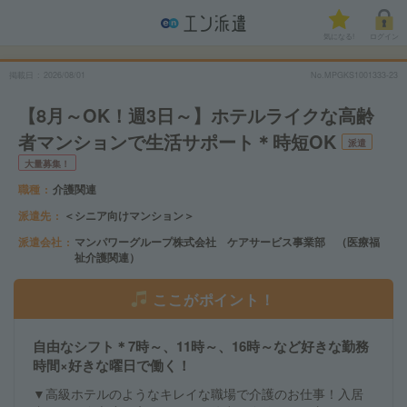
気になる!
ログイン
掲載日
2026/08/01
No.MPGKS1001333-23
【8月～OK！週3日～】ホテルライクな高齢
者マンションで生活サポート＊時短OK
派遣
大量募集！
職種
介護関連
派遣先
＜シニア向けマンション＞
派遣会社
マンパワーグループ株式会社 ケアサービス事業部 （医療福
祉介護関連）
ここがポイント！
自由なシフト＊7時～、11時～、16時～など好きな勤務
時間×好きな曜日で働く！
▼高級ホテルのようなキレイな職場で介護のお仕事！入居