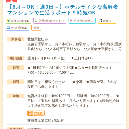
【8月～OK！週3日～】ホテルライクな高齢者
マンションで生活サポート＊時短OK
職種未経験OK
交通費別途支給あり
土日祝日が休み
残業なし
WEB登録OK
派遣
愛媛県松山市
勤務地
道後公園駅から---分／本町四丁目駅から---分／市役所前(愛媛
県)駅から---分／本町五丁目駅から---分／長者ケ平駅から---分
週3日～5日OK（月～金） ★土日休みOK
曜日頻度
★1日4時間～の時短シフトOK★スタート時間選べます！
時間
7:00～16:009:00～17:0011:…
開始日はご相談ください！ ★急募 ★職場が気に入れば、
期間
長期でも働けます！
無資格未経験：時給1200円～ 経験者：時給1300円～ ★
時給
日払い／週払い制度あり（月払いも選べます）※稼働開始時
は手続き完了次第のお支払いとなります。
交通費
交通費全額支給※規定有