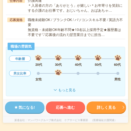
介護関連
仕事内容
＊入居者の方の「ありがとう」が嬉しい＊お年寄りを笑顔に
する介護のお仕事です。おじいちゃん、おばあちゃ…
職種未経験OK / ブランクOK / パソコンスキル不要 / 英語力不
応募資格
要
無資格・未経験OK年齢不問★10名以上採用予定★履歴書は
不要です▽応募後の流れ1)翌営業日までに担当…
職場の雰囲気
年齢層
20代
30代
40代
50代
60代
男女比率
女性
男性
もっと見る
気になる!
応募へ進む
詳しく見る
派遣会社
マンパワーグループ株式会社 ケアサービス事業部 （医療福祉介護関連）