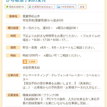
職種未経験OK
交通費別途支給あり
WEB登録OK
派遣
愛媛県松山市
勤務地
市役所前(愛媛県)駅から徒歩3分
月～日のうち、週3日～ ※曜日の相談OK！
曜日頻度
下記よりお好きな時間帯をお選びください。＜フルタイムの
時間
場合＞＊8:30～17:30＊9:00～17:…
即日～長期 ※8月～、9月～スタートもご相談ください。
期間
時給1200円～ ※週払い可！ご相談ください。
時給
交通費
全額実費支給
テレマーケティング・テレフォンオペレーター・コールセン
仕事内容
ター
【宿泊予約の受付事務をお願いします。】《具体的に
は…》・お客様からの予約受付・お客様データの入力など…
職種未経験OK / ブランクOK
応募資格
【未経験OK！】・PCマウス操作、入力が出来る方＼来社不
要の登録実施中／お家にいながらお仕事探し完結…