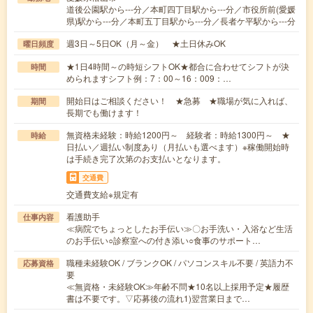
道後公園駅から---分／本町四丁目駅から---分／市役所前(愛媛
県)駅から---分／本町五丁目駅から---分／長者ケ平駅から---分
週3日～5日OK（月～金） ★土日休みOK
曜日頻度
★1日4時間～の時短シフトOK★都合に合わせてシフトが決
時間
められますシフト例：7：00～16：009：…
開始日はご相談ください！ ★急募 ★職場が気に入れば、
期間
長期でも働けます！
無資格未経験：時給1200円～ 経験者：時給1300円～ ★
時給
日払い／週払い制度あり（月払いも選べます）※稼働開始時
は手続き完了次第のお支払いとなります。
交通費
交通費支給※規定有
看護助手
仕事内容
≪病院でちょっとしたお手伝い≫〇お手洗い・入浴など生活
のお手伝い○診察室への付き添い○食事のサポート…
職種未経験OK / ブランクOK / パソコンスキル不要 / 英語力不
応募資格
要
≪無資格・未経験OK≫年齢不問★10名以上採用予定★履歴
書は不要です。▽応募後の流れ1)翌営業日まで…