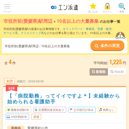
メニュー
気になる!
ログイン
検索
市役所前(愛媛県)駅周辺
×
10名以上の大量募集
のお仕事一覧
市役所前(愛媛県)駅の派遣のお仕事情報です。
オフィスワーク・事務系
、
営業・販売・
サービス系
、
クリエイティブ系
などのお仕事を取り揃えています。10名以上の大量募
集の条件の他に、
交通費別途支給あり
、
職種未経験OK
、
友だちと一緒の応募OK
など
のこだわり条件も取り揃えています。
条件の変更
市役所前(愛媛県)駅周辺 / 10名以上の大量募集
4
1,225
全
件
平均時給:
円
時給順
新着順
未読
掲載日
2026/08/09
NEW
【「病院勤務」ってイイですよ＊】未経験から
始められる看護助手
職種未経験OK
交通費別途支給あり
土日祝日が休み
残業なし
WEB登録OK
派遣
愛媛県松山市
勤務地