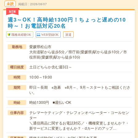
未読
掲載日
2026/08/07
NEW
週3～OK！高時給1300円！ちょっと遅めの10
時～！お電話対応20名
職種未経験OK
WEB登録OK
派遣
愛媛県松山市
勤務地
大街道駅から徒歩5分／県庁前(愛媛県)駅から徒歩10分／市
役所前(愛媛県)駅から徒歩10分
土日どちらか含む週3日～
曜日頻度
10:00～19:00
時間
即日～長期 ※急募 ※8月～、9月～スタートもご相談くださ
期間
い。
時給1300円 ■週払いOK
時給
テレマーケティング・テレフォンオペレーター・コールセン
仕事内容
ター
＼通信商品に関するお電話対応／・機種変更しませんか？・
新サービスに変更しませんか？・dカードのアップ…
職種未経験OK / ブランクOK / 英語力不要