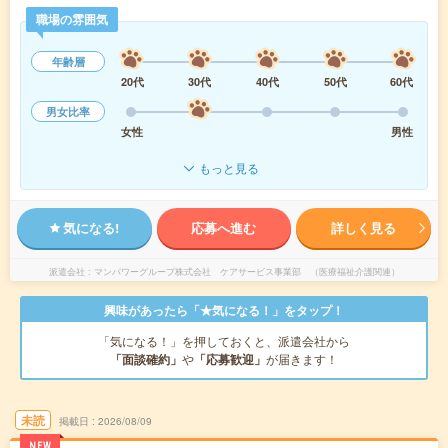
職場の雰囲気
年齢層
20代
30代
40代
50代
60代
男女比率
女性
男性
もっと見る
気になる!
応募へ進む
詳しく見る
派遣会社
マンパワーグループ株式会社 ケアサービス事業部 （医療福祉介護関連）
興味があったら「★気になる！」をタップ！
「気になる！」を押しておくと、派遣会社から
「面談確約」
や
「応募歓迎」
が届きます！
未読
掲載日
2026/08/09
NEW