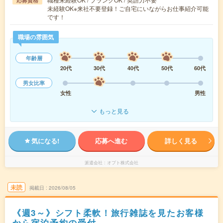
応募資格
未経験OK※来社不要登録！ご自宅にいながらお仕事紹介可能
です！
職場の雰囲気
年齢層
20代
30代
40代
50代
60代
男女比率
女性
男性
もっと見る
気になる!
応募へ進む
詳しく見る
派遣会社
オプト株式会社
未読
掲載日
2026/08/05
《週3～》シフト柔軟！旅行雑誌を見たお客様
から宿泊予約の受付