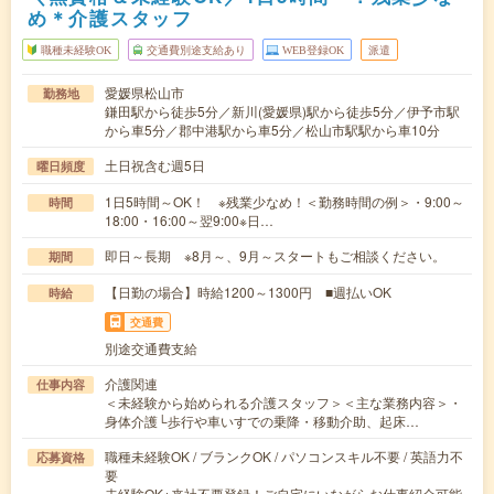
め＊介護スタッフ
職種未経験OK
交通費別途支給あり
WEB登録OK
派遣
愛媛県松山市
勤務地
鎌田駅から徒歩5分／新川(愛媛県)駅から徒歩5分／伊予市駅
から車5分／郡中港駅から車5分／松山市駅駅から車10分
土日祝含む週5日
曜日頻度
1日5時間～OK！ ※残業少なめ！＜勤務時間の例＞・9:00～
時間
18:00・16:00～翌9:00※日…
即日～長期 ※8月～、9月～スタートもご相談ください。
期間
【日勤の場合】時給1200～1300円 ■週払いOK
時給
交通費
別途交通費支給
介護関連
仕事内容
＜未経験から始められる介護スタッフ＞＜主な業務内容＞・
身体介護└歩行や車いすでの乗降・移動介助、起床…
職種未経験OK / ブランクOK / パソコンスキル不要 / 英語力不
応募資格
要
未経験OK※来社不要登録！ご自宅にいながらお仕事紹介可能