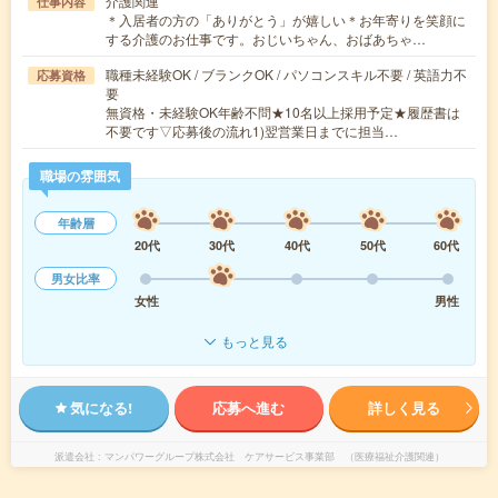
介護関連
仕事内容
＊入居者の方の「ありがとう」が嬉しい＊お年寄りを笑顔に
する介護のお仕事です。おじいちゃん、おばあちゃ…
職種未経験OK / ブランクOK / パソコンスキル不要 / 英語力不
応募資格
要
無資格・未経験OK年齢不問★10名以上採用予定★履歴書は
不要です▽応募後の流れ1)翌営業日までに担当…
職場の雰囲気
年齢層
20代
30代
40代
50代
60代
男女比率
女性
男性
もっと見る
気になる!
応募へ進む
詳しく見る
派遣会社
マンパワーグループ株式会社 ケアサービス事業部 （医療福祉介護関連）