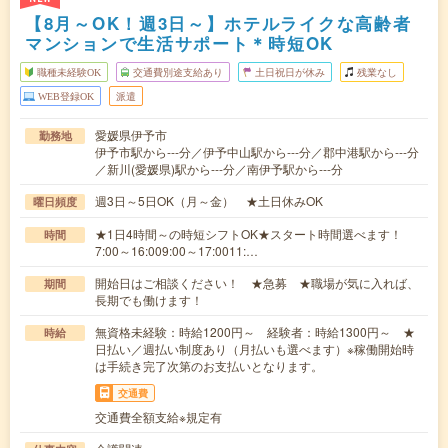
【8月～OK！週3日～】ホテルライクな高齢者
マンションで生活サポート＊時短OK
職種未経験OK
交通費別途支給あり
土日祝日が休み
残業なし
WEB登録OK
派遣
愛媛県伊予市
勤務地
伊予市駅から---分／伊予中山駅から---分／郡中港駅から---分
／新川(愛媛県)駅から---分／南伊予駅から---分
週3日～5日OK（月～金） ★土日休みOK
曜日頻度
★1日4時間～の時短シフトOK★スタート時間選べます！
時間
7:00～16:009:00～17:0011:…
開始日はご相談ください！ ★急募 ★職場が気に入れば、
期間
長期でも働けます！
無資格未経験：時給1200円～ 経験者：時給1300円～ ★
時給
日払い／週払い制度あり（月払いも選べます）※稼働開始時
は手続き完了次第のお支払いとなります。
交通費
交通費全額支給※規定有