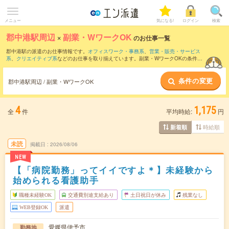
メニュー
気になる!
ログイン
検索
郡中港駅周辺
×
副業・WワークOK
のお仕事一覧
郡中港駅の派遣のお仕事情報です。
オフィスワーク・事務系
、
営業・販売・サービス
系
、
クリエイティブ系
などのお仕事を取り揃えています。副業・WワークOKの条件の
他に、
交通費別途支給あり
、
職種未経験OK
、
友だちと一緒の応募OK
などのこだわり
条件も取り揃えています。
条件の変更
郡中港駅周辺 / 副業・WワークOK
4
1,175
全
件
平均時給:
円
時給順
新着順
未読
掲載日
2026/08/06
NEW
【「病院勤務」ってイイですよ＊】未経験から
始められる看護助手
職種未経験OK
交通費別途支給あり
土日祝日が休み
残業なし
WEB登録OK
派遣
愛媛県伊予市
勤務地