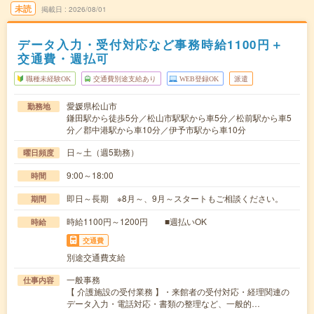
未読
掲載日
2026/08/01
データ入力・受付対応など事務時給1100円＋
交通費・週払可
職種未経験OK
交通費別途支給あり
WEB登録OK
派遣
愛媛県松山市
勤務地
鎌田駅から徒歩5分／松山市駅駅から車5分／松前駅から車5
分／郡中港駅から車10分／伊予市駅から車10分
日～土（週5勤務）
曜日頻度
9:00～18:00
時間
即日～長期 ※8月～、9月～スタートもご相談ください。
期間
時給1100円～1200円 ■週払いOK
時給
交通費
別途交通費支給
一般事務
仕事内容
【 介護施設の受付業務 】・来館者の受付対応・経理関連の
データ入力・電話対応・書類の整理など、一般的…