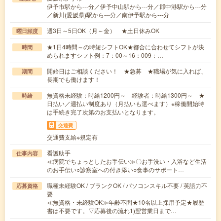
伊予市駅から---分／伊予中山駅から---分／郡中港駅から---分
／新川(愛媛県)駅から---分／南伊予駅から---分
週3日～5日OK（月～金） ★土日休みOK
曜日頻度
★1日4時間～の時短シフトOK★都合に合わせてシフトが決
時間
められますシフト例：7：00～16：009：…
開始日はご相談ください！ ★急募 ★職場が気に入れば、
期間
長期でも働けます！
無資格未経験：時給1200円～ 経験者：時給1300円～ ★
時給
日払い／週払い制度あり（月払いも選べます）※稼働開始時
は手続き完了次第のお支払いとなります。
交通費
交通費支給※規定有
看護助手
仕事内容
≪病院でちょっとしたお手伝い≫〇お手洗い・入浴など生活
のお手伝い○診察室への付き添い○食事のサポート…
職種未経験OK / ブランクOK / パソコンスキル不要 / 英語力不
応募資格
要
≪無資格・未経験OK≫年齢不問★10名以上採用予定★履歴
書は不要です。▽応募後の流れ1)翌営業日まで…