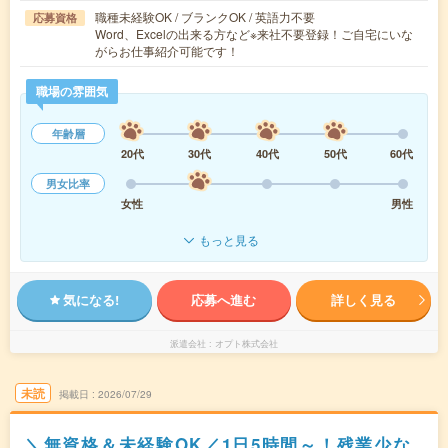
職種未経験OK / ブランクOK / 英語力不要
応募資格
Word、Excelの出来る方など※来社不要登録！ご自宅にいな
がらお仕事紹介可能です！
職場の雰囲気
年齢層
20代
30代
40代
50代
60代
男女比率
女性
男性
もっと見る
気になる!
応募へ進む
詳しく見る
派遣会社
オプト株式会社
未読
掲載日
2026/07/29
＼無資格＆未経験OK／1日5時間～！残業少な