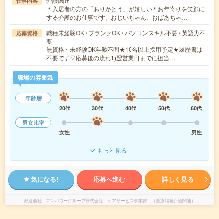
介護関連
仕事内容
＊入居者の方の「ありがとう」が嬉しい＊お年寄りを笑顔に
する介護のお仕事です。おじいちゃん、おばあちゃ…
職種未経験OK / ブランクOK / パソコンスキル不要 / 英語力不
応募資格
要
無資格・未経験OK年齢不問★10名以上採用予定★履歴書は
不要です▽応募後の流れ1)翌営業日までに担当…
職場の雰囲気
年齢層
20代
30代
40代
50代
60代
男女比率
女性
男性
もっと見る
気になる!
応募へ進む
詳しく見る
派遣会社
マンパワーグループ株式会社 ケアサービス事業部 （医療福祉介護関連）