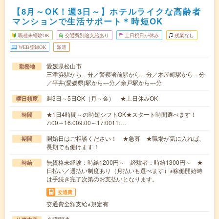
【8月～OK！週3日～】ホテルライクな高齢者
マンションで生活サポート＊時短OK
職種未経験OK
交通費別途支給あり
土日祝日が休み
残業なし
WEB登録OK
派遣
愛媛県松山市
勤務地
三津浜駅から---分／警察署前駅から---分／木屋町駅から---分
／平井(愛媛県)駅から---分／余戸駅から---分
週3日～5日OK（月～金） ★土日休みOK
曜日頻度
★1日4時間～の時短シフトOK★スタート時間選べます！
時間
7:00～16:009:00～17:0011:…
開始日はご相談ください！ ★急募 ★職場が気に入れば、
期間
長期でも働けます！
無資格未経験：時給1200円～ 経験者：時給1300円～ ★
時給
日払い／週払い制度あり（月払いも選べます）※稼働開始時
は手続き完了次第のお支払いとなります。
交通費
交通費全額支給※規定有