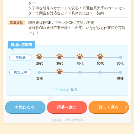
ター
＼丁寧な研修＆サポートで安心！ IT通信系大手のコールセン
ターで問合せ対応など／＜具体的には＞・契約…
職種未経験OK / ブランクOK / 英語力不要
応募資格
未経験OK※来社不要登録！ご自宅にいながらお仕事紹介可能
です！
職場の雰囲気
年齢層
20代
30代
40代
50代
60代
男女比率
女性
男性
もっと見る
気になる!
応募へ進む
詳しく見る
派遣会社
オプト株式会社