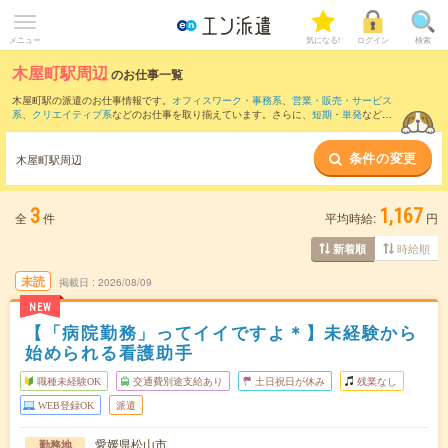
メニュー
気になる!
ログイン
検索
木屋町駅周辺
のお仕事一覧
木屋町駅の派遣のお仕事情報です。
オフィスワーク・事務系
、
営業・販売・サービス
系
、
クリエイティブ系
などのお仕事を取り揃えています。さらに、
短期
・
単発
などの
期間や、
職種未経験OK
などのこだわり条件で絞り込んでいただけます。
条件の変更
また、
鎌田駅
・
松山市駅駅
・
松山市駅
・
大街道駅
・
松山(愛媛県)駅
など近隣駅のお仕事
木屋町駅周辺
もご確認いただけます。
3
1,167
全
件
平均時給:
円
時給順
新着順
未読
掲載日
2026/08/09
NEW
【「病院勤務」ってイイですよ＊】未経験から
始められる看護助手
職種未経験OK
交通費別途支給あり
土日祝日が休み
残業なし
WEB登録OK
派遣
愛媛県松山市
勤務地