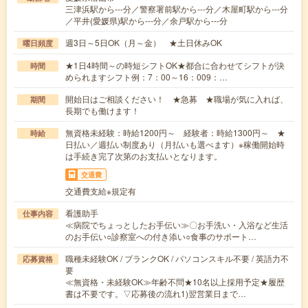
三津浜駅から---分／警察署前駅から---分／木屋町駅から---分
／平井(愛媛県)駅から---分／余戸駅から---分
週3日～5日OK（月～金） ★土日休みOK
曜日頻度
★1日4時間～の時短シフトOK★都合に合わせてシフトが決
時間
められますシフト例：7：00～16：009：…
開始日はご相談ください！ ★急募 ★職場が気に入れば、
期間
長期でも働けます！
無資格未経験：時給1200円～ 経験者：時給1300円～ ★
時給
日払い／週払い制度あり（月払いも選べます）※稼働開始時
は手続き完了次第のお支払いとなります。
交通費
交通費支給※規定有
看護助手
仕事内容
≪病院でちょっとしたお手伝い≫〇お手洗い・入浴など生活
のお手伝い○診察室への付き添い○食事のサポート…
職種未経験OK / ブランクOK / パソコンスキル不要 / 英語力不
応募資格
要
≪無資格・未経験OK≫年齢不問★10名以上採用予定★履歴
書は不要です。▽応募後の流れ1)翌営業日まで…