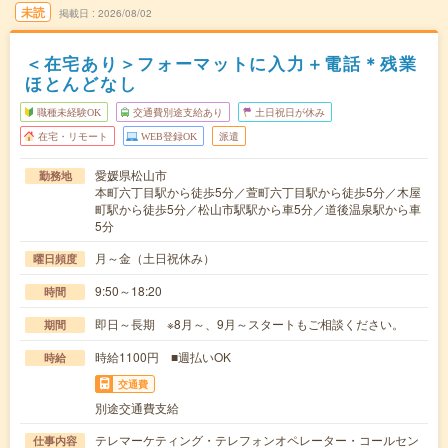
未読
掲載日
2026/08/02
＜在宅あり＞フォーマットに入力＋電話＊残業
ほとんどなし
職種未経験OK
交通費別途支給あり
土日祝日が休み
在宅・リモート
WEB登録OK
派遣
愛媛県松山市
勤務地
本町六丁目駅から徒歩5分／萱町六丁目駅から徒歩5分／木屋
町駅から徒歩5分／松山市駅駅から車5分／道後温泉駅から車
5分
月～金（土日祝休み）
曜日頻度
9:50～18:20
時間
即日～長期 ※8月～、9月～スタートもご相談ください。
期間
時給1100円 ■週払いOK
時給
交通費
別途交通費支給
テレマーケティング・テレフォンオペレーター・コールセン
仕事内容