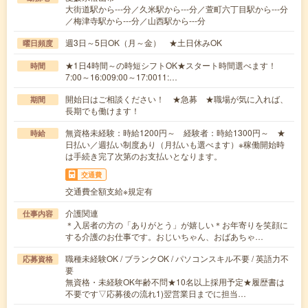
大街道駅から---分／久米駅から---分／萱町六丁目駅から---分
／梅津寺駅から---分／山西駅から---分
週3日～5日OK（月～金） ★土日休みOK
曜日頻度
★1日4時間～の時短シフトOK★スタート時間選べます！
時間
7:00～16:009:00～17:0011:…
開始日はご相談ください！ ★急募 ★職場が気に入れば、
期間
長期でも働けます！
無資格未経験：時給1200円～ 経験者：時給1300円～ ★
時給
日払い／週払い制度あり（月払いも選べます）※稼働開始時
は手続き完了次第のお支払いとなります。
交通費
交通費全額支給※規定有
介護関連
仕事内容
＊入居者の方の「ありがとう」が嬉しい＊お年寄りを笑顔に
する介護のお仕事です。おじいちゃん、おばあちゃ…
職種未経験OK / ブランクOK / パソコンスキル不要 / 英語力不
応募資格
要
無資格・未経験OK年齢不問★10名以上採用予定★履歴書は
不要です▽応募後の流れ1)翌営業日までに担当…