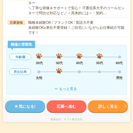
ター
＼丁寧な研修＆サポートで安心！ IT通信系大手のコールセン
ターで問合せ対応など／＜具体的には＞・契約…
職種未経験OK / ブランクOK / 英語力不要
応募資格
未経験OK※来社不要登録！ご自宅にいながらお仕事紹介可能
です！
職場の雰囲気
年齢層
20代
30代
40代
50代
60代
男女比率
女性
男性
もっと見る
気になる!
応募へ進む
詳しく見る
派遣会社
オプト株式会社