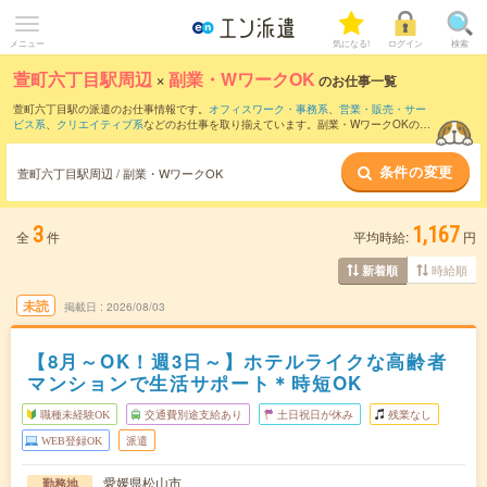
メニュー
気になる!
ログイン
検索
萱町六丁目駅周辺
×
副業・WワークOK
のお仕事一覧
萱町六丁目駅の派遣のお仕事情報です。
オフィスワーク・事務系
、
営業・販売・サー
ビス系
、
クリエイティブ系
などのお仕事を取り揃えています。副業・WワークOKの条
件の他に、
交通費別途支給あり
、
職種未経験OK
、
友だちと一緒の応募OK
などのこだ
わり条件も取り揃えています。
条件の変更
萱町六丁目駅周辺 / 副業・WワークOK
3
1,167
全
件
平均時給:
円
時給順
新着順
未読
掲載日
2026/08/03
【8月～OK！週3日～】ホテルライクな高齢者
マンションで生活サポート＊時短OK
職種未経験OK
交通費別途支給あり
土日祝日が休み
残業なし
WEB登録OK
派遣
愛媛県松山市
勤務地