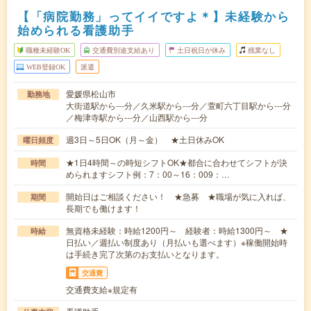
【「病院勤務」ってイイですよ＊】未経験から
始められる看護助手
職種未経験OK
交通費別途支給あり
土日祝日が休み
残業なし
WEB登録OK
派遣
愛媛県松山市
勤務地
大街道駅から---分／久米駅から---分／萱町六丁目駅から---分
／梅津寺駅から---分／山西駅から---分
週3日～5日OK（月～金） ★土日休みOK
曜日頻度
★1日4時間～の時短シフトOK★都合に合わせてシフトが決
時間
められますシフト例：7：00～16：009：…
開始日はご相談ください！ ★急募 ★職場が気に入れば、
期間
長期でも働けます！
無資格未経験：時給1200円～ 経験者：時給1300円～ ★
時給
日払い／週払い制度あり（月払いも選べます）※稼働開始時
は手続き完了次第のお支払いとなります。
交通費
交通費支給※規定有