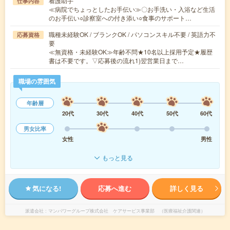
看護助手
仕事内容
≪病院でちょっとしたお手伝い≫〇お手洗い・入浴など生活
のお手伝い○診察室への付き添い○食事のサポート…
職種未経験OK / ブランクOK / パソコンスキル不要 / 英語力不
応募資格
要
≪無資格・未経験OK≫年齢不問★10名以上採用予定★履歴
書は不要です。▽応募後の流れ1)翌営業日まで…
職場の雰囲気
年齢層
20代
30代
40代
50代
60代
男女比率
女性
男性
もっと見る
気になる!
応募へ進む
詳しく見る
派遣会社
マンパワーグループ株式会社 ケアサービス事業部 （医療福祉介護関連）