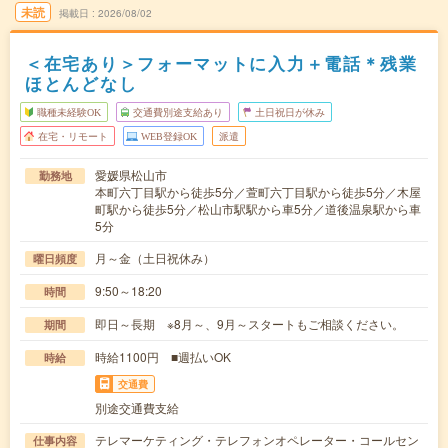
未読
掲載日
2026/08/02
＜在宅あり＞フォーマットに入力＋電話＊残業
ほとんどなし
職種未経験OK
交通費別途支給あり
土日祝日が休み
在宅・リモート
WEB登録OK
派遣
愛媛県松山市
勤務地
本町六丁目駅から徒歩5分／萱町六丁目駅から徒歩5分／木屋
町駅から徒歩5分／松山市駅駅から車5分／道後温泉駅から車
5分
月～金（土日祝休み）
曜日頻度
9:50～18:20
時間
即日～長期 ※8月～、9月～スタートもご相談ください。
期間
時給1100円 ■週払いOK
時給
交通費
別途交通費支給
テレマーケティング・テレフォンオペレーター・コールセン
仕事内容