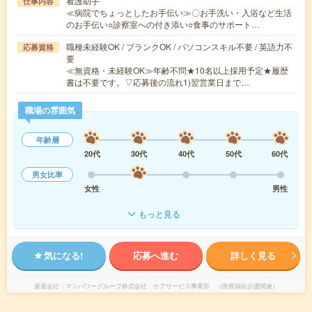
看護助手
仕事内容
≪病院でちょっとしたお手伝い≫〇お手洗い・入浴など生活
のお手伝い○診察室への付き添い○食事のサポート…
職種未経験OK / ブランクOK / パソコンスキル不要 / 英語力不
応募資格
要
≪無資格・未経験OK≫年齢不問★10名以上採用予定★履歴
書は不要です。▽応募後の流れ1)翌営業日まで…
職場の雰囲気
年齢層
20代
30代
40代
50代
60代
男女比率
女性
男性
もっと見る
気になる!
応募へ進む
詳しく見る
派遣会社
マンパワーグループ株式会社 ケアサービス事業部 （医療福祉介護関連）