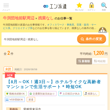
メニュー
気になる!
ログイン
検索
牛渕団地前駅周辺
×
残業なし
のお仕事一覧
牛渕団地前駅の派遣のお仕事情報です。
オフィスワーク・事務系
、
営業・販売・サー
ビス系
、
クリエイティブ系
などのお仕事を取り揃えています。残業なしの条件の他
に、
交通費別途支給あり
、
職種未経験OK
、
友だちと一緒の応募OK
などのこだわり条
件も取り揃えています。
条件の変更
牛渕団地前駅周辺 / 残業なし
2
1,200
全
件
平均時給:
円
時給順
新着順
未読
掲載日
2026/08/06
NEW
【8月～OK！週3日～】ホテルライクな高齢者
マンションで生活サポート＊時短OK
職種未経験OK
交通費別途支給あり
土日祝日が休み
残業なし
WEB登録OK
派遣
愛媛県東温市
勤務地