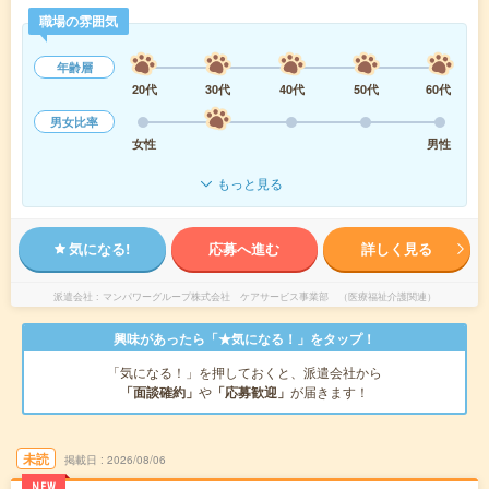
職場の雰囲気
年齢層
20代
30代
40代
50代
60代
男女比率
女性
男性
もっと見る
気になる!
応募へ進む
詳しく見る
派遣会社
マンパワーグループ株式会社 ケアサービス事業部 （医療福祉介護関連）
興味があったら「★気になる！」をタップ！
「気になる！」を押しておくと、派遣会社から
「面談確約」
や
「応募歓迎」
が届きます！
未読
掲載日
2026/08/06
NEW