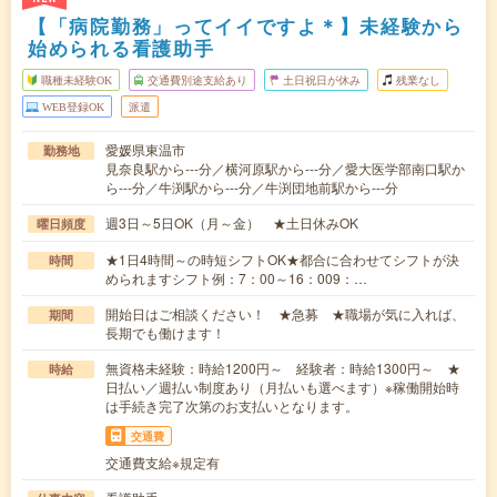
【「病院勤務」ってイイですよ＊】未経験から
始められる看護助手
職種未経験OK
交通費別途支給あり
土日祝日が休み
残業なし
WEB登録OK
派遣
愛媛県東温市
勤務地
見奈良駅から---分／横河原駅から---分／愛大医学部南口駅か
ら---分／牛渕駅から---分／牛渕団地前駅から---分
週3日～5日OK（月～金） ★土日休みOK
曜日頻度
★1日4時間～の時短シフトOK★都合に合わせてシフトが決
時間
められますシフト例：7：00～16：009：…
開始日はご相談ください！ ★急募 ★職場が気に入れば、
期間
長期でも働けます！
無資格未経験：時給1200円～ 経験者：時給1300円～ ★
時給
日払い／週払い制度あり（月払いも選べます）※稼働開始時
は手続き完了次第のお支払いとなります。
交通費
交通費支給※規定有