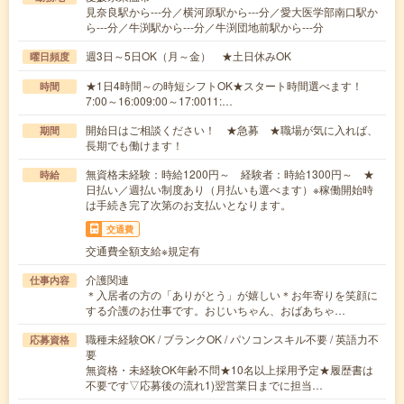
見奈良駅から---分／横河原駅から---分／愛大医学部南口駅か
ら---分／牛渕駅から---分／牛渕団地前駅から---分
週3日～5日OK（月～金） ★土日休みOK
曜日頻度
★1日4時間～の時短シフトOK★スタート時間選べます！
時間
7:00～16:009:00～17:0011:…
開始日はご相談ください！ ★急募 ★職場が気に入れば、
期間
長期でも働けます！
無資格未経験：時給1200円～ 経験者：時給1300円～ ★
時給
日払い／週払い制度あり（月払いも選べます）※稼働開始時
は手続き完了次第のお支払いとなります。
交通費
交通費全額支給※規定有
介護関連
仕事内容
＊入居者の方の「ありがとう」が嬉しい＊お年寄りを笑顔に
する介護のお仕事です。おじいちゃん、おばあちゃ…
職種未経験OK / ブランクOK / パソコンスキル不要 / 英語力不
応募資格
要
無資格・未経験OK年齢不問★10名以上採用予定★履歴書は
不要です▽応募後の流れ1)翌営業日までに担当…