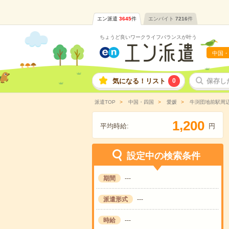
エン派遣
3645
件
エンバイト
7216
件
ちょうど良いワークライフバランスが叶う
中国・
気になる！リスト
0
保存し
派遣TOP
中国・四国
愛媛
牛渕団地前駅周
,
1
2
0
0
平均時給:
円
設定中の検索条件
期間
---
派遣形式
---
時給
---