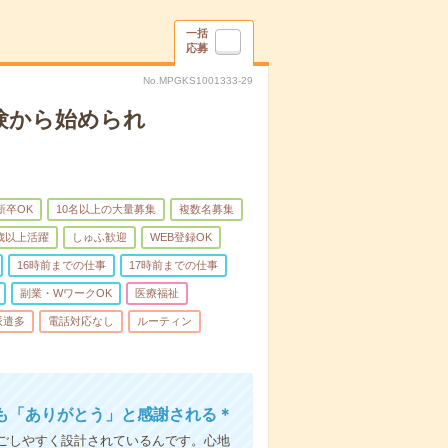
一括
応募
No.MPGKS1001333-29
験から始められ
新卒OK
10名以上の大量募集
複数名募集
0歳以上活躍
しゅふ歓迎
WEB登録OK
16時前までの仕事
17時前までの仕事
副業・WワークOK
医療福祉
派遣多
電話対応なし
ルーティン
も「ありがとう」と感謝される＊
ごしやすく設計されているんです。心地