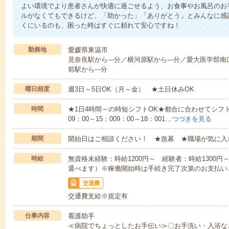
よい環境でより患者さんが快適に過ごせるよう、お食事やお風呂のお
ルがなくてもできるけど、「助かった」「ありがとう」とみんなに感
くにいるのも、困った時はすぐに頼れて安心ですね！
勤務地
愛媛県東温市
見奈良駅から---分／横河原駅から---分／愛大医学部南
前駅から---分
曜日頻度
週3日～5日OK（月～金） ★土日休みOK
時間
★1日4時間～の時短シフトOK★都合に合わせてシフト
09：00～15：009：00～18：001…
つづきを見る
期間
開始日はご相談ください！ ★急募 ★職場が気に入
時給
無資格未経験：時給1200円～ 経験者：時給1300
選べます）※稼働開始時は手続き完了次第のお支払い
交通費
交通費支給※規定有
仕事内容
看護助手
≪病院でちょっとしたお手伝い≫〇お手洗い・入浴な