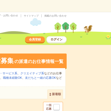
プ・お問い合わせ
サイトマップ
掲載のお問い合わせ
会員登録
ログイン
量募集
の派遣のお仕事情報一覧
・サービス系
、
クリエイティブ系
などのお仕事
、
職種未経験OK
、
友だちと一緒の応募OK
など
新着順
一括
応募