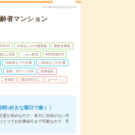
No.MPGKS1001333-29
高齢者マンション
新卒OK
10名以上の大量募集
複数名募集
0歳以上活躍
しゅふ歓迎
WEB登録OK
16時前までの仕事
17時前までの仕事
副業・WワークOK
医療福祉
派遣多
電話対応なし
ルーティン
時間×好きな曜日で働く！
立度が高めなので、体力に自信がない方
ひとつでお仕事紹介まで可能なので、手