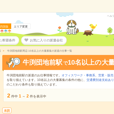
ヘル
四国版
エリア変更
た希望条件
お気に入りの派遣会社
辺
牛渕団地前駅周辺 10名以上の大量募集の派遣の仕事一覧
牛渕団地前駅
10名以上の大
で
牛渕団地前駅の派遣のお仕事情報です。
オフィスワーク・事務系
、
営業・販売
を取り揃えています。10名以上の大量募集の条件の他に、
交通費別途支給あり
のこだわり条件も取り揃えています。
2
1
2
件中
～
件を表示中
未読