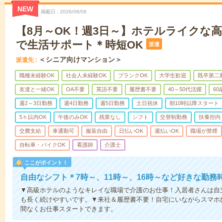
NEW
掲載日
2026/08/06
【8月～OK！週3日～】ホテルライクな
で生活サポート＊時短OK
派遣
＜シニア向けマンション＞
派遣先
職種未経験OK
社会人未経験OK
ブランクOK
大学生歓迎
既卒第二
友達と一緒OK
OA不要
英語不要
履歴書不要
40～50代活躍
6
週2～3日勤務
週4日勤務
週5日勤務
土日祝休
朝10時以降スタート
5ｈ以内OK
午後のみOK
残業なし
シフト
交替制勤務
扶養控内
交費支給
車通勤可
服装自由
日払いOK
週払いOK
職場が禁煙
自転車・バイクOK
看護師
介護士
ここがポイント！
自由なシフト＊7時～、11時～、16時～など好きな勤務
▼高級ホテルのようなキレイな職場で介護のお仕事！入居者さんは自
も長く続けやすいです。▼来社＆履歴書不要！自宅にいながらスマホ
間なくお仕事スタートできます。