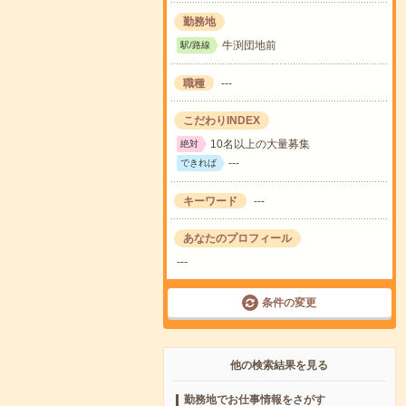
勤務地
牛渕団地前
駅/路線
職種
---
こだわりINDEX
10名以上の大量募集
絶対
---
できれば
キーワード
---
あなたのプロフィール
---
条件の変更
他の検索結果を見る
勤務地でお仕事情報をさがす