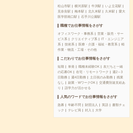
松山市駅
横河原駅
牛渕駅
いよ立花駅
見奈良駅
梅本駅
北久米駅
久米駅
愛大
医学部南口駅
石手川公園駅
職種でお仕事情報をさがす
オフィスワーク・事務系
営業・販売・サー
ビス系
クリエイティブ系
IT・エンジニア
系
技術系
医療・介護・福祉・教育系
軽
作業・物流・工場・その他
こだわりでお仕事情報をさがす
短期
単発
職種未経験OK
友だちと一緒
の応募OK
在宅・リモートワーク
週2～3
日勤務
週4日勤務
土日祝のみ勤務
残業
なし
副業・WワークOK
交通費別途支給あ
り
語学力が活かせる
人気のワードでお仕事情報をさがす
急募
年齢不問
財団法人
英語
書類チェ
ック
テレビ局
封入
大学