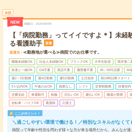
未読
NEW
掲載日
2026/08/06
【「病院勤務」ってイイですよ＊】未経
る看護助手
派遣
≪勤務地が選べる≫病院でのお仕事です。
派遣先
職種未経験OK
社会人未経験OK
ブランクOK
大学生歓迎
既卒第二
友達と一緒OK
OA不要
英語不要
履歴書不要
40～50代活躍
6
週2～3日勤務
週4日勤務
週5日勤務
土日祝休
朝10時以降スタート
5ｈ以内OK
午後のみOK
残業なし
シフト
交替制勤務
扶養控内
交費支給
車通勤可
制服
日払いOK
週払いOK
職場が禁煙
自転車・バイクOK
看護師
介護士
ここがポイント！
＼過ごしやすい環境で働ける！／特別なスキルがなくて
病院って年齢や性別を問わず様々な方が来る場所だから、みんなが過