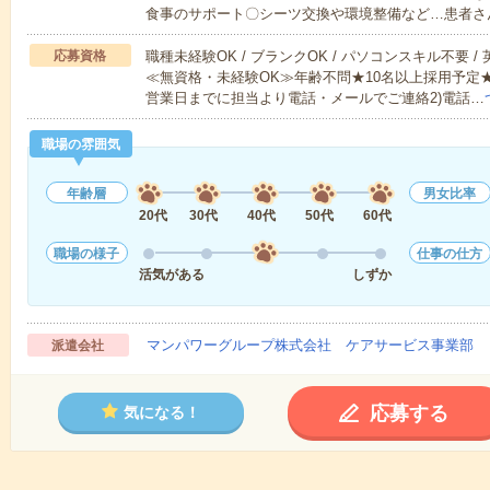
食事のサポート〇シーツ交換や環境整備など…患者さ
応募資格
職種未経験OK / ブランクOK / パソコンスキル不要 /
≪無資格・未経験OK≫年齢不問★10名以上採用予定
営業日までに担当より電話・メールでご連絡2)電話…
職場の雰囲気
年齢層
男女比率
20代
30代
40代
50代
60代
職場の様子
仕事の仕方
活気がある
しずか
マンパワーグループ株式会社 ケアサービス事業部 
派遣会社
応募する
気になる！