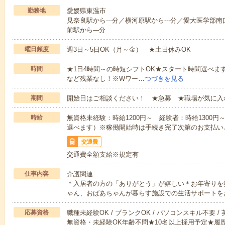
勤務地
愛媛県東温市
見奈良駅から---分／横河原駅から---分／愛大医学部南
前駅から---分
曜日頻度
週3日～5日OK（月～金） ★土日休みOK
時間
★1日4時間～の時短シフトOK★スタート時間選べます！7:00～1
など残業なし！※Wワー…
つづきを見る
期間
開始日はご相談ください！ ★急募 ★職場が気に入
時給
無資格未経験：時給1200円～ 経験者：時給1300
選べます）※稼働開始時は手続き完了次第のお支払い
交通費
交通費全額支給※規定有
仕事内容
介護関連
＊入居者の方の「ありがとう」が嬉しい＊お年寄りを
ゃん、おばあちゃんが暮らす施設での生活サポートを
応募資格
職種未経験OK / ブランクOK / パソコンスキル不要 /
無資格・未経験OK年齢不問★10名以上採用予定★履