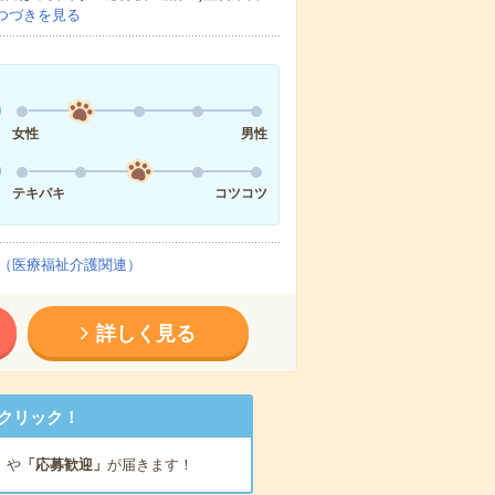
つづきを見る
女性
男性
テキパキ
コツコツ
（医療福祉介護関連）
詳しく見る
クリック！
」
や
「応募歓迎」
が届きます！