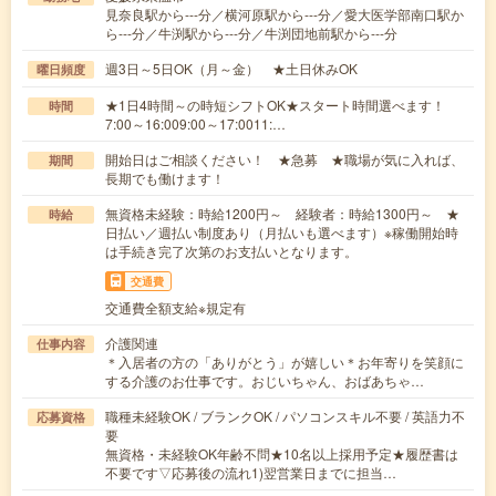
見奈良駅から---分／横河原駅から---分／愛大医学部南口駅か
ら---分／牛渕駅から---分／牛渕団地前駅から---分
週3日～5日OK（月～金） ★土日休みOK
曜日頻度
★1日4時間～の時短シフトOK★スタート時間選べます！
時間
7:00～16:009:00～17:0011:…
開始日はご相談ください！ ★急募 ★職場が気に入れば、
期間
長期でも働けます！
無資格未経験：時給1200円～ 経験者：時給1300円～ ★
時給
日払い／週払い制度あり（月払いも選べます）※稼働開始時
は手続き完了次第のお支払いとなります。
交通費
交通費全額支給※規定有
介護関連
仕事内容
＊入居者の方の「ありがとう」が嬉しい＊お年寄りを笑顔に
する介護のお仕事です。おじいちゃん、おばあちゃ…
職種未経験OK / ブランクOK / パソコンスキル不要 / 英語力不
応募資格
要
無資格・未経験OK年齢不問★10名以上採用予定★履歴書は
不要です▽応募後の流れ1)翌営業日までに担当…