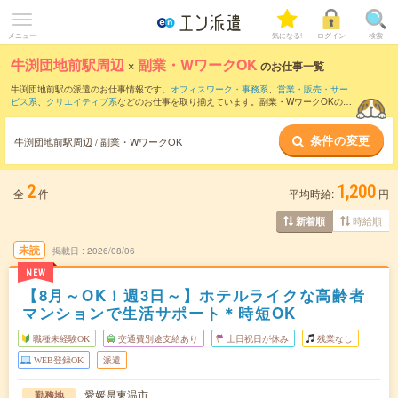
メニュー
気になる!
ログイン
検索
牛渕団地前駅周辺
×
副業・WワークOK
のお仕事一覧
牛渕団地前駅の派遣のお仕事情報です。
オフィスワーク・事務系
、
営業・販売・サー
ビス系
、
クリエイティブ系
などのお仕事を取り揃えています。副業・WワークOKの条
件の他に、
交通費別途支給あり
、
職種未経験OK
、
友だちと一緒の応募OK
などのこだ
わり条件も取り揃えています。
条件の変更
牛渕団地前駅周辺 / 副業・WワークOK
2
1,200
全
件
平均時給:
円
時給順
新着順
未読
掲載日
2026/08/06
NEW
【8月～OK！週3日～】ホテルライクな高齢者
マンションで生活サポート＊時短OK
職種未経験OK
交通費別途支給あり
土日祝日が休み
残業なし
WEB登録OK
派遣
愛媛県東温市
勤務地