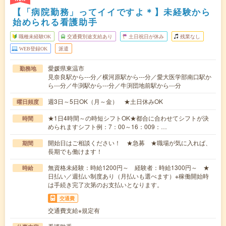
【「病院勤務」ってイイですよ＊】未経験から
始められる看護助手
職種未経験OK
交通費別途支給あり
土日祝日が休み
残業なし
WEB登録OK
派遣
愛媛県東温市
勤務地
見奈良駅から---分／横河原駅から---分／愛大医学部南口駅か
ら---分／牛渕駅から---分／牛渕団地前駅から---分
週3日～5日OK（月～金） ★土日休みOK
曜日頻度
★1日4時間～の時短シフトOK★都合に合わせてシフトが決
時間
められますシフト例：7：00～16：009：…
開始日はご相談ください！ ★急募 ★職場が気に入れば、
期間
長期でも働けます！
無資格未経験：時給1200円～ 経験者：時給1300円～ ★
時給
日払い／週払い制度あり（月払いも選べます）※稼働開始時
は手続き完了次第のお支払いとなります。
交通費
交通費支給※規定有