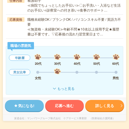
看護助手
仕事内容
≪病院でちょっとしたお手伝い≫〇お手洗い・入浴など生活
のお手伝い○診察室への付き添い○食事のサポート…
職種未経験OK / ブランクOK / パソコンスキル不要 / 英語力不
応募資格
要
≪無資格・未経験OK≫年齢不問★10名以上採用予定★履歴
書は不要です。▽応募後の流れ1)翌営業日まで…
職場の雰囲気
年齢層
20代
30代
40代
50代
60代
男女比率
女性
男性
もっと見る
気になる!
応募へ進む
詳しく見る
派遣会社
マンパワーグループ株式会社 ケアサービス事業部 （医療福祉介護関連）