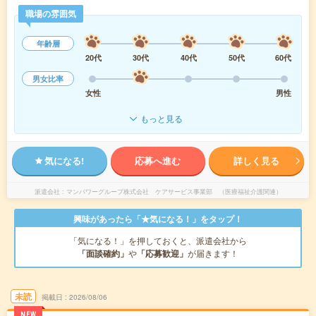
職場の雰囲気
年齢層
20代
30代
40代
50代
60代
男女比率
女性
男性
もっと見る
気になる!
応募へ進む
詳しく見る
派遣会社
マンパワーグループ株式会社 ケアサービス事業部 （医療福祉介護関連）
興味があったら「★気になる！」をタップ！
「気になる！」を押しておくと、派遣会社から
「面談確約」
や
「応募歓迎」
が届きます！
未読
掲載日
2026/08/06
NEW