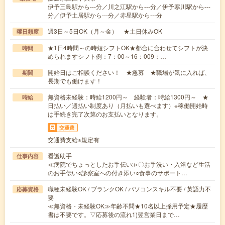
伊予三島駅から---分／川之江駅から---分／伊予寒川駅から---
分／伊予土居駅から---分／赤星駅から---分
週3日～5日OK（月～金） ★土日休みOK
曜日頻度
★1日4時間～の時短シフトOK★都合に合わせてシフトが決
時間
められますシフト例：7：00～16：009：…
開始日はご相談ください！ ★急募 ★職場が気に入れば、
期間
長期でも働けます！
無資格未経験：時給1200円～ 経験者：時給1300円～ ★
時給
日払い／週払い制度あり（月払いも選べます）※稼働開始時
は手続き完了次第のお支払いとなります。
交通費
交通費支給※規定有
看護助手
仕事内容
≪病院でちょっとしたお手伝い≫〇お手洗い・入浴など生活
のお手伝い○診察室への付き添い○食事のサポート…
職種未経験OK / ブランクOK / パソコンスキル不要 / 英語力不
応募資格
要
≪無資格・未経験OK≫年齢不問★10名以上採用予定★履歴
書は不要です。▽応募後の流れ1)翌営業日まで…