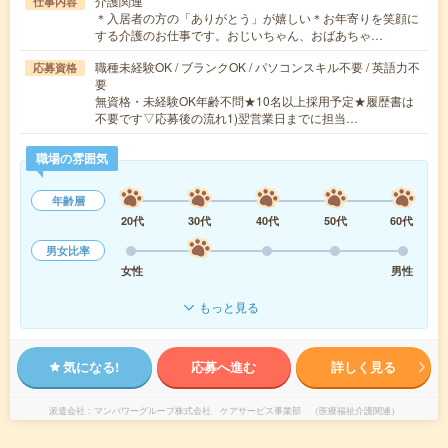
介護関連
仕事内容
＊入居者の方の「ありがとう」が嬉しい＊お年寄りを笑顔に
する介護のお仕事です。おじいちゃん、おばあちゃ…
職種未経験OK / ブランクOK / パソコンスキル不要 / 英語力不
応募資格
要
無資格・未経験OK年齢不問★10名以上採用予定★履歴書は
不要です▽応募後の流れ1)翌営業日までに担当…
職場の雰囲気
年齢層
20代
30代
40代
50代
60代
男女比率
女性
男性
もっと見る
気になる!
応募へ進む
詳しく見る
派遣会社
マンパワーグループ株式会社 ケアサービス事業部 （医療福祉介護関連）