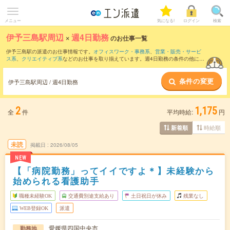
メニュー
気になる!
ログイン
検索
伊予三島駅周辺
×
週4日勤務
のお仕事一覧
伊予三島駅の派遣のお仕事情報です。
オフィスワーク・事務系
、
営業・販売・サービ
ス系
、
クリエイティブ系
などのお仕事を取り揃えています。週4日勤務の条件の他に、
交通費別途支給あり
、
職種未経験OK
、
友だちと一緒の応募OK
などのこだわり条件も
取り揃えています。
条件の変更
伊予三島駅周辺 / 週4日勤務
2
1,175
全
件
平均時給:
円
時給順
新着順
未読
掲載日
2026/08/05
NEW
【「病院勤務」ってイイですよ＊】未経験から
始められる看護助手
職種未経験OK
交通費別途支給あり
土日祝日が休み
残業なし
WEB登録OK
派遣
愛媛県四国中央市
勤務地