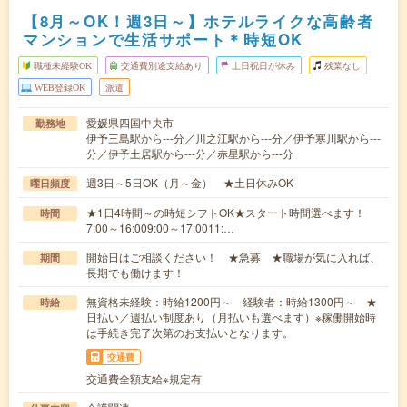
【8月～OK！週3日～】ホテルライクな高齢者
マンションで生活サポート＊時短OK
職種未経験OK
交通費別途支給あり
土日祝日が休み
残業なし
WEB登録OK
派遣
愛媛県四国中央市
勤務地
伊予三島駅から---分／川之江駅から---分／伊予寒川駅から---
分／伊予土居駅から---分／赤星駅から---分
週3日～5日OK（月～金） ★土日休みOK
曜日頻度
★1日4時間～の時短シフトOK★スタート時間選べます！
時間
7:00～16:009:00～17:0011:…
開始日はご相談ください！ ★急募 ★職場が気に入れば、
期間
長期でも働けます！
無資格未経験：時給1200円～ 経験者：時給1300円～ ★
時給
日払い／週払い制度あり（月払いも選べます）※稼働開始時
は手続き完了次第のお支払いとなります。
交通費
交通費全額支給※規定有