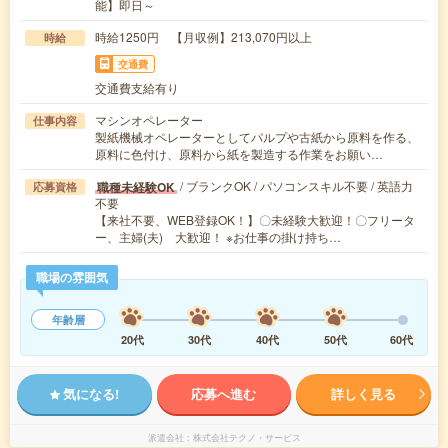
能】即日～
時給1250円 【月収例】213,070円以上
時給
交通費
交通費支給有り
マシンオペレーター
仕事内容
製紙機械オペレーターとしてパルプや古紙から原料を作る、
原料に色付け、原料から紙を製造する作業をお願い…
/ ブランクOK / パソコンスキル不要 / 英語力
職種未経験OK
応募資格
不要
【来社不要、WEB登録OK！】〇未経験大歓迎！〇フリータ
ー、主婦(夫) 大歓迎！ ※お仕事の掛け持ち…
職場の雰囲気
年齢層
20代
30代
40代
50代
60代
気になる!
応募へ進む
詳しく見る
派遣会社
株式会社テクノ・サービス