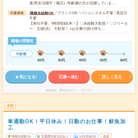
遣)男女活躍中！幅広い年齢層の方が活躍していま…
/ ブランクOK / パソコンスキル不要 / 英語力
職種未経験OK
応募資格
不要
【来社不要、WEB登録OK！】〇未経験大歓迎！〇フリータ
ー、主婦(夫) 大歓迎！ ※お仕事の掛け持ち…
職場の雰囲気
年齢層
20代
30代
40代
50代
60代
気になる!
応募へ進む
詳しく見る
派遣会社
株式会社テクノ・サービス
未読
車通勤OK！平日休み！日勤のお仕事！鮮魚加
工
職種未経験OK
交通費別途支給あり
WEB登録OK
派遣