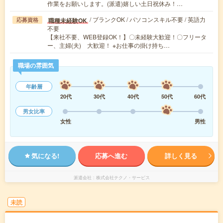
作業をお願いします。(派遣)嬉しい土日祝休み！…
/ ブランクOK / パソコンスキル不要 / 英語力
職種未経験OK
応募資格
不要
【来社不要、WEB登録OK！】〇未経験大歓迎！〇フリータ
ー、主婦(夫) 大歓迎！ ※お仕事の掛け持ち…
職場の雰囲気
年齢層
20代
30代
40代
50代
60代
男女比率
女性
男性
気になる!
応募へ進む
詳しく見る
派遣会社
株式会社テクノ・サービス
未読