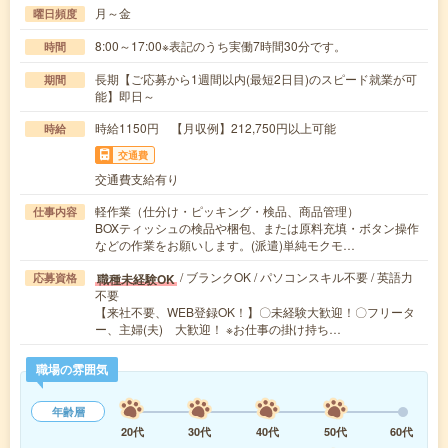
月～金
曜日頻度
8:00～17:00※表記のうち実働7時間30分です。
時間
長期【ご応募から1週間以内(最短2日目)のスピード就業が可
期間
能】即日～
時給1150円 【月収例】212,750円以上可能
時給
交通費
交通費支給有り
軽作業（仕分け・ピッキング・検品、商品管理）
仕事内容
BOXティッシュの検品や梱包、または原料充填・ボタン操作
などの作業をお願いします。(派遣)単純モクモ…
/ ブランクOK / パソコンスキル不要 / 英語力
職種未経験OK
応募資格
不要
【来社不要、WEB登録OK！】〇未経験大歓迎！〇フリータ
ー、主婦(夫) 大歓迎！ ※お仕事の掛け持ち…
職場の雰囲気
年齢層
20代
30代
40代
50代
60代