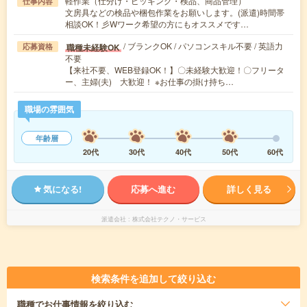
軽作業（仕分け・ピッキング・検品、商品管理）
仕事内容
文房具などの検品や梱包作業をお願いします。(派遣)時間帯
相談OK！彡Wワーク希望の方にもオススメです…
/ ブランクOK / パソコンスキル不要 / 英語力
職種未経験OK
応募資格
不要
【来社不要、WEB登録OK！】〇未経験大歓迎！〇フリータ
ー、主婦(夫) 大歓迎！ ※お仕事の掛け持ち…
職場の雰囲気
年齢層
20代
30代
40代
50代
60代
気になる!
応募へ進む
詳しく見る
派遣会社
株式会社テクノ・サービス
検索条件を追加して絞り込む
職種
でお仕事情報を絞り込む