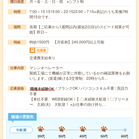
月～金・土・日・祝 ※シフト制
曜日頻度
7:00～15:1515:00～23:1523:00～7:15※表記のうち実働7時
時間
間15分です。
長期【ご応募から1週間以内(最短2日目)のスピード就業が可
期間
能】即日～
時給1500円 【月収例】240,000円以上可能
時給
交通費
交通費支給有り
マシンオペレーター
仕事内容
製紙工場にて機械が正常に作動しているかの確認業務をお願
いします。(派遣)稼げる3交替制、22時から5…
/ ブランクOK / パソコンスキル不要 / 英語力
職種未経験OK
応募資格
不要
【来社不要、WEB登録OK！】〇未経験大歓迎！〇フリータ
ー、主婦(夫) 大歓迎！ ※お仕事の掛け持ち…
職場の雰囲気
年齢層
20代
30代
40代
50代
60代