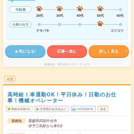
年齢層
20代
30代
40代
50代
60代
仕事の仕方
テキパキ
コツコツ
気になる!
応募へ進む
詳しく見る
派遣会社
株式会社テクノ・サービス
未読
高時給！車通勤OK！平日休み！日勤のお仕
事！機械オペレーター
職種未経験OK
交通費別途支給あり
WEB登録OK
派遣
愛媛県四国中央市
勤務地
伊予三島駅から車5分