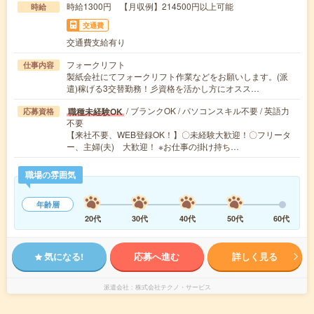
時給1300円 【月収例】214500円以上可能
時給
交通費
交通費支給有り
フォークリフト
仕事内容
製紙会社にてフォークリフト作業などをお願いします。(派
遣)稼げる3交替勤務！彡資格を活かし方にオスス…
/ ブランクOK / パソコンスキル不要 / 英語力
職種未経験OK
応募資格
不要
【来社不要、WEB登録OK！】〇未経験大歓迎！〇フリータ
ー、主婦(夫) 大歓迎！ ※お仕事の掛け持ち…
職場の雰囲気
年齢層
20代
30代
40代
50代
60代
気になる!
応募へ進む
詳しく見る
派遣会社
株式会社テクノ・サービス