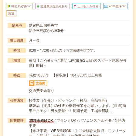
職種未経験OK
交通費別途支給あり
土日祝日が休み
WEB登録OK
派遣
愛媛県四国中央市
勤務地
伊予三島駅から車5分
月～金
曜日頻度
8:30～17:30※表記のうち実働8時間です。
時間
長期【ご応募から1週間以内(最短2日目)のスピード就業が可
期間
能】即日～
時給1050円 【月収例】184,800円以上可能
時給
交通費
交通費支給有り
軽作業（仕分け・ピッキング・検品、商品管理）
仕事内容
紙製品（文具）の検査や梱包作業をお願いします。(派遣)簡
単モクモク！男女活躍中！長期予定！工場未経験…
/ ブランクOK / パソコンスキル不要 / 英語力
職種未経験OK
応募資格
不要
【来社不要、WEB登録OK！】〇未経験大歓迎！〇フリータ
ー、主婦(夫) 大歓迎！ ※お仕事の掛け持ち…