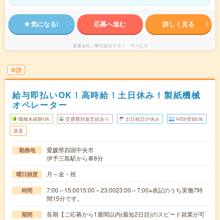
気になる!
応募へ進む
詳しく見る
派遣会社
株式会社テクノ・サービス
未読
給与即払いOK！高時給！土日休み！製紙機械
オペレーター
職種未経験OK
交通費別途支給あり
土日祝日が休み
WEB登録OK
派遣
愛媛県四国中央市
勤務地
伊予三島駅から車8分
月～金・祝
曜日頻度
7:00～15:0015:00～23:0023:00～7:00※表記のうち実働7時
時間
間15分です。
長期【ご応募から1週間以内(最短2日目)のスピード就業が可
期間