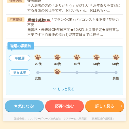
介護関連
仕事内容
＊入居者の方の「ありがとう」が嬉しい＊お年寄りを笑顔に
する介護のお仕事です。おじいちゃん、おばあちゃ…
/ ブランクOK / パソコンスキル不要 / 英語力
職種未経験OK
応募資格
不要
無資格・未経験OK年齢不問★10名以上採用予定★履歴書は
不要です▽応募後の流れ1)翌営業日までに担当…
職場の雰囲気
年齢層
20代
30代
40代
50代
60代
男女比率
女性
男性
もっと見る
気になる!
応募へ進む
詳しく見る
派遣会社
マンパワーグループ株式会社 ケアサービス事業部 （医療福祉介護関連）