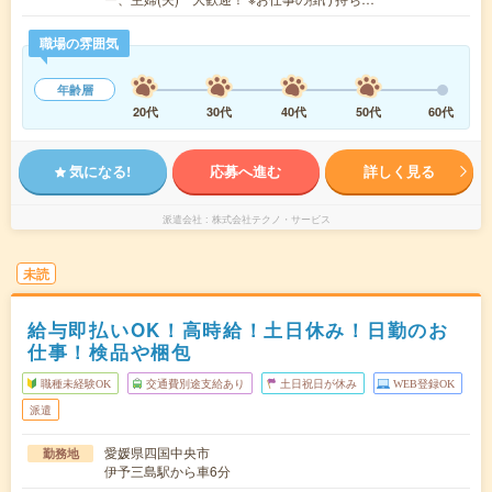
職場の雰囲気
年齢層
20代
30代
40代
50代
60代
気になる!
応募へ進む
詳しく見る
派遣会社
株式会社テクノ・サービス
未読
給与即払いOK！高時給！土日休み！日勤のお
仕事！検品や梱包
職種未経験OK
交通費別途支給あり
土日祝日が休み
WEB登録OK
派遣
愛媛県四国中央市
勤務地
伊予三島駅から車6分