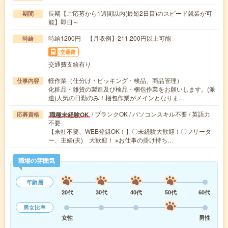
長期【ご応募から1週間以内(最短2日目)のスピード就業が可
期間
能】即日～
時給1200円 【月収例】211,200円以上可能
時給
交通費
交通費支給有り
軽作業（仕分け・ピッキング・検品、商品管理）
仕事内容
化粧品・雑貨の製造及び検品・梱包作業をお願いします。(派
遣)人気の日勤のみ！梱包作業がメインとなりま…
/ ブランクOK / パソコンスキル不要 / 英語力
職種未経験OK
応募資格
不要
【来社不要、WEB登録OK！】〇未経験大歓迎！〇フリータ
ー、主婦(夫) 大歓迎！ ※お仕事の掛け持ち…
職場の雰囲気
年齢層
20代
30代
40代
50代
60代
男女比率
女性
男性