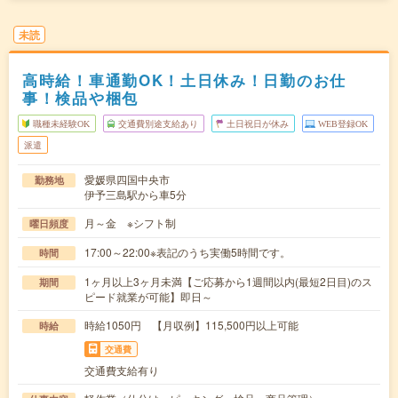
未読
高時給！車通勤OK！土日休み！日勤のお仕
事！検品や梱包
職種未経験OK
交通費別途支給あり
土日祝日が休み
WEB登録OK
派遣
愛媛県四国中央市
勤務地
伊予三島駅から車5分
月～金 ※シフト制
曜日頻度
17:00～22:00※表記のうち実働5時間です。
時間
1ヶ月以上3ヶ月未満【ご応募から1週間以内(最短2日目)のス
期間
ピード就業が可能】即日～
時給1050円 【月収例】115,500円以上可能
時給
交通費
交通費支給有り