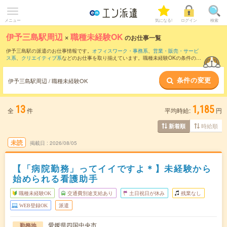
メニュー
気になる!
ログイン
検索
伊予三島駅周辺
×
職種未経験OK
のお仕事一覧
伊予三島駅の派遣のお仕事情報です。
オフィスワーク・事務系
、
営業・販売・サービ
ス系
、
クリエイティブ系
などのお仕事を取り揃えています。職種未経験OKの条件の他
に、
交通費別途支給あり
、
友だちと一緒の応募OK
、
週4日勤務
などのこだわり条件も
取り揃えています。
条件の変更
伊予三島駅周辺 / 職種未経験OK
13
1,185
全
件
平均時給:
円
時給順
新着順
未読
掲載日
2026/08/05
【「病院勤務」ってイイですよ＊】未経験から
始められる看護助手
職種未経験OK
交通費別途支給あり
土日祝日が休み
残業なし
WEB登録OK
派遣
愛媛県四国中央市
勤務地