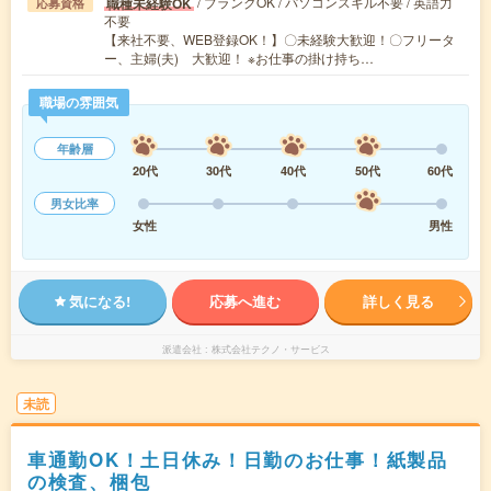
/ ブランクOK / パソコンスキル不要 / 英語力
職種未経験OK
応募資格
不要
【来社不要、WEB登録OK！】〇未経験大歓迎！〇フリータ
ー、主婦(夫) 大歓迎！ ※お仕事の掛け持ち…
職場の雰囲気
年齢層
20代
30代
40代
50代
60代
男女比率
女性
男性
気になる!
応募へ進む
詳しく見る
派遣会社
株式会社テクノ・サービス
未読
車通勤OK！土日休み！日勤のお仕事！紙製品
の検査、梱包