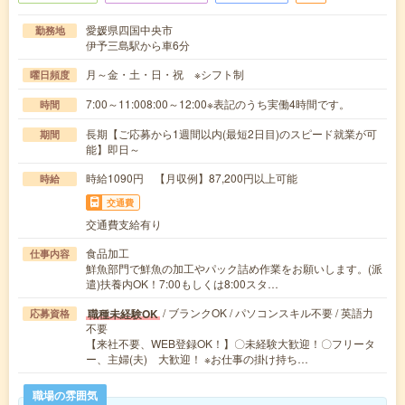
愛媛県四国中央市
勤務地
伊予三島駅から車6分
月～金・土・日・祝 ※シフト制
曜日頻度
7:00～11:008:00～12:00※表記のうち実働4時間です。
時間
長期【ご応募から1週間以内(最短2日目)のスピード就業が可
期間
能】即日～
時給1090円 【月収例】87,200円以上可能
時給
交通費
交通費支給有り
食品加工
仕事内容
鮮魚部門で鮮魚の加工やパック詰め作業をお願いします。(派
遣)扶養内OK！7:00もしくは8:00スタ…
/ ブランクOK / パソコンスキル不要 / 英語力
職種未経験OK
応募資格
不要
【来社不要、WEB登録OK！】〇未経験大歓迎！〇フリータ
ー、主婦(夫) 大歓迎！ ※お仕事の掛け持ち…
職場の雰囲気