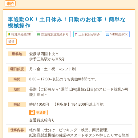
未読
車通勤OK！土日休み！日勤のお仕事！簡単な
機械操作
職種未経験OK
交通費別途支給あり
土日祝日が休み
WEB登録OK
派遣
愛媛県四国中央市
勤務地
伊予三島駅から車5分
月～金・土・祝 ※シフト制
曜日頻度
8:30～17:30※表記のうち実働8時間です。
時間
長期【ご応募から1週間以内(最短2日目)のスピード就業が可
期間
能】即日～
時給1050円 【月収例】184,800円以上可能
時給
交通費
交通費支給有り
軽作業（仕分け・ピッキング・検品、商品管理）
仕事内容
紙製品製造機械の確認やスタートボタンを押したりする簡単