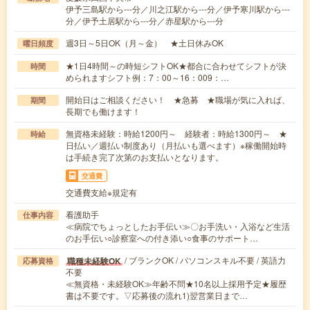
伊予三島駅から---分／川之江駅から---分／伊予寒川駅から---
分／伊予土居駅から---分／赤星駅から---分
週3日～5日OK（月～金） ★土日休みOK
曜日頻度
★1日4時間～の時短シフトOK★都合に合わせてシフトが決
時間
められますシフト例：7：00～16：009：…
開始日はご相談ください！ ★急募 ★職場が気に入れば、
期間
長期でも働けます！
無資格未経験：時給1200円～ 経験者：時給1300円～ ★
時給
日払い／週払い制度あり（月払いも選べます）※稼働開始時
は手続き完了次第のお支払いとなります。
交通費
交通費支給※規定有
看護助手
仕事内容
≪病院でちょっとしたお手伝い≫〇お手洗い・入浴など生活
のお手伝い○診察室への付き添い○食事のサポート…
/ ブランクOK / パソコンスキル不要 / 英語力
職種未経験OK
応募資格
不要
≪無資格・未経験OK≫年齢不問★10名以上採用予定★履歴
書は不要です。▽応募後の流れ1)翌営業日まで…