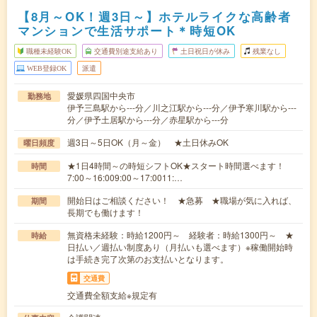
【8月～OK！週3日～】ホテルライクな高齢者
マンションで生活サポート＊時短OK
職種未経験OK
交通費別途支給あり
土日祝日が休み
残業なし
WEB登録OK
派遣
愛媛県四国中央市
勤務地
伊予三島駅から---分／川之江駅から---分／伊予寒川駅から---
分／伊予土居駅から---分／赤星駅から---分
週3日～5日OK（月～金） ★土日休みOK
曜日頻度
★1日4時間～の時短シフトOK★スタート時間選べます！
時間
7:00～16:009:00～17:0011:…
開始日はご相談ください！ ★急募 ★職場が気に入れば、
期間
長期でも働けます！
無資格未経験：時給1200円～ 経験者：時給1300円～ ★
時給
日払い／週払い制度あり（月払いも選べます）※稼働開始時
は手続き完了次第のお支払いとなります。
交通費
交通費全額支給※規定有