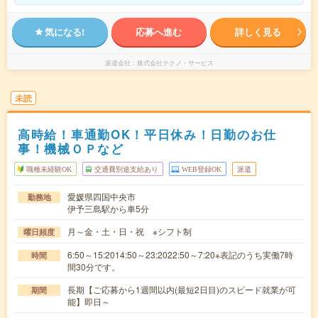
気になる!
応募へ進む
詳しく見る
派遣会社
株式会社テクノ・サービス
未読
高時給！車通勤OK！平日休み！日勤のお仕
事！機械ＯＰなど
職種未経験OK
交通費別途支給あり
WEB登録OK
派遣
愛媛県四国中央市
勤務地
伊予三島駅から車5分
月～金・土・日・祝 ※シフト制
曜日頻度
6:50～15:2014:50～23:2022:50～7:20※表記のうち実働7時
時間
間30分です。
長期【ご応募から1週間以内(最短2日目)のスピード就業が可
期間
能】即日～