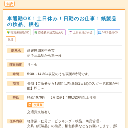
未読
車通勤OK！土日休み！日勤のお仕事！紙製品
の検品、梱包
職種未経験OK
交通費別途支給あり
土日祝日が休み
WEB登録OK
派遣
愛媛県四国中央市
勤務地
伊予三島駅から車---分
月～金
曜日頻度
5:30～14:30※表記のうち実働8時間です。
時間
長期【ご応募から1週間以内(最短2日目)のスピード就業が可
期間
能】即日～
時給1070円 【月収例】188,320円以上可能
時給
交通費
交通費支給有り
軽作業（仕分け・ピッキング・検品、商品管理）
仕事内容
文具（紙製品）の検品、梱包作業などをお願いします。(派