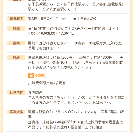
伊予長浜駅から---分／伊予白滝駅から---分／喜多山(愛媛県)
駅から---分／八多喜駅から---分
週3日～5日OK（月～金） ★土日休みOK
曜日頻度
★1日4時間～の時短シフトOK★スタート時間選べます！
時間
7:00～16:009:00～17:0011:…
開始日はご相談ください！ ★急募 ★職場が気に入れば、
期間
長期でも働けます！
無資格未経験：時給1200円～ 経験者：時給1300円～ ★
時給
日払い／週払い制度あり（月払いも選べます）※稼働開始時
は手続き完了次第のお支払いとなります。
交通費
交通費全額支給※規定有
介護関連
仕事内容
＊入居者の方の「ありがとう」が嬉しい＊お年寄りを笑顔に
する介護のお仕事です。おじいちゃん、おばあちゃ…
職種未経験OK / ブランクOK / パソコンスキル不要 / 英語力不
応募資格
要
無資格・未経験OK年齢不問★10名以上採用予定★履歴書は
不要です▽応募後の流れ1)翌営業日までに担当…