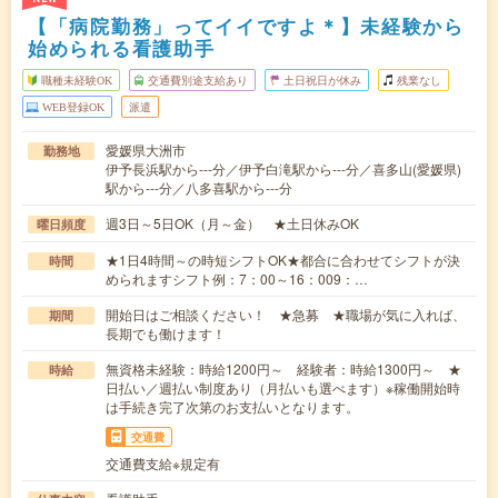
【「病院勤務」ってイイですよ＊】未経験から
始められる看護助手
職種未経験OK
交通費別途支給あり
土日祝日が休み
残業なし
WEB登録OK
派遣
愛媛県大洲市
勤務地
伊予長浜駅から---分／伊予白滝駅から---分／喜多山(愛媛県)
駅から---分／八多喜駅から---分
週3日～5日OK（月～金） ★土日休みOK
曜日頻度
★1日4時間～の時短シフトOK★都合に合わせてシフトが決
時間
められますシフト例：7：00～16：009：…
開始日はご相談ください！ ★急募 ★職場が気に入れば、
期間
長期でも働けます！
無資格未経験：時給1200円～ 経験者：時給1300円～ ★
時給
日払い／週払い制度あり（月払いも選べます）※稼働開始時
は手続き完了次第のお支払いとなります。
交通費
交通費支給※規定有