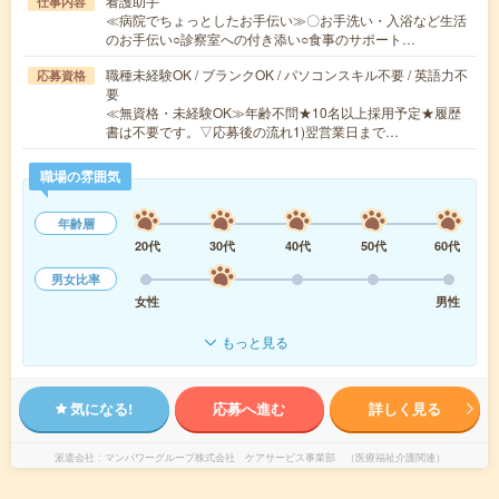
看護助手
仕事内容
≪病院でちょっとしたお手伝い≫〇お手洗い・入浴など生活
のお手伝い○診察室への付き添い○食事のサポート…
職種未経験OK / ブランクOK / パソコンスキル不要 / 英語力不
応募資格
要
≪無資格・未経験OK≫年齢不問★10名以上採用予定★履歴
書は不要です。▽応募後の流れ1)翌営業日まで…
職場の雰囲気
年齢層
20代
30代
40代
50代
60代
男女比率
女性
男性
もっと見る
気になる!
応募へ進む
詳しく見る
派遣会社
マンパワーグループ株式会社 ケアサービス事業部 （医療福祉介護関連）