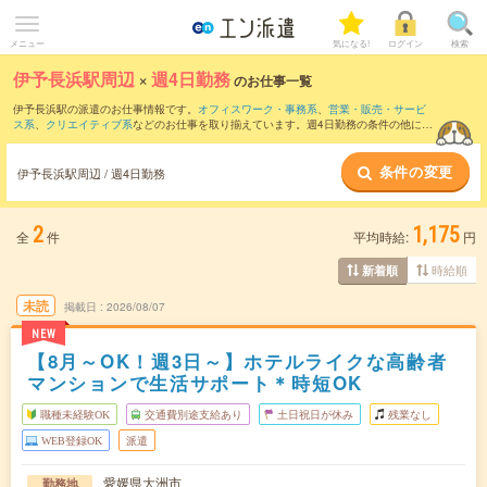
メニュー
気になる!
ログイン
検索
伊予長浜駅周辺
×
週4日勤務
のお仕事一覧
伊予長浜駅の派遣のお仕事情報です。
オフィスワーク・事務系
、
営業・販売・サービ
ス系
、
クリエイティブ系
などのお仕事を取り揃えています。週4日勤務の条件の他に、
交通費別途支給あり
、
職種未経験OK
、
友だちと一緒の応募OK
などのこだわり条件も
取り揃えています。
条件の変更
伊予長浜駅周辺 / 週4日勤務
2
1,175
全
件
平均時給:
円
時給順
新着順
未読
掲載日
2026/08/07
NEW
【8月～OK！週3日～】ホテルライクな高齢者
マンションで生活サポート＊時短OK
職種未経験OK
交通費別途支給あり
土日祝日が休み
残業なし
WEB登録OK
派遣
愛媛県大洲市
勤務地