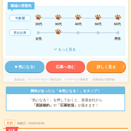
職場の雰囲気
年齢層
20代
30代
40代
50代
60代
男女比率
女性
男性
もっと見る
気になる!
応募へ進む
詳しく見る
派遣会社
マンパワーグループ株式会社 ケアサービス事業部 （医療福祉介護関連）
興味があったら「★気になる！」をタップ！
「気になる！」を押しておくと、派遣会社から
「面談確約」
や
「応募歓迎」
が届きます！
未読
掲載日
2026/08/06
NEW