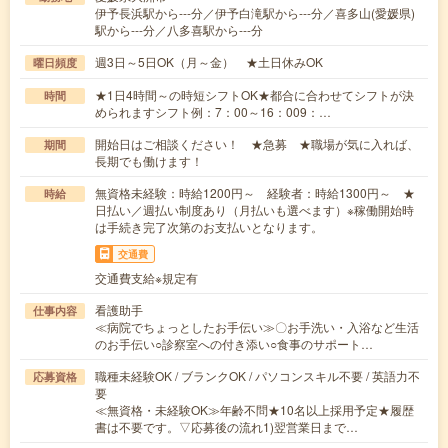
伊予長浜駅から---分／伊予白滝駅から---分／喜多山(愛媛県)
駅から---分／八多喜駅から---分
週3日～5日OK（月～金） ★土日休みOK
曜日頻度
★1日4時間～の時短シフトOK★都合に合わせてシフトが決
時間
められますシフト例：7：00～16：009：…
開始日はご相談ください！ ★急募 ★職場が気に入れば、
期間
長期でも働けます！
無資格未経験：時給1200円～ 経験者：時給1300円～ ★
時給
日払い／週払い制度あり（月払いも選べます）※稼働開始時
は手続き完了次第のお支払いとなります。
交通費
交通費支給※規定有
看護助手
仕事内容
≪病院でちょっとしたお手伝い≫〇お手洗い・入浴など生活
のお手伝い○診察室への付き添い○食事のサポート…
職種未経験OK / ブランクOK / パソコンスキル不要 / 英語力不
応募資格
要
≪無資格・未経験OK≫年齢不問★10名以上採用予定★履歴
書は不要です。▽応募後の流れ1)翌営業日まで…