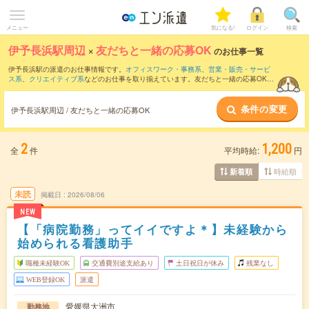
メニュー
気になる!
ログイン
検索
伊予長浜駅周辺
×
友だちと一緒の応募OK
のお仕事一覧
伊予長浜駅の派遣のお仕事情報です。
オフィスワーク・事務系
、
営業・販売・サービ
ス系
、
クリエイティブ系
などのお仕事を取り揃えています。友だちと一緒の応募OKの
条件の他に、
交通費別途支給あり
、
職種未経験OK
、
週4日勤務
などのこだわり条件も
取り揃えています。
条件の変更
伊予長浜駅周辺 / 友だちと一緒の応募OK
2
1,200
全
件
平均時給:
円
時給順
新着順
未読
掲載日
2026/08/06
NEW
【「病院勤務」ってイイですよ＊】未経験から
始められる看護助手
職種未経験OK
交通費別途支給あり
土日祝日が休み
残業なし
WEB登録OK
派遣
愛媛県大洲市
勤務地