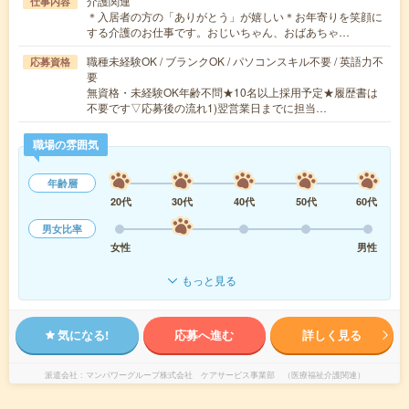
介護関連
仕事内容
＊入居者の方の「ありがとう」が嬉しい＊お年寄りを笑顔に
する介護のお仕事です。おじいちゃん、おばあちゃ…
職種未経験OK / ブランクOK / パソコンスキル不要 / 英語力不
応募資格
要
無資格・未経験OK年齢不問★10名以上採用予定★履歴書は
不要です▽応募後の流れ1)翌営業日までに担当…
職場の雰囲気
年齢層
20代
30代
40代
50代
60代
男女比率
女性
男性
もっと見る
気になる!
応募へ進む
詳しく見る
派遣会社
マンパワーグループ株式会社 ケアサービス事業部 （医療福祉介護関連）