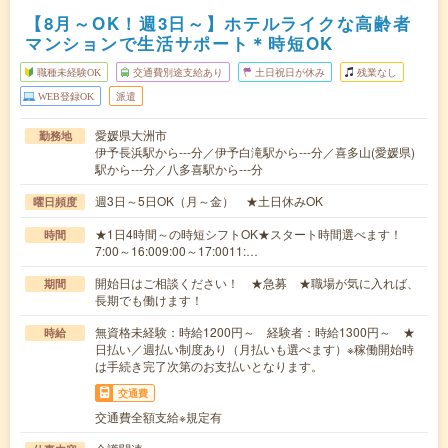
【8月～OK！週3日～】ホテルライクな高齢者
マンションで生活サポート＊時短OK
職種未経験OK
交通費別途支給あり
土日祝日が休み
残業なし
WEB登録OK
派遣
愛媛県大洲市
勤務地
伊予長浜駅から---分／伊予白滝駅から---分／喜多山(愛媛県)
駅から---分／八多喜駅から---分
週3日～5日OK（月～金） ★土日休みOK
曜日頻度
★1日4時間～の時短シフトOK★スタート時間選べます！
時間
7:00～16:009:00～17:0011:…
開始日はご相談ください！ ★急募 ★職場が気に入れば、
期間
長期でも働けます！
無資格未経験：時給1200円～ 経験者：時給1300円～ ★
時給
日払い／週払い制度あり（月払いも選べます）※稼働開始時
は手続き完了次第のお支払いとなります。
交通費
交通費全額支給※規定有