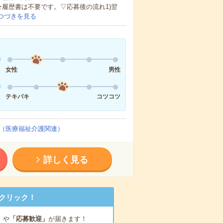
★履歴書は不要です。▽応募後の流れ1)翌
つづきを見る
女性
男性
テキパキ
コツコツ
（医療福祉介護関連）
詳しく見る
クリック！
」
や
「応募歓迎」
が届きます！