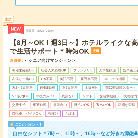
未読
NEW
掲載日
2026/08/04
【8月～OK！週3日～】ホテルライクな
で生活サポート＊時短OK
派遣
＜シニア向けマンション＞
派遣先
職種未経験OK
社会人未経験OK
ブランクOK
大学生歓迎
既卒第二
友達と一緒OK
OA不要
英語不要
履歴書不要
40～50代活躍
6
週2～3日勤務
週4日勤務
週5日勤務
土日祝休
朝10時以降スタート
5ｈ以内OK
午後のみOK
残業なし
シフト
交替制勤務
扶養控内
交費支給
車通勤可
服装自由
日払いOK
週払いOK
職場が禁煙
自転車・バイクOK
看護師
介護士
ここがポイント！
自由なシフト＊7時～、11時～、16時～など好きな勤務