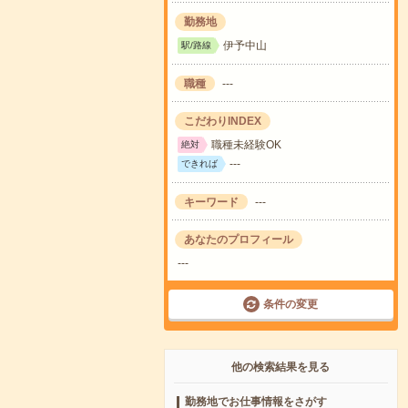
勤務地
伊予中山
駅/路線
職種
---
こだわりINDEX
職種未経験OK
絶対
---
できれば
キーワード
---
あなたのプロフィール
---
条件の変更
他の検索結果を見る
勤務地でお仕事情報をさがす