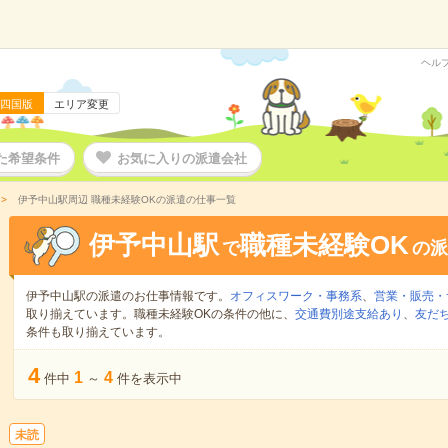
ヘル
四国版
エリア変更
た希望条件
お気に入りの派遣会社
伊予中山駅周辺 職種未経験OKの派遣の仕事一覧
伊予中山駅
職種未経験OK
で
の派
伊予中山駅の派遣のお仕事情報です。
オフィスワーク・事務系
、
営業・販売・
取り揃えています。職種未経験OKの条件の他に、
交通費別途支給あり
、
友だ
条件も取り揃えています。
4
1
4
件中
～
件を表示中
未読