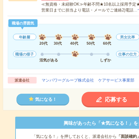
≪無資格・未経験OK≫年齢不問★10名以上採用予定
営業日までに担当より電話・メールでご連絡2)電話…
職場の雰囲気
年齢層
男女比率
20代
30代
40代
50代
60代
職場の様子
仕事の仕方
活気がある
しずか
マンパワーグループ株式会社 ケアサービス事業部 
派遣会社
応募する
気になる！
興味があったら「★気になる！」を
「気になる！」を押しておくと、派遣会社から
「面談確約