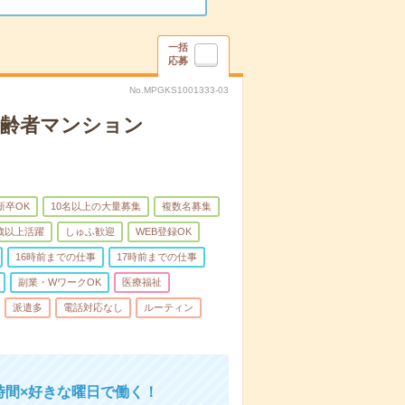
一括
応募
No.MPGKS1001333-03
高齢者マンション
新卒OK
10名以上の大量募集
複数名募集
0歳以上活躍
しゅふ歓迎
WEB登録OK
16時前までの仕事
17時前までの仕事
副業・WワークOK
医療福祉
派遣多
電話対応なし
ルーティン
時間×好きな曜日で働く！