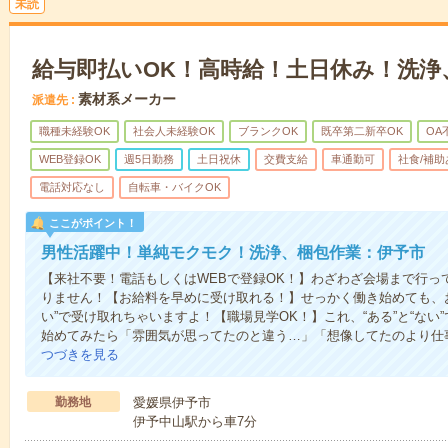
未読
給与即払いOK！高時給！土日休み！洗浄
素材系メーカー
派遣先
職種未経験OK
社会人未経験OK
ブランクOK
既卒第二新卒OK
OA
WEB登録OK
週5日勤務
土日祝休
交費支給
車通勤可
社食/補助
電話対応なし
自転車・バイクOK
ここがポイント！
男性活躍中！単純モクモク！洗浄、梱包作業：伊予市
【来社不要！電話もしくはWEBで登録OK！】わざわざ会場まで行っ
りません！【お給料を早めに受け取れる！】せっかく働き始めても、
い”で受け取れちゃいますよ！【職場見学OK！】これ、“ある”と“な
始めてみたら「雰囲気が思ってたのと違う…」「想像してたのより仕
つづきを見る
勤務地
愛媛県伊予市
伊予中山駅から車7分