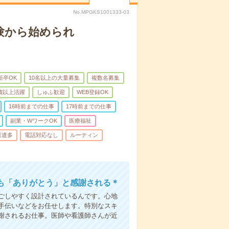
No.MPGKS1001333-03
験から始められ
新卒OK
10名以上の大量募集
複数名募集
0歳以上活躍
しゅふ歓迎
WEB登録OK
16時前までの仕事
17時前までの仕事
副業・WワークOK
医療福祉
派遣多
電話対応なし
ルーティン
も「ありがとう」と感謝される＊
ごしやすく設計されているんです。心地
手伝いなどをお任せします。特別なスキ
謝されるお仕事。医師や看護師さんが近