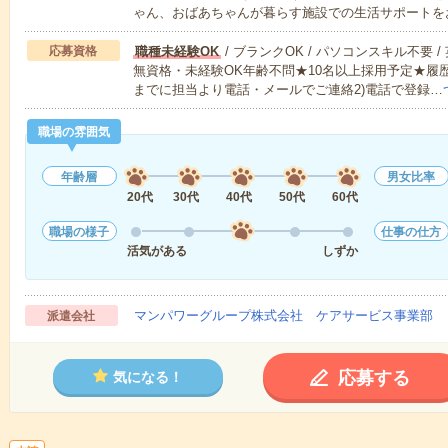
ゃん、おばあちゃんが暮らす施設での生活サポートを
応募資格
職種未経験OK
/ ブランクOK / パソコンスキル不要 /
無資格・未経験OK年齢不問★10名以上採用予定★履
までに担当より電話・メールでご連絡2)電話で登録…
職場の雰囲気
年齢層
男女比率
20代
30代
40代
50代
60代
職場の様子
仕事の仕方
活気がある
しずか
マンパワーグループ株式会社 ケアサービス事業部 
派遣会社
応募する
気になる！