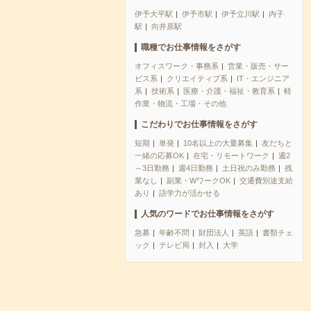
伊予大平駅
伊予市駅
伊予立川駅
内子
駅
向井原駅
職種でお仕事情報をさがす
オフィスワーク・事務系
営業・販売・サー
ビス系
クリエイティブ系
IT・エンジニア
系
技術系
医療・介護・福祉・教育系
軽
作業・物流・工場・その他
こだわりでお仕事情報をさがす
短期
単発
10名以上の大量募集
友だちと
一緒の応募OK
在宅・リモートワーク
週2
～3日勤務
週4日勤務
土日祝のみ勤務
残
業なし
副業・WワークOK
交通費別途支給
あり
語学力が活かせる
人気のワードでお仕事情報をさがす
急募
年齢不問
財団法人
英語
書類チェ
ック
テレビ局
封入
大学