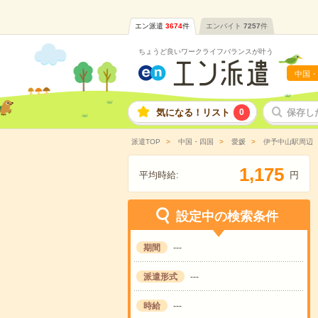
エン派遣
3674
件
エンバイト
7257
件
ちょうど良いワークライフバランスが叶う
中国・
気になる！リスト
0
保存し
派遣TOP
中国・四国
愛媛
伊予中山駅周辺
,
1
1
7
5
平均時給:
円
設定中の検索条件
期間
---
派遣形式
---
時給
---