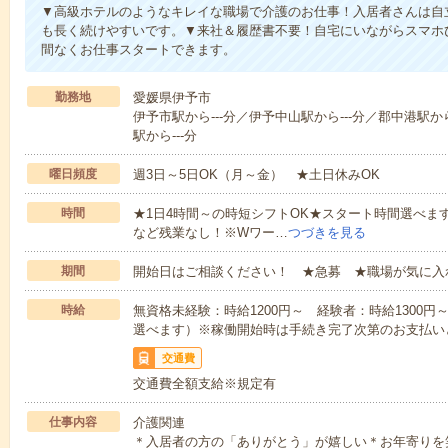
▼高級ホテルのようなキレイな職場で介護のお仕事！入居者さんは自
も長く続けやすいです。▼来社＆履歴書不要！自宅にいながらスマホ
間なくお仕事スタートできます。
勤務地
愛媛県伊予市
伊予市駅から---分／伊予中山駅から---分／郡中港駅から
駅から---分
曜日頻度
週3日～5日OK（月～金） ★土日休みOK
時間
★1日4時間～の時短シフトOK★スタート時間選べます！7:00～1
など残業なし！※Wワー…
つづきを見る
期間
開始日はご相談ください！ ★急募 ★職場が気に入
時給
無資格未経験：時給1200円～ 経験者：時給1300
選べます）※稼働開始時は手続き完了次第のお支払い
交通費
交通費全額支給※規定有
仕事内容
介護関連
＊入居者の方の「ありがとう」が嬉しい＊お年寄りを