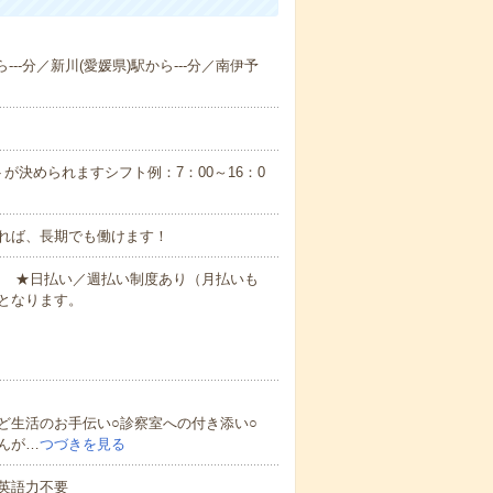
---分／新川(愛媛県)駅から---分／南伊予
が決められますシフト例：7：00～16：0
れば、長期でも働けます！
円～ ★日払い／週払い制度あり（月払いも
となります。
ど生活のお手伝い○診察室への付き添い○
んが…
つづきを見る
 英語力不要