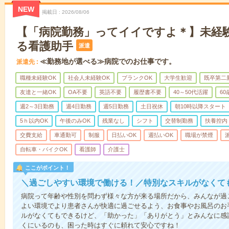
NEW
掲載日
2026/08/06
【「病院勤務」ってイイですよ＊】未経
る看護助手
派遣
≪勤務地が選べる≫病院でのお仕事です。
派遣先
職種未経験OK
社会人未経験OK
ブランクOK
大学生歓迎
既卒第二
友達と一緒OK
OA不要
英語不要
履歴書不要
40～50代活躍
6
週2～3日勤務
週4日勤務
週5日勤務
土日祝休
朝10時以降スタート
5ｈ以内OK
午後のみOK
残業なし
シフト
交替制勤務
扶養控内
交費支給
車通勤可
制服
日払いOK
週払いOK
職場が禁煙
自転車・バイクOK
看護師
介護士
ここがポイント！
＼過ごしやすい環境で働ける！／特別なスキルがなくて
病院って年齢や性別を問わず様々な方が来る場所だから、みんなが過
よい環境でより患者さんが快適に過ごせるよう、お食事やお風呂のお
ルがなくてもできるけど、「助かった」「ありがとう」とみんなに感
くにいるのも、困った時はすぐに頼れて安心ですね！