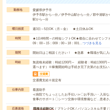
勤務地
愛媛県伊予市
伊予市駅から---分／伊予中山駅から---分／郡中港駅から
駅から---分
曜日頻度
週3日～5日OK（月～金） ★土日休みOK
時間
★1日4時間～の時短シフトOK★都合に合わせてシフト
09：00～15：009：00～18：001…
つづきを見る
期間
開始日はご相談ください！ ★急募 ★職場が気に入
時給
無資格未経験：時給1200円～ 経験者：時給1300
選べます）※稼働開始時は手続き完了次第のお支払い
交通費
交通費支給※規定有
仕事内容
看護助手
≪病院でちょっとしたお手伝い≫〇お手洗い・入浴な
食事のサポート〇シーツ交換や環境整備など…患者さ
応募資格
職種未経験OK
/ ブランクOK / パソコンスキル不要 /