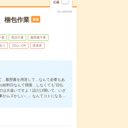
応募
No.888588
、梱包作業
派遣
不要
英語不要
履歴書不要
あり
日払いOK
派遣多
て…履歴書を用意して…なんて必要もあ
お給料日なんて我慢…しなくても“日払
い”では大違いですよ！話だけ聞いて、いざ
事がムズかしい…」なんてコトになる…