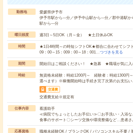
勤務地
愛媛県伊予市
伊予市駅から---分／伊予中山駅から---分／郡中港駅から
駅から---分
曜日頻度
週3日～5日OK（月～金） ★土日休みOK
時間
★1日4時間～の時短シフトOK★都合に合わせてシフト
09：00～15：009：00～18：001…
つづきを見る
期間
開始日はご相談ください！ ★急募 ★職場が気に入
時給
無資格未経験：時給1200円～ 経験者：時給1300
選べます）※稼働開始時は手続き完了次第のお支払い
交通費
交通費支給※規定有
仕事内容
看護助手
≪病院でちょっとしたお手伝い≫〇お手洗い・入浴な
食事のサポート〇シーツ交換や環境整備など…患者さ
応募資格
職種未経験OK / ブランクOK / パソコンスキル不要 /