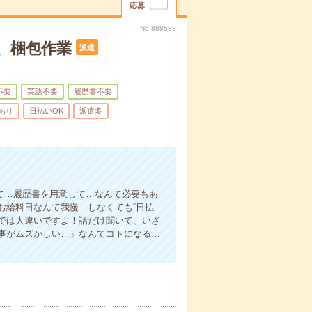
応募
No.888588
、梱包作業
派遣
不要
英語不要
履歴書不要
あり
日払いOK
派遣多
て…履歴書を用意して…なんて必要もあ
お給料日なんて我慢…しなくても“日払
い”では大違いですよ！話だけ聞いて、いざ
事がムズかしい…」なんてコトになる…