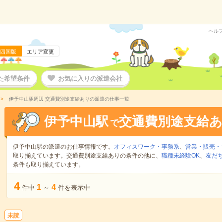
ヘル
四国版
エリア変更
た希望条件
お気に入りの派遣会社
伊予中山駅周辺 交通費別途支給ありの派遣の仕事一覧
伊予中山駅
交通費別途支給
で
伊予中山駅の派遣のお仕事情報です。
オフィスワーク・事務系
、
営業・販売・
取り揃えています。交通費別途支給ありの条件の他に、
職種未経験OK
、
友だ
条件も取り揃えています。
4
1
4
件中
～
件を表示中
未読