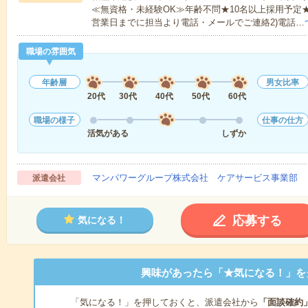
≪無資格・未経験OK≫年齢不問★10名以上採用予定
営業日までに担当より電話・メールでご連絡2)電話…
職場の雰囲気
年齢層
男女比率
20代
30代
40代
50代
60代
職場の様子
仕事の仕方
活気がある
しずか
マンパワーグループ株式会社 ケアサービス事業部 
派遣会社
応募する
気になる！
興味があったら「★気になる！」を
「気になる！」を押しておくと、派遣会社から
「面談確約