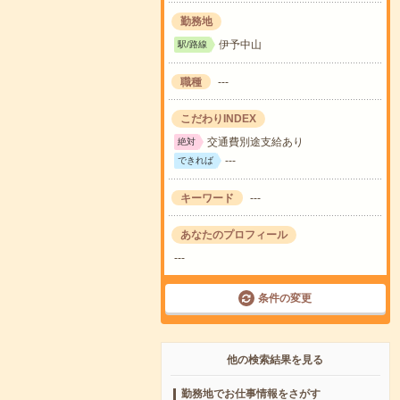
勤務地
伊予中山
駅/路線
職種
---
こだわりINDEX
交通費別途支給あり
絶対
---
できれば
キーワード
---
あなたのプロフィール
---
条件の変更
他の検索結果を見る
勤務地でお仕事情報をさがす