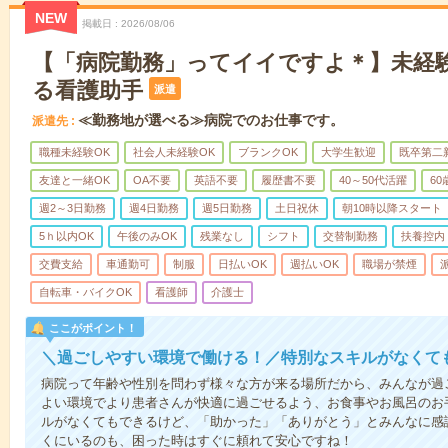
NEW
掲載日
2026/08/06
【「病院勤務」ってイイですよ＊】未経
る看護助手
派遣
≪勤務地が選べる≫病院でのお仕事です。
派遣先
職種未経験OK
社会人未経験OK
ブランクOK
大学生歓迎
既卒第二
友達と一緒OK
OA不要
英語不要
履歴書不要
40～50代活躍
6
週2～3日勤務
週4日勤務
週5日勤務
土日祝休
朝10時以降スタート
5ｈ以内OK
午後のみOK
残業なし
シフト
交替制勤務
扶養控内
交費支給
車通勤可
制服
日払いOK
週払いOK
職場が禁煙
自転車・バイクOK
看護師
介護士
ここがポイント！
＼過ごしやすい環境で働ける！／特別なスキルがなくて
病院って年齢や性別を問わず様々な方が来る場所だから、みんなが過
よい環境でより患者さんが快適に過ごせるよう、お食事やお風呂のお
ルがなくてもできるけど、「助かった」「ありがとう」とみんなに感
くにいるのも、困った時はすぐに頼れて安心ですね！