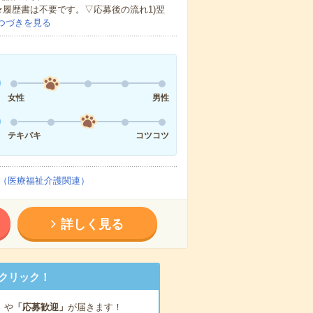
★履歴書は不要です。▽応募後の流れ1)翌
つづきを見る
女性
男性
テキパキ
コツコツ
（医療福祉介護関連）
詳しく見る
クリック！
」
や
「応募歓迎」
が届きます！