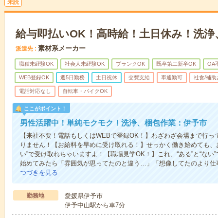
未読
給与即払いOK！高時給！土日休み！洗浄
素材系メーカー
派遣先
職種未経験OK
社会人未経験OK
ブランクOK
既卒第二新卒OK
OA
WEB登録OK
週5日勤務
土日祝休
交費支給
車通勤可
社食/補助
電話対応なし
自転車・バイクOK
ここがポイント！
男性活躍中！単純モクモク！洗浄、梱包作業：伊予市
【来社不要！電話もしくはWEBで登録OK！】わざわざ会場まで行っ
りません！【お給料を早めに受け取れる！】せっかく働き始めても、
い”で受け取れちゃいますよ！【職場見学OK！】これ、“ある”と“な
始めてみたら「雰囲気が思ってたのと違う…」「想像してたのより仕
つづきを見る
勤務地
愛媛県伊予市
伊予中山駅から車7分