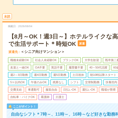
未読
掲載日
2026/08/04
【8月～OK！週3日～】ホテルライクな
で生活サポート＊時短OK
派遣
＜シニア向けマンション＞
派遣先
職種未経験OK
社会人未経験OK
ブランクOK
大学生歓迎
既卒第二
友達と一緒OK
OA不要
英語不要
履歴書不要
40～50代活躍
6
週2～3日勤務
週4日勤務
週5日勤務
土日祝休
朝10時以降スタート
5ｈ以内OK
午後のみOK
残業なし
シフト
交替制勤務
扶養控内
交費支給
車通勤可
服装自由
日払いOK
週払いOK
職場が禁煙
自転車・バイクOK
看護師
介護士
ここがポイント！
自由なシフト＊7時～、11時～、16時～など好きな勤務