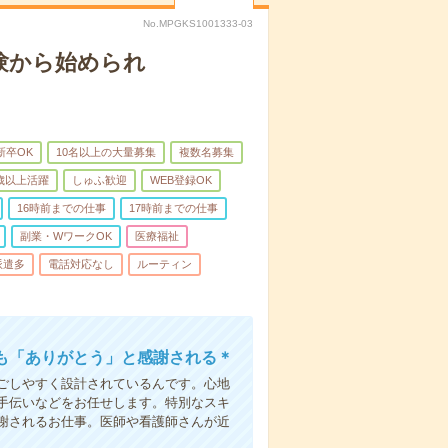
No.MPGKS1001333-03
験から始められ
新卒OK
10名以上の大量募集
複数名募集
0歳以上活躍
しゅふ歓迎
WEB登録OK
16時前までの仕事
17時前までの仕事
副業・WワークOK
医療福祉
派遣多
電話対応なし
ルーティン
も「ありがとう」と感謝される＊
ごしやすく設計されているんです。心地
手伝いなどをお任せします。特別なスキ
謝されるお仕事。医師や看護師さんが近