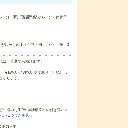
---分／新川(愛媛県)駅から---分／南伊予
が決められますシフト例：7：00～16：0
れば、長期でも働けます！
円～ ★日払い／週払い制度あり（月払いも
となります。
ど生活のお手伝い○診察室への付き添い○
んが…
つづきを見る
 英語力不要