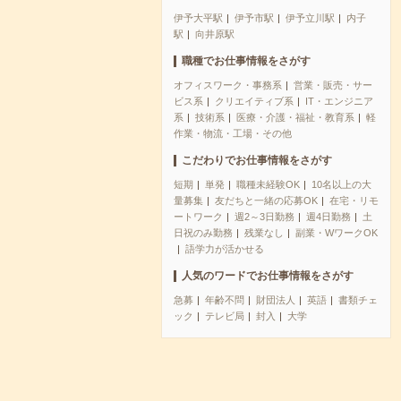
伊予大平駅
伊予市駅
伊予立川駅
内子
駅
向井原駅
職種でお仕事情報をさがす
オフィスワーク・事務系
営業・販売・サー
ビス系
クリエイティブ系
IT・エンジニア
系
技術系
医療・介護・福祉・教育系
軽
作業・物流・工場・その他
こだわりでお仕事情報をさがす
短期
単発
職種未経験OK
10名以上の大
量募集
友だちと一緒の応募OK
在宅・リモ
ートワーク
週2～3日勤務
週4日勤務
土
日祝のみ勤務
残業なし
副業・WワークOK
語学力が活かせる
人気のワードでお仕事情報をさがす
急募
年齢不問
財団法人
英語
書類チェ
ック
テレビ局
封入
大学