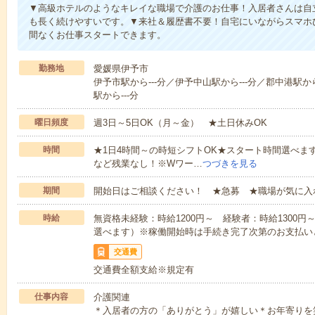
▼高級ホテルのようなキレイな職場で介護のお仕事！入居者さんは自
も長く続けやすいです。▼来社＆履歴書不要！自宅にいながらスマホ
間なくお仕事スタートできます。
勤務地
愛媛県伊予市
伊予市駅から---分／伊予中山駅から---分／郡中港駅から
駅から---分
曜日頻度
週3日～5日OK（月～金） ★土日休みOK
時間
★1日4時間～の時短シフトOK★スタート時間選べます！7:00～1
など残業なし！※Wワー…
つづきを見る
期間
開始日はご相談ください！ ★急募 ★職場が気に入
時給
無資格未経験：時給1200円～ 経験者：時給1300
選べます）※稼働開始時は手続き完了次第のお支払い
交通費
交通費全額支給※規定有
仕事内容
介護関連
＊入居者の方の「ありがとう」が嬉しい＊お年寄りを