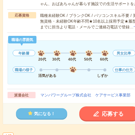
ゃん、おばあちゃんが暮らす施設での生活サポートを
応募資格
職種未経験OK / ブランクOK / パソコンスキル不要 /
無資格・未経験OK年齢不問★10名以上採用予定★履
までに担当より電話・メールでご連絡2)電話で登録…
職場の雰囲気
年齢層
男女比率
20代
30代
40代
50代
60代
職場の様子
仕事の仕方
活気がある
しずか
マンパワーグループ株式会社 ケアサービス事業部 
派遣会社
応募する
気になる！