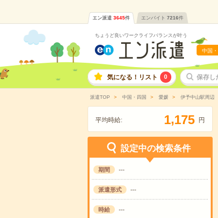
エン派遣
3645
件
エンバイト
7216
件
ちょうど良いワークライフバランスが叶う
中国・
気になる！リスト
0
保存し
派遣TOP
中国・四国
愛媛
伊予中山駅周辺
,
1
1
7
5
平均時給:
円
設定中の検索条件
期間
---
派遣形式
---
時給
---