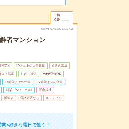
一括
応募
No.MPGKS1001333-03
高齢者マンション
新卒OK
10名以上の大量募集
複数名募集
0歳以上活躍
しゅふ歓迎
WEB登録OK
16時前までの仕事
17時前までの仕事
副業・WワークOK
医療福祉
派遣多
電話対応なし
ルーティン
時間×好きな曜日で働く！