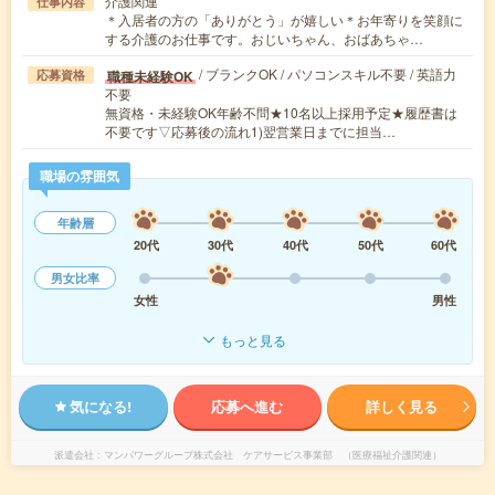
介護関連
仕事内容
＊入居者の方の「ありがとう」が嬉しい＊お年寄りを笑顔に
する介護のお仕事です。おじいちゃん、おばあちゃ…
/ ブランクOK / パソコンスキル不要 / 英語力
職種未経験OK
応募資格
不要
無資格・未経験OK年齢不問★10名以上採用予定★履歴書は
不要です▽応募後の流れ1)翌営業日までに担当…
職場の雰囲気
年齢層
20代
30代
40代
50代
60代
男女比率
女性
男性
もっと見る
気になる!
応募へ進む
詳しく見る
派遣会社
マンパワーグループ株式会社 ケアサービス事業部 （医療福祉介護関連）