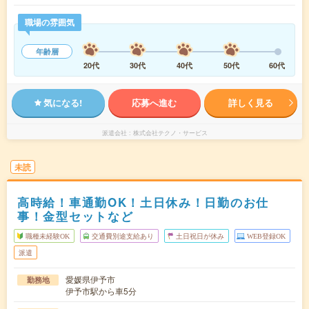
職場の雰囲気
年齢層
20代
30代
40代
50代
60代
気になる!
応募へ進む
詳しく見る
派遣会社
株式会社テクノ・サービス
未読
高時給！車通勤OK！土日休み！日勤のお仕
事！金型セットなど
職種未経験OK
交通費別途支給あり
土日祝日が休み
WEB登録OK
派遣
愛媛県伊予市
勤務地
伊予市駅から車5分