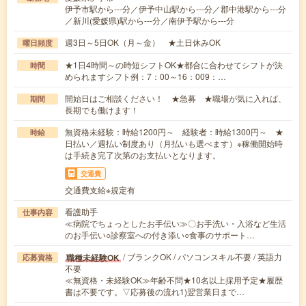
伊予市駅から---分／伊予中山駅から---分／郡中港駅から---分
／新川(愛媛県)駅から---分／南伊予駅から---分
週3日～5日OK（月～金） ★土日休みOK
曜日頻度
★1日4時間～の時短シフトOK★都合に合わせてシフトが決
時間
められますシフト例：7：00～16：009：…
開始日はご相談ください！ ★急募 ★職場が気に入れば、
期間
長期でも働けます！
無資格未経験：時給1200円～ 経験者：時給1300円～ ★
時給
日払い／週払い制度あり（月払いも選べます）※稼働開始時
は手続き完了次第のお支払いとなります。
交通費
交通費支給※規定有
看護助手
仕事内容
≪病院でちょっとしたお手伝い≫〇お手洗い・入浴など生活
のお手伝い○診察室への付き添い○食事のサポート…
/ ブランクOK / パソコンスキル不要 / 英語力
職種未経験OK
応募資格
不要
≪無資格・未経験OK≫年齢不問★10名以上採用予定★履歴
書は不要です。▽応募後の流れ1)翌営業日まで…