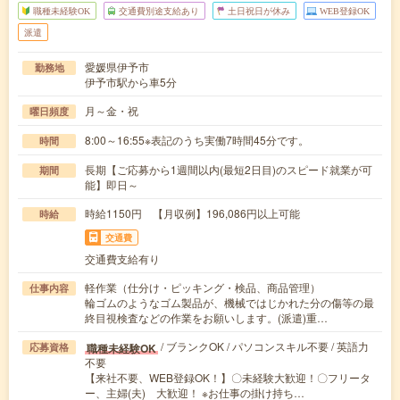
職種未経験OK
交通費別途支給あり
土日祝日が休み
WEB登録OK
派遣
愛媛県伊予市
勤務地
伊予市駅から車5分
月～金・祝
曜日頻度
8:00～16:55※表記のうち実働7時間45分です。
時間
長期【ご応募から1週間以内(最短2日目)のスピード就業が可
期間
能】即日～
時給1150円 【月収例】196,086円以上可能
時給
交通費
交通費支給有り
軽作業（仕分け・ピッキング・検品、商品管理）
仕事内容
輪ゴムのようなゴム製品が、機械ではじかれた分の傷等の最
終目視検査などの作業をお願いします。(派遣)重…
/ ブランクOK / パソコンスキル不要 / 英語力
職種未経験OK
応募資格
不要
【来社不要、WEB登録OK！】〇未経験大歓迎！〇フリータ
ー、主婦(夫) 大歓迎！ ※お仕事の掛け持ち…