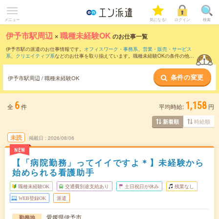
メニュー
気になる!
ログイン
検索
伊予市駅周辺
×
職種未経験OK
のお仕事一覧
伊予市駅の派遣のお仕事情報です。
オフィスワーク・事務系
、
営業・販売・サービス
系
、
クリエイティブ系
などのお仕事を取り揃えています。職種未経験OKの条件の他
に、
交通費別途支給あり
、
友だちと一緒の応募OK
、
週4日勤務
などのこだわり条件も
取り揃えています。
条件の変更
伊予市駅周辺 / 職種未経験OK
6
1,158
全
件
平均時給:
円
時給順
新着順
未読
掲載日
2026/08/06
NEW
【「病院勤務」ってイイですよ＊】未経験から
始められる看護助手
職種未経験OK
交通費別途支給あり
土日祝日が休み
残業なし
WEB登録OK
派遣
愛媛県伊予市
勤務地