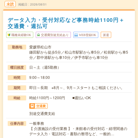
未読
掲載日
2026/08/01
データ入力・受付対応など事務時給1100円＋
交通費・週払可
職種未経験OK
交通費別途支給あり
WEB登録OK
派遣
愛媛県松山市
勤務地
鎌田駅から徒歩5分／松山市駅駅から車5分／松前駅から車5
分／郡中港駅から車10分／伊予市駅から車10分
日～土（週5勤務）
曜日頻度
9:00～18:00
時間
即日～長期 ※8月～、9月～スタートもご相談ください。
期間
時給1100円～1200円 ■週払いOK
時給
交通費
別途交通費支給
一般事務
仕事内容
【 介護施設の受付業務 】・来館者の受付対応・経理関連の
データ入力・電話対応・書類の整理など、一般的…