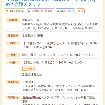
め＊介護スタッフ
職種未経験OK
交通費別途支給あり
WEB登録OK
派遣
愛媛県松山市
勤務地
鎌田駅から徒歩5分／新川(愛媛県)駅から徒歩5分／伊予市駅
から車5分／郡中港駅から車5分／松山市駅駅から車10分
土日祝含む週5日
曜日頻度
1日5時間～OK！ ※残業少なめ！＜勤務時間の例＞・9:00～
時間
18:00・16:00～翌9:00※日…
即日～長期 ※8月～、9月～スタートもご相談ください。
期間
【日勤の場合】時給1200～1300円 ■週払いOK
時給
交通費
別途交通費支給
介護関連
仕事内容
＜未経験から始められる介護スタッフ＞＜主な業務内容＞・
身体介護└歩行や車いすでの乗降・移動介助、起床…
/ ブランクOK / パソコンスキル不要 / 英語力
職種未経験OK
応募資格
不要