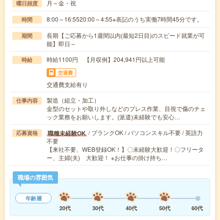
月～金・祝
曜日頻度
8:00～16:5520:00～4:55※表記のうち実働7時間45分です。
時間
長期【ご応募から1週間以内(最短2日目)のスピード就業が可
期間
能】即日～
時給1100円 【月収例】204,941円以上可能
時給
交通費
交通費支給有り
製造（組立・加工）
仕事内容
金型のセットや取り外しなどのプレス作業、目視で傷のチェ
ック業務をお願いします。(派遣)未経験でも安心…
/ ブランクOK / パソコンスキル不要 / 英語力
職種未経験OK
応募資格
不要
【来社不要、WEB登録OK！】〇未経験大歓迎！〇フリータ
ー、主婦(夫) 大歓迎！ ※お仕事の掛け持ち…
職場の雰囲気
年齢層
20代
30代
40代
50代
60代