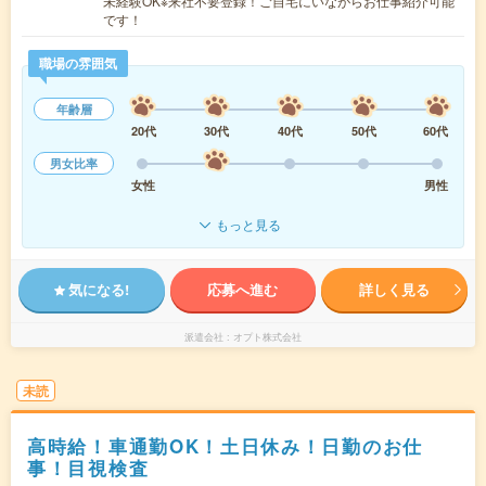
未経験OK※来社不要登録！ご自宅にいながらお仕事紹介可能
です！
職場の雰囲気
年齢層
20代
30代
40代
50代
60代
男女比率
女性
男性
もっと見る
気になる!
応募へ進む
詳しく見る
派遣会社
オプト株式会社
未読
高時給！車通勤OK！土日休み！日勤のお仕
事！目視検査