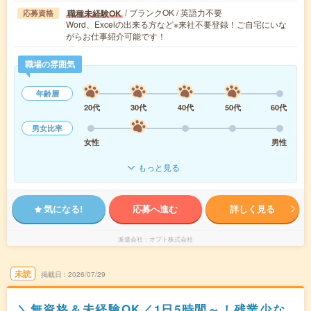
/ ブランクOK / 英語力不要
職種未経験OK
応募資格
Word、Excelの出来る方など※来社不要登録！ご自宅にいな
がらお仕事紹介可能です！
職場の雰囲気
年齢層
20代
30代
40代
50代
60代
男女比率
女性
男性
もっと見る
気になる!
応募へ進む
詳しく見る
派遣会社
オプト株式会社
未読
掲載日
2026/07/29
＼無資格＆未経験OK／1日5時間～！残業少な