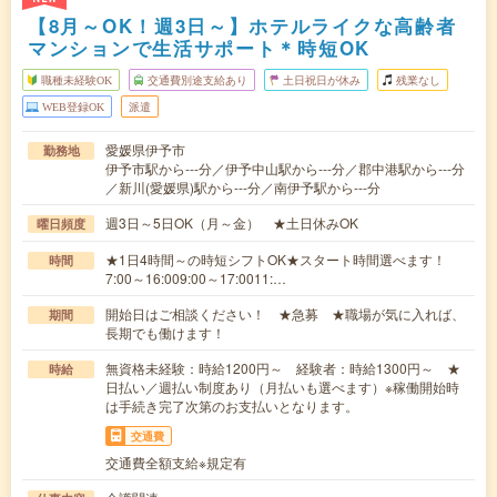
【8月～OK！週3日～】ホテルライクな高齢者
マンションで生活サポート＊時短OK
職種未経験OK
交通費別途支給あり
土日祝日が休み
残業なし
WEB登録OK
派遣
愛媛県伊予市
勤務地
伊予市駅から---分／伊予中山駅から---分／郡中港駅から---分
／新川(愛媛県)駅から---分／南伊予駅から---分
週3日～5日OK（月～金） ★土日休みOK
曜日頻度
★1日4時間～の時短シフトOK★スタート時間選べます！
時間
7:00～16:009:00～17:0011:…
開始日はご相談ください！ ★急募 ★職場が気に入れば、
期間
長期でも働けます！
無資格未経験：時給1200円～ 経験者：時給1300円～ ★
時給
日払い／週払い制度あり（月払いも選べます）※稼働開始時
は手続き完了次第のお支払いとなります。
交通費
交通費全額支給※規定有