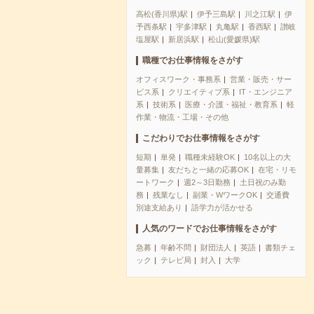
高松(香川県)駅
伊予三島駅
川之江駅
伊
予西条駅
宇多津駅
丸亀駅
香西駅
讃岐
塩屋駅
新居浜駅
松山(愛媛県)駅
職種でお仕事情報をさがす
オフィスワーク・事務系
営業・販売・サー
ビス系
クリエイティブ系
IT・エンジニア
系
技術系
医療・介護・福祉・教育系
軽
作業・物流・工場・その他
こだわりでお仕事情報をさがす
短期
単発
職種未経験OK
10名以上の大
量募集
友だちと一緒の応募OK
在宅・リモ
ートワーク
週2～3日勤務
土日祝のみ勤
務
残業なし
副業・WワークOK
交通費
別途支給あり
語学力が活かせる
人気のワードでお仕事情報をさがす
急募
年齢不問
財団法人
英語
書類チェ
ック
テレビ局
封入
大学