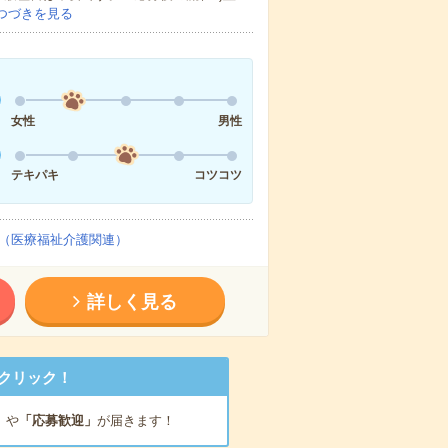
つづきを見る
女性
男性
テキパキ
コツコツ
（医療福祉介護関連）
詳しく見る
クリック！
」
や
「応募歓迎」
が届きます！