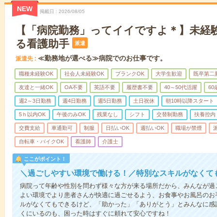
NEW
掲載日
2026/08/05
【「病院勤務」ってイイですよ＊】未経
る看護助手
派遣
≪勤務地が選べる≫病院でのお仕事です。
派遣先
職種未経験OK
社会人未経験OK
ブランクOK
大学生歓迎
既卒第二
友達と一緒OK
OA不要
英語不要
履歴書不要
40～50代活躍
6
週2～3日勤務
週4日勤務
週5日勤務
土日祝休
朝10時以降スタート
5ｈ以内OK
午後のみOK
残業なし
シフト
交替制勤務
扶養控内
交費支給
車通勤可
制服
日払いOK
週払いOK
職場が禁煙
自転車・バイクOK
看護師
介護士
ここがポイント！
＼過ごしやすい環境で働ける！／特別なスキルがなくて
病院って年齢や性別を問わず様々な方が来る場所だから、みんなが過
よい環境でより患者さんが快適に過ごせるよう、お食事やお風呂のお
ルがなくてもできるけど、「助かった」「ありがとう」とみんなに感
くにいるのも、困った時はすぐに頼れて安心ですね！