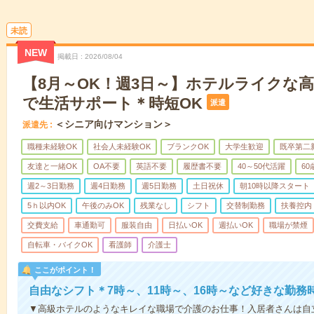
未読
NEW
掲載日
2026/08/04
【8月～OK！週3日～】ホテルライクな
で生活サポート＊時短OK
派遣
＜シニア向けマンション＞
派遣先
職種未経験OK
社会人未経験OK
ブランクOK
大学生歓迎
既卒第二
友達と一緒OK
OA不要
英語不要
履歴書不要
40～50代活躍
6
週2～3日勤務
週4日勤務
週5日勤務
土日祝休
朝10時以降スタート
5ｈ以内OK
午後のみOK
残業なし
シフト
交替制勤務
扶養控内
交費支給
車通勤可
服装自由
日払いOK
週払いOK
職場が禁煙
自転車・バイクOK
看護師
介護士
ここがポイント！
自由なシフト＊7時～、11時～、16時～など好きな勤務
▼高級ホテルのようなキレイな職場で介護のお仕事！入居者さんは自