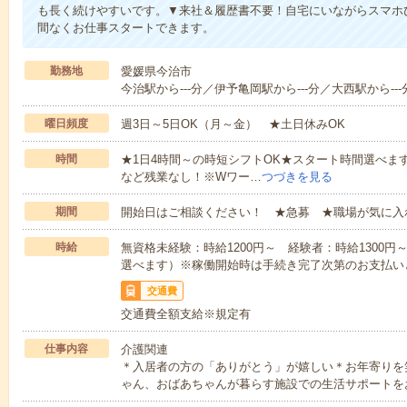
も長く続けやすいです。▼来社＆履歴書不要！自宅にいながらスマホ
間なくお仕事スタートできます。
勤務地
愛媛県今治市
今治駅から---分／伊予亀岡駅から---分／大西駅から---
曜日頻度
週3日～5日OK（月～金） ★土日休みOK
時間
★1日4時間～の時短シフトOK★スタート時間選べます！7:00～1
など残業なし！※Wワー…
つづきを見る
期間
開始日はご相談ください！ ★急募 ★職場が気に入
時給
無資格未経験：時給1200円～ 経験者：時給1300
選べます）※稼働開始時は手続き完了次第のお支払い
交通費
交通費全額支給※規定有
仕事内容
介護関連
＊入居者の方の「ありがとう」が嬉しい＊お年寄りを
ゃん、おばあちゃんが暮らす施設での生活サポートを