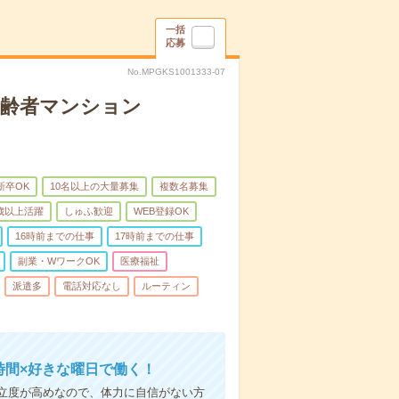
一括
応募
No.MPGKS1001333-07
高齢者マンション
新卒OK
10名以上の大量募集
複数名募集
0歳以上活躍
しゅふ歓迎
WEB登録OK
16時前までの仕事
17時前までの仕事
副業・WワークOK
医療福祉
派遣多
電話対応なし
ルーティン
時間×好きな曜日で働く！
立度が高めなので、体力に自信がない方