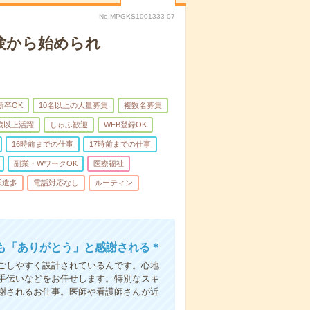
No.MPGKS1001333-07
験から始められ
新卒OK
10名以上の大量募集
複数名募集
0歳以上活躍
しゅふ歓迎
WEB登録OK
16時前までの仕事
17時前までの仕事
副業・WワークOK
医療福祉
派遣多
電話対応なし
ルーティン
も「ありがとう」と感謝される＊
ごしやすく設計されているんです。心地
手伝いなどをお任せします。特別なスキ
謝されるお仕事。医師や看護師さんが近