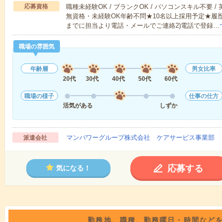
応募資格
職種未経験OK / ブランクOK / パソコンスキル不要 /
無資格・未経験OK年齢不問★10名以上採用予定★履
までに担当より電話・メールでご連絡2)電話で登録…
職場の雰囲気
年齢層
男女比率
20代
30代
40代
50代
60代
職場の様子
仕事の仕方
活気がある
しずか
マンパワーグループ株式会社 ケアサービス事業部 
派遣会社
応募する
気になる！
勤務地、職種、勤務曜日・時間など