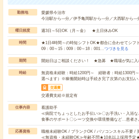
勤務地
愛媛県今治市
今治駅から---分／伊予亀岡駅から---分／大西駅から---
曜日頻度
週3日～5日OK（月～金） ★土日休みOK
時間
★1日4時間～の時短シフトOK★都合に合わせてシフト
09：00～15：009：00～18：001…
つづきを見る
期間
開始日はご相談ください！ ★急募 ★職場が気に入
時給
無資格未経験：時給1200円～ 経験者：時給1300
選べます）※稼働開始時は手続き完了次第のお支払い
交通費
交通費支給※規定有
仕事内容
看護助手
≪病院でちょっとしたお手伝い≫〇お手洗い・入浴な
食事のサポート〇シーツ交換や環境整備など…患者さ
応募資格
職種未経験OK / ブランクOK / パソコンスキル不要 /
≪無資格・未経験OK≫年齢不問★10名以上採用予定