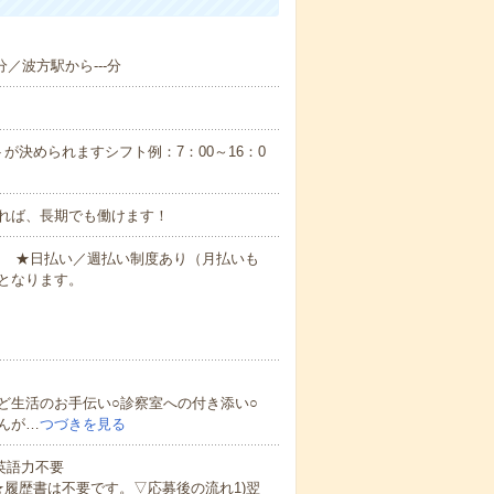
分／波方駅から---分
が決められますシフト例：7：00～16：0
れば、長期でも働けます！
円～ ★日払い／週払い制度あり（月払いも
となります。
ど生活のお手伝い○診察室への付き添い○
んが…
つづきを見る
 英語力不要
★履歴書は不要です。▽応募後の流れ1)翌