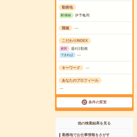
勤務地
伊予亀岡
駅/路線
職種
---
こだわりINDEX
週4日勤務
絶対
---
できれば
キーワード
---
あなたのプロフィール
---
条件の変更
他の検索結果を見る
勤務地でお仕事情報をさがす