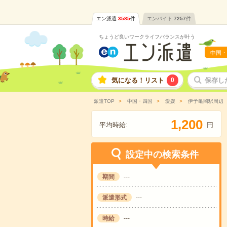
エン派遣
3585
件
エンバイト
7257
件
ちょうど良いワークライフバランスが叶う
中国・
気になる！リスト
0
保存し
派遣TOP
中国・四国
愛媛
伊予亀岡駅周辺
,
1
2
0
0
平均時給:
円
設定中の検索条件
期間
---
派遣形式
---
時給
---