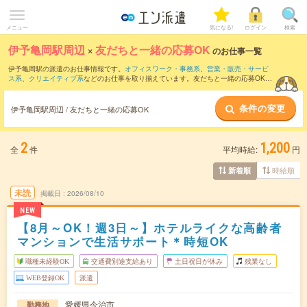
メニュー
気になる!
ログイン
検索
伊予亀岡駅周辺
×
友だちと一緒の応募OK
のお仕事一覧
伊予亀岡駅の派遣のお仕事情報です。
オフィスワーク・事務系
、
営業・販売・サービ
ス系
、
クリエイティブ系
などのお仕事を取り揃えています。友だちと一緒の応募OKの
条件の他に、
交通費別途支給あり
、
職種未経験OK
、
週4日勤務
などのこだわり条件も
取り揃えています。
条件の変更
伊予亀岡駅周辺 / 友だちと一緒の応募OK
2
1,200
全
件
平均時給:
円
時給順
新着順
未読
掲載日
2026/08/10
NEW
【8月～OK！週3日～】ホテルライクな高齢者
マンションで生活サポート＊時短OK
職種未経験OK
交通費別途支給あり
土日祝日が休み
残業なし
WEB登録OK
派遣
愛媛県今治市
勤務地