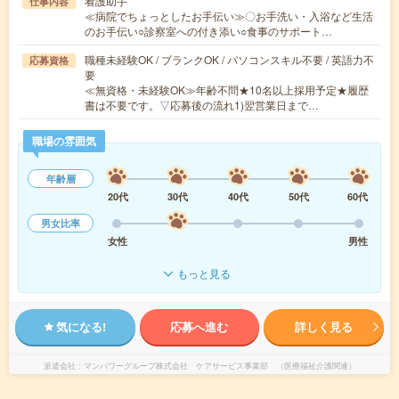
看護助手
仕事内容
≪病院でちょっとしたお手伝い≫〇お手洗い・入浴など生活
のお手伝い○診察室への付き添い○食事のサポート…
職種未経験OK / ブランクOK / パソコンスキル不要 / 英語力不
応募資格
要
≪無資格・未経験OK≫年齢不問★10名以上採用予定★履歴
書は不要です。▽応募後の流れ1)翌営業日まで…
職場の雰囲気
年齢層
20代
30代
40代
50代
60代
男女比率
女性
男性
もっと見る
気になる!
応募へ進む
詳しく見る
派遣会社
マンパワーグループ株式会社 ケアサービス事業部 （医療福祉介護関連）