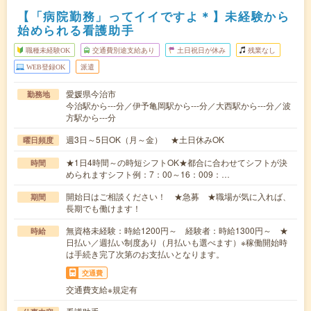
【「病院勤務」ってイイですよ＊】未経験から
始められる看護助手
職種未経験OK
交通費別途支給あり
土日祝日が休み
残業なし
WEB登録OK
派遣
愛媛県今治市
勤務地
今治駅から---分／伊予亀岡駅から---分／大西駅から---分／波
方駅から---分
週3日～5日OK（月～金） ★土日休みOK
曜日頻度
★1日4時間～の時短シフトOK★都合に合わせてシフトが決
時間
められますシフト例：7：00～16：009：…
開始日はご相談ください！ ★急募 ★職場が気に入れば、
期間
長期でも働けます！
無資格未経験：時給1200円～ 経験者：時給1300円～ ★
時給
日払い／週払い制度あり（月払いも選べます）※稼働開始時
は手続き完了次第のお支払いとなります。
交通費
交通費支給※規定有