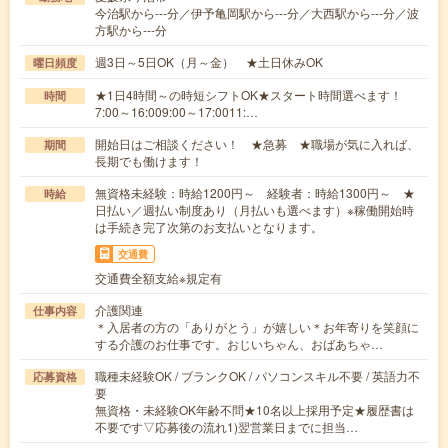
今治駅から---分／伊予亀岡駅から---分／大西駅から---分／波
方駅から---分
週3日～5日OK（月～金） ★土日休みOK
曜日頻度
★1日4時間～の時短シフトOK★スタート時間選べます！
時間
7:00～16:009:00～17:0011:…
開始日はご相談ください！ ★急募 ★職場が気に入れば、
期間
長期でも働けます！
無資格未経験：時給1200円～ 経験者：時給1300円～ ★
時給
日払い／週払い制度あり（月払いも選べます）※稼働開始時
は手続き完了次第のお支払いとなります。
交通費
交通費全額支給※規定有
介護関連
仕事内容
＊入居者の方の「ありがとう」が嬉しい＊お年寄りを笑顔に
する介護のお仕事です。おじいちゃん、おばあちゃ…
職種未経験OK / ブランクOK / パソコンスキル不要 / 英語力不
応募資格
要
無資格・未経験OK年齢不問★10名以上採用予定★履歴書は
不要です▽応募後の流れ1)翌営業日までに担当…