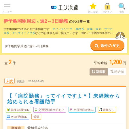
メニュー
気になる!
ログイン
検索
伊予亀岡駅周辺
×
週2～3日勤務
のお仕事一覧
伊予亀岡駅の派遣のお仕事情報です。
オフィスワーク・事務系
、
営業・販売・サービ
ス系
、
クリエイティブ系
などのお仕事を取り揃えています。週2～3日勤務の条件の他
に、
交通費別途支給あり
、
職種未経験OK
、
友だちと一緒の応募OK
などのこだわり条
件も取り揃えています。
条件の変更
伊予亀岡駅周辺 / 週2～3日勤務
2
1,200
全
件
平均時給:
円
時給順
新着順
未読
掲載日
2026/08/05
【「病院勤務」ってイイですよ＊】未経験から
始められる看護助手
職種未経験OK
交通費別途支給あり
土日祝日が休み
残業なし
WEB登録OK
派遣
愛媛県今治市
勤務地