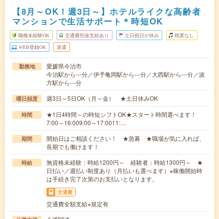
【8月～OK！週3日～】ホテルライクな高齢者
マンションで生活サポート＊時短OK
職種未経験OK
交通費別途支給あり
土日祝日が休み
残業なし
WEB登録OK
派遣
愛媛県今治市
勤務地
今治駅から---分／伊予亀岡駅から---分／大西駅から---分／波
方駅から---分
週3日～5日OK（月～金） ★土日休みOK
曜日頻度
★1日4時間～の時短シフトOK★スタート時間選べます！
時間
7:00～16:009:00～17:0011:…
開始日はご相談ください！ ★急募 ★職場が気に入れば、
期間
長期でも働けます！
無資格未経験：時給1200円～ 経験者：時給1300円～ ★
時給
日払い／週払い制度あり（月払いも選べます）※稼働開始時
は手続き完了次第のお支払いとなります。
交通費
交通費全額支給※規定有