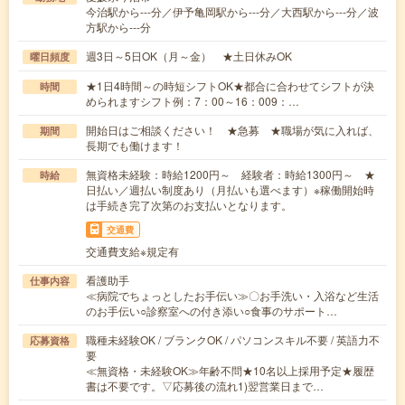
今治駅から---分／伊予亀岡駅から---分／大西駅から---分／波
方駅から---分
週3日～5日OK（月～金） ★土日休みOK
曜日頻度
★1日4時間～の時短シフトOK★都合に合わせてシフトが決
時間
められますシフト例：7：00～16：009：…
開始日はご相談ください！ ★急募 ★職場が気に入れば、
期間
長期でも働けます！
無資格未経験：時給1200円～ 経験者：時給1300円～ ★
時給
日払い／週払い制度あり（月払いも選べます）※稼働開始時
は手続き完了次第のお支払いとなります。
交通費
交通費支給※規定有
看護助手
仕事内容
≪病院でちょっとしたお手伝い≫〇お手洗い・入浴など生活
のお手伝い○診察室への付き添い○食事のサポート…
職種未経験OK / ブランクOK / パソコンスキル不要 / 英語力不
応募資格
要
≪無資格・未経験OK≫年齢不問★10名以上採用予定★履歴
書は不要です。▽応募後の流れ1)翌営業日まで…