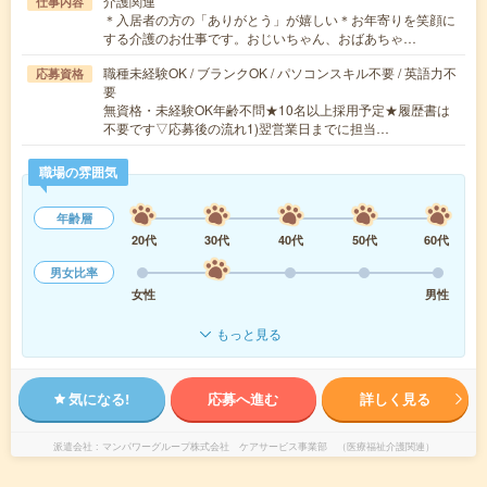
介護関連
仕事内容
＊入居者の方の「ありがとう」が嬉しい＊お年寄りを笑顔に
する介護のお仕事です。おじいちゃん、おばあちゃ…
職種未経験OK / ブランクOK / パソコンスキル不要 / 英語力不
応募資格
要
無資格・未経験OK年齢不問★10名以上採用予定★履歴書は
不要です▽応募後の流れ1)翌営業日までに担当…
職場の雰囲気
年齢層
20代
30代
40代
50代
60代
男女比率
女性
男性
もっと見る
気になる!
応募へ進む
詳しく見る
派遣会社
マンパワーグループ株式会社 ケアサービス事業部 （医療福祉介護関連）