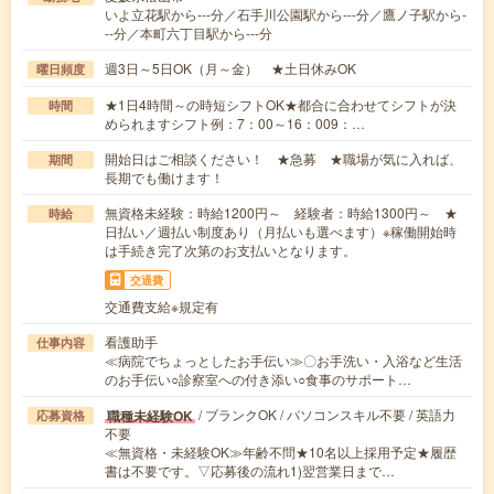
いよ立花駅から---分／石手川公園駅から---分／鷹ノ子駅から-
--分／本町六丁目駅から---分
週3日～5日OK（月～金） ★土日休みOK
曜日頻度
★1日4時間～の時短シフトOK★都合に合わせてシフトが決
時間
められますシフト例：7：00～16：009：…
開始日はご相談ください！ ★急募 ★職場が気に入れば、
期間
長期でも働けます！
無資格未経験：時給1200円～ 経験者：時給1300円～ ★
時給
日払い／週払い制度あり（月払いも選べます）※稼働開始時
は手続き完了次第のお支払いとなります。
交通費
交通費支給※規定有
看護助手
仕事内容
≪病院でちょっとしたお手伝い≫〇お手洗い・入浴など生活
のお手伝い○診察室への付き添い○食事のサポート…
/ ブランクOK / パソコンスキル不要 / 英語力
職種未経験OK
応募資格
不要
≪無資格・未経験OK≫年齢不問★10名以上採用予定★履歴
書は不要です。▽応募後の流れ1)翌営業日まで…