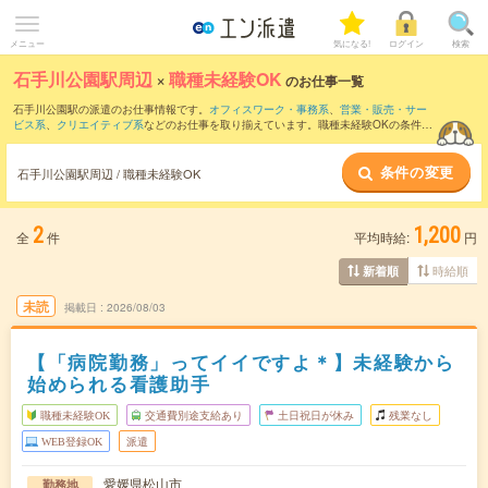
メニュー
気になる!
ログイン
検索
石手川公園駅周辺
×
職種未経験OK
のお仕事一覧
石手川公園駅の派遣のお仕事情報です。
オフィスワーク・事務系
、
営業・販売・サー
ビス系
、
クリエイティブ系
などのお仕事を取り揃えています。職種未経験OKの条件の
他に、
交通費別途支給あり
、
友だちと一緒の応募OK
、
週4日勤務
などのこだわり条件
も取り揃えています。
条件の変更
石手川公園駅周辺 / 職種未経験OK
2
1,200
全
件
平均時給:
円
時給順
新着順
未読
掲載日
2026/08/03
【「病院勤務」ってイイですよ＊】未経験から
始められる看護助手
職種未経験OK
交通費別途支給あり
土日祝日が休み
残業なし
WEB登録OK
派遣
愛媛県松山市
勤務地