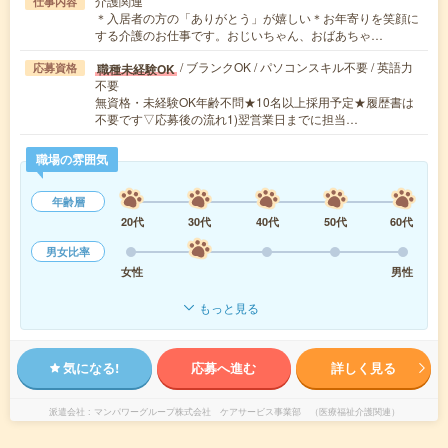
介護関連
仕事内容
＊入居者の方の「ありがとう」が嬉しい＊お年寄りを笑顔に
する介護のお仕事です。おじいちゃん、おばあちゃ…
/ ブランクOK / パソコンスキル不要 / 英語力
職種未経験OK
応募資格
不要
無資格・未経験OK年齢不問★10名以上採用予定★履歴書は
不要です▽応募後の流れ1)翌営業日までに担当…
職場の雰囲気
年齢層
20代
30代
40代
50代
60代
男女比率
女性
男性
もっと見る
気になる!
応募へ進む
詳しく見る
派遣会社
マンパワーグループ株式会社 ケアサービス事業部 （医療福祉介護関連）