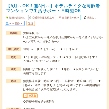
【8月～OK！週3日～】ホテルライクな高齢者
マンションで生活サポート＊時短OK
職種未経験OK
交通費別途支給あり
土日祝日が休み
残業なし
WEB登録OK
派遣
愛媛県松山市
勤務地
いよ立花駅から---分／石手川公園駅から---分／鷹ノ子駅から-
--分／本町六丁目駅から---分
週3日～5日OK（月～金） ★土日休みOK
曜日頻度
★1日4時間～の時短シフトOK★スタート時間選べます！
時間
7:00～16:009:00～17:0011:…
開始日はご相談ください！ ★急募 ★職場が気に入れば、
期間
長期でも働けます！
無資格未経験：時給1200円～ 経験者：時給1300円～ ★
時給
日払い／週払い制度あり（月払いも選べます）※稼働開始時
は手続き完了次第のお支払いとなります。
交通費
交通費全額支給※規定有