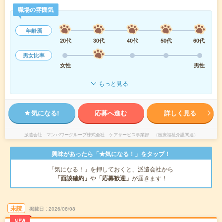
職場の雰囲気
年齢層
20代
30代
40代
50代
60代
男女比率
女性
男性
もっと見る
気になる!
応募へ進む
詳しく見る
派遣会社
マンパワーグループ株式会社 ケアサービス事業部 （医療福祉介護関連）
興味があったら「★気になる！」をタップ！
「気になる！」を押しておくと、派遣会社から
「面談確約」
や
「応募歓迎」
が届きます！
未読
掲載日
2026/08/08
NEW