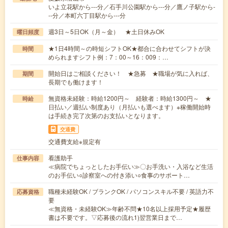
いよ立花駅から---分／石手川公園駅から---分／鷹ノ子駅から-
--分／本町六丁目駅から---分
週3日～5日OK（月～金） ★土日休みOK
曜日頻度
★1日4時間～の時短シフトOK★都合に合わせてシフトが決
時間
められますシフト例：7：00～16：009：…
開始日はご相談ください！ ★急募 ★職場が気に入れば、
期間
長期でも働けます！
無資格未経験：時給1200円～ 経験者：時給1300円～ ★
時給
日払い／週払い制度あり（月払いも選べます）※稼働開始時
は手続き完了次第のお支払いとなります。
交通費
交通費支給※規定有
看護助手
仕事内容
≪病院でちょっとしたお手伝い≫〇お手洗い・入浴など生活
のお手伝い○診察室への付き添い○食事のサポート…
職種未経験OK / ブランクOK / パソコンスキル不要 / 英語力不
応募資格
要
≪無資格・未経験OK≫年齢不問★10名以上採用予定★履歴
書は不要です。▽応募後の流れ1)翌営業日まで…