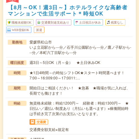
【8月～OK！週3日～】ホテルライクな高齢者
マンションで生活サポート＊時短OK
職種未経験OK
交通費別途支給あり
土日祝日が休み
残業なし
WEB登録OK
派遣
愛媛県松山市
勤務地
いよ立花駅から---分／石手川公園駅から---分／鷹ノ子駅から-
--分／本町六丁目駅から---分
週3日～5日OK（月～金） ★土日休みOK
曜日頻度
★1日4時間～の時短シフトOK★スタート時間選べます！
時間
7:00～16:009:00～17:0011:…
開始日はご相談ください！ ★急募 ★職場が気に入れば、
期間
長期でも働けます！
無資格未経験：時給1200円～ 経験者：時給1300円～ ★
時給
日払い／週払い制度あり（月払いも選べます）※稼働開始時
は手続き完了次第のお支払いとなります。
交通費
交通費全額支給※規定有