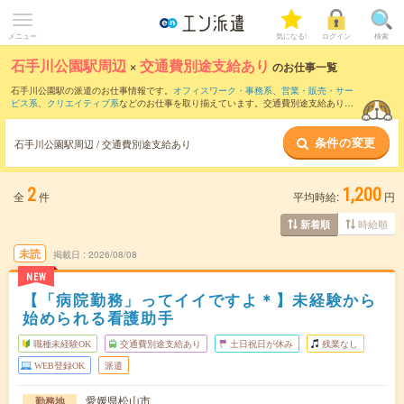
メニュー
気になる!
ログイン
検索
石手川公園駅周辺
×
交通費別途支給あり
のお仕事一覧
石手川公園駅の派遣のお仕事情報です。
オフィスワーク・事務系
、
営業・販売・サー
ビス系
、
クリエイティブ系
などのお仕事を取り揃えています。交通費別途支給ありの
条件の他に、
職種未経験OK
、
友だちと一緒の応募OK
、
週4日勤務
などのこだわり条件
も取り揃えています。
条件の変更
石手川公園駅周辺 / 交通費別途支給あり
2
1,200
全
件
平均時給:
円
時給順
新着順
未読
掲載日
2026/08/08
NEW
【「病院勤務」ってイイですよ＊】未経験から
始められる看護助手
職種未経験OK
交通費別途支給あり
土日祝日が休み
残業なし
WEB登録OK
派遣
愛媛県松山市
勤務地