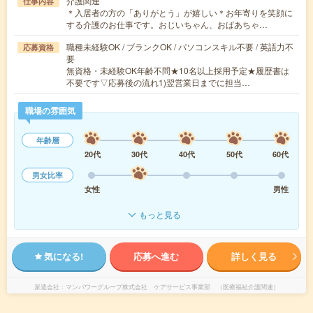
介護関連
仕事内容
＊入居者の方の「ありがとう」が嬉しい＊お年寄りを笑顔に
する介護のお仕事です。おじいちゃん、おばあちゃ…
職種未経験OK / ブランクOK / パソコンスキル不要 / 英語力不
応募資格
要
無資格・未経験OK年齢不問★10名以上採用予定★履歴書は
不要です▽応募後の流れ1)翌営業日までに担当…
職場の雰囲気
年齢層
20代
30代
40代
50代
60代
男女比率
女性
男性
もっと見る
気になる!
応募へ進む
詳しく見る
派遣会社
マンパワーグループ株式会社 ケアサービス事業部 （医療福祉介護関連）