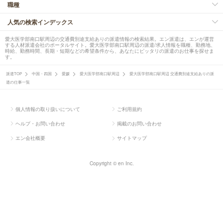
職種
人気の検索インデックス
愛大医学部南口駅周辺の交通費別途支給ありの派遣情報の検索結果。エン派遣は、エンが運営
する人材派遣会社のポータルサイト。愛大医学部南口駅周辺の派遣/求人情報を職種、勤務地、
時給、勤務時間、長期・短期などの希望条件から、あなたにピッタリの派遣のお仕事を探せま
す。
派遣TOP
中国・四国
愛媛
愛大医学部南口駅周辺
愛大医学部南口駅周辺 交通費別途支給ありの派
遣の仕事一覧
個人情報の取り扱いについて
ご利用規約
ヘルプ・お問い合わせ
掲載のお問い合わせ
エン会社概要
サイトマップ
Copyright © en Inc.