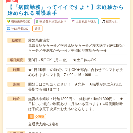
【「病院勤務」ってイイですよ＊】未経験から
始められる看護助手
職種未経験OK
交通費別途支給あり
土日祝日が休み
残業なし
WEB登録OK
派遣
愛媛県東温市
勤務地
見奈良駅から---分／横河原駅から---分／愛大医学部南口駅か
ら---分／牛渕駅から---分／牛渕団地前駅から---分
週3日～5日OK（月～金） ★土日休みOK
曜日頻度
★1日4時間～の時短シフトOK★都合に合わせてシフトが決
時間
められますシフト例：7：00～16：009：…
開始日はご相談ください！ ★急募 ★職場が気に入れば、
期間
長期でも働けます！
無資格未経験：時給1200円～ 経験者：時給1300円～ ★
時給
日払い／週払い制度あり（月払いも選べます）※稼働開始時
は手続き完了次第のお支払いとなります。
交通費
交通費支給※規定有