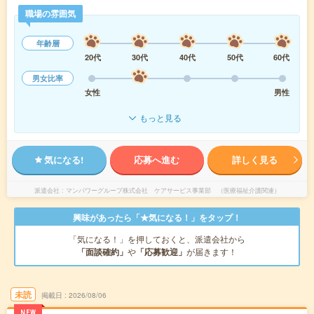
職場の雰囲気
年齢層
20代
30代
40代
50代
60代
男女比率
女性
男性
もっと見る
気になる!
応募へ進む
詳しく見る
派遣会社
マンパワーグループ株式会社 ケアサービス事業部 （医療福祉介護関連）
興味があったら「★気になる！」をタップ！
「気になる！」を押しておくと、派遣会社から
「面談確約」
や
「応募歓迎」
が届きます！
未読
掲載日
2026/08/06
NEW