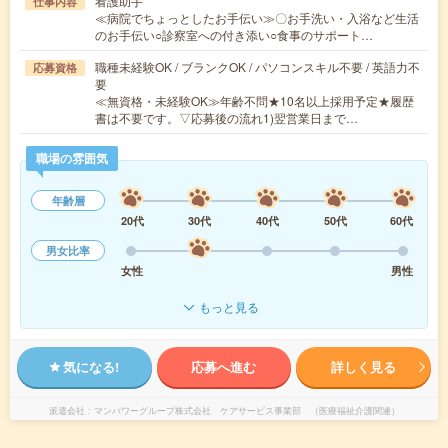
看護助手
仕事内容
≪病院でちょっとしたお手伝い≫〇お手洗い・入浴など生活
のお手伝い○診察室への付き添い○食事のサポート…
職種未経験OK / ブランクOK / パソコンスキル不要 / 英語力不
応募資格
要
≪無資格・未経験OK≫年齢不問★10名以上採用予定★履歴
書は不要です。▽応募後の流れ1)翌営業日まで…
職場の雰囲気
年齢層
20代
30代
40代
50代
60代
男女比率
女性
男性
もっと見る
気になる!
応募へ進む
詳しく見る
派遣会社
マンパワーグループ株式会社 ケアサービス事業部 （医療福祉介護関連）