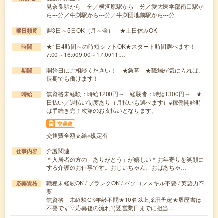
見奈良駅から---分／横河原駅から---分／愛大医学部南口駅か
ら---分／牛渕駅から---分／牛渕団地前駅から---分
週3日～5日OK（月～金） ★土日休みOK
曜日頻度
★1日4時間～の時短シフトOK★スタート時間選べます！
時間
7:00～16:009:00～17:0011:…
開始日はご相談ください！ ★急募 ★職場が気に入れば、
期間
長期でも働けます！
無資格未経験：時給1200円～ 経験者：時給1300円～ ★
時給
日払い／週払い制度あり（月払いも選べます）※稼働開始時
は手続き完了次第のお支払いとなります。
交通費
交通費全額支給※規定有
介護関連
仕事内容
＊入居者の方の「ありがとう」が嬉しい＊お年寄りを笑顔に
する介護のお仕事です。おじいちゃん、おばあちゃ…
職種未経験OK / ブランクOK / パソコンスキル不要 / 英語力不
応募資格
要
無資格・未経験OK年齢不問★10名以上採用予定★履歴書は
不要です▽応募後の流れ1)翌営業日までに担当…