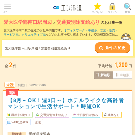
メニュー
気になる!
ログイン
検索
愛大医学部南口駅周辺
×
交通費別途支給あり
のお仕事一覧
愛大医学部南口駅の派遣のお仕事情報です。
オフィスワーク・事務系
、
営業・販売・
サービス系
、
クリエイティブ系
などのお仕事を取り揃えています。交通費別途支給あ
りの条件の他に、
職種未経験OK
、
友だちと一緒の応募OK
、
週4日勤務
などのこだわり
条件も取り揃えています。
条件の変更
愛大医学部南口駅周辺 / 交通費別途支給あり
2
1,200
全
件
平均時給:
円
時給順
新着順
未読
掲載日
2026/08/06
NEW
【8月～OK！週3日～】ホテルライクな高齢者
マンションで生活サポート＊時短OK
職種未経験OK
交通費別途支給あり
土日祝日が休み
残業なし
WEB登録OK
派遣
愛媛県東温市
勤務地