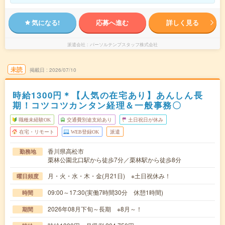
気になる!
応募へ進む
詳しく見る
派遣会社
パーソルテンプスタッフ株式会社
未読
掲載日
2026/07/10
時給1300円＊【人気の在宅あり】あんしん長
期！コツコツカンタン経理＆一般事務〇
職種未経験OK
交通費別途支給あり
土日祝日が休み
在宅・リモート
WEB登録OK
派遣
香川県高松市
勤務地
栗林公園北口駅から徒歩7分／栗林駅から徒歩8分
月・火・水・木・金(月21日) ※土日祝休み！
曜日頻度
09:00～17:30(実働7時間30分 休憩1時間)
時間
2026年08月下旬～長期 ※8月～！
期間