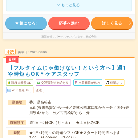
もっと見る
気になる!
応募へ進む
詳しく見る
派遣会社
パーソルテンプスタッフ株式会社
未読
掲載日
2026/08/06
NEW
【フルタイムじゃ働けない！という方へ】週1
や時短もOK＊ケアスタッフ
職種未経験OK
交通費別途支給あり
土日祝日が休み
残業なし
WEB登録OK
派遣
香川県高松市
勤務地
元山(香川県)駅から---分／栗林公園北口駅から---分／国分(香
川県)駅から---分／古高松駅から---分
週1日～5日OK（月～金） ★土日休みOK
曜日頻度
★1日4時間～の時短シフトOK★スタート時間選べます！
時間
7:00～16:009:00～17:0011:…