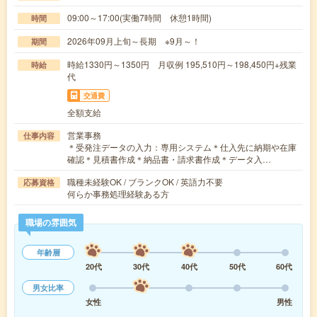
09:00～17:00(実働7時間 休憩1時間)
時間
2026年09月上旬～長期 ※9月～！
期間
時給1330円～1350円 月収例 195,510円～198,450円+残業
時給
代
交通費
全額支給
営業事務
仕事内容
＊受発注データの入力：専用システム＊仕入先に納期や在庫
確認＊見積書作成＊納品書・請求書作成＊データ入…
職種未経験OK / ブランクOK / 英語力不要
応募資格
何らか事務処理経験ある方
職場の雰囲気
年齢層
20代
30代
40代
50代
60代
男女比率
女性
男性