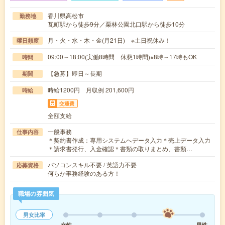
香川県高松市
勤務地
瓦町駅から徒歩9分／栗林公園北口駅から徒歩10分
月・火・水・木・金(月21日) ※土日祝休み！
曜日頻度
09:00～18:00(実働8時間 休憩1時間)※8時～17時もOK
時間
【急募】即日～長期
期間
時給1200円 月収例 201,600円
時給
交通費
全額支給
一般事務
仕事内容
＊契約書作成：専用システムへデータ入力＊売上データ入力
＊請求書発行、入金確認＊書類の取りまとめ、書類…
パソコンスキル不要 / 英語力不要
応募資格
何らか事務経験のある方！
職場の雰囲気
男女比率
女性
男性