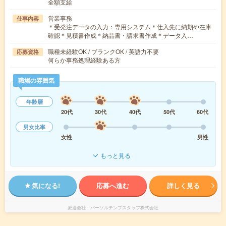
全額支給
営業事務
仕事内容
＊受発注データの入力：専用システム＊仕入先に納期や在庫
確認＊見積書作成＊納品書・請求書作成＊データ入…
職種未経験OK / ブランクOK / 英語力不要
応募資格
何らか事務処理経験ある方
職場の雰囲気
年齢層
20代
30代
40代
50代
60代
男女比率
女性
男性
もっと見る
気になる!
応募へ進む
詳しく見る
派遣会社
パーソルテンプスタッフ株式会社