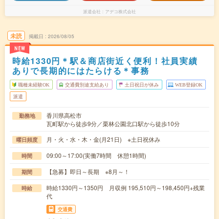
派遣会社
アデコ株式会社
未読
掲載日
2026/08/05
NEW
時給1330円＊駅＆商店街近く便利！社員実績
ありで長期的にはたらける＊事務
職種未経験OK
交通費別途支給あり
土日祝日が休み
WEB登録OK
派遣
香川県高松市
勤務地
瓦町駅から徒歩9分／栗林公園北口駅から徒歩10分
月・火・水・木・金(月21日) ※土日祝休み
曜日頻度
09:00～17:00(実働7時間 休憩1時間)
時間
【急募】即日～長期 ※8月～！
期間
時給1330円～1350円 月収例 195,510円～198,450円+残業
時給
代
交通費