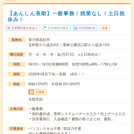
【あんしん長期】一般事務！残業なし！土日祝
休み！
交通費別途支給あり
土日祝日が休み
WEB登録OK
派遣
香川県高松市
勤務地
瓦町駅から徒歩9分／栗林公園北口駅から徒歩10分
月・火・水・木・金(月21日) ※土日祝休み！
曜日頻度
09:00～18:00(実働8時間 休憩1時間)※8時～17時もOK
時間
2026年08月下旬～長期 ※8月～！
期間
時給1200円 月収例 201,600円
時給
交通費
全額支給
一般事務
仕事内容
＊契約書作成：専用システムへデータ入力＊売上データ入力
＊請求書発行、入金確認＊書類の取りまとめ、書類…
パソコンスキル不要 / 英語力不要
応募資格
何らか事務経験のある方！