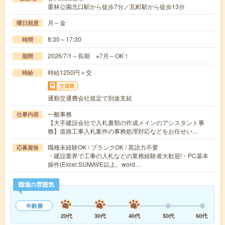
栗林公園北口駅から徒歩7分／瓦町駅から徒歩13分
月～金
曜日頻度
8:30～17:30
時間
2026/7/1～長期 ※7月～OK！
期間
時給1250円＋交
時給
交通費
通勤交通費会社規定で別途支給
一般事務
仕事内容
【大手建設会社で入札書類の作成メインのアシスタント事
務】道路工事入札案件の事務処理対応などをお任せい…
職種未経験OK / ブランクOK / 英語力不要
応募資格
・建設業界で工事の入札などの業務経験者大歓迎!・PC基本
操作(Excel:SUMAVE以上、word…
職場の雰囲気
年齢層
20代
30代
40代
50代
60代