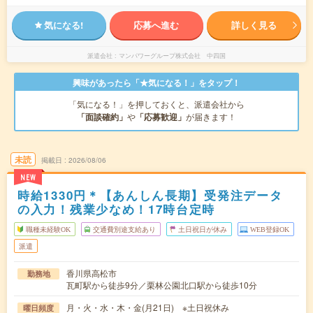
気になる!
応募へ進む
詳しく見る
派遣会社
マンパワーグループ株式会社 中四国
興味があったら「★気になる！」をタップ！
「気になる！」を押しておくと、派遣会社から
「面談確約」
や
「応募歓迎」
が届きます！
未読
掲載日
2026/08/06
NEW
時給1330円＊【あんしん長期】受発注データ
の入力！残業少なめ！17時台定時
職種未経験OK
交通費別途支給あり
土日祝日が休み
WEB登録OK
派遣
香川県高松市
勤務地
瓦町駅から徒歩9分／栗林公園北口駅から徒歩10分
月・火・水・木・金(月21日) ※土日祝休み
曜日頻度