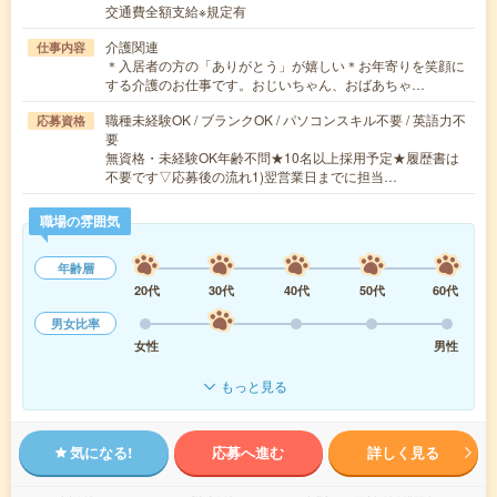
交通費全額支給※規定有
介護関連
仕事内容
＊入居者の方の「ありがとう」が嬉しい＊お年寄りを笑顔に
する介護のお仕事です。おじいちゃん、おばあちゃ…
職種未経験OK / ブランクOK / パソコンスキル不要 / 英語力不
応募資格
要
無資格・未経験OK年齢不問★10名以上採用予定★履歴書は
不要です▽応募後の流れ1)翌営業日までに担当…
職場の雰囲気
年齢層
20代
30代
40代
50代
60代
男女比率
女性
男性
もっと見る
気になる!
応募へ進む
詳しく見る