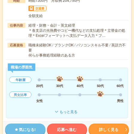
時給1300円 月収例 204,750円
時給
交通費
全額支給
経理・財務・会計・英文経理
仕事内容
＊各支店の光熱費やコピー機代などの支払処理＊立替金の処
理＊Excelフォーマットへ支払データ入力＊フ…
職種未経験OK / ブランクOK / パソコンスキル不要 / 英語力不
応募資格
要
何らか事務処理経験のある方
職場の雰囲気
年齢層
20代
30代
40代
50代
60代
男女比率
女性
男性
もっと見る
気になる!
応募へ進む
詳しく見る