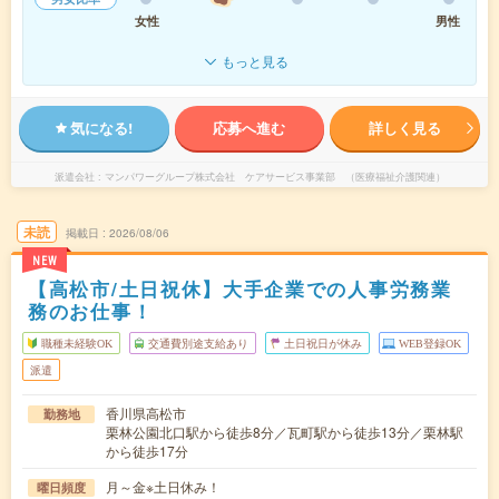
女性
男性
もっと見る
気になる!
応募へ進む
詳しく見る
派遣会社
マンパワーグループ株式会社 ケアサービス事業部 （医療福祉介護関連）
未読
掲載日
2026/08/06
NEW
【高松市/土日祝休】大手企業での人事労務業
務のお仕事！
職種未経験OK
交通費別途支給あり
土日祝日が休み
WEB登録OK
派遣
香川県高松市
勤務地
栗林公園北口駅から徒歩8分／瓦町駅から徒歩13分／栗林駅
から徒歩17分
月～金※土日休み！
曜日頻度