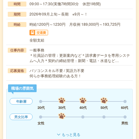
09:00～17:30(実働7時間30分 休憩1時間)
時間
2026年09月上旬～長期 ※9月～！
期間
時給1200円～1230円 月収例 189,000円～193,725円
時給
交通費
全額支給
一般事務
仕事内容
＊社員証の管理：更新案内など＊請求書データを専用システ
ムへ入力＊契約の締結管理：新聞・電話・水道など…
パソコンスキル不要 / 英語力不要
応募資格
何らか事務処理経験のある方！
職場の雰囲気
年齢層
20代
30代
40代
50代
60代
男女比率
女性
男性
もっと見る