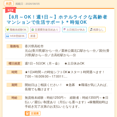
未読
掲載日
2026/08/05
NEW
【8月～OK！週1日～】ホテルライクな高齢者
マンションで生活サポート＊時短OK
職種未経験OK
交通費別途支給あり
土日祝日が休み
残業なし
WEB登録OK
派遣
香川県高松市
勤務地
元山(香川県)駅から---分／栗林公園北口駅から---分／国分(香
川県)駅から---分／古高松駅から---分
週1日～5日OK（月～金） ★土日休みOK
曜日頻度
★1日4時間～の時短シフトOK★スタート時間選べます！
時間
7:00～16:009:00～17:0011:…
開始日はご相談ください！ ★急募 ★職場が気に入れば、
期間
長期でも働けます！
無資格未経験：時給1250円～ 経験者：時給1350円～★日
時給
払い／週払い制度あり（月払いも選べます）※稼働開始時は
手続き完了次第のお支払いとなります。
交通費