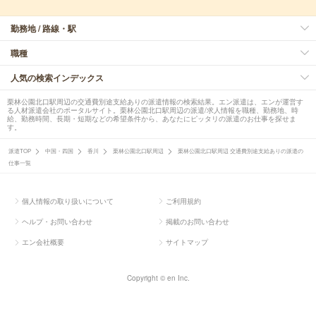
勤務地 / 路線・駅
職種
人気の検索インデックス
栗林公園北口駅周辺の交通費別途支給ありの派遣情報の検索結果。エン派遣は、エンが運営す
る人材派遣会社のポータルサイト。栗林公園北口駅周辺の派遣/求人情報を職種、勤務地、時
給、勤務時間、長期・短期などの希望条件から、あなたにピッタリの派遣のお仕事を探せま
す。
派遣TOP
中国・四国
香川
栗林公園北口駅周辺
栗林公園北口駅周辺 交通費別途支給ありの派遣の
仕事一覧
個人情報の取り扱いについて
ご利用規約
ヘルプ・お問い合わせ
掲載のお問い合わせ
エン会社概要
サイトマップ
Copyright © en Inc.