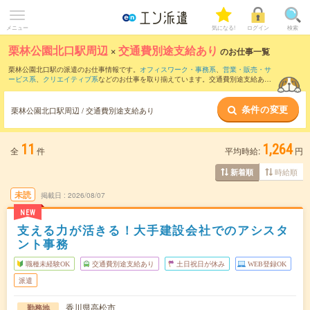
メニュー
気になる!
ログイン
検索
栗林公園北口駅周辺
×
交通費別途支給あり
のお仕事一覧
栗林公園北口駅の派遣のお仕事情報です。
オフィスワーク・事務系
、
営業・販売・サ
ービス系
、
クリエイティブ系
などのお仕事を取り揃えています。交通費別途支給あり
の条件の他に、
職種未経験OK
、
友だちと一緒の応募OK
、
週4日勤務
などのこだわり条
件も取り揃えています。
条件の変更
栗林公園北口駅周辺 / 交通費別途支給あり
11
1,264
全
件
平均時給:
円
時給順
新着順
未読
掲載日
2026/08/07
NEW
支える力が活きる！大手建設会社でのアシスタ
ント事務
職種未経験OK
交通費別途支給あり
土日祝日が休み
WEB登録OK
派遣
香川県高松市
勤務地