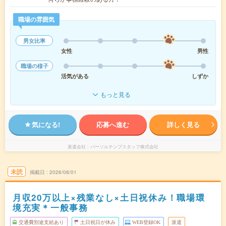
職場の雰囲気
男女比率
女性
男性
職場の様子
活気がある
しずか
もっと見る
気になる!
応募へ進む
詳しく見る
派遣会社
パーソルテンプスタッフ株式会社
未読
掲載日
2026/08/01
月収20万以上×残業なし×土日祝休み！職場環
境充実＊一般事務
交通費別途支給あり
土日祝日が休み
WEB登録OK
派遣