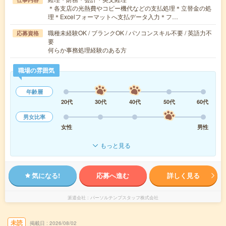
＊各支店の光熱費やコピー機代などの支払処理＊立替金の処
理＊Excelフォーマットへ支払データ入力＊フ…
職種未経験OK / ブランクOK / パソコンスキル不要 / 英語力不
応募資格
要
何らか事務処理経験のある方
職場の雰囲気
年齢層
20代
30代
40代
50代
60代
男女比率
女性
男性
もっと見る
気になる!
応募へ進む
詳しく見る
派遣会社
パーソルテンプスタッフ株式会社
未読
掲載日
2026/08/02