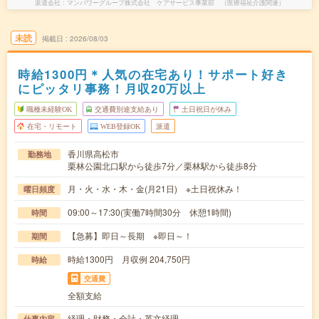
派遣会社
マンパワーグループ株式会社 ケアサービス事業部 （医療福祉介護関連）
未読
掲載日
2026/08/03
時給1300円＊人気の在宅あり！サポート好き
にピッタリ事務！月収20万以上
職種未経験OK
交通費別途支給あり
土日祝日が休み
在宅・リモート
WEB登録OK
派遣
香川県高松市
勤務地
栗林公園北口駅から徒歩7分／栗林駅から徒歩8分
月・火・水・木・金(月21日) ※土日祝休み！
曜日頻度
09:00～17:30(実働7時間30分 休憩1時間)
時間
【急募】即日～長期 ※即日～！
期間
時給1300円 月収例 204,750円
時給
交通費
全額支給
経理・財務・会計・英文経理
仕事内容