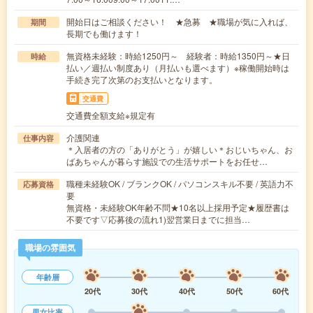
開始日はご相談ください！ ★急募 ★職場が気に入れば、
期間
長期でも働けます！
無資格未経験：時給1250円～ 経験者：時給1350円～★日
時給
払い／週払い制度あり（月払いも選べます）※稼働開始時は
手続き完了次第のお支払いとなります。
交通費
交通費全額支給※規定有
介護関連
仕事内容
＊入居者の方の「ありがとう」が嬉しい＊おじいちゃん、お
ばあちゃんが暮らす施設での生活サポートをお任せ…
職種未経験OK / ブランクOK / パソコンスキル不要 / 英語力不
応募資格
要
無資格・未経験OK年齢不問★10名以上採用予定★履歴書は
不要です▽応募後の流れ1)翌営業日までに担当…
職場の雰囲気
年齢層
20代
30代
40代
50代
60代
男女比率