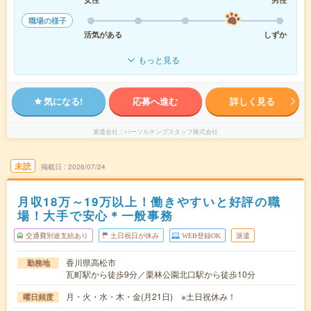
職場の様子
活気がある
しずか
もっと見る
気になる!
応募へ進む
詳しく見る
派遣会社
パーソルテンプスタッフ株式会社
未読
掲載日
2026/07/24
月収18万～19万以上！働きやすいと好評の職
場！大手で安心＊一般事務
交通費別途支給あり
土日祝日が休み
WEB登録OK
派遣
香川県高松市
勤務地
瓦町駅から徒歩9分／栗林公園北口駅から徒歩10分
月・火・水・木・金(月21日) ※土日祝休み！
曜日頻度