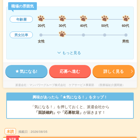
職場の雰囲気
年齢層
20代
30代
40代
50代
60代
男女比率
女性
男性
もっと見る
気になる!
応募へ進む
詳しく見る
派遣会社
マンパワーグループ株式会社 ケアサービス事業部 （医療福祉介護関連）
興味があったら「★気になる！」をタップ！
「気になる！」を押しておくと、派遣会社から
「面談確約」
や
「応募歓迎」
が届きます！
未読
掲載日
2026/08/05
NEW