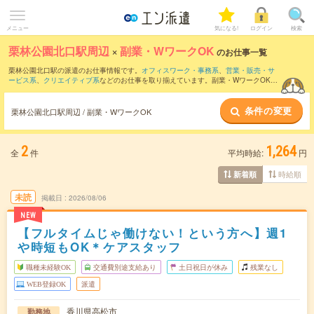
メニュー
気になる!
ログイン
検索
栗林公園北口駅周辺
×
副業・WワークOK
のお仕事一覧
栗林公園北口駅の派遣のお仕事情報です。
オフィスワーク・事務系
、
営業・販売・サ
ービス系
、
クリエイティブ系
などのお仕事を取り揃えています。副業・WワークOKの
条件の他に、
交通費別途支給あり
、
職種未経験OK
、
友だちと一緒の応募OK
などのこ
だわり条件も取り揃えています。
条件の変更
栗林公園北口駅周辺 / 副業・WワークOK
2
1,264
全
件
平均時給:
円
時給順
新着順
未読
掲載日
2026/08/06
NEW
【フルタイムじゃ働けない！という方へ】週1
や時短もOK＊ケアスタッフ
職種未経験OK
交通費別途支給あり
土日祝日が休み
残業なし
WEB登録OK
派遣
香川県高松市
勤務地