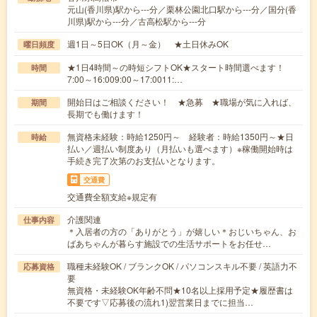
元山(香川県)駅から---分／栗林公園北口駅から---分／国分(香
川県)駅から---分／古高松駅から---分
週1日～5日OK（月～金） ★土日休みOK
曜日頻度
★1日4時間～の時短シフトOK★スタート時間選べます！
時間
7:00～16:009:00～17:0011:…
開始日はご相談ください！ ★急募 ★職場が気に入れば、
期間
長期でも働けます！
無資格未経験：時給1250円～ 経験者：時給1350円～★日
時給
払い／週払い制度あり（月払いも選べます）※稼働開始時は
手続き完了次第のお支払いとなります。
交通費
交通費全額支給※規定有
介護関連
仕事内容
＊入居者の方の「ありがとう」が嬉しい＊おじいちゃん、お
ばあちゃんが暮らす施設での生活サポートをお任せ…
職種未経験OK / ブランクOK / パソコンスキル不要 / 英語力不
応募資格
要
無資格・未経験OK年齢不問★10名以上採用予定★履歴書は
不要です▽応募後の流れ1)翌営業日までに担当…