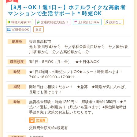
【8月～OK！週1日～】ホテルライクな高齢者
マンションで生活サポート＊時短OK
職種未経験OK
交通費別途支給あり
土日祝日が休み
残業なし
WEB登録OK
派遣
香川県高松市
勤務地
元山(香川県)駅から---分／栗林公園北口駅から---分／国分(香
川県)駅から---分／古高松駅から---分
週1日～5日OK（月～金） ★土日休みOK
曜日頻度
★1日4時間～の時短シフトOK★スタート時間選べます！
時間
7:00～16:009:00～17:0011:…
開始日はご相談ください！ ★急募 ★職場が気に入れば、
期間
長期でも働けます！
無資格未経験：時給1250円～ 経験者：時給1350円～★日
時給
払い／週払い制度あり（月払いも選べます）※稼働開始時は
手続き完了次第のお支払いとなります。
交通費
交通費全額支給※規定有