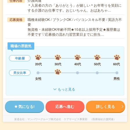
介護関連
仕事内容
＊入居者の方の「ありがとう」が嬉しい＊お年寄りを笑顔に
する介護のお仕事です。おじいちゃん、おばあちゃ…
職種未経験OK / ブランクOK / パソコンスキル不要 / 英語力不
応募資格
要
無資格・未経験OK年齢不問★10名以上採用予定★履歴書は
不要です▽応募後の流れ1)翌営業日までに担当…
職場の雰囲気
年齢層
20代
30代
40代
50代
60代
男女比率
女性
男性
もっと見る
気になる!
応募へ進む
詳しく見る
派遣会社
マンパワーグループ株式会社 ケアサービス事業部 （医療福祉介護関連）