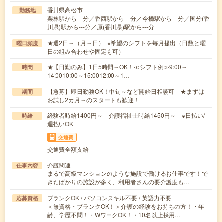
香川県高松市
勤務地
栗林駅から---分／香西駅から---分／今橋駅から---分／国分(香
川県)駅から---分／原(香川県)駅から---分
★週2日～（月～日） ※希望のシフトを毎月提出（日数と曜
曜日頻度
日の組み合わせや固定も可）
★【日勤のみ】1日5時間～OK！≪シフト例≫9:00～
時間
14:0010:00～15:0012:00～1…
【急募】即日勤務OK！中旬～など開始日相談可 ★まずは
期間
お試し2カ月～のスタートも歓迎！
経験者時給1400円～ 介護福祉士時給1450円～ ※日払い/
時給
週払いOK
交通費
交通費全額支給
介護関連
仕事内容
まるで高級マンションのような施設で働けるお仕事です！で
きたばかりの施設が多く、利用者さんの要介護度も…
ブランクOK / パソコンスキル不要 / 英語力不要
応募資格
＜無資格・ブランクOK！＞介護の経験をお持ちの方！・年
齢、学歴不問！・WワークOK！・10名以上採用…