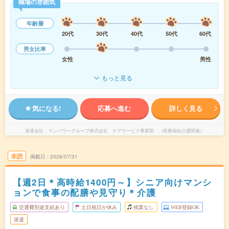
職場の雰囲気
年齢層
20代
30代
40代
50代
60代
男女比率
女性
男性
もっと見る
気になる!
応募へ進む
詳しく見る
派遣会社
マンパワーグループ株式会社 ケアサービス事業部 （医療福祉介護関連）
未読
掲載日
2026/07/31
【週2日＊高時給1400円～】シニア向けマンシ
ョンで食事の配膳や見守り＊介護
交通費別途支給あり
土日祝日が休み
残業なし
WEB登録OK
派遣