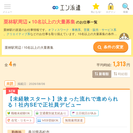
メニュー
気になる!
ログイン
検索
栗林駅周辺
×
10名以上の大量募集
のお仕事一覧
栗林駅の派遣のお仕事情報です。
オフィスワーク・事務系
、
営業・販売・サービス系
、
クリエイティブ系
などのお仕事を取り揃えています。10名以上の大量募集の条件の
他に、
交通費別途支給あり
、
職種未経験OK
、
友だちと一緒の応募OK
などのこだわり
条件も取り揃えています。
条件の変更
栗林駅周辺 / 10名以上の大量募集
4
1,313
全
件
平均時給:
円
時給順
新着順
未読
掲載日
2026/08/06
NEW
【未経験スタート】決まった流れで進められ
る！社内SEで正社員デビュー
職種未経験OK
交通費別途支給あり
土日祝日が休み
在宅・リモート
WEB登録OK
無期雇用派遣
香川県高松市
勤務地