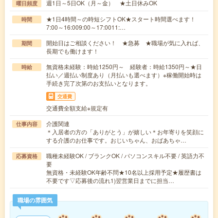
週1日～5日OK（月～金） ★土日休みOK
曜日頻度
★1日4時間～の時短シフトOK★スタート時間選べます！
時間
7:00～16:009:00～17:0011:…
開始日はご相談ください！ ★急募 ★職場が気に入れば、
期間
長期でも働けます！
無資格未経験：時給1250円～ 経験者：時給1350円～★日
時給
払い／週払い制度あり（月払いも選べます）※稼働開始時は
手続き完了次第のお支払いとなります。
交通費
交通費全額支給※規定有
介護関連
仕事内容
＊入居者の方の「ありがとう」が嬉しい＊お年寄りを笑顔に
する介護のお仕事です。おじいちゃん、おばあちゃ…
職種未経験OK / ブランクOK / パソコンスキル不要 / 英語力不
応募資格
要
無資格・未経験OK年齢不問★10名以上採用予定★履歴書は
不要です▽応募後の流れ1)翌営業日までに担当…
職場の雰囲気