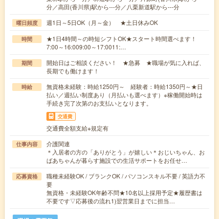
分／高田(香川県)駅から---分／八栗新道駅から---分
週1日～5日OK（月～金） ★土日休みOK
曜日頻度
★1日4時間～の時短シフトOK★スタート時間選べます！
時間
7:00～16:009:00～17:0011:…
開始日はご相談ください！ ★急募 ★職場が気に入れば、
期間
長期でも働けます！
無資格未経験：時給1250円～ 経験者：時給1350円～★日
時給
払い／週払い制度あり（月払いも選べます）※稼働開始時は
手続き完了次第のお支払いとなります。
交通費
交通費全額支給※規定有
介護関連
仕事内容
＊入居者の方の「ありがとう」が嬉しい＊おじいちゃん、お
ばあちゃんが暮らす施設での生活サポートをお任せ…
職種未経験OK / ブランクOK / パソコンスキル不要 / 英語力不
応募資格
要
無資格・未経験OK年齢不問★10名以上採用予定★履歴書は
不要です▽応募後の流れ1)翌営業日までに担当…