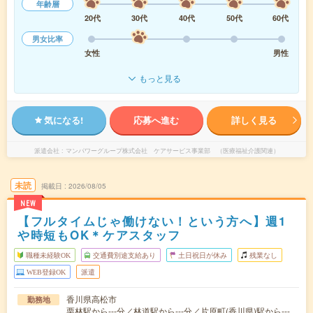
年齢層
20代
30代
40代
50代
60代
男女比率
女性
男性
もっと見る
気になる!
応募へ進む
詳しく見る
派遣会社
マンパワーグループ株式会社 ケアサービス事業部 （医療福祉介護関連）
未読
掲載日
2026/08/05
NEW
【フルタイムじゃ働けない！という方へ】週1
や時短もOK＊ケアスタッフ
職種未経験OK
交通費別途支給あり
土日祝日が休み
残業なし
WEB登録OK
派遣
香川県高松市
勤務地
栗林駅から---分／林道駅から---分／片原町(香川県)駅から---