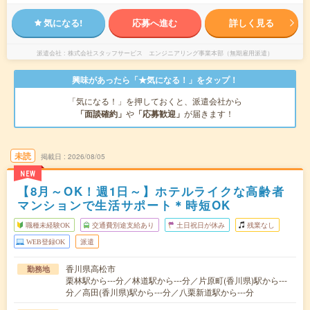
気になる!
応募へ進む
詳しく見る
派遣会社
株式会社スタッフサービス エンジニアリング事業本部（無期雇用派遣）
興味があったら「★気になる！」をタップ！
「気になる！」を押しておくと、派遣会社から
「面談確約」
や
「応募歓迎」
が届きます！
未読
掲載日
2026/08/05
NEW
【8月～OK！週1日～】ホテルライクな高齢者
マンションで生活サポート＊時短OK
職種未経験OK
交通費別途支給あり
土日祝日が休み
残業なし
WEB登録OK
派遣
香川県高松市
勤務地
栗林駅から---分／林道駅から---分／片原町(香川県)駅から---
分／高田(香川県)駅から---分／八栗新道駅から---分