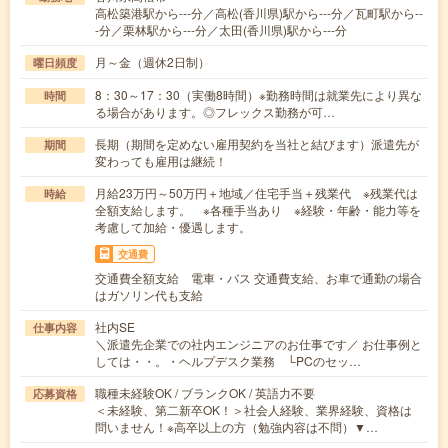
高松築港駅から---分／高松(香川県)駅から---分／瓦町駅から--
-分／栗林駅から---分／太田(香川県)駅から---分
月～金（週休2日制）
曜日頻度
8：30～17：30（実働8時間）※勤務時間は就業先により異な
時間
る場合があります。◎フレックス勤務が可…
長期（期間を定めない雇用契約を当社と結びます）派遣先が
期間
変わっても雇用は継続！
月給23万円～50万円＋地域／住宅手当＋残業代 ※残業代は
時給
全額支給します。 ※各種手当あり ※経験・年齢・能力等を
考慮して加給・優遇します。
交通費
交通費全額支給 電車・バス 交通費支給、お車で通勤の場合
はガソリン代も支給
社内SE
仕事内容
＼派遣先企業での社内エンジニアのお仕事です／ お仕事例と
しては・・。・ヘルプデスク業務 └PCのセッ…
職種未経験OK / ブランクOK / 英語力不要
応募資格
＜未経験、第二新卒OK！＞社会人経験、業界経験、資格は
問いません！※高卒以上の方（勉強内容は不問）▼…