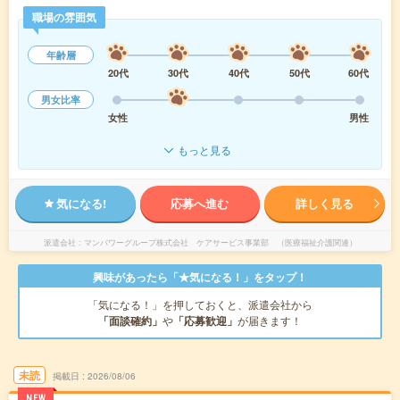
職場の雰囲気
年齢層
20代
30代
40代
50代
60代
男女比率
女性
男性
もっと見る
気になる!
応募へ進む
詳しく見る
派遣会社
マンパワーグループ株式会社 ケアサービス事業部 （医療福祉介護関連）
興味があったら「★気になる！」をタップ！
「気になる！」を押しておくと、派遣会社から
「面談確約」
や
「応募歓迎」
が届きます！
未読
掲載日
2026/08/06
NEW