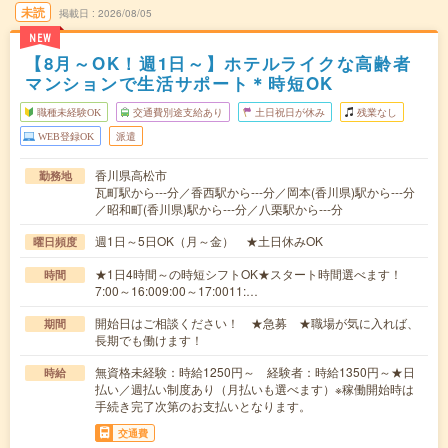
未読
掲載日
2026/08/05
NEW
【8月～OK！週1日～】ホテルライクな高齢者
マンションで生活サポート＊時短OK
職種未経験OK
交通費別途支給あり
土日祝日が休み
残業なし
WEB登録OK
派遣
香川県高松市
勤務地
瓦町駅から---分／香西駅から---分／岡本(香川県)駅から---分
／昭和町(香川県)駅から---分／八栗駅から---分
週1日～5日OK（月～金） ★土日休みOK
曜日頻度
★1日4時間～の時短シフトOK★スタート時間選べます！
時間
7:00～16:009:00～17:0011:…
開始日はご相談ください！ ★急募 ★職場が気に入れば、
期間
長期でも働けます！
無資格未経験：時給1250円～ 経験者：時給1350円～★日
時給
払い／週払い制度あり（月払いも選べます）※稼働開始時は
手続き完了次第のお支払いとなります。
交通費