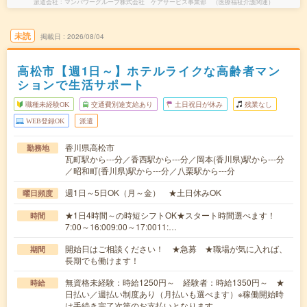
派遣会社
マンパワーグループ株式会社 ケアサービス事業部 （医療福祉介護関連）
未読
掲載日
2026/08/04
高松市【週1日～】ホテルライクな高齢者マン
ションで生活サポート
職種未経験OK
交通費別途支給あり
土日祝日が休み
残業なし
WEB登録OK
派遣
香川県高松市
勤務地
瓦町駅から---分／香西駅から---分／岡本(香川県)駅から---分
／昭和町(香川県)駅から---分／八栗駅から---分
週1日～5日OK（月～金） ★土日休みOK
曜日頻度
★1日4時間～の時短シフトOK★スタート時間選べます！
時間
7:00～16:009:00～17:0011:…
開始日はご相談ください！ ★急募 ★職場が気に入れば、
期間
長期でも働けます！
無資格未経験：時給1250円～ 経験者：時給1350円～ ★
時給
日払い／週払い制度あり（月払いも選べます）※稼働開始時
は手続き完了次第のお支払いとなります。