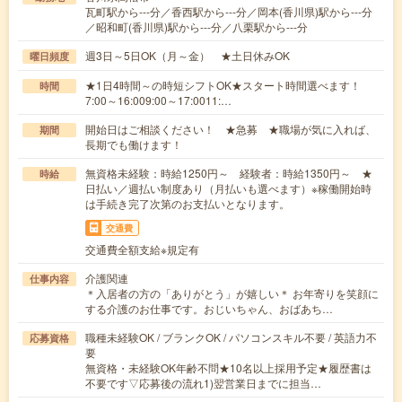
瓦町駅から---分／香西駅から---分／岡本(香川県)駅から---分
／昭和町(香川県)駅から---分／八栗駅から---分
週3日～5日OK（月～金） ★土日休みOK
曜日頻度
★1日4時間～の時短シフトOK★スタート時間選べます！
時間
7:00～16:009:00～17:0011:…
開始日はご相談ください！ ★急募 ★職場が気に入れば、
期間
長期でも働けます！
無資格未経験：時給1250円～ 経験者：時給1350円～ ★
時給
日払い／週払い制度あり（月払いも選べます）※稼働開始時
は手続き完了次第のお支払いとなります。
交通費
交通費全額支給※規定有
介護関連
仕事内容
＊入居者の方の「ありがとう」が嬉しい＊ お年寄りを笑顔に
する介護のお仕事です。おじいちゃん、おばあち…
職種未経験OK / ブランクOK / パソコンスキル不要 / 英語力不
応募資格
要
無資格・未経験OK年齢不問★10名以上採用予定★履歴書は
不要です▽応募後の流れ1)翌営業日までに担当…