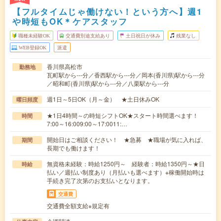
【フルタイムじゃ働けない！という方へ】週1
や時短もOK＊ケアスタッフ
職種未経験OK
交通費別途支給あり
土日祝日が休み
残業なし
WEB登録OK
派遣
香川県高松市
勤務地
瓦町駅から---分／香西駅から---分／岡本(香川県)駅から---分
／昭和町(香川県)駅から---分／八栗駅から---分
週1日～5日OK（月～金） ★土日休みOK
曜日頻度
★1日4時間～の時短シフトOK★スタート時間選べます！
時間
7:00～16:009:00～17:0011:…
開始日はご相談ください！ ★急募 ★職場が気に入れば、
期間
長期でも働けます！
無資格未経験：時給1250円～ 経験者：時給1350円～★日
時給
払い／週払い制度あり（月払いも選べます）※稼働開始時は
手続き完了次第のお支払いとなります。
交通費
交通費全額支給※規定有