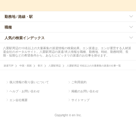
勤務地 / 路線・駅
職種
人気の検索インデックス
八栗駅周辺の10名以上の大量募集の派遣情報の検索結果。エン派遣は、エンが運営する人材派
遣会社のポータルサイト。八栗駅周辺の派遣/求人情報を職種、勤務地、時給、勤務時間、長
期・短期などの希望条件から、あなたにピッタリの派遣のお仕事を探せます。
派遣TOP
中国・四国
香川
八栗駅周辺
八栗駅周辺 10名以上の大量募集の派遣の仕事一覧
個人情報の取り扱いについて
ご利用規約
ヘルプ・お問い合わせ
掲載のお問い合わせ
エン会社概要
サイトマップ
Copyright © en Inc.