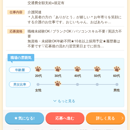
交通費全額支給※規定有
介護関連
仕事内容
＊入居者の方の「ありがとう」が嬉しい＊お年寄りを笑顔に
する介護のお仕事です。おじいちゃん、おばあちゃ…
職種未経験OK / ブランクOK / パソコンスキル不要 / 英語力不
応募資格
要
無資格・未経験OK年齢不問★10名以上採用予定★履歴書は
不要です▽応募後の流れ1)翌営業日までに担当…
職場の雰囲気
年齢層
20代
30代
40代
50代
60代
男女比率
女性
男性
もっと見る
気になる!
応募へ進む
詳しく見る