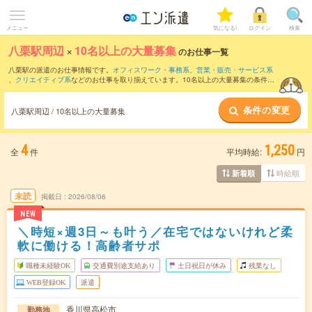
メニュー
気になる!
ログイン
検索
八栗駅周辺
×
10名以上の大量募集
のお仕事一覧
八栗駅の派遣のお仕事情報です。
オフィスワーク・事務系
、
営業・販売・サービス系
、
クリエイティブ系
などのお仕事を取り揃えています。10名以上の大量募集の条件の
他に、
交通費別途支給あり
、
職種未経験OK
、
友だちと一緒の応募OK
などのこだわり
条件も取り揃えています。
条件の変更
八栗駅周辺 / 10名以上の大量募集
4
1,250
全
件
平均時給:
円
時給順
新着順
未読
掲載日
2026/08/06
NEW
＼時短×週3日～も叶う／在宅ではないけれど柔
軟に働ける！高齢者サポ
職種未経験OK
交通費別途支給あり
土日祝日が休み
残業なし
WEB登録OK
派遣
香川県高松市
勤務地