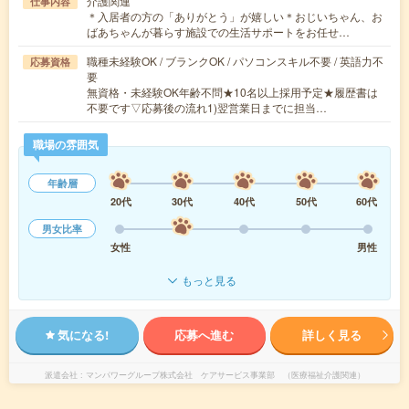
介護関連
仕事内容
＊入居者の方の「ありがとう」が嬉しい＊おじいちゃん、お
ばあちゃんが暮らす施設での生活サポートをお任せ…
職種未経験OK / ブランクOK / パソコンスキル不要 / 英語力不
応募資格
要
無資格・未経験OK年齢不問★10名以上採用予定★履歴書は
不要です▽応募後の流れ1)翌営業日までに担当…
職場の雰囲気
年齢層
20代
30代
40代
50代
60代
男女比率
女性
男性
もっと見る
気になる!
応募へ進む
詳しく見る
派遣会社
マンパワーグループ株式会社 ケアサービス事業部 （医療福祉介護関連）