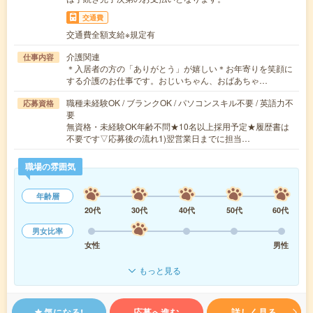
交通費
交通費全額支給※規定有
介護関連
仕事内容
＊入居者の方の「ありがとう」が嬉しい＊お年寄りを笑顔に
する介護のお仕事です。おじいちゃん、おばあちゃ…
職種未経験OK / ブランクOK / パソコンスキル不要 / 英語力不
応募資格
要
無資格・未経験OK年齢不問★10名以上採用予定★履歴書は
不要です▽応募後の流れ1)翌営業日までに担当…
職場の雰囲気
年齢層
20代
30代
40代
50代
60代
男女比率
女性
男性
もっと見る
気になる!
応募へ進む
詳しく見る