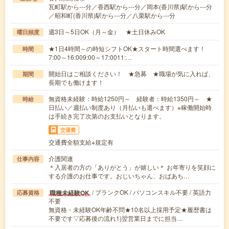
瓦町駅から---分／香西駅から---分／岡本(香川県)駅から---分
／昭和町(香川県)駅から---分／八栗駅から---分
週3日～5日OK（月～金） ★土日休みOK
曜日頻度
★1日4時間～の時短シフトOK★スタート時間選べます！
時間
7:00～16:009:00～17:0011:…
開始日はご相談ください！ ★急募 ★職場が気に入れば、
期間
長期でも働けます！
無資格未経験：時給1250円～ 経験者：時給1350円～ ★
時給
日払い／週払い制度あり（月払いも選べます）※稼働開始時
は手続き完了次第のお支払いとなります。
交通費
交通費全額支給※規定有
介護関連
仕事内容
＊入居者の方の「ありがとう」が嬉しい＊ お年寄りを笑顔に
する介護のお仕事です。おじいちゃん、おばあち…
/ ブランクOK / パソコンスキル不要 / 英語力
職種未経験OK
応募資格
不要
無資格・未経験OK年齢不問★10名以上採用予定★履歴書は
不要です▽応募後の流れ1)翌営業日までに担当…