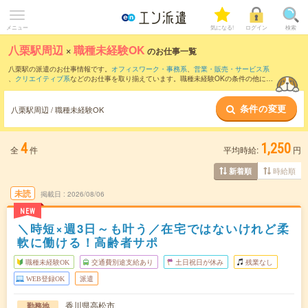
メニュー
気になる!
ログイン
検索
八栗駅周辺
×
職種未経験OK
のお仕事一覧
八栗駅の派遣のお仕事情報です。
オフィスワーク・事務系
、
営業・販売・サービス系
、
クリエイティブ系
などのお仕事を取り揃えています。職種未経験OKの条件の他に、
交通費別途支給あり
、
友だちと一緒の応募OK
、
週4日勤務
などのこだわり条件も取り
揃えています。
条件の変更
八栗駅周辺 / 職種未経験OK
4
1,250
全
件
平均時給:
円
時給順
新着順
未読
掲載日
2026/08/06
NEW
＼時短×週3日～も叶う／在宅ではないけれど柔
軟に働ける！高齢者サポ
職種未経験OK
交通費別途支給あり
土日祝日が休み
残業なし
WEB登録OK
派遣
香川県高松市
勤務地