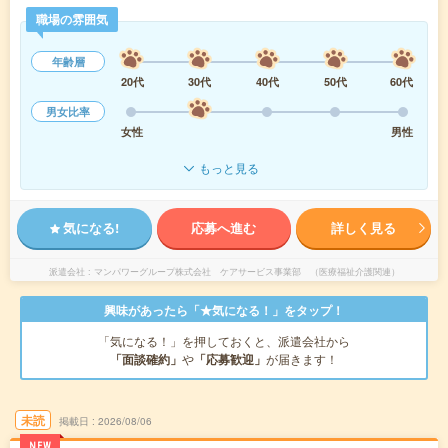
職場の雰囲気
年齢層
20代
30代
40代
50代
60代
男女比率
女性
男性
もっと見る
気になる!
応募へ進む
詳しく見る
派遣会社
マンパワーグループ株式会社 ケアサービス事業部 （医療福祉介護関連）
興味があったら「★気になる！」をタップ！
「気になる！」を押しておくと、派遣会社から
「面談確約」
や
「応募歓迎」
が届きます！
未読
掲載日
2026/08/06
NEW