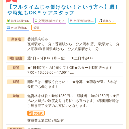
【フルタイムじゃ働けない！という方へ】週1
や時短もOK＊ケアスタッフ
職種未経験OK
交通費別途支給あり
土日祝日が休み
残業なし
WEB登録OK
派遣
香川県高松市
勤務地
瓦町駅から---分／香西駅から---分／岡本(香川県)駅から---分
／昭和町(香川県)駅から---分／八栗駅から---分
週1日～5日OK（月～金） ★土日休みOK
曜日頻度
★1日4時間～の時短シフトOK★スタート時間選べます！
時間
7:00～16:009:00～17:0011:…
開始日はご相談ください！ ★急募 ★職場が気に入れば、
期間
長期でも働けます！
無資格未経験：時給1250円～ 経験者：時給1350円～★日
時給
払い／週払い制度あり（月払いも選べます）※稼働開始時は
手続き完了次第のお支払いとなります。
交通費
交通費全額支給※規定有