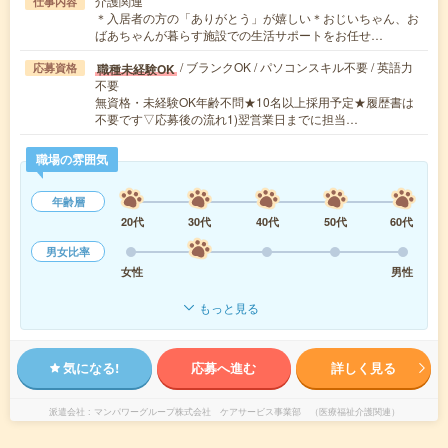
介護関連
仕事内容
＊入居者の方の「ありがとう」が嬉しい＊おじいちゃん、お
ばあちゃんが暮らす施設での生活サポートをお任せ…
/ ブランクOK / パソコンスキル不要 / 英語力
職種未経験OK
応募資格
不要
無資格・未経験OK年齢不問★10名以上採用予定★履歴書は
不要です▽応募後の流れ1)翌営業日までに担当…
職場の雰囲気
年齢層
20代
30代
40代
50代
60代
男女比率
女性
男性
もっと見る
気になる!
応募へ進む
詳しく見る
派遣会社
マンパワーグループ株式会社 ケアサービス事業部 （医療福祉介護関連）