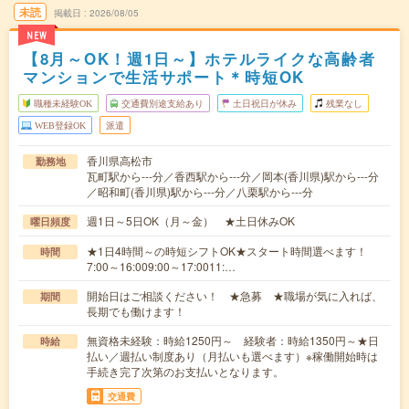
未読
掲載日
2026/08/05
NEW
【8月～OK！週1日～】ホテルライクな高齢者
マンションで生活サポート＊時短OK
職種未経験OK
交通費別途支給あり
土日祝日が休み
残業なし
WEB登録OK
派遣
香川県高松市
勤務地
瓦町駅から---分／香西駅から---分／岡本(香川県)駅から---分
／昭和町(香川県)駅から---分／八栗駅から---分
週1日～5日OK（月～金） ★土日休みOK
曜日頻度
★1日4時間～の時短シフトOK★スタート時間選べます！
時間
7:00～16:009:00～17:0011:…
開始日はご相談ください！ ★急募 ★職場が気に入れば、
期間
長期でも働けます！
無資格未経験：時給1250円～ 経験者：時給1350円～★日
時給
払い／週払い制度あり（月払いも選べます）※稼働開始時は
手続き完了次第のお支払いとなります。
交通費