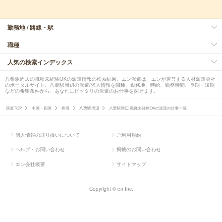
勤務地 / 路線・駅
職種
人気の検索インデックス
八栗駅周辺の職種未経験OKの派遣情報の検索結果。エン派遣は、エンが運営する人材派遣会社
のポータルサイト。八栗駅周辺の派遣/求人情報を職種、勤務地、時給、勤務時間、長期・短期
などの希望条件から、あなたにピッタリの派遣のお仕事を探せます。
派遣TOP
中国・四国
香川
八栗駅周辺
八栗駅周辺 職種未経験OKの派遣の仕事一覧
個人情報の取り扱いについて
ご利用規約
ヘルプ・お問い合わせ
掲載のお問い合わせ
エン会社概要
サイトマップ
Copyright © en Inc.