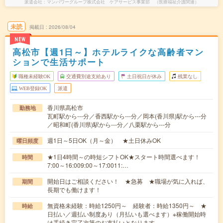
派遣会社
マンパワーグループ株式会社 ケアサービス事業部 （医療福祉介護関連）
未読
掲載日
2026/08/04
NEW
高松市【週1日～】ホテルライクな高齢者マン
ションで生活サポート
職種未経験OK
交通費別途支給あり
土日祝日が休み
残業なし
WEB登録OK
派遣
香川県高松市
勤務地
瓦町駅から---分／香西駅から---分／岡本(香川県)駅から---分
／昭和町(香川県)駅から---分／八栗駅から---分
週1日～5日OK（月～金） ★土日休みOK
曜日頻度
★1日4時間～の時短シフトOK★スタート時間選べます！
時間
7:00～16:009:00～17:0011:…
開始日はご相談ください！ ★急募 ★職場が気に入れば、
期間
長期でも働けます！
無資格未経験：時給1250円～ 経験者：時給1350円～ ★
時給
日払い／週払い制度あり（月払いも選べます）※稼働開始時
は手続き完了次第のお支払いとなります。