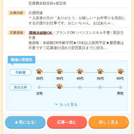
交通費全額支給※規定有
介護関連
仕事内容
＊入居者の方の「ありがとう」が嬉しい＊お年寄りを笑顔に
する介護のお仕事です。おじいちゃん、おばあちゃ…
/ ブランクOK / パソコンスキル不要 / 英語力
職種未経験OK
応募資格
不要
無資格・未経験OK年齢不問★10名以上採用予定★履歴書は
不要です▽応募後の流れ1)翌営業日までに担当…
職場の雰囲気
年齢層
20代
30代
40代
50代
60代
男女比率
女性
男性
もっと見る
気になる!
応募へ進む
詳しく見る