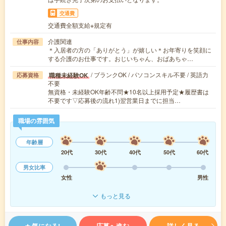
交通費
交通費全額支給※規定有
介護関連
仕事内容
＊入居者の方の「ありがとう」が嬉しい＊お年寄りを笑顔に
する介護のお仕事です。おじいちゃん、おばあちゃ…
/ ブランクOK / パソコンスキル不要 / 英語力
職種未経験OK
応募資格
不要
無資格・未経験OK年齢不問★10名以上採用予定★履歴書は
不要です▽応募後の流れ1)翌営業日までに担当…
職場の雰囲気
年齢層
20代
30代
40代
50代
60代
男女比率
女性
男性
もっと見る
気になる!
応募へ進む
詳しく見る