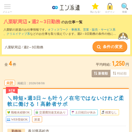
メニュー
気になる!
ログイン
検索
八栗駅周辺
×
週2～3日勤務
のお仕事一覧
八栗駅の派遣のお仕事情報です。
オフィスワーク・事務系
、
営業・販売・サービス系
、
クリエイティブ系
などのお仕事を取り揃えています。週2～3日勤務の条件の他に、
交通費別途支給あり
、
職種未経験OK
、
友だちと一緒の応募OK
などのこだわり条件も
取り揃えています。
条件の変更
八栗駅周辺 / 週2～3日勤務
4
1,250
全
件
平均時給:
円
時給順
新着順
未読
掲載日
2026/08/06
NEW
＼時短×週3日～も叶う／在宅ではないけれど柔
軟に働ける！高齢者サポ
職種未経験OK
交通費別途支給あり
土日祝日が休み
残業なし
WEB登録OK
派遣
香川県高松市
勤務地