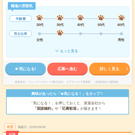
職場の雰囲気
年齢層
20代
30代
40代
50代
60代
男女比率
女性
男性
もっと見る
気になる!
応募へ進む
詳しく見る
派遣会社
マンパワーグループ株式会社 ケアサービス事業部 （医療福祉介護関連）
興味があったら「★気になる！」をタップ！
「気になる！」を押しておくと、派遣会社から
「面談確約」
や
「応募歓迎」
が届きます！
未読
掲載日
2026/08/06
NEW