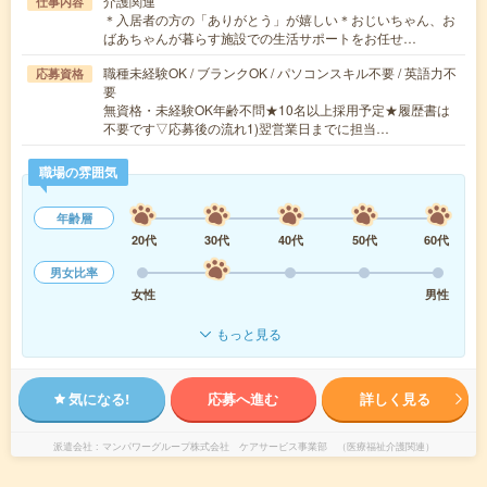
介護関連
仕事内容
＊入居者の方の「ありがとう」が嬉しい＊おじいちゃん、お
ばあちゃんが暮らす施設での生活サポートをお任せ…
職種未経験OK / ブランクOK / パソコンスキル不要 / 英語力不
応募資格
要
無資格・未経験OK年齢不問★10名以上採用予定★履歴書は
不要です▽応募後の流れ1)翌営業日までに担当…
職場の雰囲気
年齢層
20代
30代
40代
50代
60代
男女比率
女性
男性
もっと見る
気になる!
応募へ進む
詳しく見る
派遣会社
マンパワーグループ株式会社 ケアサービス事業部 （医療福祉介護関連）