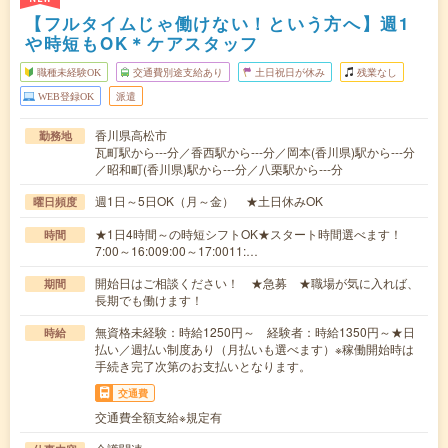
【フルタイムじゃ働けない！という方へ】週1
や時短もOK＊ケアスタッフ
職種未経験OK
交通費別途支給あり
土日祝日が休み
残業なし
WEB登録OK
派遣
香川県高松市
勤務地
瓦町駅から---分／香西駅から---分／岡本(香川県)駅から---分
／昭和町(香川県)駅から---分／八栗駅から---分
週1日～5日OK（月～金） ★土日休みOK
曜日頻度
★1日4時間～の時短シフトOK★スタート時間選べます！
時間
7:00～16:009:00～17:0011:…
開始日はご相談ください！ ★急募 ★職場が気に入れば、
期間
長期でも働けます！
無資格未経験：時給1250円～ 経験者：時給1350円～★日
時給
払い／週払い制度あり（月払いも選べます）※稼働開始時は
手続き完了次第のお支払いとなります。
交通費
交通費全額支給※規定有