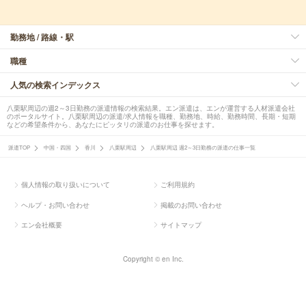
勤務地 / 路線・駅
職種
人気の検索インデックス
八栗駅周辺の週2～3日勤務の派遣情報の検索結果。エン派遣は、エンが運営する人材派遣会社
のポータルサイト。八栗駅周辺の派遣/求人情報を職種、勤務地、時給、勤務時間、長期・短期
などの希望条件から、あなたにピッタリの派遣のお仕事を探せます。
派遣TOP
中国・四国
香川
八栗駅周辺
八栗駅周辺 週2～3日勤務の派遣の仕事一覧
個人情報の取り扱いについて
ご利用規約
ヘルプ・お問い合わせ
掲載のお問い合わせ
エン会社概要
サイトマップ
Copyright © en Inc.