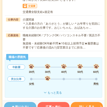
交通費
交通費全額支給※規定有
介護関連
仕事内容
＊入居者の方の「ありがとう」が嬉しい＊お年寄りを笑顔に
する介護のお仕事です。おじいちゃん、おばあちゃ…
職種未経験OK / ブランクOK / パソコンスキル不要 / 英語力不
応募資格
要
無資格・未経験OK年齢不問★10名以上採用予定★履歴書は
不要です▽応募後の流れ1)翌営業日までに担当…
職場の雰囲気
年齢層
20代
30代
40代
50代
60代
男女比率
女性
男性
もっと見る
気になる!
応募へ進む
詳しく見る