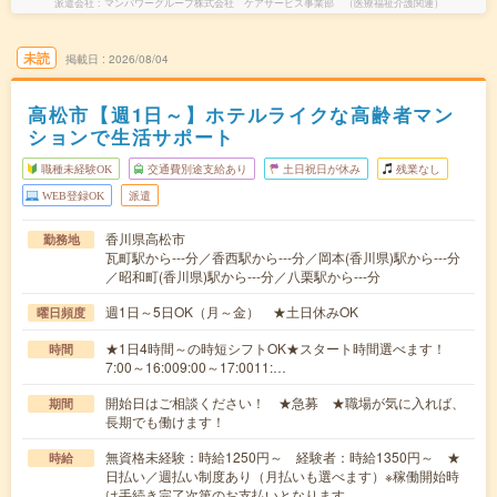
派遣会社
マンパワーグループ株式会社 ケアサービス事業部 （医療福祉介護関連）
未読
掲載日
2026/08/04
高松市【週1日～】ホテルライクな高齢者マン
ションで生活サポート
職種未経験OK
交通費別途支給あり
土日祝日が休み
残業なし
WEB登録OK
派遣
香川県高松市
勤務地
瓦町駅から---分／香西駅から---分／岡本(香川県)駅から---分
／昭和町(香川県)駅から---分／八栗駅から---分
週1日～5日OK（月～金） ★土日休みOK
曜日頻度
★1日4時間～の時短シフトOK★スタート時間選べます！
時間
7:00～16:009:00～17:0011:…
開始日はご相談ください！ ★急募 ★職場が気に入れば、
期間
長期でも働けます！
無資格未経験：時給1250円～ 経験者：時給1350円～ ★
時給
日払い／週払い制度あり（月払いも選べます）※稼働開始時
は手続き完了次第のお支払いとなります。