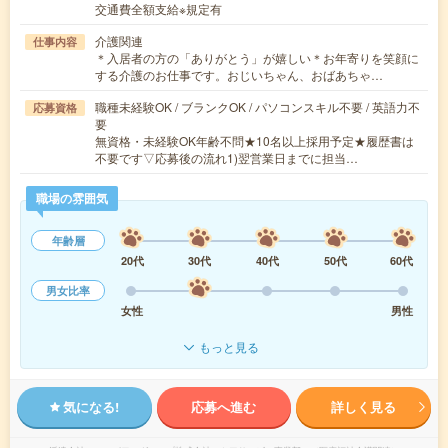
交通費全額支給※規定有
介護関連
仕事内容
＊入居者の方の「ありがとう」が嬉しい＊お年寄りを笑顔に
する介護のお仕事です。おじいちゃん、おばあちゃ…
職種未経験OK / ブランクOK / パソコンスキル不要 / 英語力不
応募資格
要
無資格・未経験OK年齢不問★10名以上採用予定★履歴書は
不要です▽応募後の流れ1)翌営業日までに担当…
職場の雰囲気
年齢層
20代
30代
40代
50代
60代
男女比率
女性
男性
もっと見る
気になる!
応募へ進む
詳しく見る