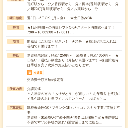
瓦町駅から---分／香西駅から---分／岡本(香川県)駅から---分
／昭和町(香川県)駅から---分／八栗駅から---分
週3日～5日OK（月～金） ★土日休みOK
曜日頻度
★1日4時間～の時短シフトOK★スタート時間選べます！
時間
7:00～16:009:00～17:0011:…
開始日はご相談ください！ ★急募 ★職場が気に入れば、
期間
長期でも働けます！
無資格未経験：時給1250円～ 経験者：時給1350円～ ★
時給
日払い／週払い制度あり（月払いも選べます）※稼働開始時
は手続き完了次第のお支払いとなります。
交通費
交通費全額支給※規定有
介護関連
仕事内容
＊入居者の方の「ありがとう」が嬉しい＊ お年寄りを笑顔に
する介護のお仕事です。おじいちゃん、おばあち…
職種未経験OK / ブランクOK / パソコンスキル不要 / 英語力不
応募資格
要
無資格・未経験OK年齢不問★10名以上採用予定★履歴書は
不要です▽応募後の流れ1)翌営業日までに担当…