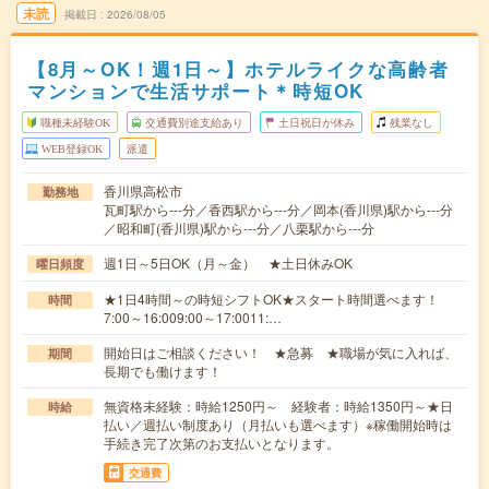
未読
掲載日
2026/08/05
【8月～OK！週1日～】ホテルライクな高齢者
マンションで生活サポート＊時短OK
職種未経験OK
交通費別途支給あり
土日祝日が休み
残業なし
WEB登録OK
派遣
香川県高松市
勤務地
瓦町駅から---分／香西駅から---分／岡本(香川県)駅から---分
／昭和町(香川県)駅から---分／八栗駅から---分
週1日～5日OK（月～金） ★土日休みOK
曜日頻度
★1日4時間～の時短シフトOK★スタート時間選べます！
時間
7:00～16:009:00～17:0011:…
開始日はご相談ください！ ★急募 ★職場が気に入れば、
期間
長期でも働けます！
無資格未経験：時給1250円～ 経験者：時給1350円～★日
時給
払い／週払い制度あり（月払いも選べます）※稼働開始時は
手続き完了次第のお支払いとなります。
交通費