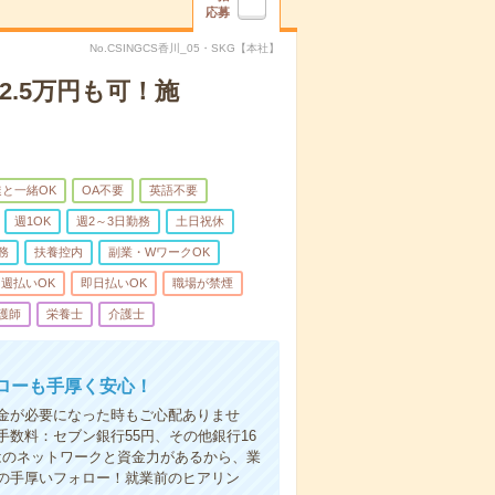
応募
No.CSINGCS香川_05・SKG【本社】
2.5万円も可！施
と一緒OK
OA不要
英語不要
週1OK
週2～3日勤務
土日祝休
務
扶養控内
副業・WワークOK
週払いOK
即日払いOK
職場が禁煙
護師
栄養士
介護士
ローも手厚く安心！
金が必要になった時もご心配ありませ
数料：セブン銀行55円、その他銀行16
ではのネットワークと資金力があるから、業
の手厚いフォロー！就業前のヒアリン