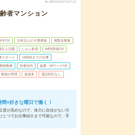
No.MPGKS927137-13
高齢者マンション
新卒OK
10名以上の大量募集
複数名募集
0歳以上活躍
しゅふ歓迎
WEB登録OK
降スタート
16時前までの仕事
替制勤務
扶養控内
副業・WワークOK
職場が禁煙
派遣多
電話対応なし
時間×好きな曜日で働く！
立度が高めなので、体力に自信がない方
ひとつでお仕事紹介まで可能なので、手