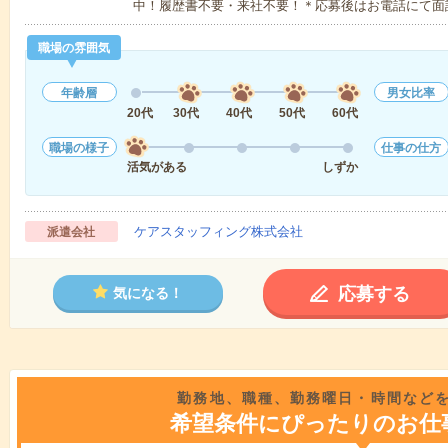
中！履歴書不要・来社不要！＊応募後はお電話にて面
職場の雰囲気
年齢層
男女比率
20代
30代
40代
50代
60代
職場の様子
仕事の仕方
活気がある
しずか
ケアスタッフィング株式会社
派遣会社
応募する
気になる！
勤務地、職種、勤務曜日・時間など
希望条件にぴったりのお仕