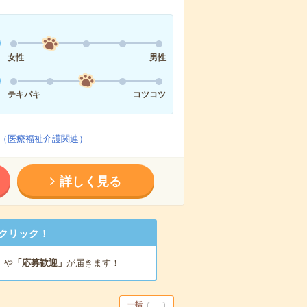
女性
男性
テキパキ
コツコツ
（医療福祉介護関連）
詳しく見る
クリック！
」
や
「応募歓迎」
が届きます！
一括