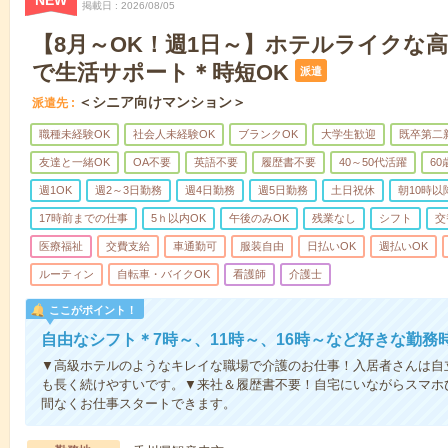
NEW
掲載日
2026/08/05
【8月～OK！週1日～】ホテルライクな
で生活サポート＊時短OK
派遣
＜シニア向けマンション＞
派遣先
職種未経験OK
社会人未経験OK
ブランクOK
大学生歓迎
既卒第二
友達と一緒OK
OA不要
英語不要
履歴書不要
40～50代活躍
6
週1OK
週2～3日勤務
週4日勤務
週5日勤務
土日祝休
朝10時以
17時前までの仕事
5ｈ以内OK
午後のみOK
残業なし
シフト
交
医療福祉
交費支給
車通勤可
服装自由
日払いOK
週払いOK
ルーティン
自転車・バイクOK
看護師
介護士
ここがポイント！
自由なシフト＊7時～、11時～、16時～など好きな勤務
▼高級ホテルのようなキレイな職場で介護のお仕事！入居者さんは自
も長く続けやすいです。▼来社＆履歴書不要！自宅にいながらスマホ
間なくお仕事スタートできます。