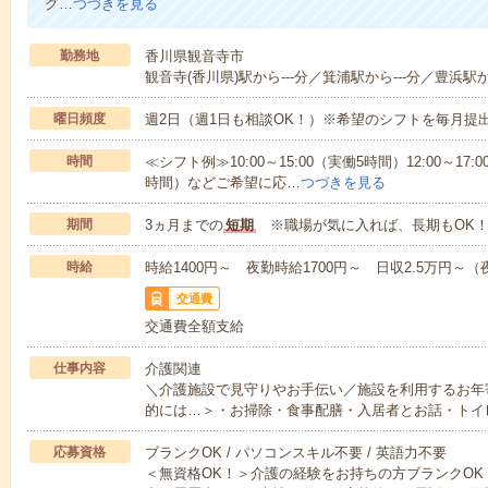
グ…
つづきを見る
勤務地
香川県観音寺市
観音寺(香川県)駅から---分／箕浦駅から---分／豊浜駅から
曜日頻度
週2日（週1日も相談OK！）※希望のシフトを毎月提
時間
≪シフト例≫10:00～15:00（実働5時間）12:00～17:0
時間）などご希望に応…
つづきを見る
期間
3ヵ月までの
短期
※職場が気に入れば、長期もOK！
時給
時給1400円～ 夜勤時給1700円～ 日収2.5万円～（夜
交通費
交通費全額支給
仕事内容
介護関連
＼介護施設で見守りやお手伝い／施設を利用するお年
的には…＞・お掃除・食事配膳・入居者とお話・トイ
応募資格
ブランクOK / パソコンスキル不要 / 英語力不要
＜無資格OK！＞介護の経験をお持ちの方ブランクOK