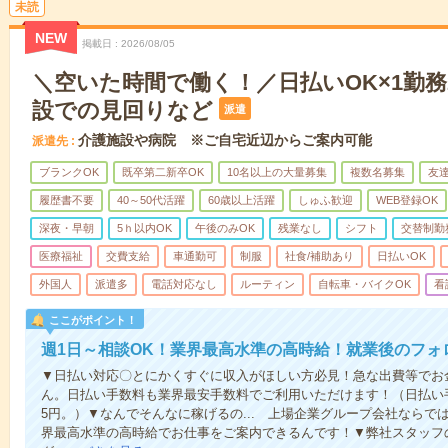
未読
NEW
掲載日
2026/08/05
＼空いた時間で働く！／日払いOK×1勤務
設での見回りなど
派遣
介護施設や病院 ※ご自宅近辺からご案内可能
派遣先
ブランクOK
既卒第二新卒OK
10名以上の大量募集
複数名募集
友達
履歴書不要
40～50代活躍
60歳以上活躍
しゅふ歓迎
WEB登録OK
深夜・早朝
5ｈ以内OK
午後のみOK
残業なし
シフト
交替制勤
医療福祉
交費支給
車通勤可
制服
社食/補助あり
日払いOK
外国人
派遣多
電話対応なし
ルーティン
自転車・バイクOK
看
ここがポイント！
週1日～相談OK！業界最高水準の高時給！就業後のフォ
▼日払い対応〇とにかくすぐに収入がほしい方必見！急な出費等でお
ん。日払い手数料も業界最安手数料でご利用いただけます！（日払い手
5円。）▼なんでそんなに稼げるの... 上場企業グループ会社なら
界最高水準の高時給でお仕事をご案内できるんです！▼弊社スタッフ