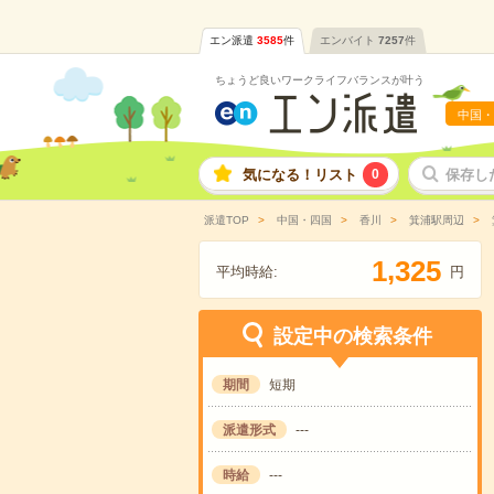
エン派遣
3585
件
エンバイト
7257
件
ちょうど良いワークライフバランスが叶う
中国・
気になる！リスト
0
保存し
派遣TOP
中国・四国
香川
箕浦駅周辺
,
1
3
2
5
平均時給:
円
設定中の検索条件
期間
短期
派遣形式
---
時給
---