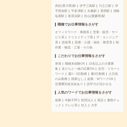
高松(香川県)駅
伊予三島駅
川之江駅
伊
予西条駅
宇多津駅
丸亀駅
香西駅
讃岐
塩屋駅
新居浜駅
松山(愛媛県)駅
職種でお仕事情報をさがす
オフィスワーク・事務系
営業・販売・サー
ビス系
クリエイティブ系
IT・エンジニア
系
技術系
医療・介護・福祉・教育系
軽
作業・物流・工場・その他
こだわりでお仕事情報をさがす
単発
職種未経験OK
10名以上の大量募
集
友だちと一緒の応募OK
在宅・リモート
ワーク
週2～3日勤務
週4日勤務
土日祝
のみ勤務
残業なし
副業・WワークOK
交通費別途支給あり
語学力が活かせる
人気のワードでお仕事情報をさがす
急募
年齢不問
財団法人
英語
書類チェ
ック
テレビ局
封入
大学