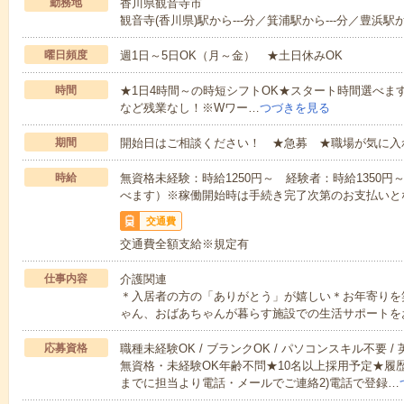
勤務地
香川県観音寺市
観音寺(香川県)駅から---分／箕浦駅から---分／豊浜駅から
曜日頻度
週1日～5日OK（月～金） ★土日休みOK
時間
★1日4時間～の時短シフトOK★スタート時間選べます！7:00～1
など残業なし！※Wワー…
つづきを見る
期間
開始日はご相談ください！ ★急募 ★職場が気に入
時給
無資格未経験：時給1250円～ 経験者：時給1350
べます）※稼働開始時は手続き完了次第のお支払いと
交通費
交通費全額支給※規定有
仕事内容
介護関連
＊入居者の方の「ありがとう」が嬉しい＊お年寄りを
ゃん、おばあちゃんが暮らす施設での生活サポートを
応募資格
職種未経験OK / ブランクOK / パソコンスキル不要 /
無資格・未経験OK年齢不問★10名以上採用予定★履
までに担当より電話・メールでご連絡2)電話で登録…