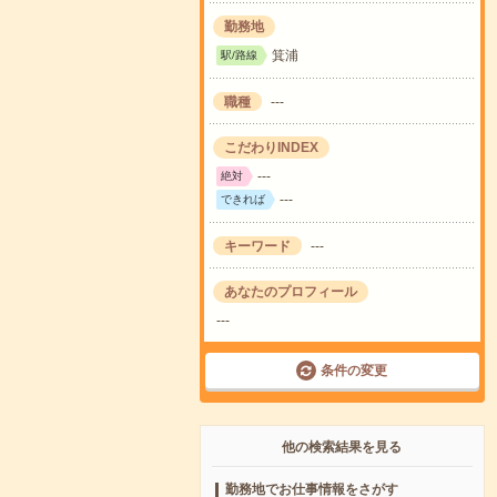
勤務地
箕浦
駅/路線
職種
---
こだわりINDEX
---
絶対
---
できれば
キーワード
---
あなたのプロフィール
---
条件の変更
他の検索結果を見る
勤務地でお仕事情報をさがす