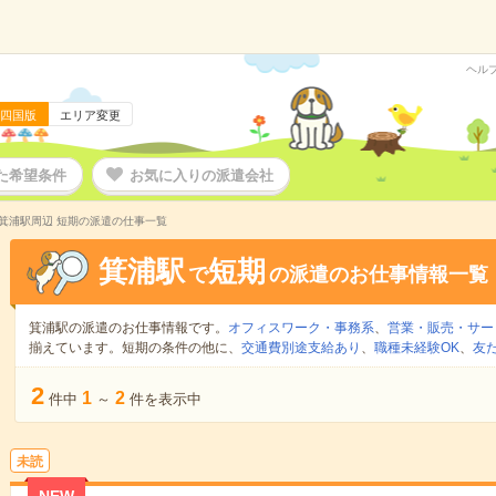
ヘル
四国版
エリア変更
た希望条件
お気に入りの派遣会社
箕浦駅周辺 短期の派遣の仕事一覧
箕浦駅
短期
で
の派遣のお仕事情報一覧
箕浦駅の派遣のお仕事情報です。
オフィスワーク・事務系
、
営業・販売・サー
揃えています。短期の条件の他に、
交通費別途支給あり
、
職種未経験OK
、
友
2
1
2
件中
～
件を表示中
未読