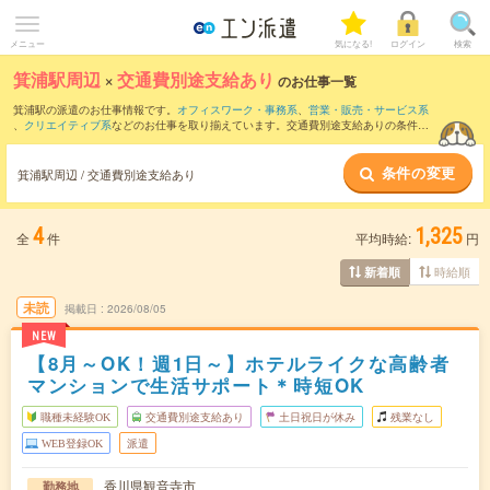
メニュー
気になる!
ログイン
検索
箕浦駅周辺
×
交通費別途支給あり
のお仕事一覧
箕浦駅の派遣のお仕事情報です。
オフィスワーク・事務系
、
営業・販売・サービス系
、
クリエイティブ系
などのお仕事を取り揃えています。交通費別途支給ありの条件の
他に、
職種未経験OK
、
友だちと一緒の応募OK
、
週4日勤務
などのこだわり条件も取り
揃えています。
条件の変更
箕浦駅周辺 / 交通費別途支給あり
4
1,325
全
件
平均時給:
円
時給順
新着順
未読
掲載日
2026/08/05
NEW
【8月～OK！週1日～】ホテルライクな高齢者
マンションで生活サポート＊時短OK
職種未経験OK
交通費別途支給あり
土日祝日が休み
残業なし
WEB登録OK
派遣
香川県観音寺市
勤務地