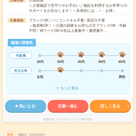
仕事内容
＼介護施設で見守りやお手伝い／施設を利用するお年寄りの
サポートをお任せします！＜具体的には…＞・お掃…
ブランクOK / パソコンスキル不要 / 英語力不要
応募資格
＜無資格OK！＞介護の経験をお持ちの方ブランクOK・年齢
不問！WワークOK10名以上募集中！履歴書不…
職場の雰囲気
年齢層
20代
30代
40代
50代
60代
男女比率
女性
男性
もっと見る
気になる!
応募へ進む
詳しく見る
派遣会社
ケアスタッフィング株式会社
未読
掲載日
2026/08/01