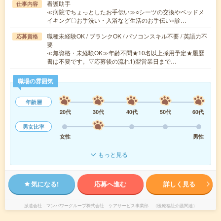
看護助手
仕事内容
≪病院でちょっとしたお手伝い≫○シーツの交換やベッドメ
イキング〇お手洗い・入浴など生活のお手伝い○診…
職種未経験OK / ブランクOK / パソコンスキル不要 / 英語力不
応募資格
要
≪無資格・未経験OK≫年齢不問★10名以上採用予定★履歴
書は不要です。▽応募後の流れ1)翌営業日まで…
職場の雰囲気
年齢層
20代
30代
40代
50代
60代
男女比率
女性
男性
もっと見る
気になる!
応募へ進む
詳しく見る
派遣会社
マンパワーグループ株式会社 ケアサービス事業部 （医療福祉介護関連）