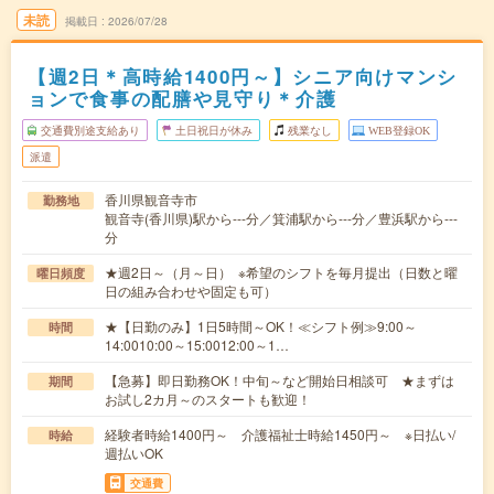
未読
掲載日
2026/07/28
【週2日＊高時給1400円～】シニア向けマンシ
ョンで食事の配膳や見守り＊介護
交通費別途支給あり
土日祝日が休み
残業なし
WEB登録OK
派遣
香川県観音寺市
勤務地
観音寺(香川県)駅から---分／箕浦駅から---分／豊浜駅から---
分
★週2日～（月～日） ※希望のシフトを毎月提出（日数と曜
曜日頻度
日の組み合わせや固定も可）
★【日勤のみ】1日5時間～OK！≪シフト例≫9:00～
時間
14:0010:00～15:0012:00～1…
【急募】即日勤務OK！中旬～など開始日相談可 ★まずは
期間
お試し2カ月～のスタートも歓迎！
経験者時給1400円～ 介護福祉士時給1450円～ ※日払い/
時給
週払いOK
交通費