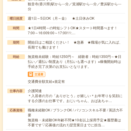
観音寺(香川県)駅から---分／箕浦駅から---分／豊浜駅から---
分
週1日～5日OK（月～金） ★土日休みOK
曜日頻度
★1日4時間～の時短シフトOK★スタート時間選べます！
時間
7:00～16:009:00～17:0011:…
開始日はご相談ください！ ★急募 ★職場が気に入れば、
期間
長期でも働けます！
無資格未経験：時給1250円～ 経験者：時給1350円～★日
時給
払い／週払い制度あり（月払いも選べます）※稼働開始時は
手続き完了次第のお支払いとなります。
交通費
交通費全額支給※規定有
介護関連
仕事内容
＊入居者の方の「ありがとう」が嬉しい＊お年寄りを笑顔に
する介護のお仕事です。おじいちゃん、おばあちゃ…
職種未経験OK / ブランクOK / パソコンスキル不要 / 英語力不
応募資格
要
無資格・未経験OK年齢不問★10名以上採用予定★履歴書は
不要です▽応募後の流れ1)翌営業日までに担当…