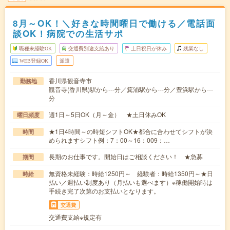
8月～OK！＼好きな時間曜日で働ける／電話面
談OK！病院での生活サポ
職種未経験OK
交通費別途支給あり
土日祝日が休み
残業なし
WEB登録OK
派遣
香川県観音寺市
勤務地
観音寺(香川県)駅から---分／箕浦駅から---分／豊浜駅から---
分
週1日～5日OK（月～金） ★土日休みOK
曜日頻度
★1日4時間～の時短シフトOK★都合に合わせてシフトが決
時間
められますシフト例：7：00～16：009：…
長期のお仕事です。開始日はご相談ください！ ★急募
期間
無資格未経験：時給1250円～ 経験者：時給1350円～★日
時給
払い／週払い制度あり（月払いも選べます）※稼働開始時は
手続き完了次第のお支払いとなります。
交通費
交通費支給※規定有