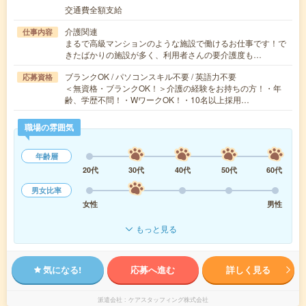
交通費全額支給
介護関連
仕事内容
まるで高級マンションのような施設で働けるお仕事です！で
きたばかりの施設が多く、利用者さんの要介護度も…
ブランクOK / パソコンスキル不要 / 英語力不要
応募資格
＜無資格・ブランクOK！＞介護の経験をお持ちの方！・年
齢、学歴不問！・WワークOK！・10名以上採用…
職場の雰囲気
年齢層
20代
30代
40代
50代
60代
男女比率
女性
男性
もっと見る
気になる!
応募へ進む
詳しく見る
派遣会社
ケアスタッフィング株式会社