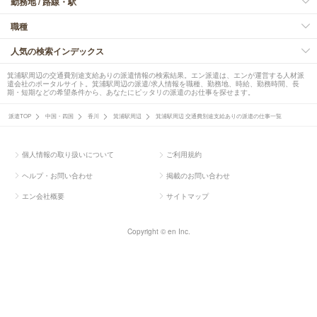
勤務地 / 路線・駅
職種
人気の検索インデックス
箕浦駅周辺の交通費別途支給ありの派遣情報の検索結果。エン派遣は、エンが運営する人材派
遣会社のポータルサイト。箕浦駅周辺の派遣/求人情報を職種、勤務地、時給、勤務時間、長
期・短期などの希望条件から、あなたにピッタリの派遣のお仕事を探せます。
派遣TOP
中国・四国
香川
箕浦駅周辺
箕浦駅周辺 交通費別途支給ありの派遣の仕事一覧
個人情報の取り扱いについて
ご利用規約
ヘルプ・お問い合わせ
掲載のお問い合わせ
エン会社概要
サイトマップ
Copyright © en Inc.