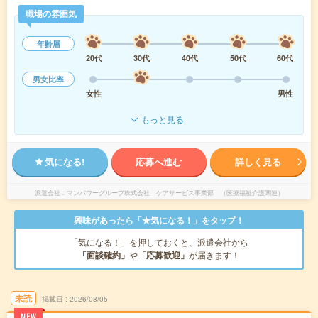
職場の雰囲気
年齢層
20代
30代
40代
50代
60代
男女比率
女性
男性
もっと見る
気になる!
応募へ進む
詳しく見る
派遣会社
マンパワーグループ株式会社 ケアサービス事業部 （医療福祉介護関連）
興味があったら「★気になる！」をタップ！
「気になる！」を押しておくと、派遣会社から
「面談確約」
や
「応募歓迎」
が届きます！
未読
掲載日
2026/08/05
NEW