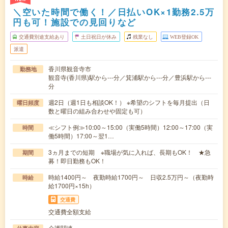
＼空いた時間で働く！／日払いOK×1勤務2.5万
円も可！施設での見回りなど
交通費別途支給あり
土日祝日が休み
残業なし
WEB登録OK
派遣
香川県観音寺市
勤務地
観音寺(香川県)駅から---分／箕浦駅から---分／豊浜駅から---
分
週2日（週1日も相談OK！） ※希望のシフトを毎月提出（日
曜日頻度
数と曜日の組み合わせや固定も可）
≪シフト例≫10:00～15:00（実働5時間）12:00～17:00（実
時間
働5時間）17:00～翌1…
3ヵ月までの短期 ※職場が気に入れば、長期もOK！ ★急
期間
募！即日勤務もOK！
時給1400円～ 夜勤時給1700円～ 日収2.5万円～（夜勤時
時給
給1700円×15h）
交通費
交通費全額支給
介護関連