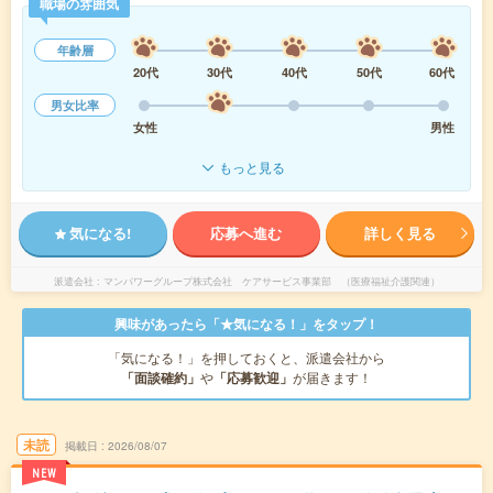
職場の雰囲気
年齢層
20代
30代
40代
50代
60代
男女比率
女性
男性
もっと見る
気になる!
応募へ進む
詳しく見る
派遣会社
マンパワーグループ株式会社 ケアサービス事業部 （医療福祉介護関連）
興味があったら「★気になる！」をタップ！
「気になる！」を押しておくと、派遣会社から
「面談確約」
や
「応募歓迎」
が届きます！
未読
掲載日
2026/08/07
NEW