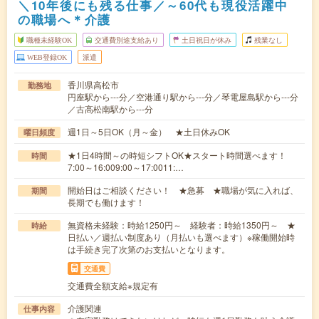
＼10年後にも残る仕事／～60代も現役活躍中
の職場へ＊介護
職種未経験OK
交通費別途支給あり
土日祝日が休み
残業なし
WEB登録OK
派遣
香川県高松市
勤務地
円座駅から---分／空港通り駅から---分／琴電屋島駅から---分
／古高松南駅から---分
週1日～5日OK（月～金） ★土日休みOK
曜日頻度
★1日4時間～の時短シフトOK★スタート時間選べます！
時間
7:00～16:009:00～17:0011:…
開始日はご相談ください！ ★急募 ★職場が気に入れば、
期間
長期でも働けます！
無資格未経験：時給1250円～ 経験者：時給1350円～ ★
時給
日払い／週払い制度あり（月払いも選べます）※稼働開始時
は手続き完了次第のお支払いとなります。
交通費
交通費全額支給※規定有
介護関連
仕事内容