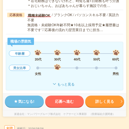
＊在宅勤務はできないけれど、時短も週1日勤務も叶う介護
＊おじいちゃん、おばあちゃんが暮らす施設での生…
/ ブランクOK / パソコンスキル不要 / 英語力
職種未経験OK
応募資格
不要
無資格・未経験OK年齢不問★10名以上採用予定★履歴書は
不要です▽応募後の流れ1)翌営業日までに担当…
職場の雰囲気
年齢層
20代
30代
40代
50代
60代
男女比率
女性
男性
もっと見る
気になる!
応募へ進む
詳しく見る
派遣会社
マンパワーグループ株式会社 ケアサービス事業部 （医療福祉介護関連）
未読
掲載日
2026/08/06