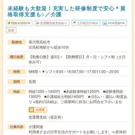
未経験も大歓迎！充実した研修制度で安心＊資
格取得支援も○／介護
職種未経験OK
交通費別途支給あり
土日祝日が休み
WEB登録OK
派遣
香川県高松市
勤務地
古高松南駅から徒歩10分
【勤務日数】週3日～ 【勤務曜日】月～日・シフト制（土日
曜日頻度
休み可）
6時間～▼シフト9:00～16:007:00～17:0011:00～20:00
時間
長期
期間
時給1250～1400円 ■未経験者時給1250円 ■経験者時給
時給
1350円 ■介護福祉士時給1400円 ★日払い・週払い制度あ
り ※規約の詳細は、ご就業時に担当にお問合せ下さいませ
交通費
交通費支給（規定有）
介護関連
仕事内容
利用者さまの日常生活のサポートをお願いします。≪具体的