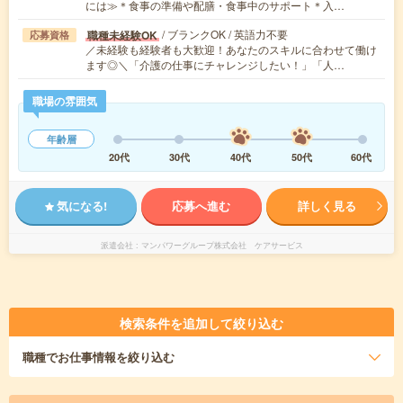
には≫＊食事の準備や配膳・食事中のサポート＊入…
/ ブランクOK / 英語力不要
職種未経験OK
応募資格
／未経験も経験者も大歓迎！あなたのスキルに合わせて働け
ます◎＼「介護の仕事にチャレンジしたい！」「人…
職場の雰囲気
年齢層
20代
30代
40代
50代
60代
気になる!
応募へ進む
詳しく見る
派遣会社
マンパワーグループ株式会社 ケアサービス
検索条件を追加して絞り込む
職種
でお仕事情報を絞り込む