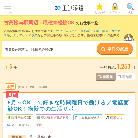
メニュー
気になる!
ログイン
検索
古高松南駅周辺
×
職種未経験OK
のお仕事一覧
古高松南駅の派遣のお仕事情報です。
オフィスワーク・事務系
、
営業・販売・サービ
ス系
、
クリエイティブ系
などのお仕事を取り揃えています。職種未経験OKの条件の他
に、
交通費別途支給あり
、
友だちと一緒の応募OK
、
週4日勤務
などのこだわり条件も
取り揃えています。
条件の変更
古高松南駅周辺 / 職種未経験OK
6
1,250
全
件
平均時給:
円
時給順
新着順
未読
掲載日
2026/08/08
NEW
8月～OK！＼好きな時間曜日で働ける／電話面
談OK！病院での生活サポ
職種未経験OK
交通費別途支給あり
土日祝日が休み
残業なし
WEB登録OK
派遣
香川県高松市
勤務地