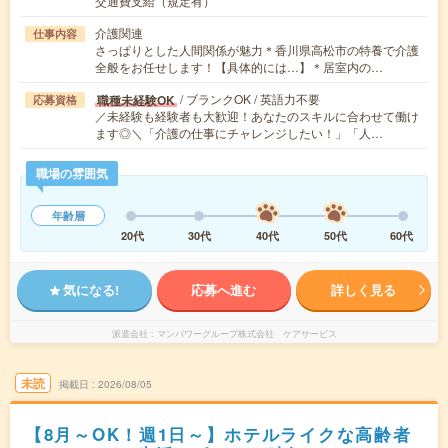
交通費支給（規定有）
介護関連
仕事内容
さっぱりとした人間関係が魅力＊香川県高松市の特養で介護
全般をお任せします！【具体的には…】＊居室内の…
/ ブランクOK / 英語力不要
職種未経験OK
応募資格
／未経験も経験者も大歓迎！あなたのスキルに合わせて働け
ます◎＼「介護の仕事にチャレンジしたい！」「人…
職場の雰囲気
年齢層
20代
30代
40代
50代
60代
気になる!
応募へ進む
詳しく見る
派遣会社
マンパワーグループ株式会社 ケアサービス
未読
掲載日
2026/08/05
【8月～OK！週1日～】ホテルライクな高齢者