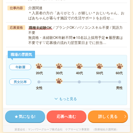
介護関連
仕事内容
＊入居者の方の「ありがとう」が嬉しい＊おじいちゃん、お
ばあちゃんが暮らす施設での生活サポートをお任せ…
/ ブランクOK / パソコンスキル不要 / 英語力
職種未経験OK
応募資格
不要
無資格・未経験OK年齢不問★10名以上採用予定★履歴書は
不要です▽応募後の流れ1)翌営業日までに担当…
職場の雰囲気
年齢層
20代
30代
40代
50代
60代
男女比率
女性
男性
もっと見る
気になる!
応募へ進む
詳しく見る
派遣会社
マンパワーグループ株式会社 ケアサービス事業部 （医療福祉介護関連）