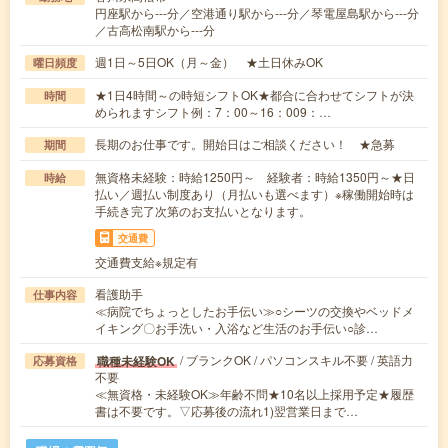
円座駅から---分／空港通り駅から---分／琴電屋島駅から---分
／古高松南駅から---分
週1日～5日OK（月～金） ★土日休みOK
曜日頻度
★1日4時間～の時短シフトOK★都合に合わせてシフトが決
時間
められますシフト例：7：00～16：009：…
長期のお仕事です。開始日はご相談ください！ ★急募
期間
無資格未経験：時給1250円～ 経験者：時給1350円～★日
時給
払い／週払い制度あり（月払いも選べます）※稼働開始時は
手続き完了次第のお支払いとなります。
交通費
交通費支給※規定有
看護助手
仕事内容
≪病院でちょっとしたお手伝い≫○シーツの交換やベッドメ
イキング〇お手洗い・入浴など生活のお手伝い○診…
/ ブランクOK / パソコンスキル不要 / 英語力
職種未経験OK
応募資格
不要
≪無資格・未経験OK≫年齢不問★10名以上採用予定★履歴
書は不要です。▽応募後の流れ1)翌営業日まで…