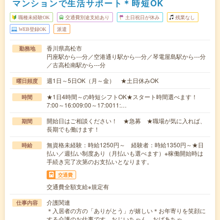
マンションで生活サポート＊時短OK
職種未経験OK
交通費別途支給あり
土日祝日が休み
残業なし
WEB登録OK
派遣
香川県高松市
勤務地
円座駅から---分／空港通り駅から---分／琴電屋島駅から---分
／古高松南駅から---分
週1日～5日OK（月～金） ★土日休みOK
曜日頻度
★1日4時間～の時短シフトOK★スタート時間選べます！
時間
7:00～16:009:00～17:0011:…
開始日はご相談ください！ ★急募 ★職場が気に入れば、
期間
長期でも働けます！
無資格未経験：時給1250円～ 経験者：時給1350円～★日
時給
払い／週払い制度あり（月払いも選べます）※稼働開始時は
手続き完了次第のお支払いとなります。
交通費
交通費全額支給※規定有
介護関連
仕事内容
＊入居者の方の「ありがとう」が嬉しい＊お年寄りを笑顔に
する介護のお仕事です。おじいちゃん、おばあちゃ…