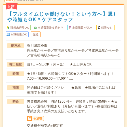
NEW
【フルタイムじゃ働けない！という方へ】週1
や時短もOK＊ケアスタッフ
職種未経験OK
交通費別途支給あり
土日祝日が休み
残業なし
WEB登録OK
派遣
香川県高松市
勤務地
円座駅から---分／空港通り駅から---分／琴電屋島駅から---分
／古高松南駅から---分
週1日～5日OK（月～金） ★土日休みOK
曜日頻度
★1日4時間～の時短シフトOK★スタート時間選べます！
時間
7:00～16:009:00～17:0011:…
開始日はご相談ください！ ★急募 ★職場が気に入れば、
期間
長期でも働けます！
無資格未経験：時給1250円～ 経験者：時給1350円～★日
時給
払い／週払い制度あり（月払いも選べます）※稼働開始時は
手続き完了次第のお支払いとなります。
交通費
交通費全額支給※規定有