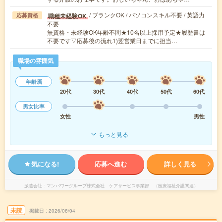
/ ブランクOK / パソコンスキル不要 / 英語力
職種未経験OK
応募資格
不要
無資格・未経験OK年齢不問★10名以上採用予定★履歴書は
不要です▽応募後の流れ1)翌営業日までに担当…
職場の雰囲気
年齢層
20代
30代
40代
50代
60代
男女比率
女性
男性
もっと見る
気になる!
応募へ進む
詳しく見る
派遣会社
マンパワーグループ株式会社 ケアサービス事業部 （医療福祉介護関連）
未読
掲載日
2026/08/04