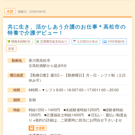
未読
掲載日
2026/08/05
共に生き、活かしあう介護のお仕事＊高松市の
特養で介護デビュー！
職種未経験OK
交通費別途支給あり
土日祝日が休み
WEB登録OK
派遣
香川県高松市
勤務地
古高松南駅から徒歩5分
【勤務日数】週3日～ 【勤務曜日】月～日・シフト制（土日
曜日頻度
休み可）
6時間～▼シフト9:00～16:007:00～17:0011:00～20:00
時間
長期
期間
時給1250～1400円 ■未経験者時給1250円 ■経験者時給
時給
1350円 ■介護福祉士時給1400円 ★日払い・週払い制度あ
り ※規約の詳細は、ご就業時に担当にお問合せ下さいませ
交通費