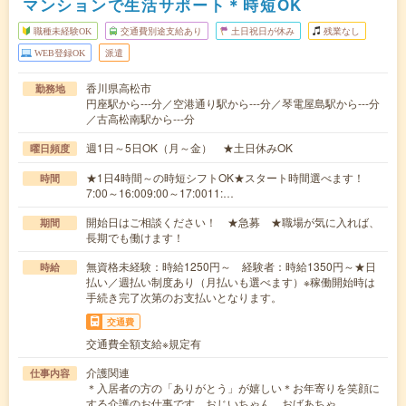
マンションで生活サポート＊時短OK
職種未経験OK
交通費別途支給あり
土日祝日が休み
残業なし
WEB登録OK
派遣
香川県高松市
勤務地
円座駅から---分／空港通り駅から---分／琴電屋島駅から---分
／古高松南駅から---分
週1日～5日OK（月～金） ★土日休みOK
曜日頻度
★1日4時間～の時短シフトOK★スタート時間選べます！
時間
7:00～16:009:00～17:0011:…
開始日はご相談ください！ ★急募 ★職場が気に入れば、
期間
長期でも働けます！
無資格未経験：時給1250円～ 経験者：時給1350円～★日
時給
払い／週払い制度あり（月払いも選べます）※稼働開始時は
手続き完了次第のお支払いとなります。
交通費
交通費全額支給※規定有
介護関連
仕事内容
＊入居者の方の「ありがとう」が嬉しい＊お年寄りを笑顔に
する介護のお仕事です。おじいちゃん、おばあちゃ…