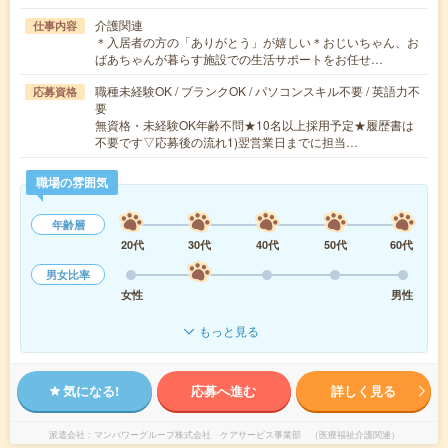
介護関連
仕事内容
＊入居者の方の「ありがとう」が嬉しい＊おじいちゃん、お
ばあちゃんが暮らす施設での生活サポートをお任せ…
職種未経験OK / ブランクOK / パソコンスキル不要 / 英語力不
応募資格
要
無資格・未経験OK年齢不問★10名以上採用予定★履歴書は
不要です▽応募後の流れ1)翌営業日までに担当…
職場の雰囲気
年齢層
20代
30代
40代
50代
60代
男女比率
女性
男性
もっと見る
気になる!
応募へ進む
詳しく見る
派遣会社
マンパワーグループ株式会社 ケアサービス事業部 （医療福祉介護関連）