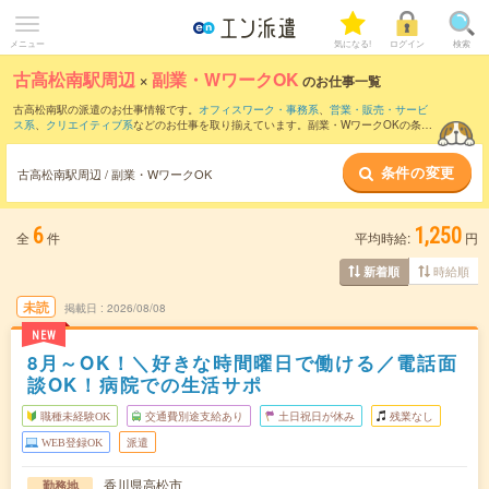
メニュー
気になる!
ログイン
検索
古高松南駅周辺
×
副業・WワークOK
のお仕事一覧
古高松南駅の派遣のお仕事情報です。
オフィスワーク・事務系
、
営業・販売・サービ
ス系
、
クリエイティブ系
などのお仕事を取り揃えています。副業・WワークOKの条件
の他に、
交通費別途支給あり
、
職種未経験OK
、
友だちと一緒の応募OK
などのこだわ
り条件も取り揃えています。
条件の変更
古高松南駅周辺 / 副業・WワークOK
6
1,250
全
件
平均時給:
円
時給順
新着順
未読
掲載日
2026/08/08
NEW
8月～OK！＼好きな時間曜日で働ける／電話面
談OK！病院での生活サポ
職種未経験OK
交通費別途支給あり
土日祝日が休み
残業なし
WEB登録OK
派遣
香川県高松市
勤務地