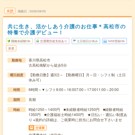
未読
掲載日
2026/08/05
共に生き、活かしあう介護のお仕事＊高松市の
特養で介護デビュー！
職種未経験OK
交通費別途支給あり
土日祝日が休み
WEB登録OK
派遣
香川県高松市
勤務地
古高松南駅から徒歩5分
【勤務日数】週3日～ 【勤務曜日】月～日・シフト制（土日
曜日頻度
休み可）
6時間～▼シフト9:00～16:007:00～17:0011:00～20:00
時間
長期
期間
時給1250～1400円 ■未経験者時給1250円 ■経験者時給
時給
1350円 ■介護福祉士時給1400円 ★日払い・週払い制度あ
り ※規約の詳細は、ご就業時に担当にお問合せ下さいませ
交通費
交通費支給（規定有）