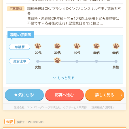
職種未経験OK / ブランクOK / パソコンスキル不要 / 英語力不
応募資格
要
無資格・未経験OK年齢不問★10名以上採用予定★履歴書は
不要です▽応募後の流れ1)翌営業日までに担当…
職場の雰囲気
年齢層
20代
30代
40代
50代
60代
男女比率
女性
男性
もっと見る
気になる!
応募へ進む
詳しく見る
派遣会社
マンパワーグループ株式会社 ケアサービス事業部 （医療福祉介護関連）
未読
掲載日
2026/08/04