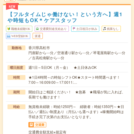
NEW
【フルタイムじゃ働けない！という方へ】週1
や時短もOK＊ケアスタッフ
職種未経験OK
交通費別途支給あり
土日祝日が休み
残業なし
WEB登録OK
派遣
香川県高松市
勤務地
円座駅から---分／空港通り駅から---分／琴電屋島駅から---分
／古高松南駅から---分
週1日～5日OK（月～金） ★土日休みOK
曜日頻度
★1日4時間～の時短シフトOK★スタート時間選べます！
時間
7:00～16:009:00～17:0011:…
開始日はご相談ください！ ★急募 ★職場が気に入れば、
期間
長期でも働けます！
無資格未経験：時給1250円～ 経験者：時給1350円～★日
時給
払い／週払い制度あり（月払いも選べます）※稼働開始時は
手続き完了次第のお支払いとなります。
交通費
交通費全額支給※規定有