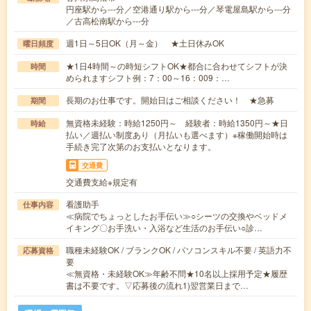
円座駅から---分／空港通り駅から---分／琴電屋島駅から---分
／古高松南駅から---分
週1日～5日OK（月～金） ★土日休みOK
曜日頻度
★1日4時間～の時短シフトOK★都合に合わせてシフトが決
時間
められますシフト例：7：00～16：009：…
長期のお仕事です。開始日はご相談ください！ ★急募
期間
無資格未経験：時給1250円～ 経験者：時給1350円～★日
時給
払い／週払い制度あり（月払いも選べます）※稼働開始時は
手続き完了次第のお支払いとなります。
交通費
交通費支給※規定有
看護助手
仕事内容
≪病院でちょっとしたお手伝い≫○シーツの交換やベッドメ
イキング〇お手洗い・入浴など生活のお手伝い○診…
職種未経験OK / ブランクOK / パソコンスキル不要 / 英語力不
応募資格
要
≪無資格・未経験OK≫年齢不問★10名以上採用予定★履歴
書は不要です。▽応募後の流れ1)翌営業日まで…