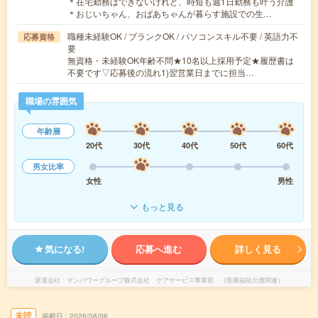
＊在宅勤務はできないけれど、時短も週1日勤務も叶う介護
＊おじいちゃん、おばあちゃんが暮らす施設での生…
職種未経験OK / ブランクOK / パソコンスキル不要 / 英語力不
応募資格
要
無資格・未経験OK年齢不問★10名以上採用予定★履歴書は
不要です▽応募後の流れ1)翌営業日までに担当…
職場の雰囲気
年齢層
20代
30代
40代
50代
60代
男女比率
女性
男性
もっと見る
気になる!
応募へ進む
詳しく見る
派遣会社
マンパワーグループ株式会社 ケアサービス事業部 （医療福祉介護関連）
未読
掲載日
2026/08/06