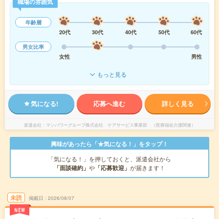
職場の雰囲気
年齢層
20代
30代
40代
50代
60代
男女比率
女性
男性
もっと見る
気になる!
応募へ進む
詳しく見る
派遣会社
マンパワーグループ株式会社 ケアサービス事業部 （医療福祉介護関連）
興味があったら「★気になる！」をタップ！
「気になる！」を押しておくと、派遣会社から
「面談確約」
や
「応募歓迎」
が届きます！
未読
掲載日
2026/08/07
NEW