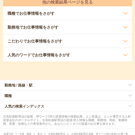
他の検索結果ページを見る
職種
でお仕事情報をさがす
勤務地
でお仕事情報をさがす
こだわり
でお仕事情報をさがす
人気のワード
でお仕事情報をさがす
勤務地 / 路線・駅
職種
人気の検索インデックス
古高松南駅周辺の副業・WワークOKの派遣情報の検索結果。エン派遣は、エンが運営する人材
派遣会社のポータルサイト。古高松南駅周辺の派遣/求人情報を職種、勤務地、時給、勤務時
間、長期・短期などの希望条件から、あなたにピッタリの派遣のお仕事を探せます。
派遣TOP
中国・四国
香川
古高松南駅周辺
古高松南駅周辺 副業・WワークOKの派遣の仕事一覧