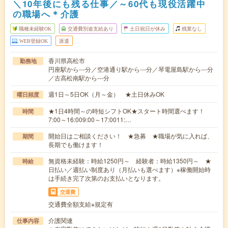
＼10年後にも残る仕事／～60代も現役活躍中
の職場へ＊介護
職種未経験OK
交通費別途支給あり
土日祝日が休み
残業なし
WEB登録OK
派遣
香川県高松市
勤務地
円座駅から---分／空港通り駅から---分／琴電屋島駅から---分
／古高松南駅から---分
週1日～5日OK（月～金） ★土日休みOK
曜日頻度
★1日4時間～の時短シフトOK★スタート時間選べます！
時間
7:00～16:009:00～17:0011:…
開始日はご相談ください！ ★急募 ★職場が気に入れば、
期間
長期でも働けます！
無資格未経験：時給1250円～ 経験者：時給1350円～ ★
時給
日払い／週払い制度あり（月払いも選べます）※稼働開始時
は手続き完了次第のお支払いとなります。
交通費
交通費全額支給※規定有
介護関連
仕事内容