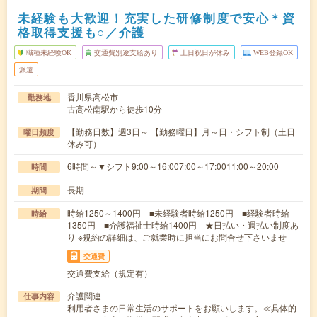
未経験も大歓迎！充実した研修制度で安心＊資
格取得支援も○／介護
職種未経験OK
交通費別途支給あり
土日祝日が休み
WEB登録OK
派遣
香川県高松市
勤務地
古高松南駅から徒歩10分
【勤務日数】週3日～ 【勤務曜日】月～日・シフト制（土日
曜日頻度
休み可）
6時間～▼シフト9:00～16:007:00～17:0011:00～20:00
時間
長期
期間
時給1250～1400円 ■未経験者時給1250円 ■経験者時給
時給
1350円 ■介護福祉士時給1400円 ★日払い・週払い制度あ
り ※規約の詳細は、ご就業時に担当にお問合せ下さいませ
交通費
交通費支給（規定有）
介護関連
仕事内容
利用者さまの日常生活のサポートをお願いします。≪具体的