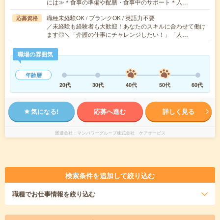
には≫＊食事の準備や配膳・食事中のサポート＊入…
職種未経験OK / ブランクOK / 英語力不要
応募資格
／未経験も経験者も大歓迎！あなたのスキルに合わせて働け
ます◎＼「介護の仕事にチャレンジしたい！」「人…
職場の雰囲気
年齢層
20代
30代
40代
50代
60代
気になる!
応募へ進む
詳しく見る
派遣会社
マンパワーグループ株式会社 ケアサービス
検索条件を追加して絞り込む
職種
でお仕事情報を絞り込む