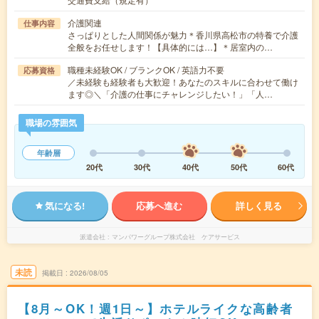
介護関連
仕事内容
さっぱりとした人間関係が魅力＊香川県高松市の特養で介護
全般をお任せします！【具体的には…】＊居室内の…
職種未経験OK / ブランクOK / 英語力不要
応募資格
／未経験も経験者も大歓迎！あなたのスキルに合わせて働け
ます◎＼「介護の仕事にチャレンジしたい！」「人…
職場の雰囲気
年齢層
20代
30代
40代
50代
60代
気になる!
応募へ進む
詳しく見る
派遣会社
マンパワーグループ株式会社 ケアサービス
未読
掲載日
2026/08/05
【8月～OK！週1日～】ホテルライクな高齢者