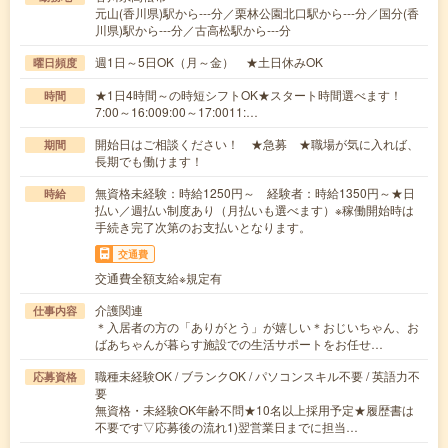
元山(香川県)駅から---分／栗林公園北口駅から---分／国分(香
川県)駅から---分／古高松駅から---分
週1日～5日OK（月～金） ★土日休みOK
曜日頻度
★1日4時間～の時短シフトOK★スタート時間選べます！
時間
7:00～16:009:00～17:0011:…
開始日はご相談ください！ ★急募 ★職場が気に入れば、
期間
長期でも働けます！
無資格未経験：時給1250円～ 経験者：時給1350円～★日
時給
払い／週払い制度あり（月払いも選べます）※稼働開始時は
手続き完了次第のお支払いとなります。
交通費
交通費全額支給※規定有
介護関連
仕事内容
＊入居者の方の「ありがとう」が嬉しい＊おじいちゃん、お
ばあちゃんが暮らす施設での生活サポートをお任せ…
職種未経験OK / ブランクOK / パソコンスキル不要 / 英語力不
応募資格
要
無資格・未経験OK年齢不問★10名以上採用予定★履歴書は
不要です▽応募後の流れ1)翌営業日までに担当…