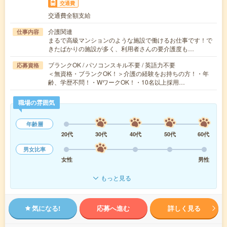
交通費
交通費全額支給
介護関連
仕事内容
まるで高級マンションのような施設で働けるお仕事です！で
きたばかりの施設が多く、利用者さんの要介護度も…
ブランクOK / パソコンスキル不要 / 英語力不要
応募資格
＜無資格・ブランクOK！＞介護の経験をお持ちの方！・年
齢、学歴不問！・WワークOK！・10名以上採用…
職場の雰囲気
年齢層
20代
30代
40代
50代
60代
男女比率
女性
男性
もっと見る
気になる!
応募へ進む
詳しく見る