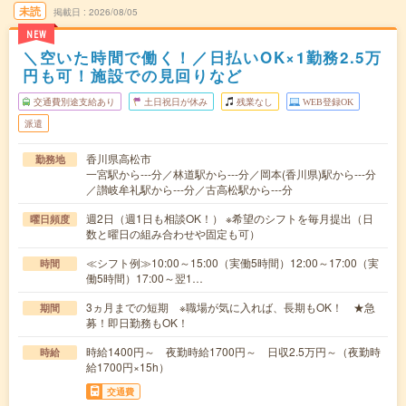
未読
掲載日
2026/08/05
NEW
＼空いた時間で働く！／日払いOK×1勤務2.5万
円も可！施設での見回りなど
交通費別途支給あり
土日祝日が休み
残業なし
WEB登録OK
派遣
香川県高松市
勤務地
一宮駅から---分／林道駅から---分／岡本(香川県)駅から---分
／讃岐牟礼駅から---分／古高松駅から---分
週2日（週1日も相談OK！） ※希望のシフトを毎月提出（日
曜日頻度
数と曜日の組み合わせや固定も可）
≪シフト例≫10:00～15:00（実働5時間）12:00～17:00（実
時間
働5時間）17:00～翌1…
3ヵ月までの短期 ※職場が気に入れば、長期もOK！ ★急
期間
募！即日勤務もOK！
時給1400円～ 夜勤時給1700円～ 日収2.5万円～（夜勤時
時給
給1700円×15h）
交通費