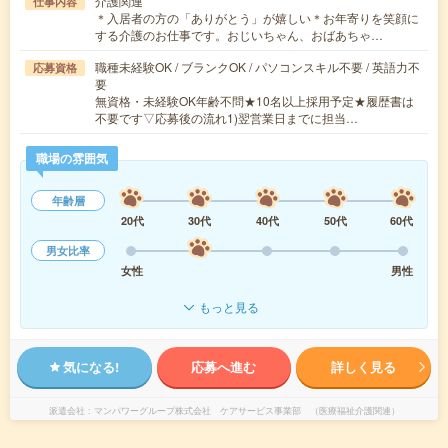
介護関連
仕事内容
＊入居者の方の「ありがとう」が嬉しい＊お年寄りを笑顔に
する介護のお仕事です。おじいちゃん、おばあちゃ…
職種未経験OK / ブランクOK / パソコンスキル不要 / 英語力不
応募資格
要
無資格・未経験OK年齢不問★10名以上採用予定★履歴書は
不要です▽応募後の流れ1)翌営業日までに担当…
職場の雰囲気
年齢層
20代
30代
40代
50代
60代
男女比率
女性
男性
もっと見る
気になる!
応募へ進む
詳しく見る
派遣会社
マンパワーグループ株式会社 ケアサービス事業部 （医療福祉介護関連）