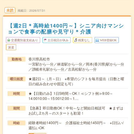
未読
掲載日
2026/07/31
【週2日＊高時給1400円～】シニア向けマンシ
ョンで食事の配膳や見守り＊介護
交通費別途支給あり
土日祝日が休み
残業なし
WEB登録OK
派遣
香川県高松市
勤務地
一宮駅から---分／林道駅から---分／岡本(香川県)駅から---分
／讃岐牟礼駅から---分／古高松駅から---分
★週2日～（月～日） ※希望のシフトを毎月提出（日数と曜
曜日頻度
日の組み合わせや固定も可）
★【日勤のみ】1日5時間～OK！≪シフト例≫9:00～
時間
14:0010:00～15:0012:00～1…
【急募】即日勤務OK！中旬～など開始日相談可 ★まずは
期間
お試し2カ月～のスタートも歓迎！
経験者時給1400円～ 介護福祉士時給1450円～ ※日払い/
時給
週払いOK