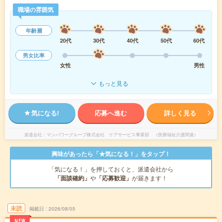
職場の雰囲気
年齢層
20代
30代
40代
50代
60代
男女比率
女性
男性
もっと見る
気になる!
応募へ進む
詳しく見る
派遣会社
マンパワーグループ株式会社 ケアサービス事業部 （医療福祉介護関連）
興味があったら「★気になる！」をタップ！
「気になる！」を押しておくと、派遣会社から
「面談確約」
や
「応募歓迎」
が届きます！
未読
掲載日
2026/08/05
NEW