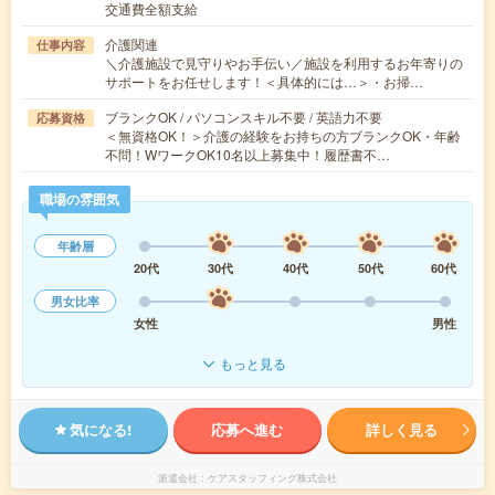
交通費全額支給
介護関連
仕事内容
＼介護施設で見守りやお手伝い／施設を利用するお年寄りの
サポートをお任せします！＜具体的には…＞・お掃…
ブランクOK / パソコンスキル不要 / 英語力不要
応募資格
＜無資格OK！＞介護の経験をお持ちの方ブランクOK・年齢
不問！WワークOK10名以上募集中！履歴書不…
職場の雰囲気
年齢層
20代
30代
40代
50代
60代
男女比率
女性
男性
もっと見る
気になる!
応募へ進む
詳しく見る
派遣会社
ケアスタッフィング株式会社