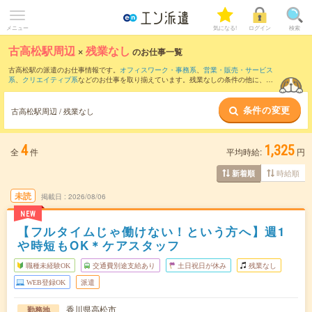
メニュー
気になる!
ログイン
検索
古高松駅周辺
×
残業なし
のお仕事一覧
古高松駅の派遣のお仕事情報です。
オフィスワーク・事務系
、
営業・販売・サービス
系
、
クリエイティブ系
などのお仕事を取り揃えています。残業なしの条件の他に、
交
通費別途支給あり
、
職種未経験OK
、
友だちと一緒の応募OK
などのこだわり条件も取
り揃えています。
条件の変更
古高松駅周辺 / 残業なし
4
1,325
全
件
平均時給:
円
時給順
新着順
未読
掲載日
2026/08/06
NEW
【フルタイムじゃ働けない！という方へ】週1
や時短もOK＊ケアスタッフ
職種未経験OK
交通費別途支給あり
土日祝日が休み
残業なし
WEB登録OK
派遣
香川県高松市
勤務地