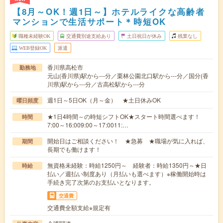
【8月～OK！週1日～】ホテルライクな高齢者
マンションで生活サポート＊時短OK
職種未経験OK
交通費別途支給あり
土日祝日が休み
残業なし
WEB登録OK
派遣
香川県高松市
勤務地
元山(香川県)駅から---分／栗林公園北口駅から---分／国分(香
川県)駅から---分／古高松駅から---分
週1日～5日OK（月～金） ★土日休みOK
曜日頻度
★1日4時間～の時短シフトOK★スタート時間選べます！
時間
7:00～16:009:00～17:0011:…
開始日はご相談ください！ ★急募 ★職場が気に入れば、
期間
長期でも働けます！
無資格未経験：時給1250円～ 経験者：時給1350円～★日
時給
払い／週払い制度あり（月払いも選べます）※稼働開始時は
手続き完了次第のお支払いとなります。
交通費
交通費全額支給※規定有