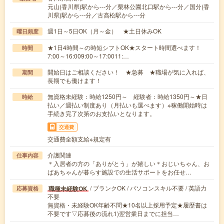
元山(香川県)駅から---分／栗林公園北口駅から---分／国分(香
川県)駅から---分／古高松駅から---分
週1日～5日OK（月～金） ★土日休みOK
曜日頻度
★1日4時間～の時短シフトOK★スタート時間選べます！
時間
7:00～16:009:00～17:0011:…
開始日はご相談ください！ ★急募 ★職場が気に入れば、
期間
長期でも働けます！
無資格未経験：時給1250円～ 経験者：時給1350円～★日
時給
払い／週払い制度あり（月払いも選べます）※稼働開始時は
手続き完了次第のお支払いとなります。
交通費
交通費全額支給※規定有
介護関連
仕事内容
＊入居者の方の「ありがとう」が嬉しい＊おじいちゃん、お
ばあちゃんが暮らす施設での生活サポートをお任せ…
/ ブランクOK / パソコンスキル不要 / 英語力
職種未経験OK
応募資格
不要
無資格・未経験OK年齢不問★10名以上採用予定★履歴書は
不要です▽応募後の流れ1)翌営業日までに担当…