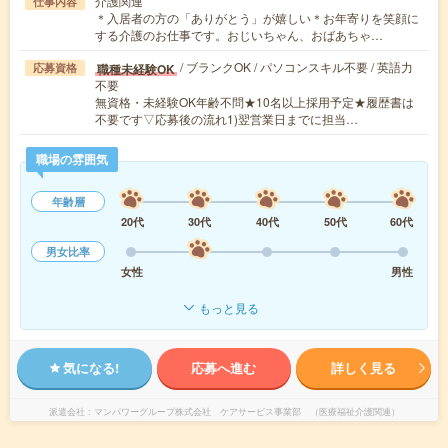
介護関連
仕事内容
＊入居者の方の「ありがとう」が嬉しい＊お年寄りを笑顔に
する介護のお仕事です。おじいちゃん、おばあちゃ…
/ ブランクOK / パソコンスキル不要 / 英語力
職種未経験OK
応募資格
不要
無資格・未経験OK年齢不問★10名以上採用予定★履歴書は
不要です▽応募後の流れ1)翌営業日までに担当…
職場の雰囲気
年齢層
20代
30代
40代
50代
60代
男女比率
女性
男性
もっと見る
気になる!
応募へ進む
詳しく見る
派遣会社
マンパワーグループ株式会社 ケアサービス事業部 （医療福祉介護関連）