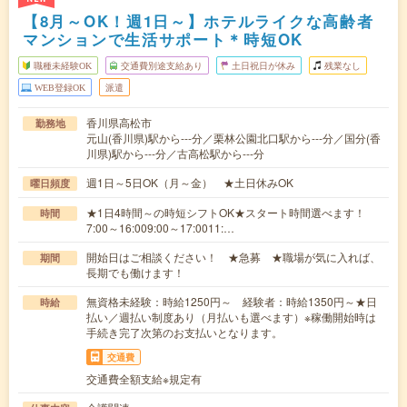
【8月～OK！週1日～】ホテルライクな高齢者
マンションで生活サポート＊時短OK
職種未経験OK
交通費別途支給あり
土日祝日が休み
残業なし
WEB登録OK
派遣
香川県高松市
勤務地
元山(香川県)駅から---分／栗林公園北口駅から---分／国分(香
川県)駅から---分／古高松駅から---分
週1日～5日OK（月～金） ★土日休みOK
曜日頻度
★1日4時間～の時短シフトOK★スタート時間選べます！
時間
7:00～16:009:00～17:0011:…
開始日はご相談ください！ ★急募 ★職場が気に入れば、
期間
長期でも働けます！
無資格未経験：時給1250円～ 経験者：時給1350円～★日
時給
払い／週払い制度あり（月払いも選べます）※稼働開始時は
手続き完了次第のお支払いとなります。
交通費
交通費全額支給※規定有