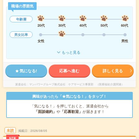
職場の雰囲気
年齢層
20代
30代
40代
50代
60代
男女比率
女性
男性
もっと見る
気になる!
応募へ進む
詳しく見る
派遣会社
マンパワーグループ株式会社 ケアサービス事業部 （医療福祉介護関連）
興味があったら「★気になる！」をタップ！
「気になる！」を押しておくと、派遣会社から
「面談確約」
や
「応募歓迎」
が届きます！
未読
掲載日
2026/08/05
NEW