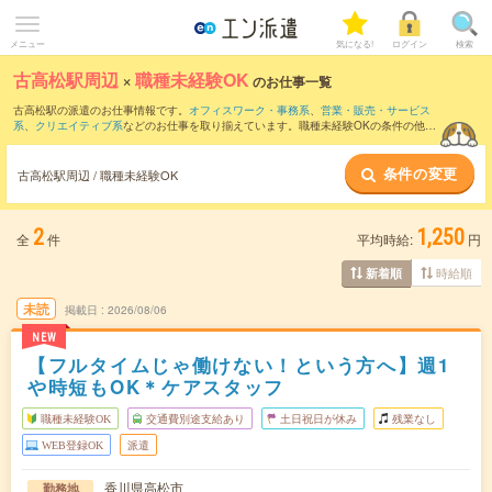
メニュー
気になる!
ログイン
検索
古高松駅周辺
×
職種未経験OK
のお仕事一覧
古高松駅の派遣のお仕事情報です。
オフィスワーク・事務系
、
営業・販売・サービス
系
、
クリエイティブ系
などのお仕事を取り揃えています。職種未経験OKの条件の他
に、
交通費別途支給あり
、
友だちと一緒の応募OK
、
週4日勤務
などのこだわり条件も
取り揃えています。
条件の変更
古高松駅周辺 / 職種未経験OK
2
1,250
全
件
平均時給:
円
時給順
新着順
未読
掲載日
2026/08/06
NEW
【フルタイムじゃ働けない！という方へ】週1
や時短もOK＊ケアスタッフ
職種未経験OK
交通費別途支給あり
土日祝日が休み
残業なし
WEB登録OK
派遣
香川県高松市
勤務地