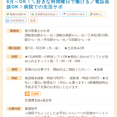
8月～OK！＼好きな時間曜日で働ける／電話面
談OK！病院での生活サポ
職種未経験OK
交通費別途支給あり
土日祝日が休み
残業なし
WEB登録OK
派遣
香川県東かがわ市
勤務地
讃岐相生駅から---分／讃岐白鳥駅から---分／三本松(香川県)
駅から---分／丹生駅から---分／引田駅から---分
週1日～5日OK（月～金） ★土日休みOK
曜日頻度
★1日4時間～の時短シフトOK★都合に合わせてシフトが決
時間
められますシフト例：7：00～16：009：…
長期のお仕事です。開始日はご相談ください！ ★急募
期間
無資格未経験：時給1250円～ 経験者：時給1350円～★日
時給
払い／週払い制度あり（月払いも選べます）※稼働開始時は
手続き完了次第のお支払いとなります。
交通費
交通費支給※規定有
看護助手
仕事内容
≪病院でちょっとしたお手伝い≫○シーツの交換やベッドメ