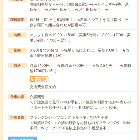
讃岐相生駅から---分／讃岐白鳥駅から---分／三本松(香川県)
駅から---分／丹生駅から---分／引田駅から---分
週2日（週1日も相談OK！） ※希望のシフトを毎月提出（日
曜日頻度
数と曜日の組み合わせや固定も可）
≪シフト例≫10:00～15:00（実働5時間）12:00～17:00（実
時間
働5時間）17:00～翌1…
3ヵ月までの短期 ※職場が気に入れば、長期もOK！ ★急
期間
募！即日勤務もOK！
時給1400円～ 夜勤時給1700円～ 日収2.5万円～（夜勤時
時給
給1700円×15h）
交通費
交通費全額支給
介護関連
仕事内容
＼介護施設で見守りやお手伝い／施設を利用するお年寄りの
サポートをお任せします！＜具体的には…＞・お掃…
ブランクOK / パソコンスキル不要 / 英語力不要
応募資格
＜無資格OK！＞介護の経験をお持ちの方ブランクOK・年齢
不問！WワークOK10名以上募集中！履歴書不…