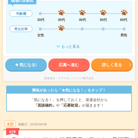
職場の雰囲気
年齢層
20代
30代
40代
50代
60代
男女比率
女性
男性
もっと見る
気になる!
応募へ進む
詳しく見る
派遣会社
ケアスタッフィング株式会社
興味があったら「★気になる！」をタップ！
「気になる！」を押しておくと、派遣会社から
「面談確約」
や
「応募歓迎」
が届きます！
未読
掲載日
2026/08/08
NEW