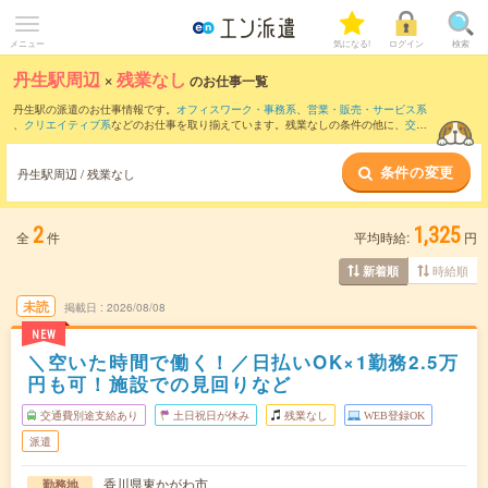
メニュー
気になる!
ログイン
検索
丹生駅周辺
×
残業なし
のお仕事一覧
丹生駅の派遣のお仕事情報です。
オフィスワーク・事務系
、
営業・販売・サービス系
、
クリエイティブ系
などのお仕事を取り揃えています。残業なしの条件の他に、
交通
費別途支給あり
、
職種未経験OK
、
友だちと一緒の応募OK
などのこだわり条件も取り
揃えています。
条件の変更
丹生駅周辺 / 残業なし
2
1,325
全
件
平均時給:
円
時給順
新着順
未読
掲載日
2026/08/08
NEW
＼空いた時間で働く！／日払いOK×1勤務2.5万
円も可！施設での見回りなど
交通費別途支給あり
土日祝日が休み
残業なし
WEB登録OK
派遣
香川県東かがわ市
勤務地