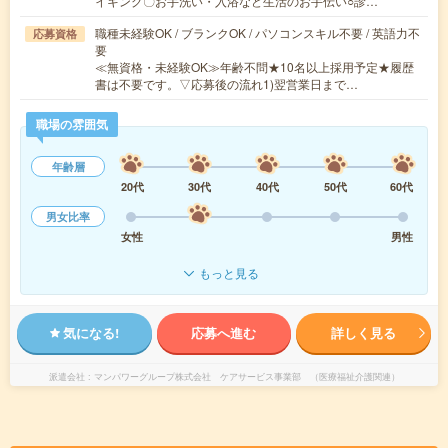
イキング〇お手洗い・入浴など生活のお手伝い○診…
職種未経験OK / ブランクOK / パソコンスキル不要 / 英語力不
応募資格
要
≪無資格・未経験OK≫年齢不問★10名以上採用予定★履歴
書は不要です。▽応募後の流れ1)翌営業日まで…
職場の雰囲気
年齢層
20代
30代
40代
50代
60代
男女比率
女性
男性
もっと見る
気になる!
応募へ進む
詳しく見る
派遣会社
マンパワーグループ株式会社 ケアサービス事業部 （医療福祉介護関連）