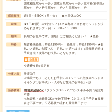
讃岐相生駅から---分／讃岐白鳥駅から---分／三本松(香川県)
駅から---分／丹生駅から---分／引田駅から---分
週1日～5日OK（月～金） ★土日休みOK
曜日頻度
★1日4時間～の時短シフトOK★都合に合わせてシフトが決
時間
められますシフト例：7：00～16：009：…
長期のお仕事です。開始日はご相談ください！ ★急募
期間
無資格未経験：時給1250円～ 経験者：時給1350円～★日
時給
払い／週払い制度あり（月払いも選べます）※稼働開始時は
手続き完了次第のお支払いとなります。
交通費
交通費支給※規定有
看護助手
仕事内容
≪病院でちょっとしたお手伝い≫○シーツの交換やベッドメ
イキング〇お手洗い・入浴など生活のお手伝い○診…
/ ブランクOK / パソコンスキル不要 / 英語力
職種未経験OK
応募資格
不要
≪無資格・未経験OK≫年齢不問★10名以上採用予定★履歴
書は不要です。▽応募後の流れ1)翌営業日まで…