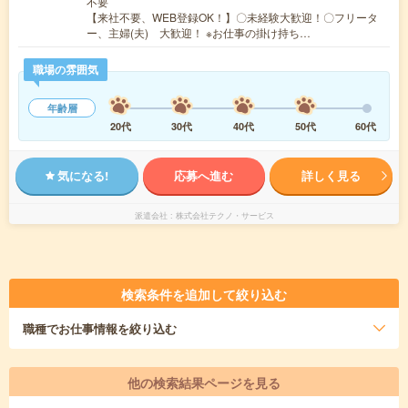
不要
【来社不要、WEB登録OK！】〇未経験大歓迎！〇フリータ
ー、主婦(夫) 大歓迎！ ※お仕事の掛け持ち…
職場の雰囲気
年齢層
20代
30代
40代
50代
60代
気になる!
応募へ進む
詳しく見る
派遣会社
株式会社テクノ・サービス
検索条件を追加して絞り込む
職種
でお仕事情報を絞り込む
他の検索結果ページを見る