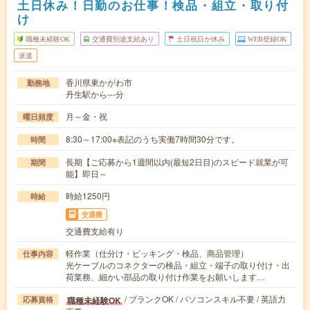
土日休み！日勤のお仕事！検品・組立・取り付
け
職種未経験OK
交通費別途支給あり
土日祝日が休み
WEB登録OK
派遣
香川県東かがわ市
勤務地
丹生駅から---分
月～金・祝
曜日頻度
8:30～17:00※表記のうち実働7時間30分です。
時間
長期【ご応募から1週間以内(最短2日目)のスピード就業が可
期間
能】即日～
時給1250円
時給
交通費
交通費支給有り
軽作業（仕分け・ピッキング・検品、商品管理）
仕事内容
光ケーブルのコネクターの検品・組立・端子の取り付け・出
荷業務、細かい部品の取り付け作業をお願いします…
/ ブランクOK / パソコンスキル不要 / 英語力
職種未経験OK
応募資格