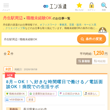
メニュー
気になる!
ログイン
検索
丹生駅周辺
×
職種未経験OK
のお仕事一覧
丹生駅の派遣のお仕事情報です。
オフィスワーク・事務系
、
営業・販売・サービス系
、
クリエイティブ系
などのお仕事を取り揃えています。職種未経験OKの条件の他に、
交通費別途支給あり
、
友だちと一緒の応募OK
、
週4日勤務
などのこだわり条件も取り
揃えています。
条件の変更
丹生駅周辺 / 職種未経験OK
2
1,250
全
件
平均時給:
円
時給順
新着順
未読
掲載日
2026/08/08
NEW
8月～OK！＼好きな時間曜日で働ける／電話面
談OK！病院での生活サポ
職種未経験OK
交通費別途支給あり
土日祝日が休み
残業なし
WEB登録OK
派遣
香川県東かがわ市
勤務地