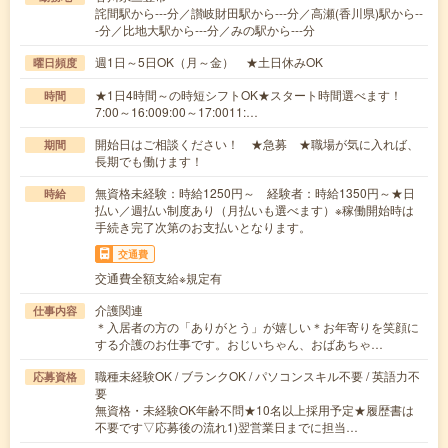
詫間駅から---分／讃岐財田駅から---分／高瀬(香川県)駅から--
-分／比地大駅から---分／みの駅から---分
週1日～5日OK（月～金） ★土日休みOK
曜日頻度
★1日4時間～の時短シフトOK★スタート時間選べます！
時間
7:00～16:009:00～17:0011:…
開始日はご相談ください！ ★急募 ★職場が気に入れば、
期間
長期でも働けます！
無資格未経験：時給1250円～ 経験者：時給1350円～★日
時給
払い／週払い制度あり（月払いも選べます）※稼働開始時は
手続き完了次第のお支払いとなります。
交通費
交通費全額支給※規定有
介護関連
仕事内容
＊入居者の方の「ありがとう」が嬉しい＊お年寄りを笑顔に
する介護のお仕事です。おじいちゃん、おばあちゃ…
職種未経験OK / ブランクOK / パソコンスキル不要 / 英語力不
応募資格
要
無資格・未経験OK年齢不問★10名以上採用予定★履歴書は
不要です▽応募後の流れ1)翌営業日までに担当…