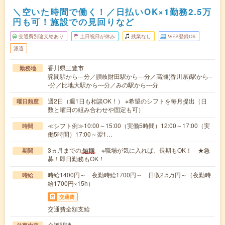
＼空いた時間で働く！／日払いOK×1勤務2.5万
円も可！施設での見回りなど
交通費別途支給あり
土日祝日が休み
残業なし
WEB登録OK
派遣
香川県三豊市
勤務地
詫間駅から---分／讃岐財田駅から---分／高瀬(香川県)駅から--
-分／比地大駅から---分／みの駅から---分
週2日（週1日も相談OK！） ※希望のシフトを毎月提出（日
曜日頻度
数と曜日の組み合わせや固定も可）
≪シフト例≫10:00～15:00（実働5時間）12:00～17:00（実
時間
働5時間）17:00～翌1…
3ヵ月までの
※職場が気に入れば、長期もOK！ ★急
短期
期間
募！即日勤務もOK！
時給1400円～ 夜勤時給1700円～ 日収2.5万円～（夜勤時
時給
給1700円×15h）
交通費
交通費全額支給
介護関連