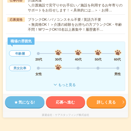
仕事内容
＼介護施設で見守りやお手伝い／施設を利用するお年寄りの
サポートをお任せします！＜具体的には…＞・お掃…
ブランクOK / パソコンスキル不要 / 英語力不要
応募資格
＜無資格OK！＞介護の経験をお持ちの方ブランクOK・年齢
不問！WワークOK10名以上募集中！履歴書不…
職場の雰囲気
年齢層
20代
30代
40代
50代
60代
男女比率
女性
男性
もっと見る
気になる!
応募へ進む
詳しく見る
派遣会社
ケアスタッフィング株式会社