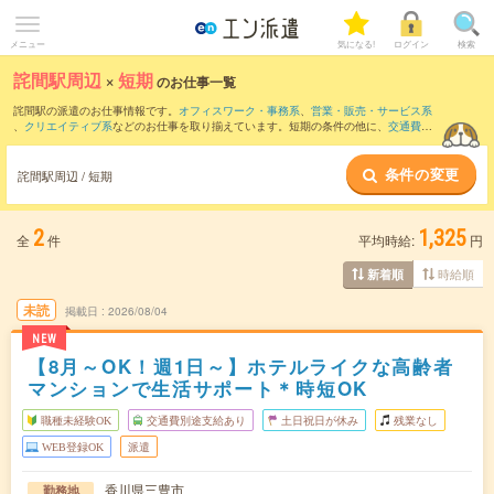
メニュー
気になる!
ログイン
検索
詫間駅周辺
×
短期
のお仕事一覧
詫間駅の派遣のお仕事情報です。
オフィスワーク・事務系
、
営業・販売・サービス系
、
クリエイティブ系
などのお仕事を取り揃えています。短期の条件の他に、
交通費別
途支給あり
、
職種未経験OK
、
友だちと一緒の応募OK
などでもお探し頂けます。
条件の変更
詫間駅周辺 / 短期
2
1,325
全
件
平均時給:
円
時給順
新着順
未読
掲載日
2026/08/04
NEW
【8月～OK！週1日～】ホテルライクな高齢者
マンションで生活サポート＊時短OK
職種未経験OK
交通費別途支給あり
土日祝日が休み
残業なし
WEB登録OK
派遣
香川県三豊市
勤務地