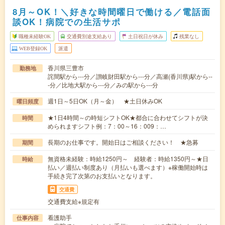
8月～OK！＼好きな時間曜日で働ける／電話面
談OK！病院での生活サポ
職種未経験OK
交通費別途支給あり
土日祝日が休み
残業なし
WEB登録OK
派遣
香川県三豊市
勤務地
詫間駅から---分／讃岐財田駅から---分／高瀬(香川県)駅から--
-分／比地大駅から---分／みの駅から---分
週1日～5日OK（月～金） ★土日休みOK
曜日頻度
★1日4時間～の時短シフトOK★都合に合わせてシフトが決
時間
められますシフト例：7：00～16：009：…
長期のお仕事です。開始日はご相談ください！ ★急募
期間
無資格未経験：時給1250円～ 経験者：時給1350円～★日
時給
払い／週払い制度あり（月払いも選べます）※稼働開始時は
手続き完了次第のお支払いとなります。
交通費
交通費支給※規定有
看護助手
仕事内容