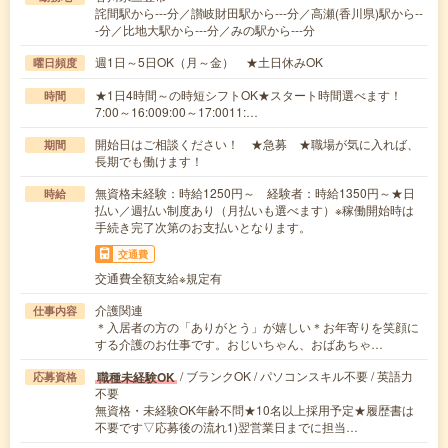
詫間駅から---分／讃岐財田駅から---分／高瀬(香川県)駅から--
-分／比地大駅から---分／みの駅から---分
週1日～5日OK（月～金） ★土日休みOK
曜日頻度
★1日4時間～の時短シフトOK★スタート時間選べます！
時間
7:00～16:009:00～17:0011:…
開始日はご相談ください！ ★急募 ★職場が気に入れば、
期間
長期でも働けます！
無資格未経験：時給1250円～ 経験者：時給1350円～★日
時給
払い／週払い制度あり（月払いも選べます）※稼働開始時は
手続き完了次第のお支払いとなります。
交通費
交通費全額支給※規定有
介護関連
仕事内容
＊入居者の方の「ありがとう」が嬉しい＊お年寄りを笑顔に
する介護のお仕事です。おじいちゃん、おばあちゃ…
/ ブランクOK / パソコンスキル不要 / 英語力
職種未経験OK
応募資格
不要
無資格・未経験OK年齢不問★10名以上採用予定★履歴書は
不要です▽応募後の流れ1)翌営業日までに担当…