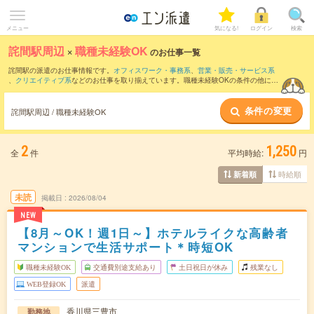
メニュー
気になる!
ログイン
検索
詫間駅周辺
×
職種未経験OK
のお仕事一覧
詫間駅の派遣のお仕事情報です。
オフィスワーク・事務系
、
営業・販売・サービス系
、
クリエイティブ系
などのお仕事を取り揃えています。職種未経験OKの条件の他に、
交通費別途支給あり
、
友だちと一緒の応募OK
、
週4日勤務
などのこだわり条件も取り
揃えています。
条件の変更
詫間駅周辺 / 職種未経験OK
2
1,250
全
件
平均時給:
円
時給順
新着順
未読
掲載日
2026/08/04
NEW
【8月～OK！週1日～】ホテルライクな高齢者
マンションで生活サポート＊時短OK
職種未経験OK
交通費別途支給あり
土日祝日が休み
残業なし
WEB登録OK
派遣
香川県三豊市
勤務地