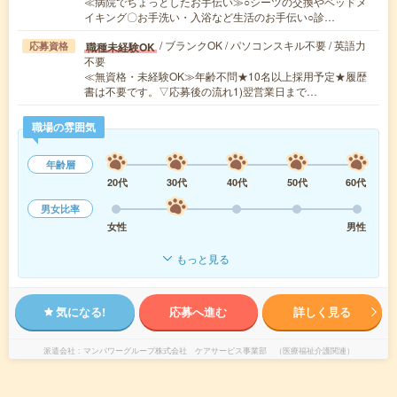
≪病院でちょっとしたお手伝い≫○シーツの交換やベッドメ
イキング〇お手洗い・入浴など生活のお手伝い○診…
/ ブランクOK / パソコンスキル不要 / 英語力
職種未経験OK
応募資格
不要
≪無資格・未経験OK≫年齢不問★10名以上採用予定★履歴
書は不要です。▽応募後の流れ1)翌営業日まで…
職場の雰囲気
年齢層
20代
30代
40代
50代
60代
男女比率
女性
男性
もっと見る
気になる!
応募へ進む
詳しく見る
派遣会社
マンパワーグループ株式会社 ケアサービス事業部 （医療福祉介護関連）