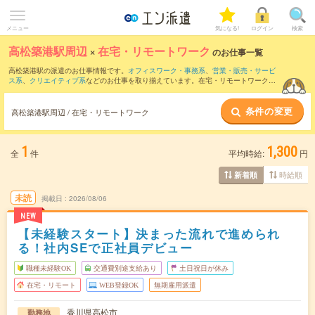
メニュー
気になる!
ログイン
検索
高松築港駅周辺
×
在宅・リモートワーク
のお仕事一覧
高松築港駅の派遣のお仕事情報です。
オフィスワーク・事務系
、
営業・販売・サービ
ス系
、
クリエイティブ系
などのお仕事を取り揃えています。在宅・リモートワークの
条件の他に、
交通費別途支給あり
、
職種未経験OK
、
友だちと一緒の応募OK
などのこ
だわり条件も取り揃えています。
条件の変更
高松築港駅周辺 / 在宅・リモートワーク
1
1,300
全
件
平均時給:
円
時給順
新着順
未読
掲載日
2026/08/06
NEW
【未経験スタート】決まった流れで進められ
る！社内SEで正社員デビュー
職種未経験OK
交通費別途支給あり
土日祝日が休み
在宅・リモート
WEB登録OK
無期雇用派遣
香川県高松市
勤務地