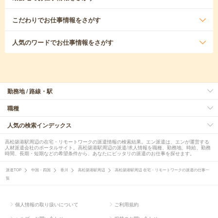
こだわり
でお仕事情報をさがす
人気のワード
でお仕事情報をさがす
勤務地 / 路線・駅
職種
人気の検索インデックス
高松築港駅周辺の在宅・リモートワークの派遣情報の検索結果。エン派遣は、エンが運営する
人材派遣会社のポータルサイト。高松築港駅周辺の派遣/求人情報を職種、勤務地、時給、勤務
時間、長期・短期などの希望条件から、あなたにピッタリの派遣のお仕事を探せます。
派遣TOP
中国・四国
香川
高松築港駅周辺
高松築港駅周辺 在宅・リモートワークの派遣の仕事一
覧
個人情報の取り扱いについて
ご利用規約