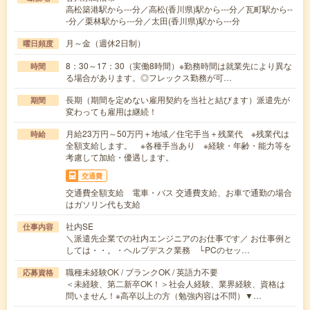
高松築港駅から---分／高松(香川県)駅から---分／瓦町駅から--
-分／栗林駅から---分／太田(香川県)駅から---分
月～金（週休2日制）
曜日頻度
8：30～17：30（実働8時間）※勤務時間は就業先により異な
時間
る場合があります。◎フレックス勤務が可…
長期（期間を定めない雇用契約を当社と結びます）派遣先が
期間
変わっても雇用は継続！
月給23万円～50万円＋地域／住宅手当＋残業代 ※残業代は
時給
全額支給します。 ※各種手当あり ※経験・年齢・能力等を
考慮して加給・優遇します。
交通費
交通費全額支給 電車・バス 交通費支給、お車で通勤の場合
はガソリン代も支給
社内SE
仕事内容
＼派遣先企業での社内エンジニアのお仕事です／ お仕事例と
しては・・。・ヘルプデスク業務 └PCのセッ…
職種未経験OK / ブランクOK / 英語力不要
応募資格
＜未経験、第二新卒OK！＞社会人経験、業界経験、資格は
問いません！※高卒以上の方（勉強内容は不問）▼…