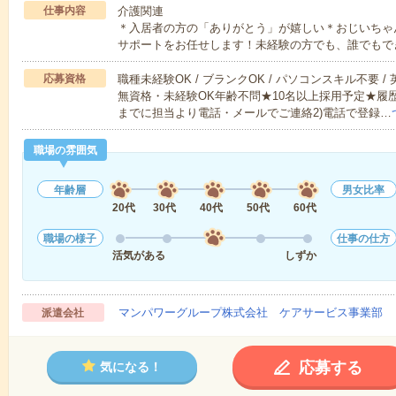
仕事内容
介護関連
＊入居者の方の「ありがとう」が嬉しい＊おじいちゃ
サポートをお任せします！未経験の方でも、誰でもで
応募資格
職種未経験OK / ブランクOK / パソコンスキル不要 /
無資格・未経験OK年齢不問★10名以上採用予定★履
までに担当より電話・メールでご連絡2)電話で登録…
職場の雰囲気
年齢層
男女比率
20代
30代
40代
50代
60代
職場の様子
仕事の仕方
活気がある
しずか
マンパワーグループ株式会社 ケアサービス事業部 
派遣会社
応募する
気になる！