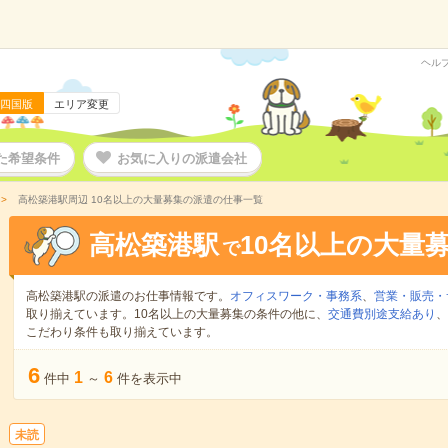
ヘル
四国版
エリア変更
た希望条件
お気に入りの派遣会社
高松築港駅周辺 10名以上の大量募集の派遣の仕事一覧
高松築港駅
10名以上の大量
で
高松築港駅の派遣のお仕事情報です。
オフィスワーク・事務系
、
営業・販売・
取り揃えています。10名以上の大量募集の条件の他に、
交通費別途支給あり
、
こだわり条件も取り揃えています。
6
1
6
件中
～
件を表示中
未読