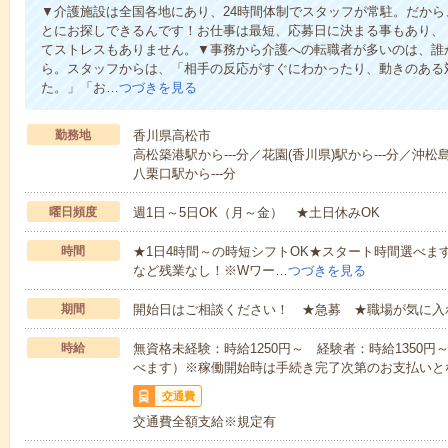
▼介護施設は全国各地にあり、24時間体制でスタッフが常駐。だか
とにお探しできるんです！お仕事は最短、応募日に決まる事もあり、
てストレスもありません。▼事務から介護への転職者が多いのは、誰
ら。スタッフからは、「相手の反応がすぐにわかったり、動きのある
た。」「お…
つづきを見る
勤務地
香川県高松市
高松築港駅から---分／花園(香川県)駅から---分／沖松島
八栗口駅から---分
曜日頻度
週1日～5日OK（月～金） ★土日休みOK
時間
★1日4時間～の時短シフトOK★スタート時間選べます！7:00～1
など残業なし！※Wワー…
つづきを見る
期間
開始日はご相談ください！ ★急募 ★職場が気に入
時給
無資格未経験：時給1250円～ 経験者：時給1350
べます）※稼働開始時は手続き完了次第のお支払いと
交通費
交通費全額支給※規定有