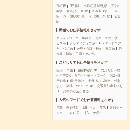
瓦町駅
栗熊駅
片原町(香川県)駅
栗林公
園駅
岡本(香川県)駅
空港通り駅
一宮
駅
岡田(香川県)駅
太田(香川県)駅
滝宮
駅
職種でお仕事情報をさがす
オフィスワーク・事務系
営業・販売・サー
ビス系
クリエイティブ系
IT・エンジニア
系
技術系
医療・介護・福祉・教育系
軽
作業・物流・工場・その他
こだわりでお仕事情報をさがす
短期
単発
職種未経験OK
友だちと一緒
の応募OK
在宅・リモートワーク
週2～3
日勤務
週4日勤務
土日祝のみ勤務
残業
なし
副業・WワークOK
交通費別途支給あ
り
語学力が活かせる
人気のワードでお仕事情報をさがす
急募
年齢不問
財団法人
英語
書類チェ
ック
テレビ局
封入
大学