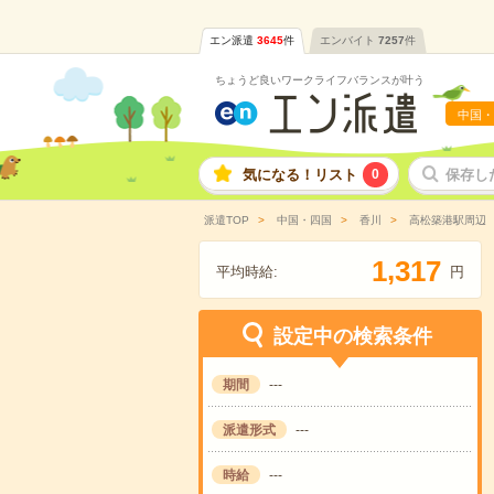
エン派遣
3645
件
エンバイト
7257
件
ちょうど良いワークライフバランスが叶う
中国・
気になる！リスト
0
保存し
派遣TOP
中国・四国
香川
高松築港駅周辺
,
1
3
1
7
平均時給:
円
設定中の検索条件
期間
---
派遣形式
---
時給
---