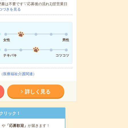
歴書は不要です▽応募後の流れ1)翌営業日
つづきを見る
女性
男性
テキパキ
コツコツ
（医療福祉介護関連）
詳しく見る
クリック！
」
や
「応募歓迎」
が届きます！