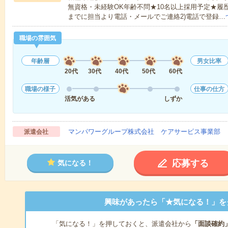
無資格・未経験OK年齢不問★10名以上採用予定★履
までに担当より電話・メールでご連絡2)電話で登録…
職場の雰囲気
年齢層
男女比率
20代
30代
40代
50代
60代
職場の様子
仕事の仕方
活気がある
しずか
マンパワーグループ株式会社 ケアサービス事業部 
派遣会社
応募する
気になる！
興味があったら「★気になる！」を
「気になる！」を押しておくと、派遣会社から
「面談確約