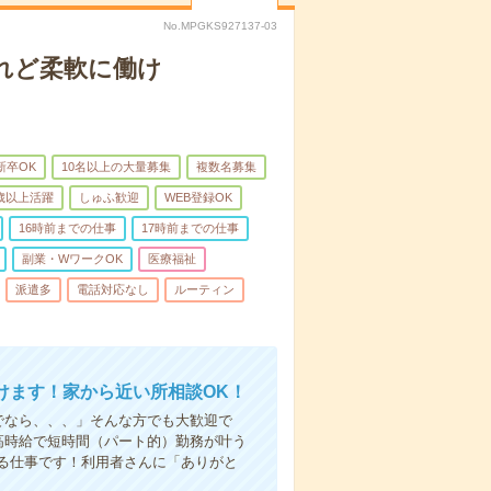
No.MPGKS927137-03
れど柔軟に働け
新卒OK
10名以上の大量募集
複数名募集
0歳以上活躍
しゅふ歓迎
WEB登録OK
16時前までの仕事
17時前までの仕事
副業・WワークOK
医療福祉
派遣多
電話対応なし
ルーティン
けます！家から近い所相談OK！
でなら、、、」そんな方でも大歓迎で
高時給で短時間（パート的）勤務が叶う
る仕事です！利用者さんに「ありがと