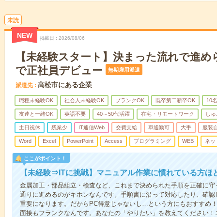
未読
NEW
掲載日
2026/08/06
【未経験スタート】決まった流れで進め
で正社員デビュー
無期雇用派遣
高松市にある企業
派遣先
職種未経験OK
社会人未経験OK
ブランクOK
既卒第二新卒OK
10
友達と一緒OK
英語不要
40～50代活躍
在宅・リモートワーク
しゅ
土日祝休
残業少
IT通信Web
交費支給
車通勤可
大手
服装
Word
Excel
PowerPoint
Access
プログラミング
WEB
ネッ
ここがポイント！
【未経験⇒ITに挑戦】マニュアル作業に慣れている方ほ
金属加工・部品組立・検査など、これまで決められた手順を正確に守っ
通りに進めるのがキホンなんです。手順書に沿って対応したり、確認
重要になります。だからPC得意じゃないし…という方にもおすすめ！
面接もフランクなんです。あなたの「やりたい」を教えてください！