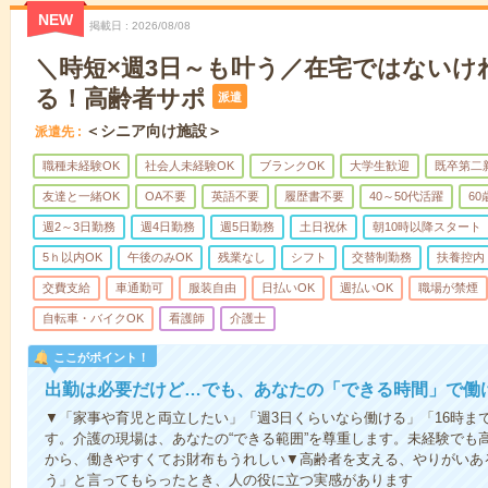
NEW
掲載日
2026/08/08
＼時短×週3日～も叶う／在宅ではないけ
る！高齢者サポ
派遣
＜シニア向け施設＞
派遣先
職種未経験OK
社会人未経験OK
ブランクOK
大学生歓迎
既卒第二
友達と一緒OK
OA不要
英語不要
履歴書不要
40～50代活躍
6
週2～3日勤務
週4日勤務
週5日勤務
土日祝休
朝10時以降スタート
5ｈ以内OK
午後のみOK
残業なし
シフト
交替制勤務
扶養控内
交費支給
車通勤可
服装自由
日払いOK
週払いOK
職場が禁煙
自転車・バイクOK
看護師
介護士
ここがポイント！
出勤は必要だけど…でも、あなたの「できる時間」で働
▼「家事や育児と両立したい」「週3日くらいなら働ける」「16時ま
す。介護の現場は、あなたの“できる範囲”を尊重します。未経験でも
から、働きやすくてお財布もうれしい▼高齢者を支える、やりがいあ
う」と言ってもらったとき、人の役に立つ実感があります