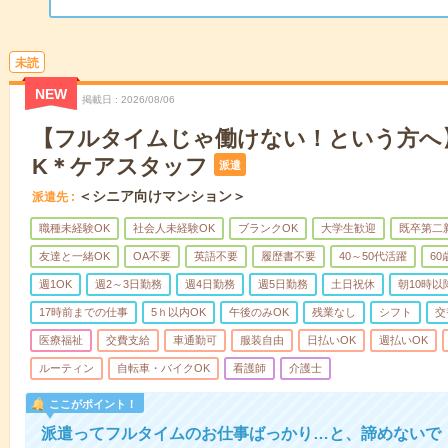
未読
NEW
掲載日
2026/08/06
【フルタイムじゃ働けない！という方へ
K＊ケアスタッフ
派遣
＜シニア向けマンション＞
派遣先
職種未経験OK
社会人未経験OK
ブランクOK
大学生歓迎
既卒第二
友達と一緒OK
OA不要
英語不要
履歴書不要
40～50代活躍
6
週1OK
週2～3日勤務
週4日勤務
週5日勤務
土日祝休
朝10時以
17時前までの仕事
5ｈ以内OK
午後のみOK
残業なし
シフト
交
医療福祉
交費支給
車通勤可
服装自由
日払いOK
週払いOK
ルーティン
自転車・バイクOK
看護師
介護士
ここがポイント！
派遣ってフルタイムのお仕事ばっかり…と、諦めないで