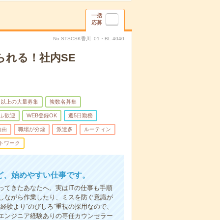
一括
応募
No.STSCSK香川_01・BL-4040
られる！社内SE
名以上の大量募集
複数名募集
ふ歓迎
WEB登録OK
週5日勤務
自由
職場が分煙
派遣多
ルーティン
トワーク
ど、始めやすい仕事です。
てきたあなたへ。実はITの仕事も手順
しながら作業したり、ミスを防ぐ意識が
経験より“のびしろ”重視の採用なので、
エンジニア経験ありの専任カウンセラー