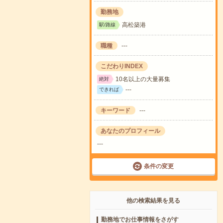
勤務地
高松築港
駅/路線
職種
---
こだわりINDEX
10名以上の大量募集
絶対
---
できれば
キーワード
---
あなたのプロフィール
---
条件の変更
他の検索結果を見る
勤務地でお仕事情報をさがす