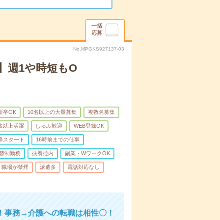
一括
応募
No.MPGKS927137-03
】週1や時短もO
新卒OK
10名以上の大量募集
複数名募集
0歳以上活躍
しゅふ歓迎
WEB登録OK
降スタート
16時前までの仕事
替制勤務
扶養控内
副業・WワークOK
職場が禁煙
派遣多
電話対応なし
！事務→介護への転職は相性〇！