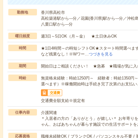
勤務地
香川県高松市
高松築港駅から---分／花園(香川県)駅から---分／沖松島
八栗口駅から---分
曜日頻度
週3日～5日OK（月～金） ★土日休みOK
時間
★1日4時間～の時短シフトOK★スタート時間選べます！7:00～1
など残業なし！※Wワー…
つづきを見る
期間
開始日はご相談ください！ ★急募 ★職場が気に入
時給
無資格未経験：時給1250円～ 経験者：時給1350
選べます）※稼働開始時は手続き完了次第のお支払い
交通費
交通費全額支給※規定有
仕事内容
介護関連
＊入居者の方の「ありがとう」が嬉しい＊ お年寄り
ゃん、おばあちゃんが暮らす施設での生活サポートを
応募資格
職種未経験OK / ブランクOK / パソコンスキル不要 /