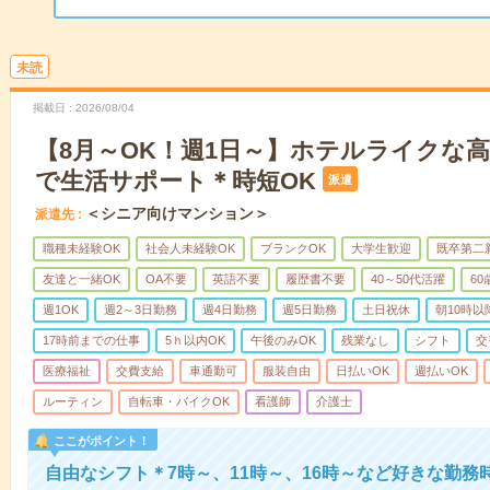
未読
掲載日
2026/08/04
【8月～OK！週1日～】ホテルライクな
で生活サポート＊時短OK
派遣
＜シニア向けマンション＞
派遣先
職種未経験OK
社会人未経験OK
ブランクOK
大学生歓迎
既卒第二
友達と一緒OK
OA不要
英語不要
履歴書不要
40～50代活躍
6
週1OK
週2～3日勤務
週4日勤務
週5日勤務
土日祝休
朝10時以
17時前までの仕事
5ｈ以内OK
午後のみOK
残業なし
シフト
交
医療福祉
交費支給
車通勤可
服装自由
日払いOK
週払いOK
ルーティン
自転車・バイクOK
看護師
介護士
ここがポイント！
自由なシフト＊7時～、11時～、16時～など好きな勤務