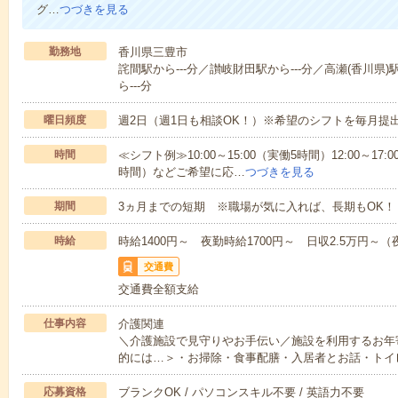
グ…
つづきを見る
勤務地
香川県三豊市
詫間駅から---分／讃岐財田駅から---分／高瀬(香川県)
ら---分
曜日頻度
週2日（週1日も相談OK！）※希望のシフトを毎月提
時間
≪シフト例≫10:00～15:00（実働5時間）12:00～17:0
時間）などご希望に応…
つづきを見る
期間
3ヵ月までの短期 ※職場が気に入れば、長期もOK！
時給
時給1400円～ 夜勤時給1700円～ 日収2.5万円～（夜
交通費
交通費全額支給
仕事内容
介護関連
＼介護施設で見守りやお手伝い／施設を利用するお年
的には…＞・お掃除・食事配膳・入居者とお話・トイ
応募資格
ブランクOK / パソコンスキル不要 / 英語力不要