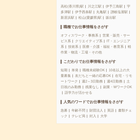
高松(香川県)駅
川之江駅
伊予三島駅
宇
多津駅
伊予西条駅
丸亀駅
讃岐塩屋駅
新居浜駅
松山(愛媛県)駅
坂出駅
職種でお仕事情報をさがす
オフィスワーク・事務系
営業・販売・サー
ビス系
クリエイティブ系
IT・エンジニア
系
技術系
医療・介護・福祉・教育系
軽
作業・物流・工場・その他
こだわりでお仕事情報をさがす
短期
単発
職種未経験OK
10名以上の大
量募集
友だちと一緒の応募OK
在宅・リモ
ートワーク
週2～3日勤務
週4日勤務
土
日祝のみ勤務
残業なし
副業・WワークOK
語学力が活かせる
人気のワードでお仕事情報をさがす
急募
年齢不問
財団法人
英語
書類チェ
ック
テレビ局
封入
大学