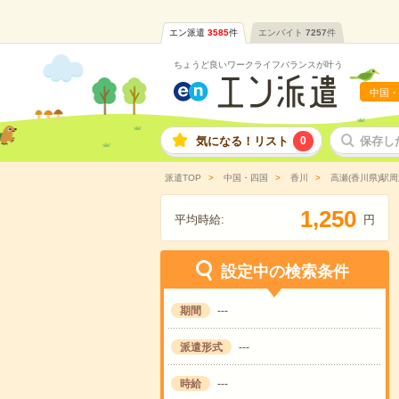
エン派遣
3585
件
エンバイト
7257
件
ちょうど良いワークライフバランスが叶う
中国・
気になる！リスト
0
保存し
派遣TOP
中国・四国
香川
高瀬(香川県)駅周
,
1
2
5
0
平均時給:
円
設定中の検索条件
期間
---
派遣形式
---
時給
---