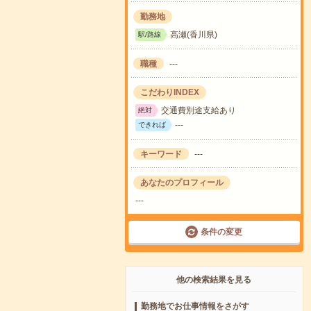
勤務地
高瀬(香川県)
駅/路線
職種
---
こだわりINDEX
交通費別途支給あり
絶対
---
できれば
キーワード
---
あなたのプロフィール
---
条件の変更
他の検索結果を見る
勤務地でお仕事情報をさがす