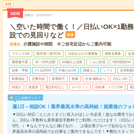
未読
NEW
掲載日
2026/08/07
＼空いた時間で働く！／日払いOK×1勤務
設での見回りなど
派遣
介護施設や病院 ※ご自宅近辺からご案内可能
派遣先
ブランクOK
既卒第二新卒OK
10名以上の大量募集
複数名募集
友達
履歴書不要
40～50代活躍
60歳以上活躍
しゅふ歓迎
WEB登録OK
深夜・早朝
5ｈ以内OK
午後のみOK
残業なし
シフト
交替制勤
医療福祉
交費支給
車通勤可
制服
社食/補助あり
日払いOK
外国人
派遣多
電話対応なし
ルーティン
自転車・バイクOK
看
ここがポイント！
週1日～相談OK！業界最高水準の高時給！就業後のフォ
▼日払い対応〇とにかくすぐに収入がほしい方必見！急な出費等でお
ん。日払い手数料も業界最安手数料でご利用いただけます！（日払い手
5円。）▼なんでそんなに稼げるの... 上場企業グループ会社なら
界最高水準の高時給でお仕事をご案内できるんです！▼弊社スタッフ