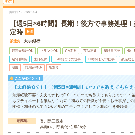
未読
掲載日
2026/08/03
【週5日×6時間】長期！後方で事務処理！
定時
派遣
大手銀行
派遣先
職種未経験OK
ブランクOK
OA不要
英語不要
履歴書不要
40～
週5日勤務
土日祝休
16時前までの仕事
17時前までの仕事
残業なし
制服
職場が禁煙
派遣多
ここがポイント！
【未経験OK！】【週5日×6時間】いつでも教えてもら
知識経験不要！入力できればOK！＊いつでも教えてもらえます！＊
もプライベートも無理なく両立！初めての転職が不安・お仕事探しの
開催・相談のみでもOK／初めてテンプ！おしごと相談付き登録会
勤務地
香川県三豊市
高瀬(香川県)駅から車15分