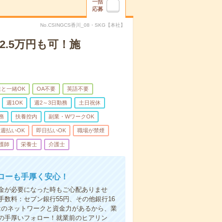
一括
応募
No.CSINGCS香川_08・SKG【本社】
2.5万円も可！施
と一緒OK
OA不要
英語不要
週1OK
週2～3日勤務
土日祝休
務
扶養控内
副業・WワークOK
週払いOK
即日払いOK
職場が禁煙
護師
栄養士
介護士
ローも手厚く安心！
金が必要になった時もご心配ありませ
数料：セブン銀行55円、その他銀行16
ではのネットワークと資金力があるから、業
の手厚いフォロー！就業前のヒアリン