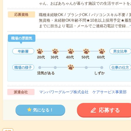
ゃん、おばあちゃんが暮らす施設での生活サポートを
応募資格
職種未経験OK / ブランクOK / パソコンスキル不要 /
無資格・未経験OK年齢不問★10名以上採用予定★履
までに担当より電話・メールでご連絡2)電話で登録…
職場の雰囲気
年齢層
男女比率
20代
30代
40代
50代
60代
職場の様子
仕事の仕方
活気がある
しずか
マンパワーグループ株式会社 ケアサービス事業部 
派遣会社
応募する
気になる！