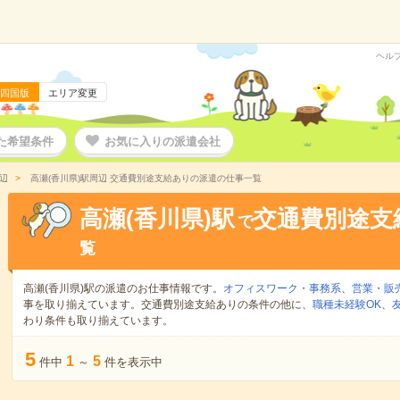
ヘル
四国版
エリア変更
た希望条件
お気に入りの派遣会社
辺
高瀬(香川県)駅周辺 交通費別途支給ありの派遣の仕事一覧
高瀬(香川県)駅
交通費別途支
で
覧
高瀬(香川県)駅の派遣のお仕事情報です。
オフィスワーク・事務系
、
営業・販
事を取り揃えています。交通費別途支給ありの条件の他に、
職種未経験OK
、
わり条件も取り揃えています。
5
1
5
件中
～
件を表示中