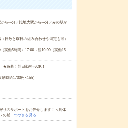
駅から---分／比地大駅から---分／みの駅か
出（日数と曜日の組み合わせや固定も可）
0（実働5時間）17:00～翌10:00（実働15
 ★急募！即日勤務もOK！
勤時給1700円×15h）
寄りのサポートをお任せします！＜具体
レの補…
つづきを見る