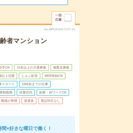
一括
応募
No.MPGKS927137-16
高齢者マンション
新卒OK
10名以上の大量募集
複数名募集
0歳以上活躍
しゅふ歓迎
WEB登録OK
降スタート
16時前までの仕事
替制勤務
扶養控内
副業・WワークOK
職場が禁煙
派遣多
電話対応なし
時間×好きな曜日で働く！