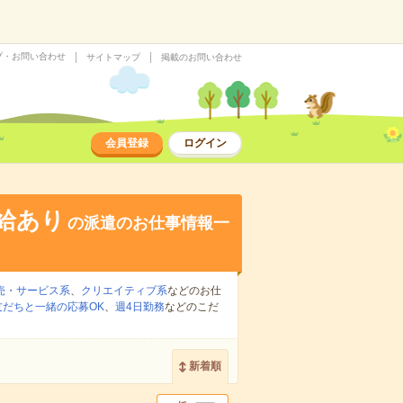
プ・お問い合わせ
サイトマップ
掲載のお問い合わせ
会員登録
ログイン
給あり
の派遣のお仕事情報一
売・サービス系
、
クリエイティブ系
などのお仕
友だちと一緒の応募OK
、
週4日勤務
などのこだ
新着順