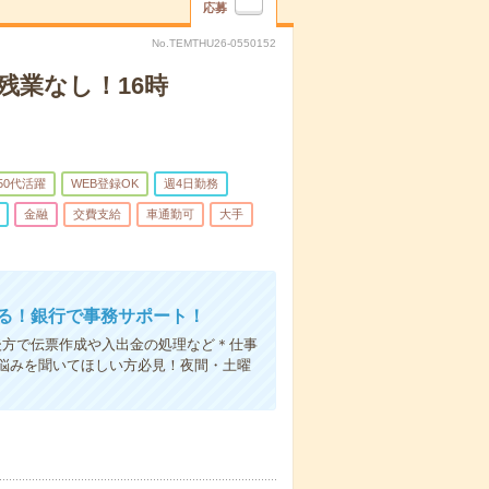
応募
No.TEMTHU26-0550152
残業なし！16時
50代活躍
WEB登録OK
週4日勤務
金融
交費支給
車通勤可
大手
える！銀行で事務サポート！
後方で伝票作成や入出金の処理など＊仕事
悩みを聞いてほしい方必見！夜間・土曜