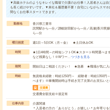
▼高級ホテルのようなキレイな職場で介護のお仕事！入居者さんは自
も長く続けやすいです。▼来社＆履歴書不要！自宅にいながらスマホ
間なくお仕事スタートできます。
勤務地
香川県三豊市
詫間駅から---分／讃岐財田駅から---分／高瀬(香川県)
ら---分
曜日頻度
週1日～5日OK（月～金） ★土日休みOK
時間
★1日4時間～の時短シフトOK★スタート時間選べます！7:00～1
など残業なし！※Wワー…
つづきを見る
期間
開始日はご相談ください！ ★急募 ★職場が気に入
時給
無資格未経験：時給1250円～ 経験者：時給1350
べます）※稼働開始時は手続き完了次第のお支払いと
交通費
交通費全額支給※規定有
仕事内容
介護関連
＊入居者の方の「ありがとう」が嬉しい＊お年寄りを