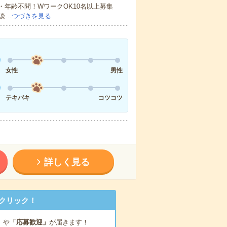
・年齢不問！WワークOK10名以上募集
談…
つづきを見る
女性
男性
テキパキ
コツコツ
詳しく見る
クリック！
」
や
「応募歓迎」
が届きます！