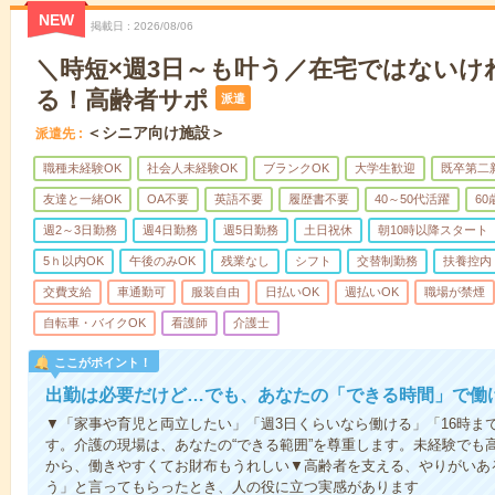
NEW
掲載日
2026/08/06
＼時短×週3日～も叶う／在宅ではないけ
る！高齢者サポ
派遣
＜シニア向け施設＞
派遣先
職種未経験OK
社会人未経験OK
ブランクOK
大学生歓迎
既卒第二
友達と一緒OK
OA不要
英語不要
履歴書不要
40～50代活躍
6
週2～3日勤務
週4日勤務
週5日勤務
土日祝休
朝10時以降スタート
5ｈ以内OK
午後のみOK
残業なし
シフト
交替制勤務
扶養控内
交費支給
車通勤可
服装自由
日払いOK
週払いOK
職場が禁煙
自転車・バイクOK
看護師
介護士
ここがポイント！
出勤は必要だけど…でも、あなたの「できる時間」で働
▼「家事や育児と両立したい」「週3日くらいなら働ける」「16時ま
す。介護の現場は、あなたの“できる範囲”を尊重します。未経験でも
から、働きやすくてお財布もうれしい▼高齢者を支える、やりがいあ
う」と言ってもらったとき、人の役に立つ実感があります