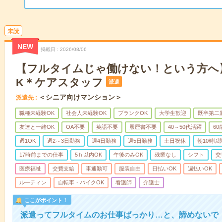
未読
NEW
掲載日
2026/08/06
【フルタイムじゃ働けない！という方へ
K＊ケアスタッフ
派遣
＜シニア向けマンション＞
派遣先
職種未経験OK
社会人未経験OK
ブランクOK
大学生歓迎
既卒第二
友達と一緒OK
OA不要
英語不要
履歴書不要
40～50代活躍
6
週1OK
週2～3日勤務
週4日勤務
週5日勤務
土日祝休
朝10時以
17時前までの仕事
5ｈ以内OK
午後のみOK
残業なし
シフト
交
医療福祉
交費支給
車通勤可
服装自由
日払いOK
週払いOK
ルーティン
自転車・バイクOK
看護師
介護士
ここがポイント！
派遣ってフルタイムのお仕事ばっかり…と、諦めないで