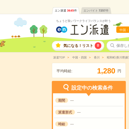
エン派遣
3645
件
エンバイト
7257
件
ちょうど良いワークライフバランスが叶う
中国・
気になる！リスト
0
保存し
派遣TOP
中国・四国
香川
昭和町(香川県)
,
1
2
8
0
平均時給:
円
設定中の検索条件
期間
---
派遣形式
---
時給
---