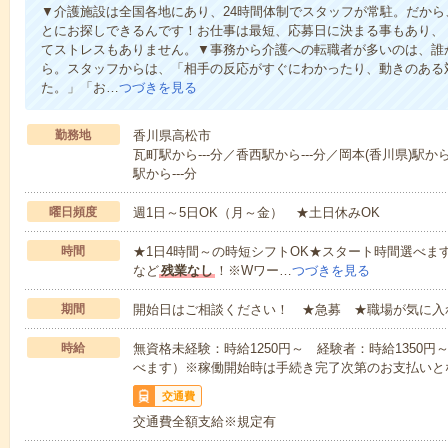
▼介護施設は全国各地にあり、24時間体制でスタッフが常駐。だか
とにお探しできるんです！お仕事は最短、応募日に決まる事もあり、
てストレスもありません。▼事務から介護への転職者が多いのは、誰
ら。スタッフからは、「相手の反応がすぐにわかったり、動きのある
た。」「お…
つづきを見る
勤務地
香川県高松市
瓦町駅から---分／香西駅から---分／岡本(香川県)駅から
駅から---分
曜日頻度
週1日～5日OK（月～金） ★土日休みOK
時間
★1日4時間～の時短シフトOK★スタート時間選べます！7:00～1
など
残業なし
！※Wワー…
つづきを見る
期間
開始日はご相談ください！ ★急募 ★職場が気に入
時給
無資格未経験：時給1250円～ 経験者：時給1350
べます）※稼働開始時は手続き完了次第のお支払いと
交通費
交通費全額支給※規定有