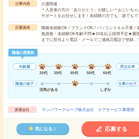
仕事内容
介護関連
＊入居者の方の「ありがとう」が嬉しい＊おじいちゃ
サポートをお任せします！未経験の方でも、誰でもで
応募資格
職種未経験OK / ブランクOK / パソコンスキル不要 /
無資格・未経験OK年齢不問★10名以上採用予定★履
までに担当より電話・メールでご連絡2)電話で登録…
職場の雰囲気
年齢層
男女比率
20代
30代
40代
50代
60代
職場の様子
仕事の仕方
活気がある
しずか
マンパワーグループ株式会社 ケアサービス事業部 
派遣会社
応募する
気になる！