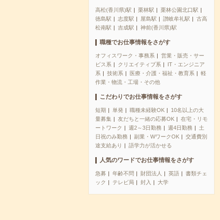
高松(香川県)駅
栗林駅
栗林公園北口駅
徳島駅
志度駅
屋島駅
讃岐牟礼駅
古高
松南駅
吉成駅
神前(香川県)駅
職種でお仕事情報をさがす
オフィスワーク・事務系
営業・販売・サー
ビス系
クリエイティブ系
IT・エンジニア
系
技術系
医療・介護・福祉・教育系
軽
作業・物流・工場・その他
こだわりでお仕事情報をさがす
短期
単発
職種未経験OK
10名以上の大
量募集
友だちと一緒の応募OK
在宅・リモ
ートワーク
週2～3日勤務
週4日勤務
土
日祝のみ勤務
副業・WワークOK
交通費別
途支給あり
語学力が活かせる
人気のワードでお仕事情報をさがす
急募
年齢不問
財団法人
英語
書類チェ
ック
テレビ局
封入
大学