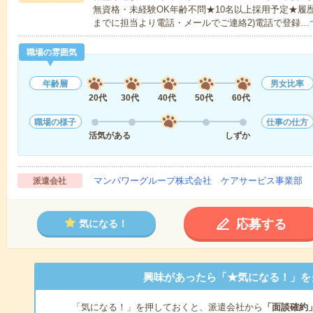
無資格・未経験OK年齢不問★10名以上採用予定★履
までに担当より電話・メールでご連絡2)電話で登録…
職場の雰囲気
年齢層
男女比率
20代
30代
40代
50代
60代
職場の様子
仕事の仕方
活気がある
しずか
マンパワーグループ株式会社 ケアサービス事業部 
派遣会社
応募する
気になる！
興味があったら「★気になる！」を
「気になる！」を押しておくと、派遣会社から
「面談確約