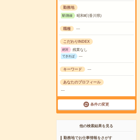
勤務地
昭和町(香川県)
駅/路線
職種
---
こだわりINDEX
残業なし
絶対
---
できれば
キーワード
---
あなたのプロフィール
---
条件の変更
他の検索結果を見る
勤務地でお仕事情報をさがす