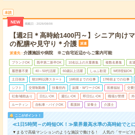
未読
NEW
掲載日
2026/08/06
【週2日＊高時給1400円～】シニア向け
の配膳や見守り＊介護
派遣
介護施設や病院 ※ご自宅近辺からご案内可能
派遣先
ブランクOK
既卒第二新卒OK
10名以上の大量募集
複数名募集
友達
履歴書不要
40～50代活躍
60歳以上活躍
しゅふ歓迎
WEB登録OK
土日祝休
朝10時以降スタート
16時前までの仕事
17時前までの仕事
シフト
交替制勤務
扶養控内
副業・WワークOK
医療福祉
交費
社食/補助あり
日払いOK
週払いOK
即日払いOK
職場が禁煙
外
ルーティン
自転車・バイクOK
看護師
栄養士
介護士
ここがポイント！
≪1日5時間～の時短OK！≫業界最高水準の高時給でと
▼まるで高級マンションのような施設で働ける！ 人気の「サービス