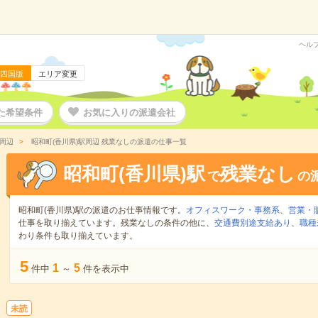
ヘル
四国版
エリア変更
た希望条件
お気に入りの派遣会社
駅周辺
昭和町(香川県)駅周辺 残業なしの派遣の仕事一覧
昭和町(香川県)駅
残業なし
で
の
昭和町(香川県)駅の派遣のお仕事情報です。
オフィスワーク・事務系
、
営業・
仕事を取り揃えています。残業なしの条件の他に、
交通費別途支給あり
、
職種
わり条件も取り揃えています。
5
1
5
件中
～
件を表示中
未読