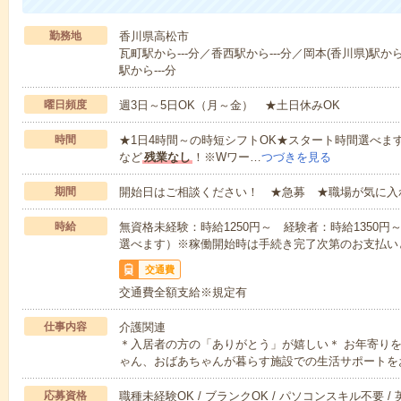
勤務地
香川県高松市
瓦町駅から---分／香西駅から---分／岡本(香川県)駅から
駅から---分
曜日頻度
週3日～5日OK（月～金） ★土日休みOK
時間
★1日4時間～の時短シフトOK★スタート時間選べます！7:00～1
など
残業なし
！※Wワー…
つづきを見る
期間
開始日はご相談ください！ ★急募 ★職場が気に入
時給
無資格未経験：時給1250円～ 経験者：時給1350
選べます）※稼働開始時は手続き完了次第のお支払い
交通費
交通費全額支給※規定有
仕事内容
介護関連
＊入居者の方の「ありがとう」が嬉しい＊ お年寄り
ゃん、おばあちゃんが暮らす施設での生活サポートを
応募資格
職種未経験OK / ブランクOK / パソコンスキル不要 /