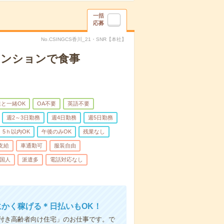
一括
応募
No.CSINGCS香川_21・SNR【本社】
マンションで食事
と一緒OK
OA不要
英語不要
週2～3日勤務
週4日勤務
週5日勤務
5ｈ以内OK
午後のみOK
残業なし
支給
車通勤可
服装自由
国人
派遣多
電話対応なし
にかく稼げる＊日払いもOK！
付き高齢者向け住宅」のお仕事です。で