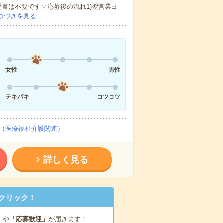
歴書は不要です▽応募後の流れ1)翌営業日
つづきを見る
女性
男性
テキパキ
コツコツ
（医療福祉介護関連）
詳しく見る
クリック！
」
や
「応募歓迎」
が届きます！