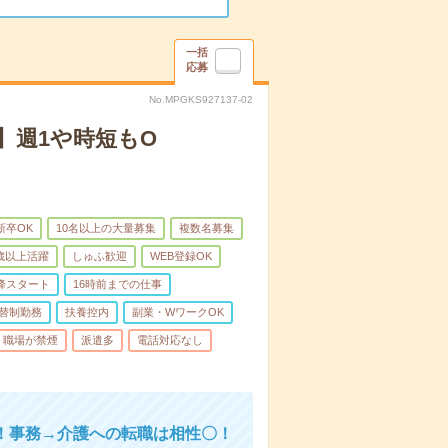
一括
応募
No.MPGKS927137-02
】週1や時短もO
新卒OK
10名以上の大量募集
複数名募集
0歳以上活躍
しゅふ歓迎
WEB登録OK
降スタート
16時前までの仕事
替制勤務
扶養控内
副業・WワークOK
職場が禁煙
派遣多
電話対応なし
！事務→介護への転職は相性〇！