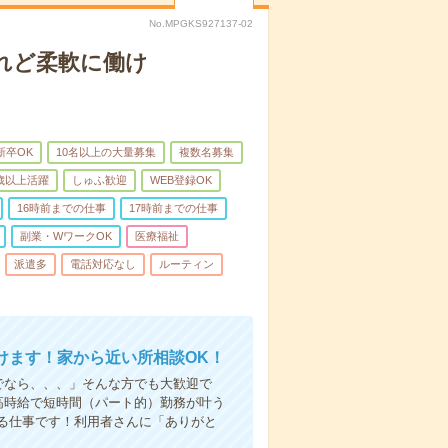
No.MPGKS927137-02
れど柔軟に働け
新卒OK
10名以上の大量募集
複数名募集
0歳以上活躍
しゅふ歓迎
WEB登録OK
16時前までの仕事
17時前までの仕事
副業・WワークOK
医療福祉
派遣多
電話対応なし
ルーティン
けます！家から近い所相談OK！
でなら、、、」そんな方でも大歓迎で
高時給で短時間（パート的）勤務が叶う
る仕事です！利用者さんに「ありがと