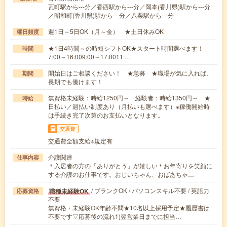
瓦町駅から---分／香西駅から---分／岡本(香川県)駅から---分
／昭和町(香川県)駅から---分／八栗駅から---分
週1日～5日OK（月～金） ★土日休みOK
曜日頻度
★1日4時間～の時短シフトOK★スタート時間選べます！
時間
7:00～16:009:00～17:0011:…
開始日はご相談ください！ ★急募 ★職場が気に入れば、
期間
長期でも働けます！
無資格未経験：時給1250円～ 経験者：時給1350円～ ★
時給
日払い／週払い制度あり（月払いも選べます）※稼働開始時
は手続き完了次第のお支払いとなります。
交通費
交通費全額支給※規定有
介護関連
仕事内容
＊入居者の方の「ありがとう」が嬉しい＊お年寄りを笑顔に
する介護のお仕事です。おじいちゃん、おばあちゃ…
/ ブランクOK / パソコンスキル不要 / 英語力
職種未経験OK
応募資格
不要
無資格・未経験OK年齢不問★10名以上採用予定★履歴書は
不要です▽応募後の流れ1)翌営業日までに担当…