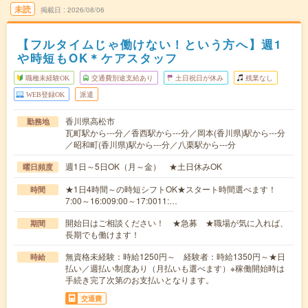
未読
掲載日
2026/08/06
【フルタイムじゃ働けない！という方へ】週1
や時短もOK＊ケアスタッフ
職種未経験OK
交通費別途支給あり
土日祝日が休み
残業なし
WEB登録OK
派遣
香川県高松市
勤務地
瓦町駅から---分／香西駅から---分／岡本(香川県)駅から---分
／昭和町(香川県)駅から---分／八栗駅から---分
週1日～5日OK（月～金） ★土日休みOK
曜日頻度
★1日4時間～の時短シフトOK★スタート時間選べます！
時間
7:00～16:009:00～17:0011:…
開始日はご相談ください！ ★急募 ★職場が気に入れば、
期間
長期でも働けます！
無資格未経験：時給1250円～ 経験者：時給1350円～★日
時給
払い／週払い制度あり（月払いも選べます）※稼働開始時は
手続き完了次第のお支払いとなります。
交通費