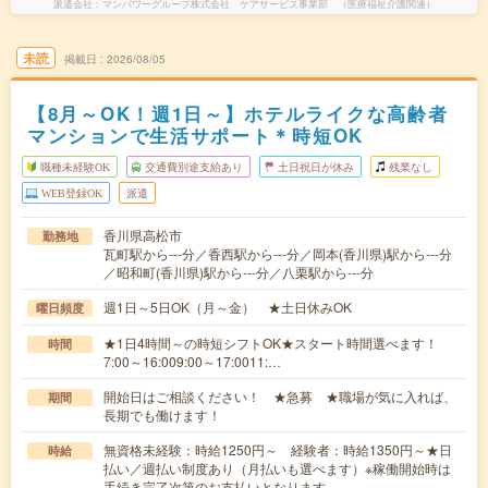
派遣会社
マンパワーグループ株式会社 ケアサービス事業部 （医療福祉介護関連）
未読
掲載日
2026/08/05
【8月～OK！週1日～】ホテルライクな高齢者
マンションで生活サポート＊時短OK
職種未経験OK
交通費別途支給あり
土日祝日が休み
残業なし
WEB登録OK
派遣
香川県高松市
勤務地
瓦町駅から---分／香西駅から---分／岡本(香川県)駅から---分
／昭和町(香川県)駅から---分／八栗駅から---分
週1日～5日OK（月～金） ★土日休みOK
曜日頻度
★1日4時間～の時短シフトOK★スタート時間選べます！
時間
7:00～16:009:00～17:0011:…
開始日はご相談ください！ ★急募 ★職場が気に入れば、
期間
長期でも働けます！
無資格未経験：時給1250円～ 経験者：時給1350円～★日
時給
払い／週払い制度あり（月払いも選べます）※稼働開始時は
手続き完了次第のお支払いとなります。