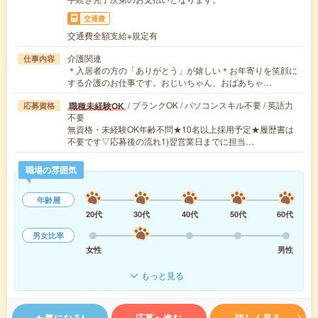
交通費
交通費全額支給※規定有
介護関連
仕事内容
＊入居者の方の「ありがとう」が嬉しい＊お年寄りを笑顔に
する介護のお仕事です。おじいちゃん、おばあちゃ…
/ ブランクOK / パソコンスキル不要 / 英語力
職種未経験OK
応募資格
不要
無資格・未経験OK年齢不問★10名以上採用予定★履歴書は
不要です▽応募後の流れ1)翌営業日までに担当…
職場の雰囲気
年齢層
20代
30代
40代
50代
60代
男女比率
女性
男性
もっと見る
気になる!
応募へ進む
詳しく見る