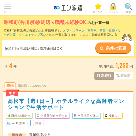
メニュー
気になる!
ログイン
検索
昭和町(香川県)駅周辺
×
職種未経験OK
のお仕事一覧
昭和町(香川県)駅の派遣のお仕事情報です。
オフィスワーク・事務系
、
営業・販売・サ
ービス系
、
クリエイティブ系
などのお仕事を取り揃えています。職種未経験OKの条件
の他に、
交通費別途支給あり
、
友だちと一緒の応募OK
、
週4日勤務
などのこだわり条
件も取り揃えています。
条件の変更
昭和町(香川県)駅周辺 / 職種未経験OK
4
1,250
全
件
平均時給:
円
時給順
新着順
未読
掲載日
2026/08/09
NEW
高松市【週1日～】ホテルライクな高齢者マン
ションで生活サポート
職種未経験OK
交通費別途支給あり
土日祝日が休み
残業なし
WEB登録OK
派遣
香川県高松市
勤務地