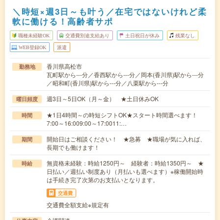
＼時短×週3日～も叶う／在宅ではないけれど柔
軟に働ける！高齢者サポ
職種未経験OK
交通費別途支給あり
土日祝日が休み
残業なし
WEB登録OK
派遣
香川県高松市
勤務地
瓦町駅から---分／香西駅から---分／岡本(香川県)駅から---分
／昭和町(香川県)駅から---分／八栗駅から---分
週3日～5日OK（月～金） ★土日休みOK
曜日頻度
★1日4時間～の時短シフトOK★スタート時間選べます！
時間
7:00～16:009:00～17:0011:…
開始日はご相談ください！ ★急募 ★職場が気に入れば、
期間
長期でも働けます！
無資格未経験：時給1250円～ 経験者：時給1350円～ ★
時給
日払い／週払い制度あり（月払いも選べます）※稼働開始時
は手続き完了次第のお支払いとなります。
交通費
交通費全額支給※規定有