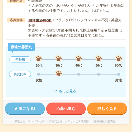
介護関連
仕事内容
＊入居者の方の「ありがとう」が嬉しい＊ お年寄りを笑顔に
する介護のお仕事です。おじいちゃん、おばあち…
/ ブランクOK / パソコンスキル不要 / 英語力
職種未経験OK
応募資格
不要
無資格・未経験OK年齢不問★10名以上採用予定★履歴書は
不要です▽応募後の流れ1)翌営業日までに担当…
職場の雰囲気
年齢層
20代
30代
40代
50代
60代
男女比率
女性
男性
もっと見る
気になる!
応募へ進む
詳しく見る
派遣会社
マンパワーグループ株式会社 ケアサービス事業部 （医療福祉介護関連）