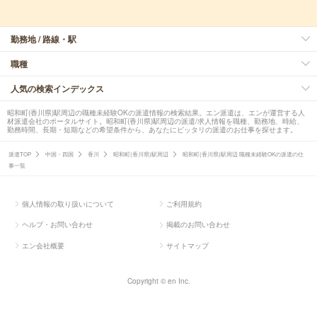
勤務地 / 路線・駅
職種
人気の検索インデックス
昭和町(香川県)駅周辺の職種未経験OKの派遣情報の検索結果。エン派遣は、エンが運営する人
材派遣会社のポータルサイト。昭和町(香川県)駅周辺の派遣/求人情報を職種、勤務地、時給、
勤務時間、長期・短期などの希望条件から、あなたにピッタリの派遣のお仕事を探せます。
派遣TOP
中国・四国
香川
昭和町(香川県)駅周辺
昭和町(香川県)駅周辺 職種未経験OKの派遣の仕
事一覧
個人情報の取り扱いについて
ご利用規約
ヘルプ・お問い合わせ
掲載のお問い合わせ
エン会社概要
サイトマップ
Copyright © en Inc.