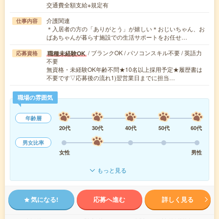
交通費全額支給※規定有
介護関連
仕事内容
＊入居者の方の「ありがとう」が嬉しい＊おじいちゃん、お
ばあちゃんが暮らす施設での生活サポートをお任せ…
/ ブランクOK / パソコンスキル不要 / 英語力
職種未経験OK
応募資格
不要
無資格・未経験OK年齢不問★10名以上採用予定★履歴書は
不要です▽応募後の流れ1)翌営業日までに担当…
職場の雰囲気
年齢層
20代
30代
40代
50代
60代
男女比率
女性
男性
もっと見る
気になる!
応募へ進む
詳しく見る