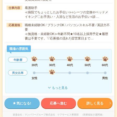
看護助手
仕事内容
≪病院でちょっとしたお手伝い≫○シーツの交換やベッドメ
イキング〇お手洗い・入浴など生活のお手伝い○診…
職種未経験OK / ブランクOK / パソコンスキル不要 / 英語力不
応募資格
要
≪無資格・未経験OK≫年齢不問★10名以上採用予定★履歴
書は不要です。▽応募後の流れ1)翌営業日まで…
職場の雰囲気
年齢層
20代
30代
40代
50代
60代
男女比率
女性
男性
もっと見る
気になる!
応募へ進む
詳しく見る
派遣会社
マンパワーグループ株式会社 ケアサービス事業部 （医療福祉介護関連）