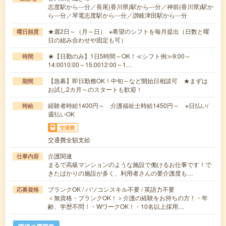
志度駅から---分／長尾(香川県)駅から---分／神前(香川県)駅か
ら---分／琴電志度駅から---分／讃岐津田駅から---分
★週2日～（月～日） ※希望のシフトを毎月提出（日数と曜
曜日頻度
日の組み合わせや固定も可）
★【日勤のみ】1日5時間～OK！≪シフト例≫9:00～
時間
14:0010:00～15:0012:00～1…
【急募】即日勤務OK！中旬～など開始日相談可 ★まずは
期間
お試し2カ月～のスタートも歓迎！
経験者時給1400円～ 介護福祉士時給1450円～ ※日払い/
時給
週払いOK
交通費
交通費全額支給
介護関連
仕事内容
まるで高級マンションのような施設で働けるお仕事です！で
きたばかりの施設が多く、利用者さんの要介護度も…
ブランクOK / パソコンスキル不要 / 英語力不要
応募資格
＜無資格・ブランクOK！＞介護の経験をお持ちの方！・年
齢、学歴不問！・WワークOK！・10名以上採用…