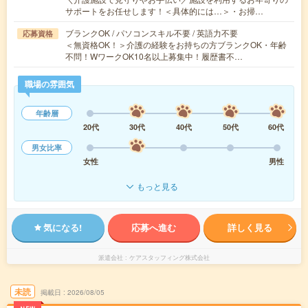
サポートをお任せします！＜具体的には…＞・お掃…
ブランクOK / パソコンスキル不要 / 英語力不要
応募資格
＜無資格OK！＞介護の経験をお持ちの方ブランクOK・年齢
不問！WワークOK10名以上募集中！履歴書不…
職場の雰囲気
年齢層
20代
30代
40代
50代
60代
男女比率
女性
男性
もっと見る
気になる!
応募へ進む
詳しく見る
派遣会社
ケアスタッフィング株式会社
未読
掲載日
2026/08/05