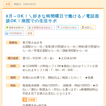
未読
掲載日
2026/08/02
8月～OK！＼好きな時間曜日で働ける／電話面
談OK！病院での生活サポ
職種未経験OK
交通費別途支給あり
土日祝日が休み
残業なし
WEB登録OK
派遣
香川県さぬき市
勤務地
志度駅から---分／長尾(香川県)駅から---分／神前(香川県)駅か
ら---分／琴電志度駅から---分／讃岐津田駅から---分
週1日～5日OK（月～金） ★土日休みOK
曜日頻度
★1日4時間～の時短シフトOK★都合に合わせてシフトが決
時間
められますシフト例：7：00～16：009：…
長期のお仕事です。開始日はご相談ください！ ★急募
期間
無資格未経験：時給1250円～ 経験者：時給1350円～★日
時給
払い／週払い制度あり（月払いも選べます）※稼働開始時は
手続き完了次第のお支払いとなります。
交通費
交通費支給※規定有