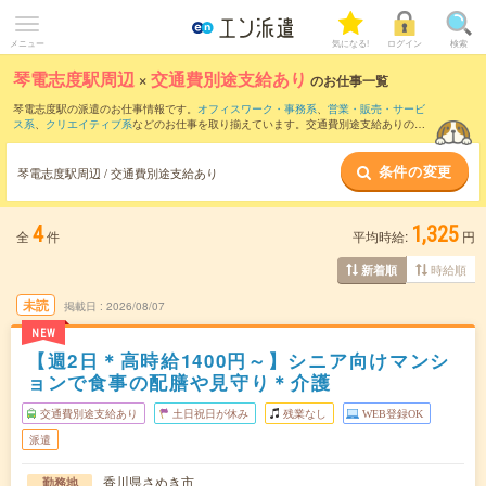
メニュー
気になる!
ログイン
検索
琴電志度駅周辺
×
交通費別途支給あり
のお仕事一覧
琴電志度駅の派遣のお仕事情報です。
オフィスワーク・事務系
、
営業・販売・サービ
ス系
、
クリエイティブ系
などのお仕事を取り揃えています。交通費別途支給ありの条
件の他に、
職種未経験OK
、
友だちと一緒の応募OK
、
週4日勤務
などのこだわり条件も
取り揃えています。
条件の変更
琴電志度駅周辺 / 交通費別途支給あり
4
1,325
全
件
平均時給:
円
時給順
新着順
未読
掲載日
2026/08/07
NEW
【週2日＊高時給1400円～】シニア向けマンシ
ョンで食事の配膳や見守り＊介護
交通費別途支給あり
土日祝日が休み
残業なし
WEB登録OK
派遣
香川県さぬき市
勤務地