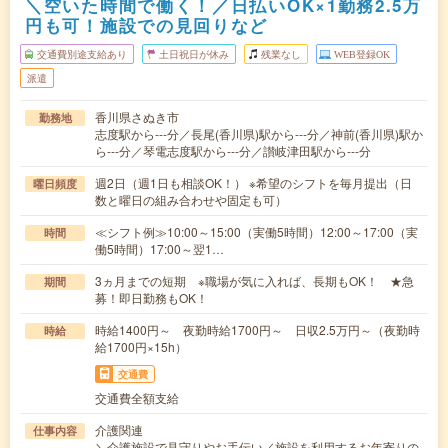
＼空いた時間で働く！／日払いOK×1勤務2.5万
円も可！施設での見回りなど
交通費別途支給あり
土日祝日が休み
残業なし
WEB登録OK
派遣
香川県さぬき市
勤務地
志度駅から---分／長尾(香川県)駅から---分／神前(香川県)駅か
ら---分／琴電志度駅から---分／讃岐津田駅から---分
週2日（週1日も相談OK！） ※希望のシフトを毎月提出（日
曜日頻度
数と曜日の組み合わせや固定も可）
≪シフト例≫10:00～15:00（実働5時間）12:00～17:00（実
時間
働5時間）17:00～翌1…
3ヵ月までの短期 ※職場が気に入れば、長期もOK！ ★急
期間
募！即日勤務もOK！
時給1400円～ 夜勤時給1700円～ 日収2.5万円～（夜勤時
時給
給1700円×15h）
交通費
交通費全額支給
介護関連
仕事内容
＼介護施設で見守りやお手伝い／施設を利用するお年寄りの