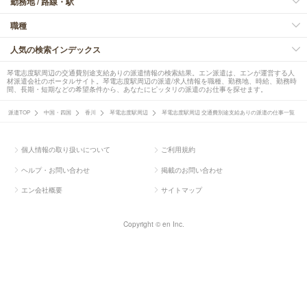
勤務地 / 路線・駅
職種
人気の検索インデックス
琴電志度駅周辺の交通費別途支給ありの派遣情報の検索結果。エン派遣は、エンが運営する人
材派遣会社のポータルサイト。琴電志度駅周辺の派遣/求人情報を職種、勤務地、時給、勤務時
間、長期・短期などの希望条件から、あなたにピッタリの派遣のお仕事を探せます。
派遣TOP
中国・四国
香川
琴電志度駅周辺
琴電志度駅周辺 交通費別途支給ありの派遣の仕事一覧
個人情報の取り扱いについて
ご利用規約
ヘルプ・お問い合わせ
掲載のお問い合わせ
エン会社概要
サイトマップ
Copyright © en Inc.