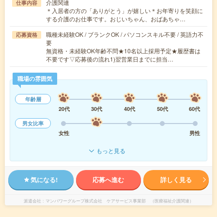
介護関連
仕事内容
＊入居者の方の「ありがとう」が嬉しい＊お年寄りを笑顔に
する介護のお仕事です。おじいちゃん、おばあちゃ…
職種未経験OK / ブランクOK / パソコンスキル不要 / 英語力不
応募資格
要
無資格・未経験OK年齢不問★10名以上採用予定★履歴書は
不要です▽応募後の流れ1)翌営業日までに担当…
職場の雰囲気
年齢層
20代
30代
40代
50代
60代
男女比率
女性
男性
もっと見る
気になる!
応募へ進む
詳しく見る
派遣会社
マンパワーグループ株式会社 ケアサービス事業部 （医療福祉介護関連）