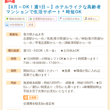
NEW
【8月～OK！週1日～】ホテルライクな高齢者
マンションで生活サポート＊時短OK
職種未経験OK
交通費別途支給あり
土日祝日が休み
残業なし
WEB登録OK
派遣
香川県さぬき市
勤務地
志度駅から---分／長尾(香川県)駅から---分／神前(香川県)駅か
ら---分／琴電志度駅から---分／讃岐津田駅から---分
週1日～5日OK（月～金） ★土日休みOK
曜日頻度
★1日4時間～の時短シフトOK★スタート時間選べます！
時間
7:00～16:009:00～17:0011:…
開始日はご相談ください！ ★急募 ★職場が気に入れば、
期間
長期でも働けます！
無資格未経験：時給1250円～ 経験者：時給1350円～★日
時給
払い／週払い制度あり（月払いも選べます）※稼働開始時は
手続き完了次第のお支払いとなります。
交通費
交通費全額支給※規定有