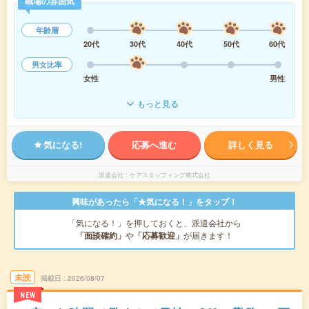
職場の雰囲気
年齢層
20代
30代
40代
50代
60代
男女比率
女性
男性
もっと見る
気になる!
応募へ進む
詳しく見る
派遣会社
ケアスタッフィング株式会社
興味があったら「★気になる！」をタップ！
「気になる！」を押しておくと、派遣会社から
「面談確約」
や
「応募歓迎」
が届きます！
未読
掲載日
2026/08/07
NEW