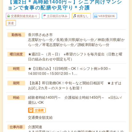
【週2日＊高時給1400円～】シニア向けマンシ
ョンで食事の配膳や見守り＊介護
交通費別途支給あり
土日祝日が休み
残業なし
WEB登録OK
派遣
香川県さぬき市
勤務地
志度駅から---分／長尾(香川県)駅から---分／神前(香川県)駅か
ら---分／琴電志度駅から---分／讃岐津田駅から---分
★週2日～（月～日） ※希望のシフトを毎月提出（日数と曜
曜日頻度
日の組み合わせや固定も可）
★【日勤のみ】1日5時間～OK！≪シフト例≫9:00～
時間
14:0010:00～15:0012:00～1…
【急募】即日勤務OK！中旬～など開始日相談可 ★まずは
期間
お試し2カ月～のスタートも歓迎！
経験者時給1400円～ 介護福祉士時給1450円～ ※日払い/
時給
週払いOK
交通費
交通費全額支給
介護関連
仕事内容
まるで高級マンションのような施設で働けるお仕事です！で