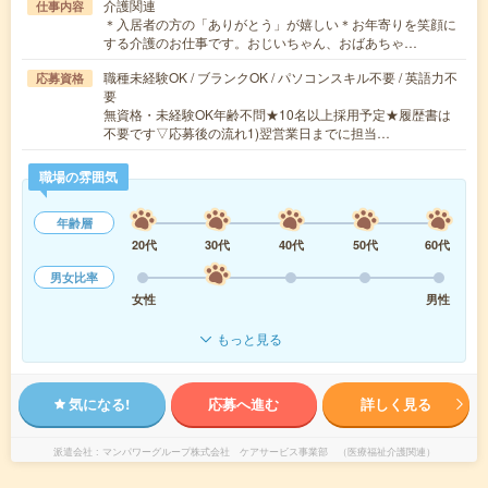
介護関連
仕事内容
＊入居者の方の「ありがとう」が嬉しい＊お年寄りを笑顔に
する介護のお仕事です。おじいちゃん、おばあちゃ…
職種未経験OK / ブランクOK / パソコンスキル不要 / 英語力不
応募資格
要
無資格・未経験OK年齢不問★10名以上採用予定★履歴書は
不要です▽応募後の流れ1)翌営業日までに担当…
職場の雰囲気
年齢層
20代
30代
40代
50代
60代
男女比率
女性
男性
もっと見る
気になる!
応募へ進む
詳しく見る
派遣会社
マンパワーグループ株式会社 ケアサービス事業部 （医療福祉介護関連）