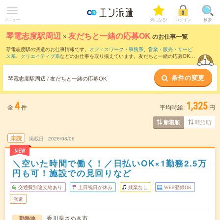
メニュー
気になる!
ログイン
検索
琴電志度駅周辺
×
友だちと一緒の応募OK
のお仕事一覧
琴電志度駅の派遣のお仕事情報です。
オフィスワーク・事務系
、
営業・販売・サービ
ス系
、
クリエイティブ系
などのお仕事を取り揃えています。友だちと一緒の応募OKの
条件の他に、
交通費別途支給あり
、
職種未経験OK
、
週4日勤務
などのこだわり条件も
取り揃えています。
条件の変更
琴電志度駅周辺 / 友だちと一緒の応募OK
4
1,325
全
件
平均時給:
円
時給順
新着順
未読
掲載日
2026/08/06
NEW
＼空いた時間で働く！／日払いOK×1勤務2.5万
円も可！施設での見回りなど
交通費別途支給あり
土日祝日が休み
残業なし
WEB登録OK
派遣
香川県さぬき市
勤務地