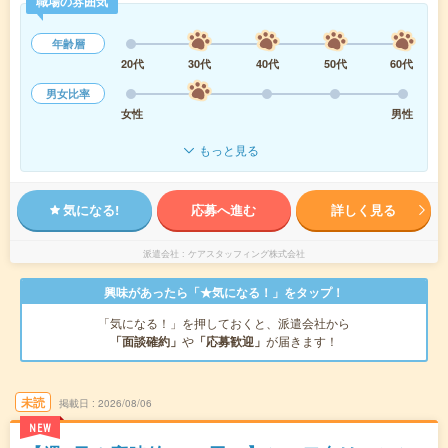
職場の雰囲気
年齢層
20代
30代
40代
50代
60代
男女比率
女性
男性
もっと見る
気になる!
応募へ進む
詳しく見る
派遣会社
ケアスタッフィング株式会社
興味があったら「★気になる！」をタップ！
「気になる！」を押しておくと、派遣会社から
「面談確約」
や
「応募歓迎」
が届きます！
未読
掲載日
2026/08/06
NEW