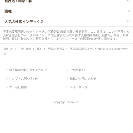
勤務地 / 路線・駅
職種
人気の検索インデックス
琴電志度駅周辺の友だちと一緒の応募OKの派遣情報の検索結果。エン派遣は、エンが運営する
人材派遣会社のポータルサイト。琴電志度駅周辺の派遣/求人情報を職種、勤務地、時給、勤務
時間、長期・短期などの希望条件から、あなたにピッタリの派遣のお仕事を探せます。
派遣TOP
中国・四国
香川
琴電志度駅周辺
琴電志度駅周辺 友だちと一緒の応募OKの派遣の仕事一
覧
個人情報の取り扱いについて
ご利用規約
ヘルプ・お問い合わせ
掲載のお問い合わせ
エン会社概要
サイトマップ
Copyright © en Inc.