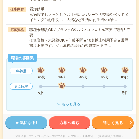
看護助手
仕事内容
≪病院でちょっとしたお手伝い≫○シーツの交換やベッドメ
イキング〇お手洗い・入浴など生活のお手伝い○診…
職種未経験OK / ブランクOK / パソコンスキル不要 / 英語力不
応募資格
要
≪無資格・未経験OK≫年齢不問★10名以上採用予定★履歴
書は不要です。▽応募後の流れ1)翌営業日まで…
職場の雰囲気
年齢層
20代
30代
40代
50代
60代
男女比率
女性
男性
もっと見る
気になる!
応募へ進む
詳しく見る
派遣会社
マンパワーグループ株式会社 ケアサービス事業部 （医療福祉介護関連）