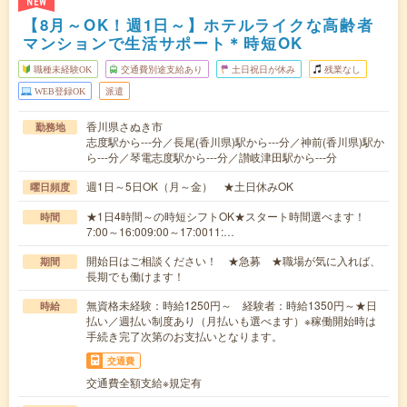
NEW
【8月～OK！週1日～】ホテルライクな高齢者
マンションで生活サポート＊時短OK
職種未経験OK
交通費別途支給あり
土日祝日が休み
残業なし
WEB登録OK
派遣
香川県さぬき市
勤務地
志度駅から---分／長尾(香川県)駅から---分／神前(香川県)駅か
ら---分／琴電志度駅から---分／讃岐津田駅から---分
週1日～5日OK（月～金） ★土日休みOK
曜日頻度
★1日4時間～の時短シフトOK★スタート時間選べます！
時間
7:00～16:009:00～17:0011:…
開始日はご相談ください！ ★急募 ★職場が気に入れば、
期間
長期でも働けます！
無資格未経験：時給1250円～ 経験者：時給1350円～★日
時給
払い／週払い制度あり（月払いも選べます）※稼働開始時は
手続き完了次第のお支払いとなります。
交通費
交通費全額支給※規定有