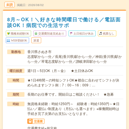
未読
掲載日
2026/08/02
8月～OK！＼好きな時間曜日で働ける／電話面
談OK！病院での生活サポ
職種未経験OK
交通費別途支給あり
土日祝日が休み
残業なし
WEB登録OK
派遣
香川県さぬき市
勤務地
志度駅から---分／長尾(香川県)駅から---分／神前(香川県)駅か
ら---分／琴電志度駅から---分／讃岐津田駅から---分
週1日～5日OK（月～金） ★土日休みOK
曜日頻度
★1日4時間～の時短シフトOK★都合に合わせてシフトが決
時間
められますシフト例：7：00～16：009：…
長期のお仕事です。開始日はご相談ください！ ★急募
期間
無資格未経験：時給1250円～ 経験者：時給1350円～★日
時給
払い／週払い制度あり（月払いも選べます）※稼働開始時は
手続き完了次第のお支払いとなります。
交通費
交通費支給※規定有