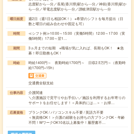
志度駅から---分／長尾(香川県)駅から---分／神前(香川県)駅か
ら---分／琴電志度駅から---分／讃岐津田駅から---分
週2日（週1日も相談OK！） ※希望のシフトを毎月提出（日
曜日頻度
数と曜日の組み合わせや固定も可）
≪シフト例≫10:00～15:00（実働5時間）12:00～17:00（実
時間
働5時間）17:00～翌1…
3ヵ月までの短期 ※職場が気に入れば、長期もOK！ ★急
期間
募！即日勤務もOK！
時給1400円～ 夜勤時給1700円～ 日収2.5万円～（夜勤時
時給
給1700円×15h）
交通費
交通費全額支給
介護関連
仕事内容
＼介護施設で見守りやお手伝い／施設を利用するお年寄りの
サポートをお任せします！＜具体的には…＞・お掃…
ブランクOK / パソコンスキル不要 / 英語力不要
応募資格
＜無資格OK！＞介護の経験をお持ちの方ブランクOK・年齢
不問！WワークOK10名以上募集中！履歴書不…